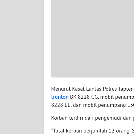
WN
BABEL
WN
SUMBAR
WN
SUMSEL
WN
BENGKULU
Menurut Kasat Lantas Polres Tapte
WN
tronton
BK 8228 GG, mobil penumpa
LAMPUNG
8228 EE, dan mobil penumpang L3
WN
Korban terdiri dari pengemudi dan
JATENG
"Total korban berjumlah 12 orang. 