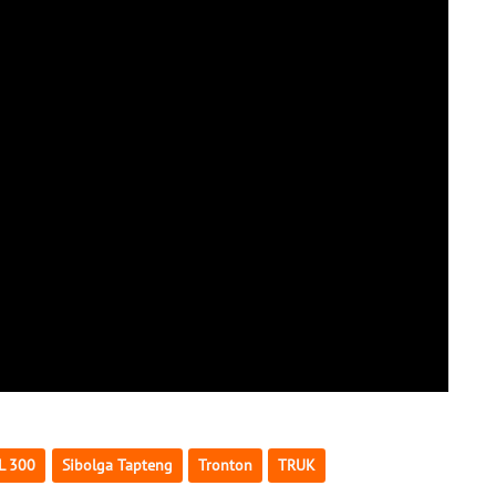
L 300
Sibolga Tapteng
Tronton
TRUK