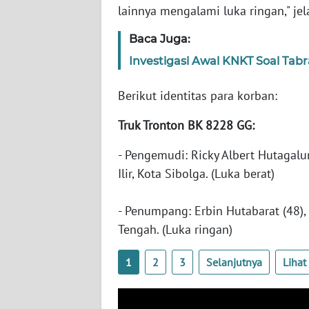
lainnya mengalami luka ringan," je
WN
NUSANTARA
Baca Juga:
Investigasi Awal KNKT Soal Tab
WN
JOGJA
Berikut identitas para korban:
WN
Truk Tronton BK 8228 GG:
JATIM
- Pengemudi: Ricky Albert Hutagalun
WN
Ilir, Kota Sibolga. (Luka berat)
BALI
- Penumpang: Erbin Hutabarat (48),
WN
Tengah. (Luka ringan)
KALBAR
1
2
3
Selanjutnya
Liha
WN
KALTENG