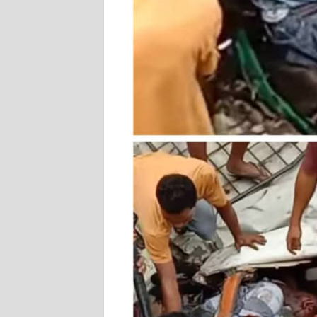
KARIR
DISCLAIMER
Wahana
News
Regional
WN
SUMUT
WN
JAKARTA
WN
JABAR