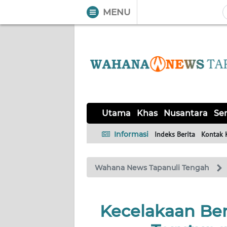
MENU
WAHANA
Tutup
TV
UTAMA
KHAS
Utama
Khas
Nusantara
Ser
NUSANTARA
Informasi
Indeks Berita
Kontak 
SERBA-
Wahana News Tapanuli Tengah
SERBI
OPINI
Kecelakaan Ber
Informasi