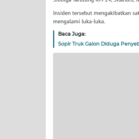
WN
Insiden tersebut mengakibatkan sa
SERAMBI
mengalami luka-luka.
WN
Baca Juga:
JAMBI
Sopir Truk Galon Diduga Penyeba
WN
SULTRA
WN
NTB
WN
SULTENG
WN
SULBAR