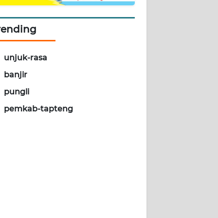
rending
unjuk-rasa
banjir
pungli
pemkab-tapteng