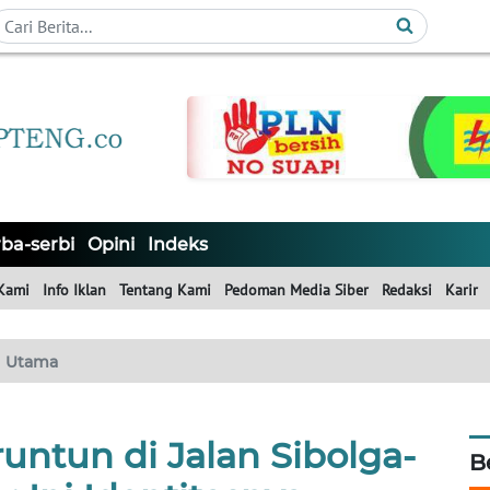
ba-serbi
Opini
Indeks
Kami
Info Iklan
Tentang Kami
Pedoman Media Siber
Redaksi
Karir
Utama
untun di Jalan Sibolga-
B