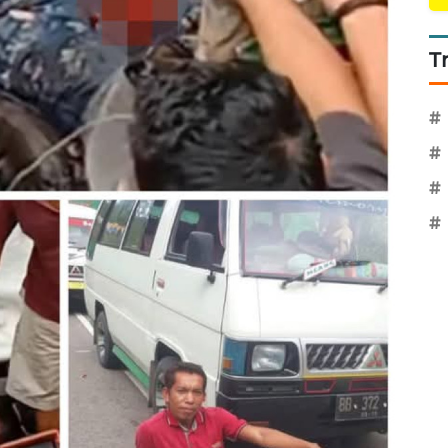
T
#
#
#
#