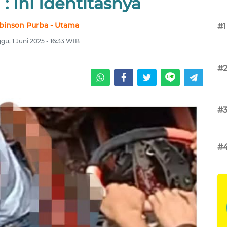
: Ini Identitasnya
binson Purba - Utama
#1
gu, 1 Juni 2025 - 16:33 WIB
#
#
#