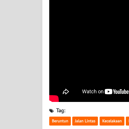
WN
KALTARA
WN
KALSEL
WN
KALTIM
WN
SULSEL
WN
GORONTALO
Tag:
WN
SULUT
Beruntun
Jalan Lintas
Kecelakaan