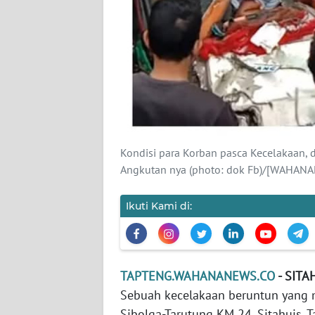
WN
BANTEN
WN
NTT
WN
KEPRI
Kondisi para Korban pasca Kecelakaan, 
WN
Angkutan nya (photo: dok Fb)/[WAHA
PAPUA
Ikuti Kami di:
WN
PAPUA
BARAT
TAPTENG.WAHANANEWS.CO
- SITA
WN
Sebuah kecelakaan beruntun yang m
RIAU
Sibolga-Tarutung KM 24, Sitahuis, 