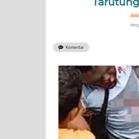
Tarutung 
INDEKS
Job
BERITA
Ming
KONTAK
KAMI
Komentar
INFO
IKLAN
TENTANG
KAMI
PEDOMAN
MEDIA
SIBER
REDAKSI