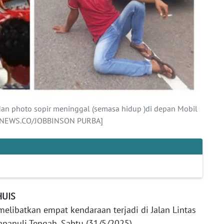
dan photo sopir meninggal (semasa hidup )di depan Mobil
NANEWS.CO/JOBBINSON PURBA]
HUIS
elibatkan empat kendaraan terjadi di Jalan Lintas
Tapanuli Tengah, Sabtu (31/5/2025).