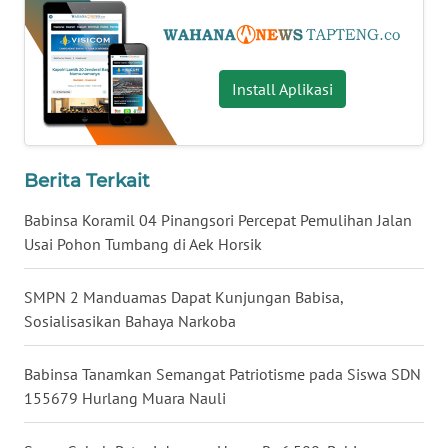
WN
KALTARA
Install Aplikasi
WN
KALSEL
Berita Terkait
WN
KALTIM
Babinsa Koramil 04 Pinangsori Percepat Pemulihan Jalan
Usai Pohon Tumbang di Aek Horsik
WN
SULSEL
SMPN 2 Manduamas Dapat Kunjungan Babisa,
Sosialisasikan Bahaya Narkoba
WN
GORONTALO
Babinsa Tanamkan Semangat Patriotisme pada Siswa SDN
155679 Hurlang Muara Nauli
WN
SULUT