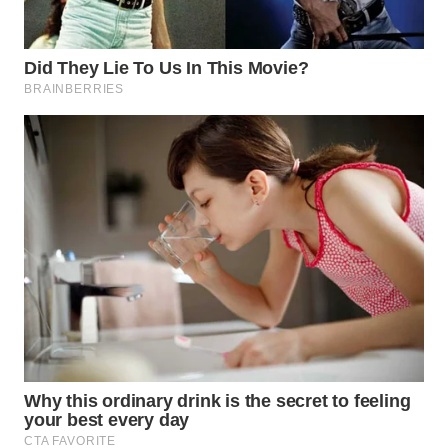
WAHANA
SPORT
WAHANA
UMKM
WAHANA
SELEB
WAHANA
PERSONA
WAHANA
OTOMOTIF
WAHANA
HEALTH