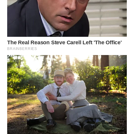
WN
TAPANULI
TENGAH
WN DELI
SERDANG
WN
TEBING
TINGGI
WN
PAKPAK
WN
KARAWANG
WN