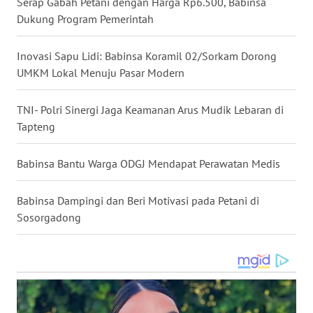
Serap Gabah Petani dengan Harga Rp6.500, Babinsa
Dukung Program Pemerintah
WN
MALUKU
Inovasi Sapu Lidi: Babinsa Koramil 02/Sorkam Dorong
UMKM Lokal Menuju Pasar Modern
WN
MALUT
TNI- Polri Sinergi Jaga Keamanan Arus Mudik Lebaran di
Tapteng
WN
DAIRI
Babinsa Bantu Warga ODGJ Mendapat Perawatan Medis
WN
DANAU
Babinsa Dampingi dan Beri Motivasi pada Petani di
TOBA
Sosorgadong
WN
NIAS
WN