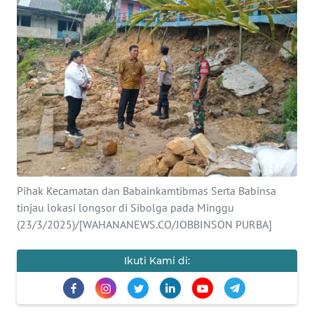
Informasi
INDEKS
BERITA
KONTAK
KAMI
INFO
IKLAN
Pihak Kecamatan dan Babainkamtibmas Serta Babinsa
tinjau lokasi longsor di Sibolga pada Minggu
TENTANG
KAMI
(23/3/2025)/[WAHANANEWS.CO/JOBBINSON PURBA]
PEDOMAN
Ikuti Kami di:
MEDIA
SIBER