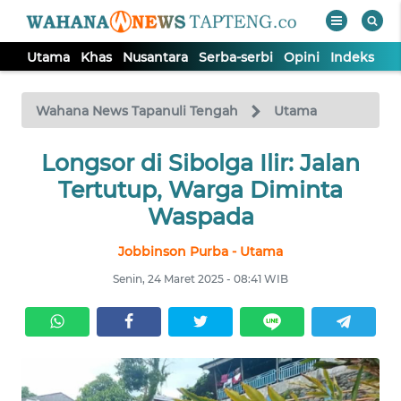
Utama
Khas
Nusantara
Serba-serbi
Opini
Indeks
WAHANA
Tutup
TV
Wahana News Tapanuli Tengah
Utama
Longsor di Sibolga Ilir: Jalan
UTAMA
Tertutup, Warga Diminta
KHAS
Waspada
Jobbinson Purba - Utama
NUSANTARA
Senin, 24 Maret 2025 - 08:41 WIB
SERBA-
SERBI
OPINI