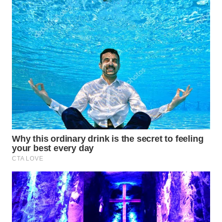
Wahana
Media
Group
WAHANA
NEWS
WAHANA
TANI
WAHANA
ADVOKAT
WAHANA
INFRASTRUKTUR
WAHANA
KONSUMEN