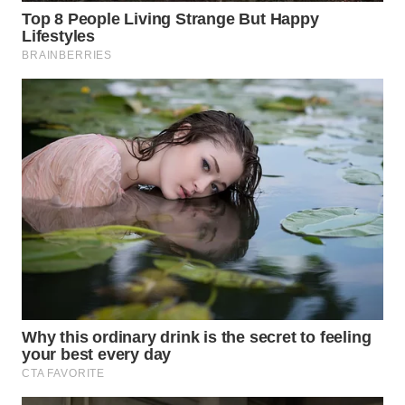
BEKASI
WN
BOGOR
WN
DEPOK
WN
TAPANULI
UTARA
WN
SAMOSIR
WN
PADANG
LAWAS