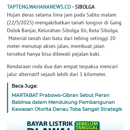
REDAKSI
TAPTENG.WAHANANEWS.CO
- SIBOLGA
Hujan deras selama lima jam pada Sabtu malam
KARIR
(22/3/2025) mengakibatkan tanah longsor di Gang
Dolok Banjar, Kelurahan Sibolga Ilir, Kota Sibolga.
DISCLAIMER
Material tanah dan batu dari tebing setinggi 20
meter menutup akses jalan, membuat jalan
Wahana
tersebut hanya bisa dilewati pejalan kaki.
News
Regional
Kendaraan roda dua dan empat terpaksa mencari
jalur alternatif sejauh lebih dari 1 kilometer.
WN
SUMUT
Baca Juga:
MARTABAT Prabowo-Gibran Sebut Peran
WN
Babinsa dalam Mendukung Pembangunan
JAKARTA
Kawasan Otorita Danau Toba Sangat Strategis
WN
JABAR