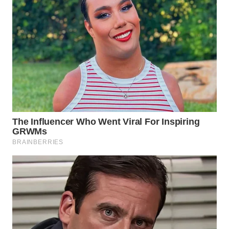
LANGKAT
WN
TAPANULI
SELATAN
WN
TANJUNG
LESUNG
WN
KARO
WN
SIMALUNGUN
WN
LABUHANBATU