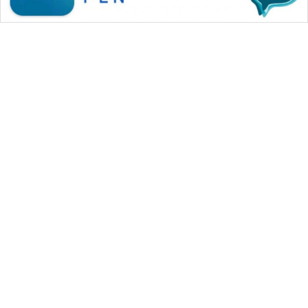
WAHANA MEDIA GROUP
|
|
|
WAHANA NEWS co
WAHANA TANI
WAHANA ADVOKAT
|
|
WAHANA INFRASTRUKTUR
WAHANA KONSUMEN
|
|
|
WAHANA LISTRIK
WAHANA TRAVEL
WAHANA TV
|
|
|
WAHANANEWS id
WAHANANEWS CO ID
WAHANANEWS NET
|
|
|
WAHANA SPORT ID
Wahana UMKM
Wahana Seleb
|
|
|
Wahana Persona
Wahana Otomotif
Wahana Health
|
Wahana Desa Wisata
Lapak Wahana