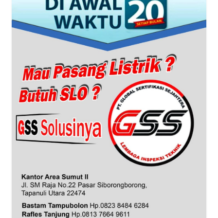
WN
BANTEN
WN
NTT
WN
KEPRI
WN
PAPUA
WN
PAPUA
BARAT
WN