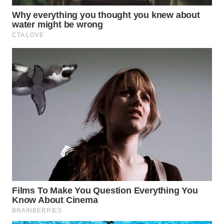
SURABAYA
WN
NATUNA
WN
BINTAN
WN
MANDALIKA
WN
LIKUPANG
WN
LABUANBAJO
WN
BORNEO