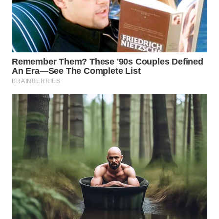
WN
PRIANGAN
TIMUR
WN
SEMARANG
WN
SOLO
WN
BOROBUDUR
WN
MADURA
WN