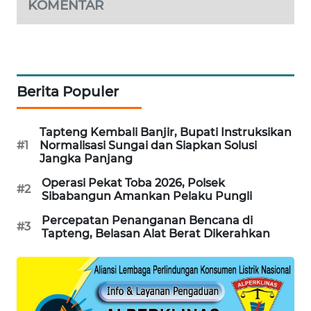
KOMENTAR
SIBARAGAS
NEWS
METRO
Berita Populer
SIANTAR
NEWS
Tapteng Kembali Banjir, Bupati Instruksikan
#1
Normalisasi Sungai dan Siapkan Solusi
METRO
Jangka Panjang
MEDAN
NEWS
Operasi Pekat Toba 2026, Polsek
#2
Sibabangun Amankan Pelaku Pungli
METRO
Percepatan Penanganan Bencana di
#3
JAKARTA
Tapteng, Belasan Alat Berat Dikerahkan
NEWS
KRT
NEWS