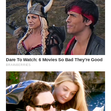
WN
INDRAMAYU
WN
KUNINGAN
WN
MAJALENGKA
WN
SUBANG
WN
SUKABUMI
WN
PURWAKARTA