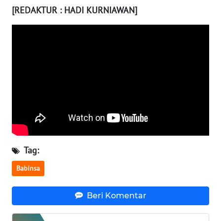
[REDAKTUR : HADI KURNIAWAN]
WN
NUSANTARA
WN
JOGJA
WN
JATIM
WN
BALI
Tag:
Babinsa
WN
KALBAR
Beri Komentar
WN
KALTENG