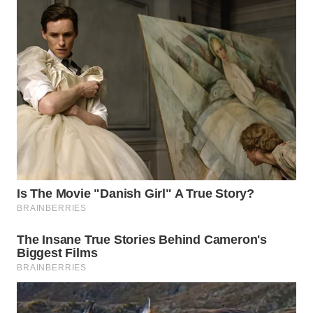
WN
SUMEDANG
WN
CIANJUR
WN
KEPULAUAN
SERIBU
WN
TANGERANG
WN
BINJAI
WN
CIREBON