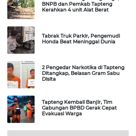
BNPB dan Pemkab Tapteng
Kerahkan 4 unit Alat Berat
PORTAL
KONSUMEN
FORWAMKI
Tabrak Truk Parkir, Pengemudi
Honda Beat Meninggal Dunia
ALPERKLINAS
2 Pengedar Narkotika di Tapteng
FORJASIDA
Ditangkap, Belasan Gram Sabu
Disita
TAMBANG
NEWS
Tapteng Kembali Banjir, Tim
SITUNGIR
Gabungan BPBD Gerak Cepat
NEWS
Evakuasi Warga
SIDIKALANG
NEWS