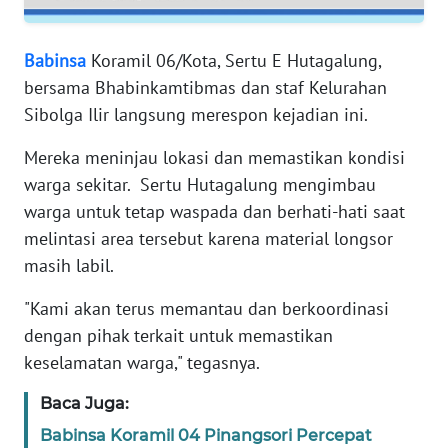
RIAU
WN
Babinsa
Koramil 06/Kota, Sertu E Hutagalung,
SERAMBI
bersama Bhabinkamtibmas dan staf Kelurahan
Sibolga Ilir langsung merespon kejadian ini.
WN
JAMBI
Mereka meninjau lokasi dan memastikan kondisi
warga sekitar. Sertu Hutagalung mengimbau
WN
warga untuk tetap waspada dan berhati-hati saat
SULTRA
melintasi area tersebut karena material longsor
masih labil.
WN
NTB
"Kami akan terus memantau dan berkoordinasi
dengan pihak terkait untuk memastikan
WN
keselamatan warga," tegasnya.
SULTENG
Baca Juga:
WN
Babinsa Koramil 04 Pinangsori Percepat
SULBAR