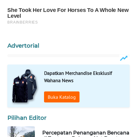
WAHANA
DESA
WISATA
LAPAK
Advertorial
WAHANA
Wahana
Network
Dapatkan Merchandise Eksklusif
Wahana News
KONSUMEN
LISTRIK
Buka Katalog
MASYARAKAT
KELISTRIKAN
Pilihan Editor
WALINKI
Percepatan Penanganan Bencana