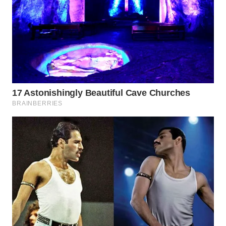
WAHANA
LISTRIK
WAHANA
TRAVEL
WAHANA
TV
WAHANANEWS
ID
WAHANANEWS
CO ID
WAHANANEWS
NET