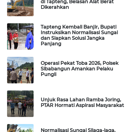
ID
di Tapteng, Belasan Alat Berat
Dikerahkan
MAWAKA
ID
Tapteng Kembali Banjir, Bupati
Instruksikan Normalisasi Sungai
dan Siapkan Solusi Jangka
MARTABAT
Panjang
NET
PLN
Operasi Pekat Toba 2026, Polsek
WATCH
Sibabangun Amankan Pelaku
Pungli
MKLI
LPKKI
Unjuk Rasa Lahan Ramba Joring,
PTAR Hormati Aspirasi Masyarakat
LKKI
KOPEKLIN
Normalisasi Sungai Silaga-laga,