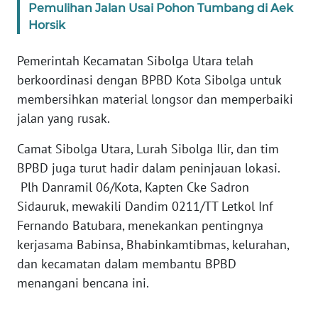
Pemulihan Jalan Usai Pohon Tumbang di Aek
Horsik
WN
BABEL
Pemerintah Kecamatan Sibolga Utara telah
berkoordinasi dengan BPBD Kota Sibolga untuk
WN
membersihkan material longsor dan memperbaiki
SUMBAR
jalan yang rusak.
WN
Camat Sibolga Utara, Lurah Sibolga Ilir, dan tim
SUMSEL
BPBD juga turut hadir dalam peninjauan lokasi.
Plh Danramil 06/Kota, Kapten Cke Sadron
WN
Sidauruk, mewakili Dandim 0211/TT Letkol Inf
BENGKULU
Fernando Batubara, menekankan pentingnya
kerjasama Babinsa, Bhabinkamtibmas, kelurahan,
WN
dan kecamatan dalam membantu BPBD
LAMPUNG
menangani bencana ini.
WN
JATENG