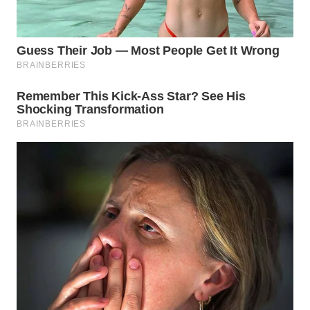
BEKASI
WN
BOGOR
WN
DEPOK
WN
TAPANULI
UTARA
WN
SAMOSIR
WN
PADANG
LAWAS