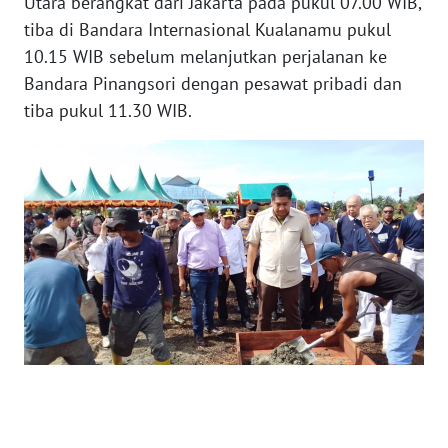
Utara berangkat dari Jakarta pada pukul 07.00 WIB,
RIAU
tiba di Bandara Internasional Kualanamu pukul
10.15 WIB sebelum melanjutkan perjalanan ke
WN
SERAMBI
Bandara Pinangsori dengan pesawat pribadi dan
tiba pukul 11.30 WIB.
WN
JAMBI
WN
SULTRA
WN
NTB
WN
SULTENG
WN
SULBAR