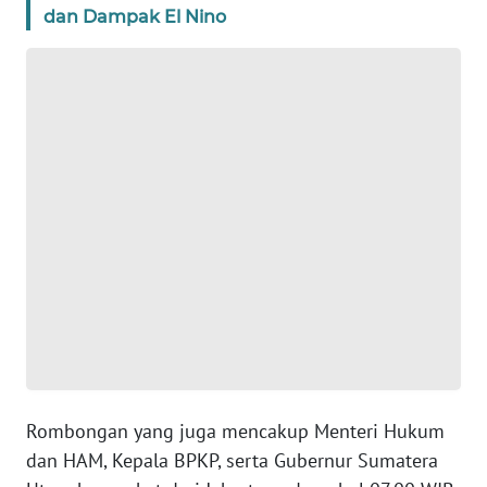
dan Dampak El Nino
WN
BANTEN
WN
NTT
WN
KEPRI
WN
PAPUA
WN
PAPUA
BARAT
Rombongan yang juga mencakup Menteri Hukum
dan HAM, Kepala BPKP, serta Gubernur Sumatera
WN