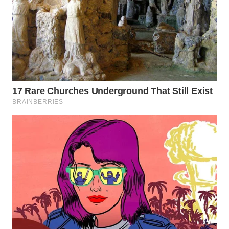
WN
PRIANGAN
TIMUR
WN
SEMARANG
WN
SOLO
WN
BOROBUDUR
WN
MADURA
WN