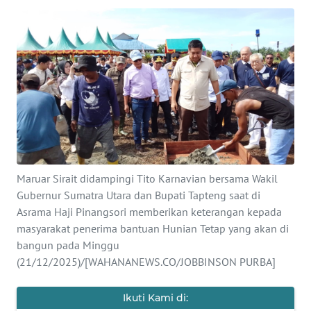
Informasi
INDEKS
BERITA
KONTAK
KAMI
INFO
IKLAN
Maruar Sirait didampingi Tito Karnavian bersama Wakil
Gubernur Sumatra Utara dan Bupati Tapteng saat di
TENTANG
Asrama Haji Pinangsori memberikan keterangan kepada
KAMI
masyarakat penerima bantuan Hunian Tetap yang akan di
bangun pada Minggu
PEDOMAN
(21/12/2025)/[WAHANANEWS.CO/JOBBINSON PURBA]
MEDIA
SIBER
Ikuti Kami di: