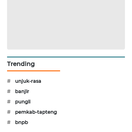
KARING
NEWS
JURNAL
MARITIM
HUMBANG
NEWS
Trending
GARONGGANG
#
unjuk-rasa
NEWS
#
banjir
FISUELRI
#
pungli
ID
#
pemkab-tapteng
ENERGI
#
bnpb
NEWS