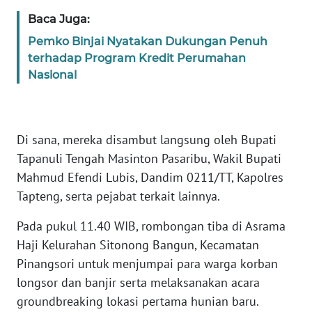
Baca Juga:
WN
Pemko Binjai Nyatakan Dukungan Penuh
BABEL
terhadap Program Kredit Perumahan
Nasional
WN
SUMBAR
Di sana, mereka disambut langsung oleh Bupati
WN
SUMSEL
Tapanuli Tengah Masinton Pasaribu, Wakil Bupati
Mahmud Efendi Lubis, Dandim 0211/TT, Kapolres
WN
Tapteng, serta pejabat terkait lainnya.
BENGKULU
Pada pukul 11.40 WIB, rombongan tiba di Asrama
WN
Haji Kelurahan Sitonong Bangun, Kecamatan
LAMPUNG
Pinangsori untuk menjumpai para warga korban
longsor dan banjir serta melaksanakan acara
WN
groundbreaking lokasi pertama hunian baru.
JATENG