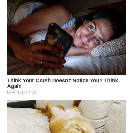
LANGKAT
WN
TAPANULI
SELATAN
WN
TANJUNG
LESUNG
WN
KARO
WN
SIMALUNGUN
WN
LABUHANBATU