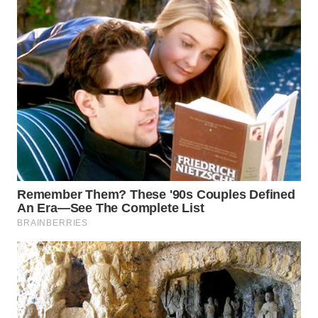
WN
INDRAMAYU
WN
KUNINGAN
WN
MAJALENGKA
WN
SUBANG
WN
SUKABUMI
WN
PURWAKARTA