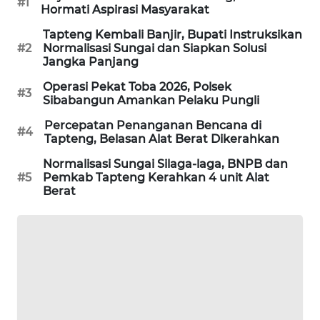
#1
Hormati Aspirasi Masyarakat
Tapteng Kembali Banjir, Bupati Instruksikan
SIBARAGAS
#2
Normalisasi Sungai dan Siapkan Solusi
NEWS
Jangka Panjang
Operasi Pekat Toba 2026, Polsek
METRO
#3
Sibabangun Amankan Pelaku Pungli
SIANTAR
NEWS
Percepatan Penanganan Bencana di
#4
Tapteng, Belasan Alat Berat Dikerahkan
METRO
Normalisasi Sungai Silaga-laga, BNPB dan
MEDAN
#5
Pemkab Tapteng Kerahkan 4 unit Alat
NEWS
Berat
METRO
JAKARTA
NEWS
KRT
NEWS