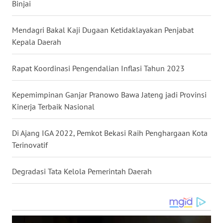
Binjai
WN
Mendagri Bakal Kaji Dugaan Ketidaklayakan Penjabat
MALUKU
Kepala Daerah
WN
MALUT
Rapat Koordinasi Pengendalian Inflasi Tahun 2023
WN
Kepemimpinan Ganjar Pranowo Bawa Jateng jadi Provinsi
DAIRI
Kinerja Terbaik Nasional
WN
Di Ajang IGA 2022, Pemkot Bekasi Raih Penghargaan Kota
DANAU
Terinovatif
TOBA
Degradasi Tata Kelola Pemerintah Daerah
WN
NIAS
WN