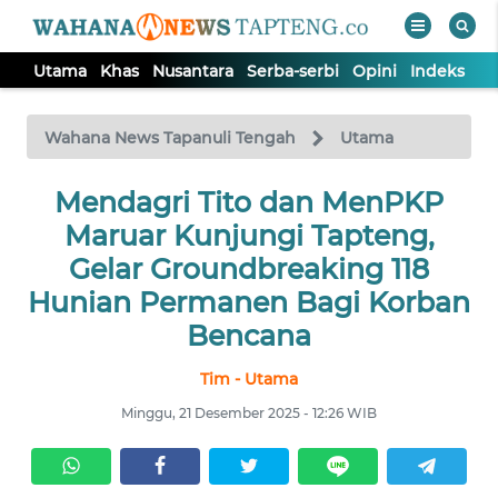
Utama
Khas
Nusantara
Serba-serbi
Opini
Indeks
WAHANA
Tutup
TV
Wahana News Tapanuli Tengah
Utama
Mendagri Tito dan MenPKP
UTAMA
Maruar Kunjungi Tapteng,
KHAS
Gelar Groundbreaking 118
Hunian Permanen Bagi Korban
NUSANTARA
Bencana
Tim - Utama
SERBA-
SERBI
Minggu, 21 Desember 2025 - 12:26 WIB
OPINI