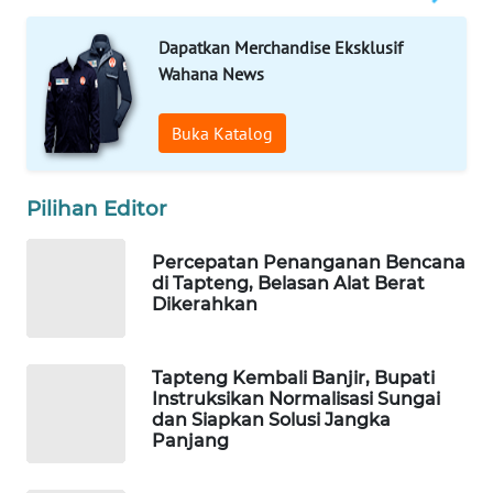
Dapatkan Merchandise Eksklusif
WAHANA
DESA
Wahana News
WISATA
Buka Katalog
LAPAK
WAHANA
Pilihan Editor
Wahana
Network
Percepatan Penanganan Bencana
di Tapteng, Belasan Alat Berat
Dikerahkan
KONSUMEN
LISTRIK
Tapteng Kembali Banjir, Bupati
MASYARAKAT
Instruksikan Normalisasi Sungai
KELISTRIKAN
dan Siapkan Solusi Jangka
Panjang
WALINKI