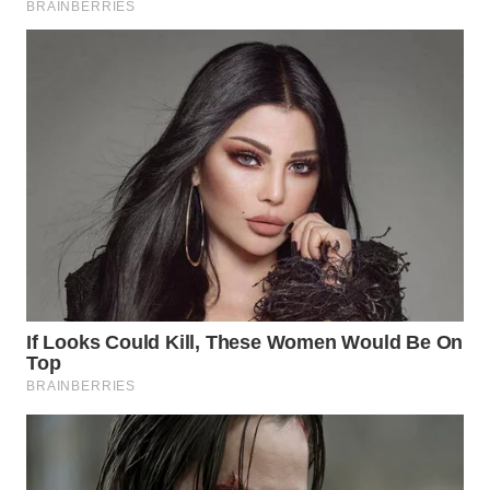
Wahana
Media
Group
WAHANA
NEWS
WAHANA
TANI
WAHANA
ADVOKAT
WAHANA
INFRASTRUKTUR
WAHANA
KONSUMEN