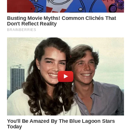
SURABAYA
WN
NATUNA
WN
BINTAN
WN
MANDALIKA
WN
LIKUPANG
WN
LABUANBAJO
WN
BORNEO