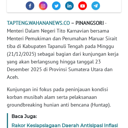
REDAKSI
KARIR
TAPTENG.WAHANANEWS.CO
– PINANGSORI
-
Menteri Dalam Negeri Tito Karnavian bersama
DISCLAIMER
Menteri Pemukiman dan Perumahan Maruar Sirait
tiba di Kabupaten Tapanuli Tengah pada Minggu
Wahana
(21/12/2025) sebagai bagian dari kunjungan kerja
News
Regional
yang akan berlangsung hingga tanggal 23
Desember 2025 di Provinsi Sumatera Utara dan
WN
Aceh.
SUMUT
Kunjungan ini fokus pada peninjauan kondisi
korban musibah alam serta pelaksanaan
WN
JAKARTA
groundbreaking hunian anti bencana (Huntap).
Baca Juga:
WN
JABAR
Rakor Kesiapsiagaan Daerah Antisipasi Inflasi