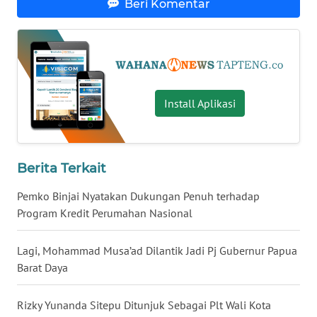
Beri Komentar
WN
KALTARA
WN
KALSEL
Install Aplikasi
WN
KALTIM
Berita Terkait
WN
Pemko Binjai Nyatakan Dukungan Penuh terhadap
SULSEL
Program Kredit Perumahan Nasional
WN
Lagi, Mohammad Musa’ad Dilantik Jadi Pj Gubernur Papua
GORONTALO
Barat Daya
WN
Rizky Yunanda Sitepu Ditunjuk Sebagai Plt Wali Kota
SULUT