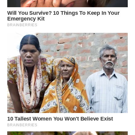
WN
SUMEDANG
WN
CIANJUR
WN
KEPULAUAN
SERIBU
WN
TANGERANG
WN
BINJAI
WN
CIREBON