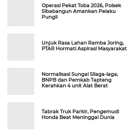
ID
Operasi Pekat Toba 2026, Polsek
Sibabangun Amankan Pelaku
Pungli
MAWAKA
ID
MARTABAT
Unjuk Rasa Lahan Ramba Joring,
NET
PTAR Hormati Aspirasi Masyarakat
PLN
WATCH
Normalisasi Sungai Silaga-laga,
BNPB dan Pemkab Tapteng
MKLI
Kerahkan 4 unit Alat Berat
LPKKI
Tabrak Truk Parkir, Pengemudi
LKKI
Honda Beat Meninggal Dunia
KOPEKLIN