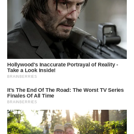
WAHANA
LISTRIK
WAHANA
TRAVEL
WAHANA
TV
WAHANANEWS
ID
WAHANANEWS
CO ID
WAHANANEWS
NET