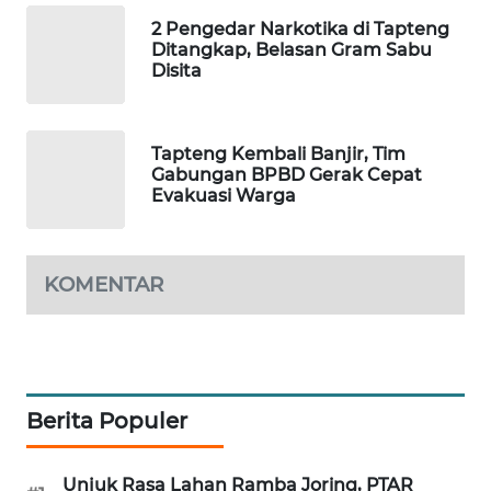
2 Pengedar Narkotika di Tapteng
PORTAL
Ditangkap, Belasan Gram Sabu
KONSUMEN
Disita
FORWAMKI
Tapteng Kembali Banjir, Tim
Gabungan BPBD Gerak Cepat
ALPERKLINAS
Evakuasi Warga
FORJASIDA
KOMENTAR
TAMBANG
NEWS
SITUNGIR
NEWS
Berita Populer
SIDIKALANG
Unjuk Rasa Lahan Ramba Joring, PTAR
NEWS