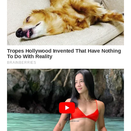
WN
TAPANULI
TENGAH
WN DELI
SERDANG
WN
TEBING
TINGGI
WN
PAKPAK
WN
KARAWANG
WN