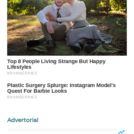
WAHANA
SPORT
WAHANA
UMKM
WAHANA
SELEB
WAHANA
PERSONA
WAHANA
OTOMOTIF
Advertorial
WAHANA
HEALTH