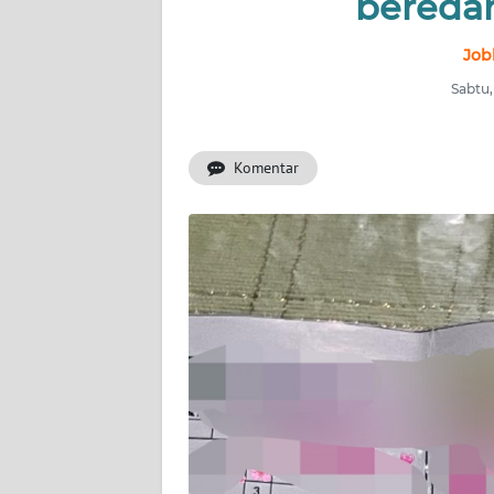
beredar
INDEKS
Job
BERITA
Sabtu,
KONTAK
KAMI
Komentar
INFO
IKLAN
TENTANG
KAMI
PEDOMAN
MEDIA
SIBER
REDAKSI