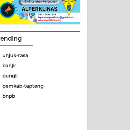
rending
unjuk-rasa
banjir
pungli
pemkab-tapteng
bnpb