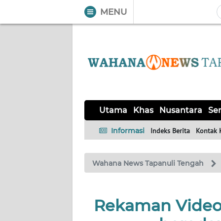
MENU
WAHANA
Tutup
TV
UTAMA
KHAS
Utama
Khas
Nusantara
Ser
NUSANTARA
Informasi
Indeks Berita
Kontak 
SERBA-
Wahana News Tapanuli Tengah
SERBI
OPINI
Rekaman Video 
Informasi