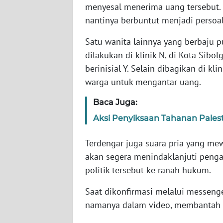
menyesal menerima uang tersebut.
WN
nantinya berbuntut menjadi perso
NUSANTARA
Satu wanita lainnya yang berbaju
WN
dilakukan di klinik N, di Kota Sibol
JOGJA
berinisial Y. Selain dibagikan di k
warga untuk mengantar uang.
WN
JATIM
Baca Juga:
Aksi Penyiksaan Tahanan Palesti
WN
BALI
Terdengar juga suara pria yang me
akan segera menindaklanjuti pen
WN
KALBAR
politik tersebut ke ranah hukum.
Saat dikonfirmasi melalui messenge
WN
KALTENG
namanya dalam video, membantah j