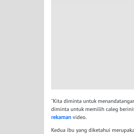
WN
BABEL
WN
SUMBAR
WN
SUMSEL
WN
BENGKULU
WN
"Kita diminta untuk menandatangan
LAMPUNG
diminta untuk memilih caleg berinis
rekaman
video.
WN
JATENG
Kedua ibu yang diketahui merupaka