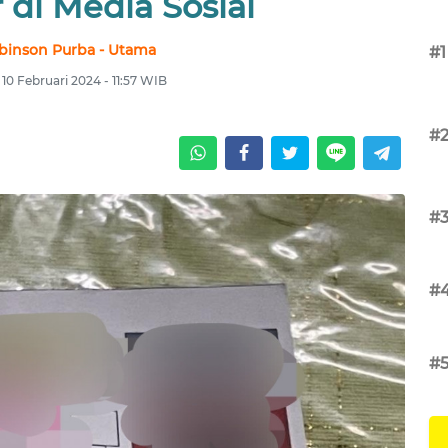
 di Media Sosial
binson Purba - Utama
#1
 10 Februari 2024 - 11:57 WIB
#
#
#
#