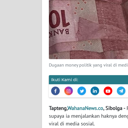
WN
BANTEN
WN
NTT
WN
KEPRI
Dugaan money politik yang viral di med
WN
PAPUA
Ikuti Kami di:
WN
PAPUA
BARAT
Tapteng,
WahanaNews.co
, Sibolga -
R
WN
supaya ia menjalankan haknya denga
RIAU
viral di media sosial.