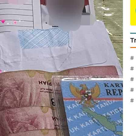
T
#
#
#
#
#