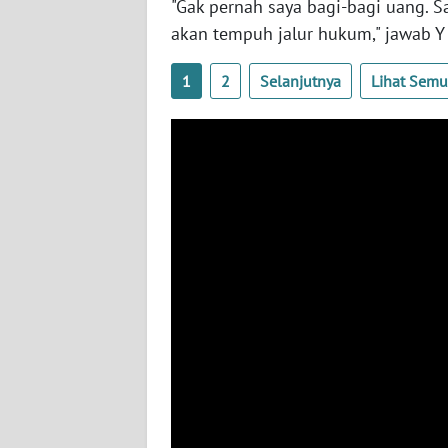
"Gak pernah saya bagi-bagi uang. S
WN
akan tempuh jalur hukum," jawab Y 
KALTARA
1
2
Selanjutnya
Lihat Sem
WN
KALSEL
WN
KALTIM
WN
SULSEL
WN
GORONTALO
WN
SULUT