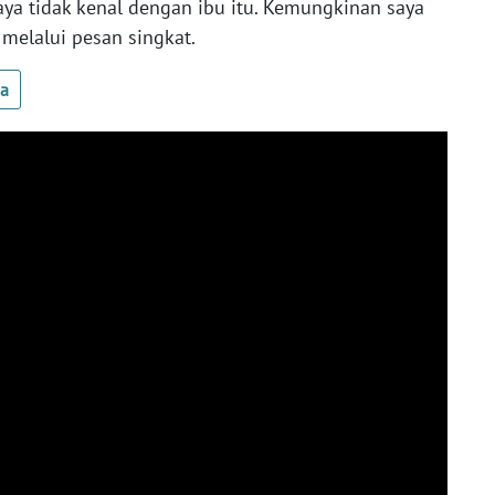
aya tidak kenal dengan ibu itu. Kemungkinan saya
melalui pesan singkat.
ua