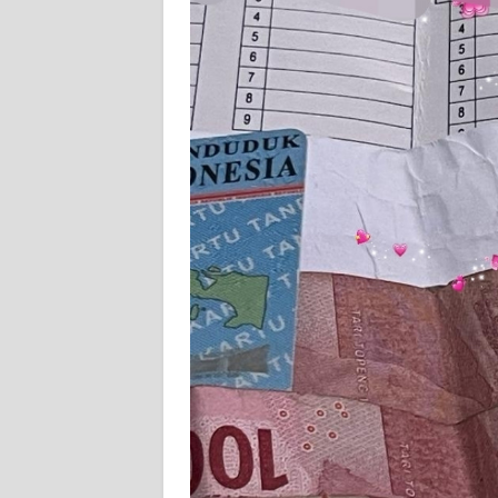
KARIR
DISCLAIMER
Wahana
News
Regional
WN
SUMUT
WN
JAKARTA
WN
JABAR