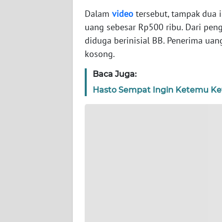
WN
Dalam
video
tersebut, tampak dua 
SERAMBI
uang sebesar Rp500 ribu. Dari pen
diduga berinisial BB. Penerima ua
WN
kosong.
JAMBI
Baca Juga:
WN
Hasto Sempat Ingin Ketemu Ke
SULTRA
WN
NTB
WN
SULTENG
WN
SULBAR