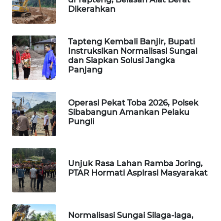
ID
Dikerahkan
MAWAKA
ID
Tapteng Kembali Banjir, Bupati
Instruksikan Normalisasi Sungai
dan Siapkan Solusi Jangka
MARTABAT
Panjang
NET
PLN
Operasi Pekat Toba 2026, Polsek
WATCH
Sibabangun Amankan Pelaku
Pungli
MKLI
Unjuk Rasa Lahan Ramba Joring,
LPKKI
PTAR Hormati Aspirasi Masyarakat
LKKI
Normalisasi Sungai Silaga-laga,
KOPEKLIN