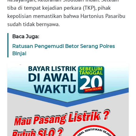
tiba di tempat kejadian perkara (TKP), pihak
WN
kepolisian memastikan bahwa Hartonius Pasaribu
BANTEN
sudah tidak bernyawa.
WN
Baca Juga:
NTT
Ratusan Pengemudi Betor Serang Polres
Binjai
WN
KEPRI
WN
PAPUA
WN
PAPUA
BARAT
WN