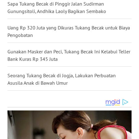
Sapa Tukang Becak di Pinggir Jalan Sudirman
Gunungsitoli, Andhika Laoly Bagikan Sembako
WN
MALUKU
Uang Rp 320 Juta yang Dikuras Tukang Becak untuk Biaya
Pengobatan
WN
MALUT
Gunakan Masker dan Peci, Tukang Becak Ini Kelabui Teller
WN
Bank Kuras Rp 345 Juta
DAIRI
Seorang Tukang Becak di Jogja, Lakukan Perbuatan
WN
Asusila Anak di Bawah Umur
DANAU
TOBA
WN
NIAS
WN