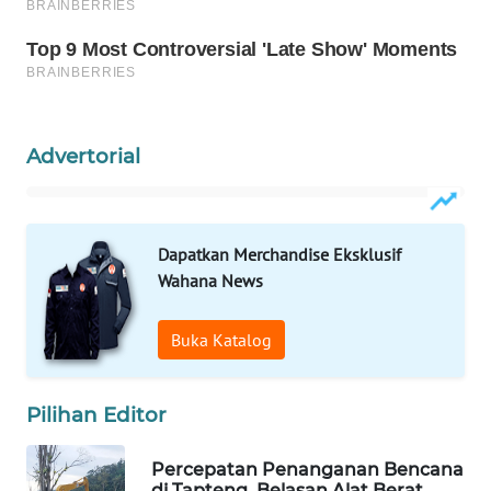
WAHANA
DESA
WISATA
LAPAK
Advertorial
WAHANA
Wahana
Network
Dapatkan Merchandise Eksklusif
Wahana News
KONSUMEN
LISTRIK
Buka Katalog
MASYARAKAT
Pilihan Editor
KELISTRIKAN
Percepatan Penanganan Bencana
WALINKI
di Tapteng, Belasan Alat Berat