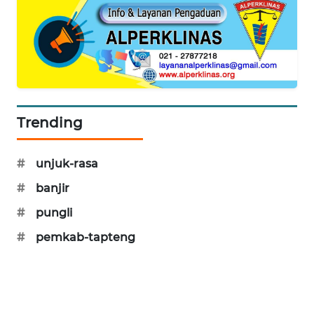
KARING
NEWS
JURNAL
MARITIM
Trending
HUMBANG
NEWS
#
unjuk-rasa
GARONGGANG
#
banjir
NEWS
#
pungli
FISUELRI
#
pemkab-tapteng
ID
ENERGI
NEWS