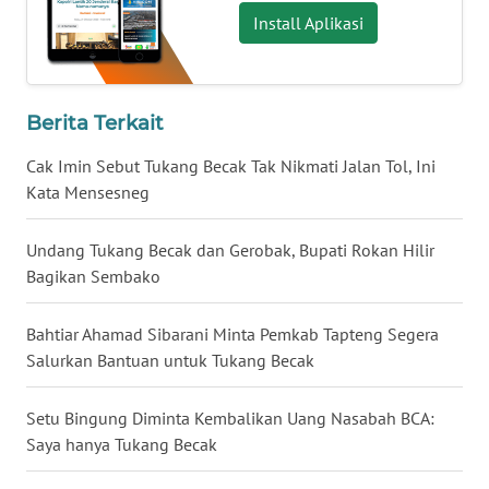
Install Aplikasi
WN
KALTARA
Berita Terkait
WN
KALSEL
Cak Imin Sebut Tukang Becak Tak Nikmati Jalan Tol, Ini
Kata Mensesneg
WN
KALTIM
Undang Tukang Becak dan Gerobak, Bupati Rokan Hilir
Bagikan Sembako
WN
SULSEL
Bahtiar Ahamad Sibarani Minta Pemkab Tapteng Segera
Salurkan Bantuan untuk Tukang Becak
WN
GORONTALO
Setu Bingung Diminta Kembalikan Uang Nasabah BCA:
Saya hanya Tukang Becak
WN
SULUT