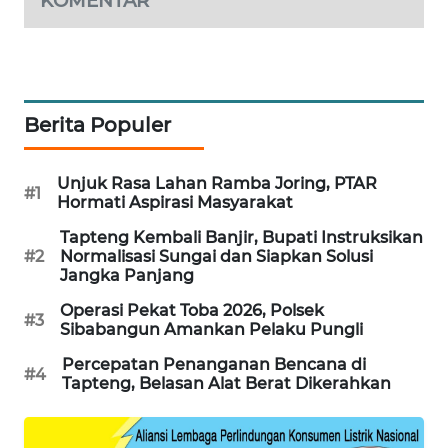
KOMENTAR
SIBARAGAS
NEWS
Berita Populer
METRO
SIANTAR
NEWS
Unjuk Rasa Lahan Ramba Joring, PTAR
#1
Hormati Aspirasi Masyarakat
METRO
Tapteng Kembali Banjir, Bupati Instruksikan
MEDAN
#2
Normalisasi Sungai dan Siapkan Solusi
NEWS
Jangka Panjang
Operasi Pekat Toba 2026, Polsek
METRO
#3
Sibabangun Amankan Pelaku Pungli
JAKARTA
NEWS
Percepatan Penanganan Bencana di
#4
Tapteng, Belasan Alat Berat Dikerahkan
KRT
NEWS