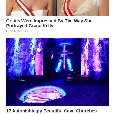
WAHANA
SPORT
WAHANA
UMKM
WAHANA
SELEB
WAHANA
PERSONA
WAHANA
OTOMOTIF
WAHANA
HEALTH