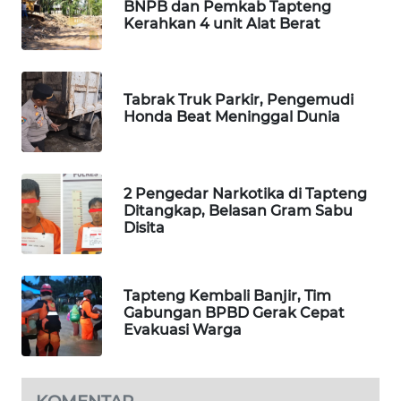
BNPB dan Pemkab Tapteng
Kerahkan 4 unit Alat Berat
PORTAL
KONSUMEN
Tabrak Truk Parkir, Pengemudi
FORWAMKI
Honda Beat Meninggal Dunia
ALPERKLINAS
2 Pengedar Narkotika di Tapteng
FORJASIDA
Ditangkap, Belasan Gram Sabu
Disita
TAMBANG
NEWS
Tapteng Kembali Banjir, Tim
Gabungan BPBD Gerak Cepat
SITUNGIR
Evakuasi Warga
NEWS
SIDIKALANG
NEWS