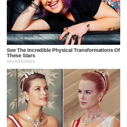
WAHANA
LISTRIK
WAHANA
TRAVEL
WAHANA
TV
WAHANANEWS
ID
WAHANANEWS
CO ID
WAHANANEWS
NET