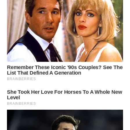
WN
SUMEDANG
WN
CIANJUR
WN
KEPULAUAN
SERIBU
WN
TANGERANG
WN
BINJAI
WN
CIREBON