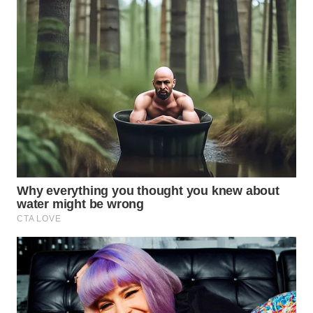
Wahana
Media
Group
WAHANA
NEWS
WAHANA
TANI
WAHANA
ADVOKAT
WAHANA
INFRASTRUKTUR
WAHANA
KONSUMEN