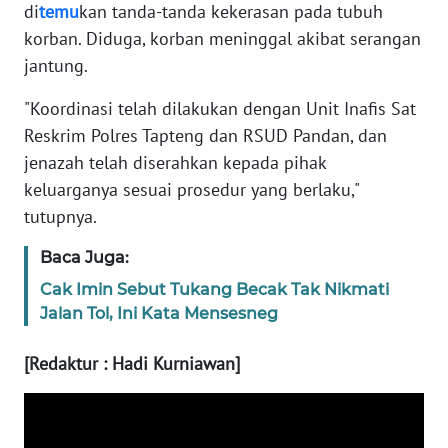
di
temu
kan tanda-tanda kekerasan pada tubuh
korban. Diduga, korban meninggal akibat serangan
WN
jantung.
BABEL
"Koordinasi telah dilakukan dengan Unit Inafis Sat
WN
Reskrim Polres Tapteng dan RSUD Pandan, dan
SUMBAR
jenazah telah diserahkan kepada pihak
keluarganya sesuai prosedur yang berlaku,"
WN
tutupnya.
SUMSEL
Baca Juga:
WN
Cak Imin Sebut Tukang Becak Tak Nikmati
BENGKULU
Jalan Tol, Ini Kata Mensesneg
WN
[Redaktur : Hadi Kurniawan]
LAMPUNG
WN
JATENG