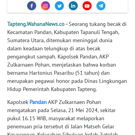
REDAKSI
KARIR
Tapteng.WahanaNews.co
-
Seorang tukang becak di
Kecamatan Pandan, Kabupaten Tapanuli Tengah,
DISCLAIMER
Sumatera Utara, ditemukan meninggal dunia
dalam keadaan telungkup di atas becak
Wahana
pengangkut sampah. Kapolsek Pandan, AKP
News
Zulkarnaen Pohan, menjelaskan bahwa korban
Regional
bernama Hartonius Pasaribu (51 tahun) dan
WN
merupakan pegawai honor pada Dinas Lingkungan
SUMUT
Hidup Pemerintah Kabupaten Tapteng.
Kapolsek
Pandan
AKP Zulkarnaen Pohan
WN
JAKARTA
mengatakan pada Selasa, 21 Mei 2024, sekitar
pukul 16.15 WIB, masyarakat melaporkan
WN
penemuan pria tersebut di Jalan Matseh Gelar
JABAR
Kesayangan, Kelurahan Sibuluan Indah. Setelah