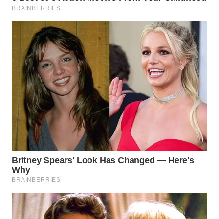
BEKASI
WN
BOGOR
WN
DEPOK
WN
TAPANULI
UTARA
WN
SAMOSIR
WN
PADANG
LAWAS