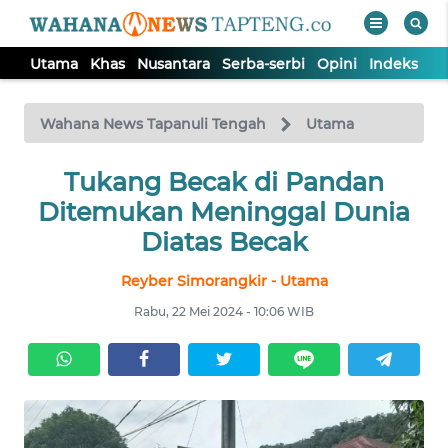
Utama
Khas
Nusantara
Serba-serbi
Opini
Indeks
WAHANA
Tutup
TV
Wahana News Tapanuli Tengah
Utama
Tukang Becak di Pandan
UTAMA
Ditemukan Meninggal Dunia
KHAS
Diatas Becak
Reyber Simorangkir - Utama
NUSANTARA
Rabu, 22 Mei 2024 - 10:06 WIB
SERBA-
SERBI
OPINI