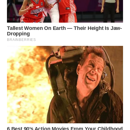
WN
TAPANULI
TENGAH
WN DELI
SERDANG
WN
TEBING
TINGGI
WN
PAKPAK
WN
KARAWANG
WN