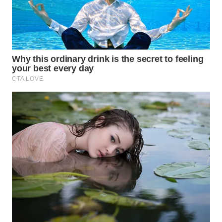
WN
PRIANGAN
TIMUR
WN
SEMARANG
WN
SOLO
WN
BOROBUDUR
WN
MADURA
WN