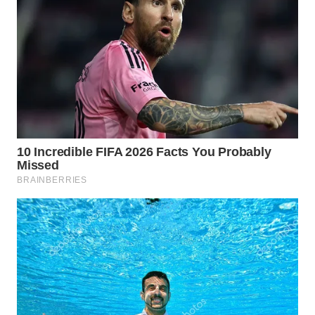
WN
INDRAMAYU
WN
KUNINGAN
WN
MAJALENGKA
WN
SUBANG
WN
SUKABUMI
WN
PURWAKARTA