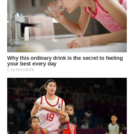
LANGKAT
WN
TAPANULI
SELATAN
WN
TANJUNG
LESUNG
WN
KARO
WN
SIMALUNGUN
WN
LABUHANBATU