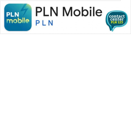
WAHANA MEDIA GROUP
|
|
|
WAHANA NEWS co
WAHANA TANI
WAHANA ADVOKAT
|
|
WAHANA INFRASTRUKTUR
WAHANA KONSUMEN
|
|
|
WAHANA LISTRIK
WAHANA TRAVEL
WAHANA TV
|
|
|
WAHANANEWS id
WAHANANEWS CO ID
WAHANANEWS NET