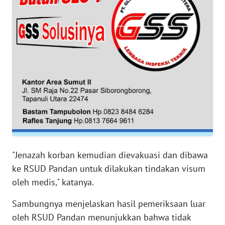
RIAU
WN
SERAMBI
WN
JAMBI
WN
SULTRA
WN
NTB
"Jenazah korban kemudian dievakuasi dan dibawa
ke RSUD Pandan untuk dilakukan tindakan visum
WN
oleh medis," katanya.
SULTENG
Sambungnya menjelaskan hasil pemeriksaan luar
WN
oleh RSUD Pandan menunjukkan bahwa tidak
SULBAR