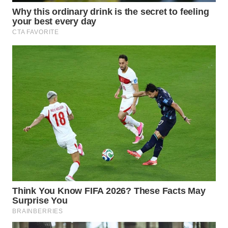
SURABAYA
WN
NATUNA
WN
BINTAN
WN
MANDALIKA
WN
LIKUPANG
WN
LABUANBAJO
WN
BORNEO