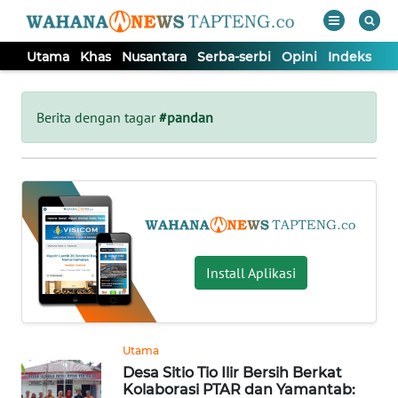
Utama
Khas
Nusantara
Serba-serbi
Opini
Indeks
WAHANA
Tutup
TV
Berita dengan tagar
#pandan
UTAMA
KHAS
NUSANTARA
Install Aplikasi
SERBA-
SERBI
Utama
Desa Sitio Tio Ilir Bersih Berkat
OPINI
Kolaborasi PTAR dan Yamantab: