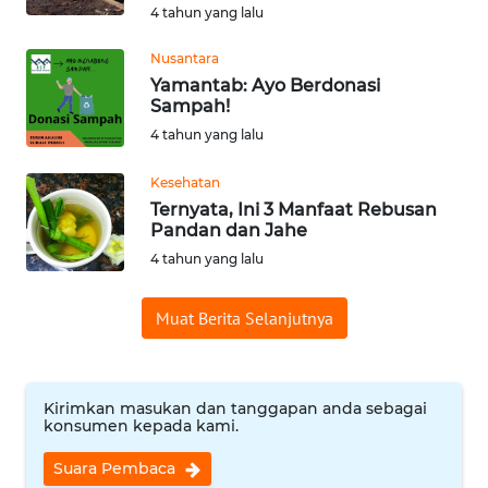
4 tahun yang lalu
WN
SUMEDANG
Nusantara
Yamantab: Ayo Berdonasi
WN
Sampah!
CIANJUR
4 tahun yang lalu
Kesehatan
WN
KEPULAUAN
Ternyata, Ini 3 Manfaat Rebusan
Pandan dan Jahe
SERIBU
4 tahun yang lalu
WN
TANGERANG
Muat Berita Selanjutnya
WN
BINJAI
Kirimkan masukan dan tanggapan anda sebagai
konsumen kepada kami.
WN
Suara Pembaca
CIREBON