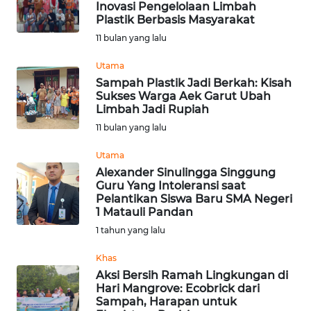
Inovasi Pengelolaan Limbah
Plastik Berbasis Masyarakat
Informasi
11 bulan yang lalu
INDEKS
BERITA
Utama
Sampah Plastik Jadi Berkah: Kisah
Sukses Warga Aek Garut Ubah
KONTAK
Limbah Jadi Rupiah
KAMI
11 bulan yang lalu
INFO
Utama
IKLAN
Alexander Sinulingga Singgung
Guru Yang Intoleransi saat
Pelantikan Siswa Baru SMA Negeri
TENTANG
1 Matauli Pandan
KAMI
1 tahun yang lalu
PEDOMAN
Khas
MEDIA
Aksi Bersih Ramah Lingkungan di
SIBER
Hari Mangrove: Ecobrick dari
Sampah, Harapan untuk