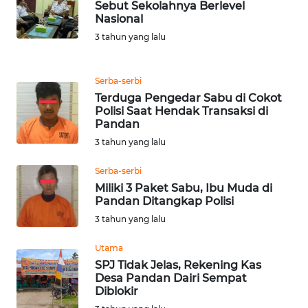
LANGKAT
Sebut Sekolahnya Berlevel
Nasional
3 tahun yang lalu
WN
TAPANULI
SELATAN
Serba-serbi
Terduga Pengedar Sabu di Cokot
WN
Polisi Saat Hendak Transaksi di
TANJUNG
Pandan
LESUNG
3 tahun yang lalu
WN
Serba-serbi
KARO
Miliki 3 Paket Sabu, Ibu Muda di
Pandan Ditangkap Polisi
3 tahun yang lalu
WN
SIMALUNGUN
Utama
SPJ Tidak Jelas, Rekening Kas
WN
Desa Pandan Dairi Sempat
LABUHANBATU
Diblokir