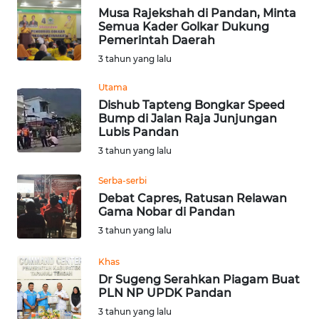
Musa Rajekshah di Pandan, Minta
Semua Kader Golkar Dukung
WN
Pemerintah Daerah
KALTARA
3 tahun yang lalu
WN
Utama
KALSEL
Dishub Tapteng Bongkar Speed
Bump di Jalan Raja Junjungan
Lubis Pandan
WN
KALTIM
3 tahun yang lalu
Serba-serbi
WN
Debat Capres, Ratusan Relawan
SULSEL
Gama Nobar di Pandan
3 tahun yang lalu
WN
GORONTALO
Khas
Dr Sugeng Serahkan Piagam Buat
PLN NP UPDK Pandan
WN
SULUT
3 tahun yang lalu