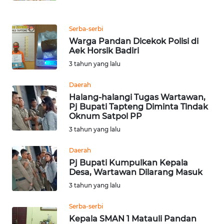
WN
Serba-serbi
MALUKU
Warga Pandan Dicekok Polisi di
Aek Horsik Badiri
WN
3 tahun yang lalu
MALUT
Daerah
WN
Halang-halangi Tugas Wartawan,
DAIRI
Pj Bupati Tapteng Diminta Tindak
Oknum Satpol PP
3 tahun yang lalu
WN
DANAU
Daerah
TOBA
Pj Bupati Kumpulkan Kepala
Desa, Wartawan Dilarang Masuk
WN
3 tahun yang lalu
NIAS
Serba-serbi
WN
Kepala SMAN 1 Matauli Pandan