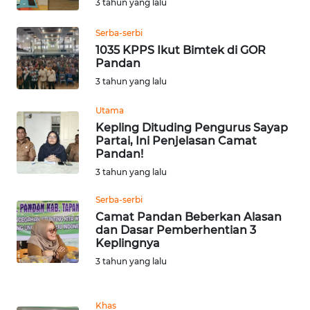
3 tahun yang lalu
WN
Serba-serbi
NUSANTARA
1035 KPPS Ikut Bimtek di GOR
Pandan
3 tahun yang lalu
WN
JOGJA
Utama
Kepling Dituding Pengurus Sayap
WN
Partai, Ini Penjelasan Camat
JATIM
Pandan!
3 tahun yang lalu
WN
Serba-serbi
BALI
Camat Pandan Beberkan Alasan
dan Dasar Pemberhentian 3
WN
Keplingnya
KALBAR
3 tahun yang lalu
WN
KALTENG
Khas