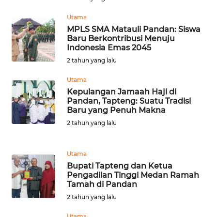
RIAU
Utama
WN
MPLS SMA Matauli Pandan: Siswa
SERAMBI
Baru Berkontribusi Menuju
Indonesia Emas 2045
2 tahun yang lalu
WN
JAMBI
Utama
Kepulangan Jamaah Haji di
WN
Pandan, Tapteng: Suatu Tradisi
SULTRA
Baru yang Penuh Makna
2 tahun yang lalu
WN
NTB
Utama
Bupati Tapteng dan Ketua
WN
Pengadilan Tinggi Medan Ramah
SULTENG
Tamah di Pandan
2 tahun yang lalu
WN
SULBAR
Utama