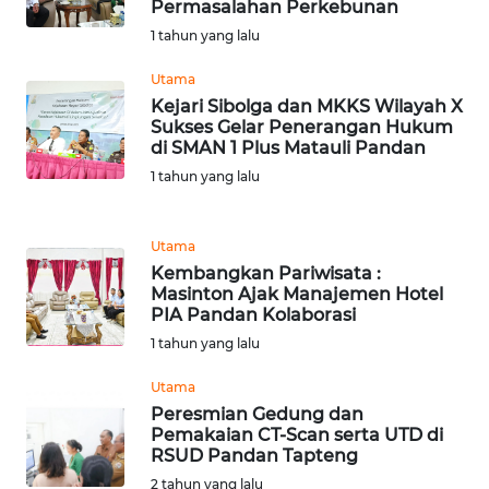
Permasalahan Perkebunan
1 tahun yang lalu
WN
BANTEN
Utama
Kejari Sibolga dan MKKS Wilayah X
WN
Sukses Gelar Penerangan Hukum
NTT
di SMAN 1 Plus Matauli Pandan
1 tahun yang lalu
WN
KEPRI
Utama
Kembangkan Pariwisata :
WN
Masinton Ajak Manajemen Hotel
PAPUA
PIA Pandan Kolaborasi
1 tahun yang lalu
WN
PAPUA
Utama
BARAT
Peresmian Gedung dan
Pemakaian CT-Scan serta UTD di
RSUD Pandan Tapteng
WN
2 tahun yang lalu