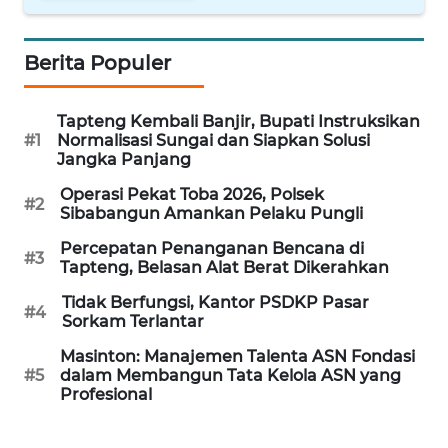
WN
Berita Populer
INDRAMAYU
WN
Tapteng Kembali Banjir, Bupati Instruksikan
KUNINGAN
#1
Normalisasi Sungai dan Siapkan Solusi
Jangka Panjang
WN
Operasi Pekat Toba 2026, Polsek
#2
MAJALENGKA
Sibabangun Amankan Pelaku Pungli
Percepatan Penanganan Bencana di
#3
WN
Tapteng, Belasan Alat Berat Dikerahkan
SUBANG
Tidak Berfungsi, Kantor PSDKP Pasar
#4
Sorkam Terlantar
WN
Masinton: Manajemen Talenta ASN Fondasi
SUKABUMI
#5
dalam Membangun Tata Kelola ASN yang
Profesional
WN
PURWAKARTA