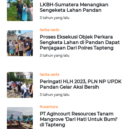
BEKASI
LKBH-Sumatera Menangkan
Sengeketa Lahan Pandan
WN
3 tahun yang lalu
BOGOR
Serba-serbi
Proses Eksekusi Objek Perkara
WN
Sengketa Lahan di Pandan Dapat
DEPOK
Penjagaan Dari Polres Tapteng
3 tahun yang lalu
WN
TAPANULI
UTARA
Serba-serbi
Peringati HLH 2023, PLN NP UPDK
WN
Pandan Gelar Aksi Bersih
SAMOSIR
3 tahun yang lalu
Nusantara
WN
PT Agincourt Resources Tanam
PADANG
Mangrove 'Dari Hati Untuk Bumi'
LAWAS
di Tapteng