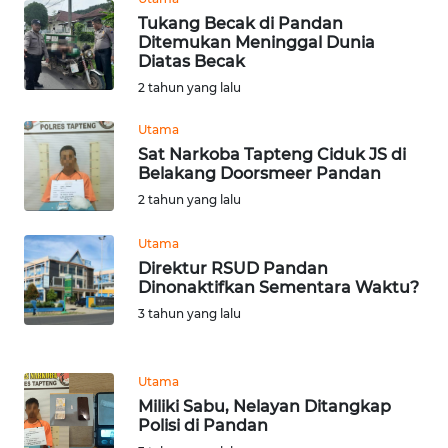
Tukang Becak di Pandan
Ditemukan Meninggal Dunia
WN
Diatas Becak
BABEL
2 tahun yang lalu
WN
Utama
SUMBAR
Sat Narkoba Tapteng Ciduk JS di
Belakang Doorsmeer Pandan
WN
2 tahun yang lalu
SUMSEL
Utama
Direktur RSUD Pandan
WN
Dinonaktifkan Sementara Waktu?
BENGKULU
3 tahun yang lalu
WN
LAMPUNG
Utama
Miliki Sabu, Nelayan Ditangkap
WN
Polisi di Pandan
JATENG