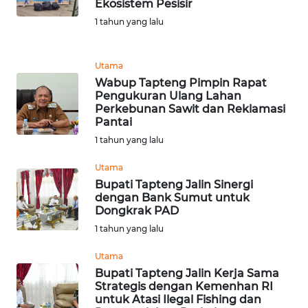
Ekosistem Pesisir
REDAKSI
1 tahun yang lalu
KARIR
Utama
Wabup Tapteng Pimpin Rapat
DISCLAIMER
Pengukuran Ulang Lahan
Perkebunan Sawit dan Reklamasi
Wahana
Pantai
News
1 tahun yang lalu
Regional
Utama
WN
Bupati Tapteng Jalin Sinergi
SUMUT
dengan Bank Sumut untuk
Dongkrak PAD
1 tahun yang lalu
WN
JAKARTA
Utama
Bupati Tapteng Jalin Kerja Sama
WN
Strategis dengan Kemenhan RI
JABAR
untuk Atasi Ilegal Fishing dan