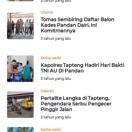
3 tahun yang lalu
WN
TAPANULI
Utama
TENGAH
Tomas Sembiring Daftar Balon
Kades Pandan Dairi, Ini
Komitmennya
WN DELI
3 tahun yang lalu
SERDANG
WN
Serba-serbi
TEBING
Kapolres Tapteng Hadiri Hari Bakti
TINGGI
TNI AU Di Pandan
3 tahun yang lalu
WN
PAKPAK
Daerah
Pertalite Langka di Tapteng,
Pengendara Serbu Pengecer
WN
Pinggir Jalan
KARAWANG
3 tahun yang lalu
WN
Serba-serbi