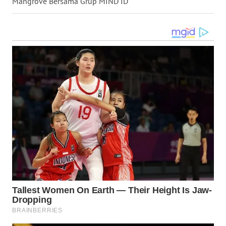
Mangrove Bersama Grup MIND ID
WN
TAPANULI
TENGAH
WN DELI
SERDANG
WN
TEBING
TINGGI
WN
PAKPAK
WN
KARAWANG
WN