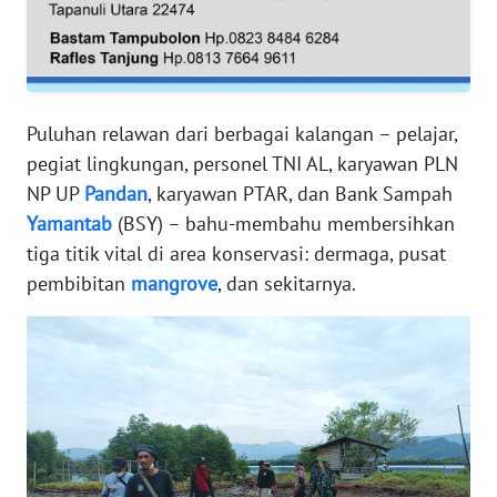
RIAU
WN
SERAMBI
Puluhan relawan dari berbagai kalangan – pelajar,
WN
pegiat lingkungan, personel TNI AL, karyawan PLN
JAMBI
NP UP
Pandan
, karyawan PTAR, dan Bank Sampah
Yamantab
(BSY) – bahu-membahu membersihkan
WN
SULTRA
tiga titik vital di area konservasi: dermaga, pusat
pembibitan
mangrove
, dan sekitarnya.
WN
NTB
WN
SULTENG
WN
SULBAR