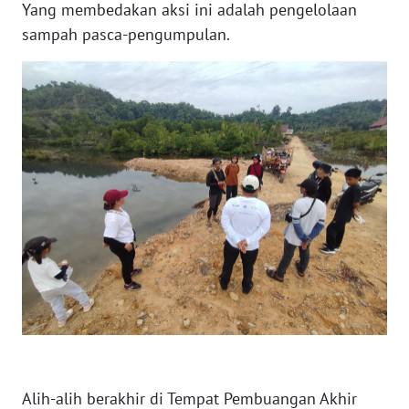
Yang membedakan aksi ini adalah pengelolaan
sampah pasca-pengumpulan.
WN
NUSANTARA
WN
JOGJA
WN
JATIM
WN
BALI
WN
KALBAR
WN
Alih-alih berakhir di Tempat Pembuangan Akhir
KALTENG