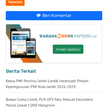
Yamantab
WN
MALUKU
Beri Komentar
WN
MALUT
WN
Install Aplikasi
DAIRI
WN
DANAU
Berita Terkait
TOBA
Ketua PWI Provinsi Jambi Lantik Irwansyah Pimpin
WN
Kepengurusan PWI Kota Jambi 2026-2029
NIAS
Bukan Cuma Listrik, PLN UP3 Palu Perkuat Ekosistem
WN
Pesisir Lewat 1.000 Mangrove