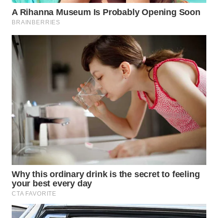
WAHANA
LISTRIK
WAHANA
TRAVEL
WAHANA
TV
WAHANANEWS
ID
WAHANANEWS
CO ID
WAHANANEWS
NET