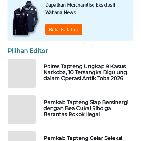
Dapatkan Merchandise Eksklusif
Wahana News
SIBARAGAS
NEWS
Buka Katalog
METRO
SIANTAR
Pilihan Editor
NEWS
Polres Tapteng Ungkap 9 Kasus
METRO
Narkoba, 10 Tersangka Digulung
MEDAN
dalam Operasi Antik Toba 2026
NEWS
METRO
Pemkab Tapteng Siap Bersinergi
JAKARTA
dengan Bea Cukai Sibolga
NEWS
Berantas Rokok Ilegal
KRT
NEWS
Pemkab Tapteng Gelar Seleksi