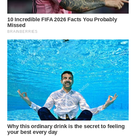
WN
INDRAMAYU
WN
KUNINGAN
WN
MAJALENGKA
WN
SUBANG
WN
SUKABUMI
WN
PURWAKARTA