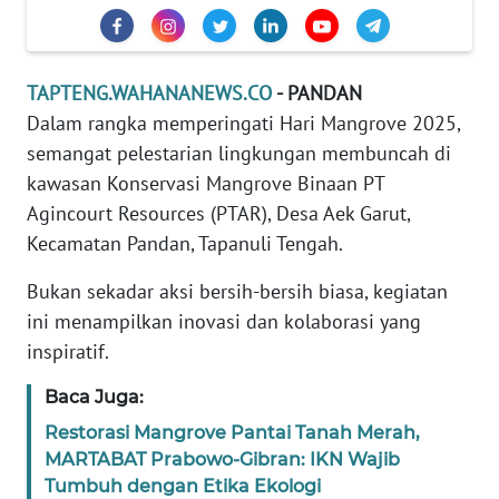
REDAKSI
KARIR
TAPTENG.WAHANANEWS.CO
- PANDAN
Dalam rangka memperingati Hari Mangrove 2025,
DISCLAIMER
semangat pelestarian lingkungan membuncah di
kawasan Konservasi Mangrove Binaan PT
Wahana
Agincourt Resources (PTAR), Desa Aek Garut,
News
Regional
Kecamatan Pandan, Tapanuli Tengah.
Bukan sekadar aksi bersih-bersih biasa, kegiatan
WN
ini menampilkan inovasi dan kolaborasi yang
SUMUT
inspiratif.
WN
Baca Juga:
JAKARTA
Restorasi Mangrove Pantai Tanah Merah,
MARTABAT Prabowo-Gibran: IKN Wajib
WN
JABAR
Tumbuh dengan Etika Ekologi