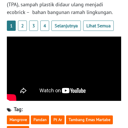
(TPA), sampah plastik didaur ulang menjadi
ecobrick – bahan bangunan ramah lingkungan.
WN
KALTARA
1
2
3
4
Selanjutnya
Lihat Semua
WN
KALSEL
WN
KALTIM
WN
SULSEL
WN
GORONTALO
Tag:
WN
Mangrove
Pandan
Pt Ar
Tambang Emas Martabe
SULUT