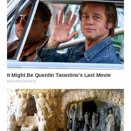
WAHANA
SPORT
WAHANA
UMKM
WAHANA
SELEB
WAHANA
PERSONA
WAHANA
OTOMOTIF
WAHANA
HEALTH