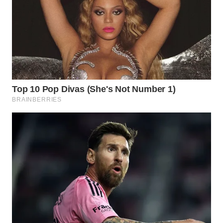
WN
SUMEDANG
WN
CIANJUR
WN
KEPULAUAN
SERIBU
WN
TANGERANG
WN
BINJAI
WN
CIREBON