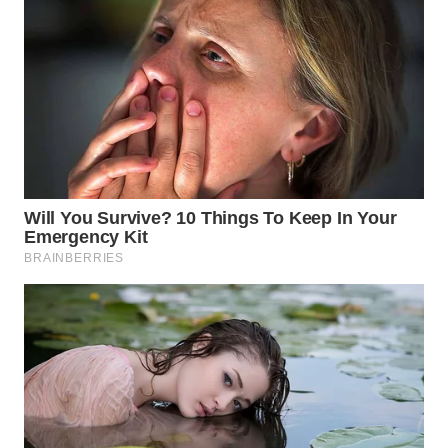
SURABAYA
WN
NATUNA
WN
BINTAN
WN
MANDALIKA
WN
LIKUPANG
WN
LABUANBAJO
WN
BORNEO