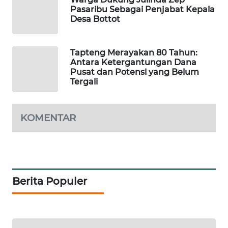
Pasaribu Sebagai Penjabat Kepala
CILEUNGSI
Desa Bottot
NEWS
Tapteng Merayakan 80 Tahun:
BERKAT
Antara Ketergantungan Dana
NEWS
Pusat dan Potensi yang Belum
Tergali
BERAMPU
NEWS
KOMENTAR
ANUGERAH
NEWS
AKHLAK
ID
Berita Populer
PERAPKI
NEWS