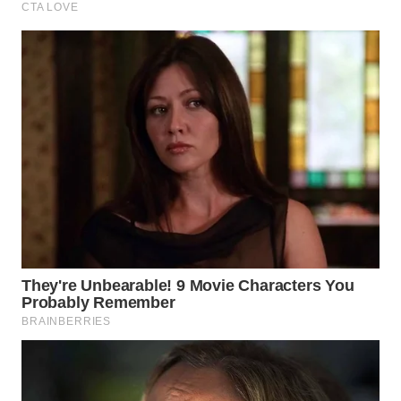
WN
PRIANGAN
TIMUR
WN
SEMARANG
WN
SOLO
WN
BOROBUDUR
WN
MADURA
WN