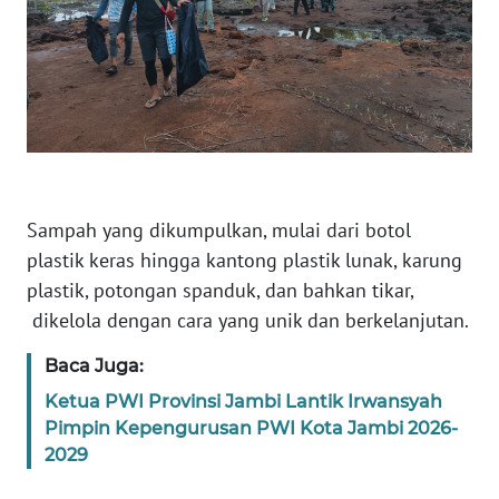
WN
BABEL
WN
SUMBAR
WN
Sampah yang dikumpulkan, mulai dari botol
SUMSEL
plastik keras hingga kantong plastik lunak, karung
plastik, potongan spanduk, dan bahkan tikar,
WN
dikelola dengan cara yang unik dan berkelanjutan.
BENGKULU
Baca Juga:
WN
Ketua PWI Provinsi Jambi Lantik Irwansyah
LAMPUNG
Pimpin Kepengurusan PWI Kota Jambi 2026-
2029
WN
JATENG