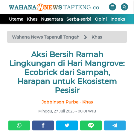
Utama
Khas
Nusantara
Serba-serbi
Opini
Indeks
WAHANA
Tutup
TV
Wahana News Tapanuli Tengah
Khas
Aksi Bersih Ramah
UTAMA
Lingkungan di Hari Mangrove:
KHAS
Ecobrick dari Sampah,
Harapan untuk Ekosistem
NUSANTARA
Pesisir
Jobbinson Purba - Khas
SERBA-
SERBI
Minggu, 27 Juli 2025 - 00:01 WIB
OPINI