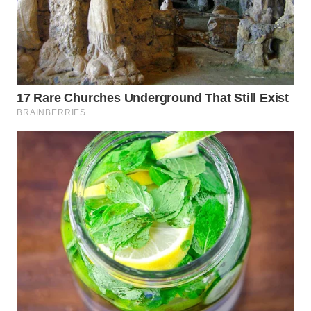
WAHANA
DESA
WISATA
LAPAK
WAHANA
Wahana
Network
KONSUMEN
LISTRIK
MASYARAKAT
KELISTRIKAN
WALINKI