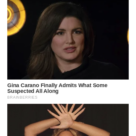
BEKASI
WN
BOGOR
WN
DEPOK
WN
TAPANULI
UTARA
WN
SAMOSIR
WN
PADANG
LAWAS