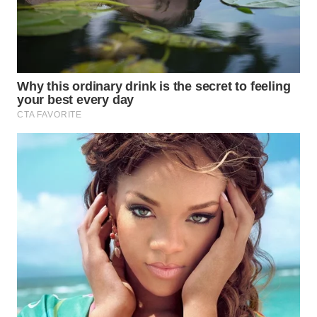
Wahana
Media
Group
WAHANA
NEWS
WAHANA
TANI
WAHANA
ADVOKAT
WAHANA
INFRASTRUKTUR
WAHANA
KONSUMEN