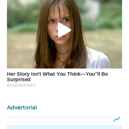
PORTAL
KONSUMEN
FORWAMKI
ALPERKLINAS
FORJASIDA
TAMBANG
NEWS
SITUNGIR
NEWS
Advertorial
SIDIKALANG
NEWS