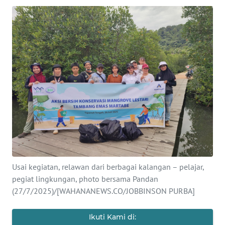
Informasi
INDEKS
BERITA
KONTAK
KAMI
INFO
IKLAN
TENTANG
KAMI
Usai kegiatan, relawan dari berbagai kalangan – pelajar,
pegiat lingkungan, photo bersama Pandan
PEDOMAN
(27/7/2025)/[WAHANANEWS.CO/JOBBINSON PURBA]
MEDIA
SIBER
Ikuti Kami di: