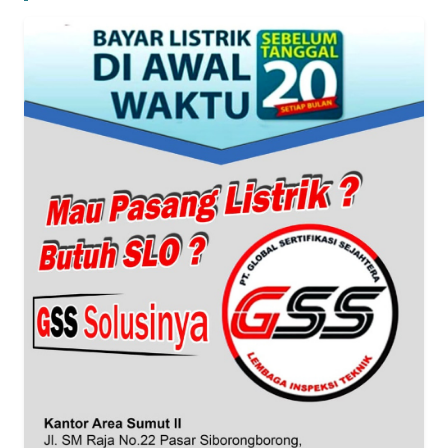
WN
BANTEN
WN
NTT
WN
KEPRI
WN
PAPUA
WN
PAPUA
BARAT
WN