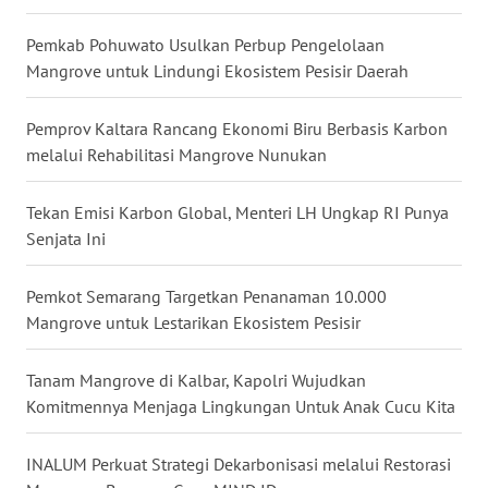
LANGKAT
Pemkab Pohuwato Usulkan Perbup Pengelolaan
WN
Mangrove untuk Lindungi Ekosistem Pesisir Daerah
TAPANULI
SELATAN
Pemprov Kaltara Rancang Ekonomi Biru Berbasis Karbon
melalui Rehabilitasi Mangrove Nunukan
WN
TANJUNG
LESUNG
Tekan Emisi Karbon Global, Menteri LH Ungkap RI Punya
Senjata Ini
WN
KARO
Pemkot Semarang Targetkan Penanaman 10.000
Mangrove untuk Lestarikan Ekosistem Pesisir
WN
SIMALUNGUN
Tanam Mangrove di Kalbar, Kapolri Wujudkan
Komitmennya Menjaga Lingkungan Untuk Anak Cucu Kita
WN
LABUHANBATU
INALUM Perkuat Strategi Dekarbonisasi melalui Restorasi