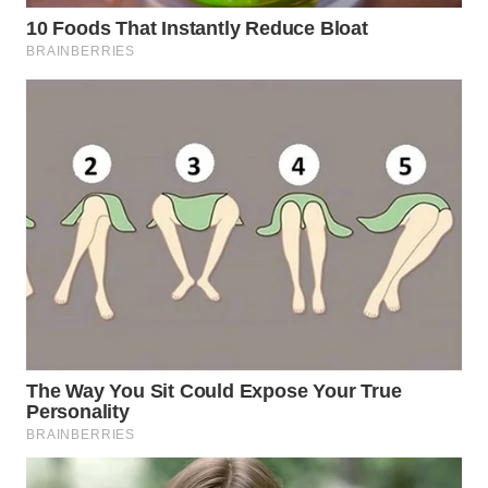
ID
MAWAKA
ID
MARTABAT
NET
PLN
WATCH
MKLI
LPKKI
LKKI
KOPEKLIN