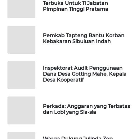
Terbuka Untuk 11 Jabatan
Pimpinan Tinggi Pratama
KARING
NEWS
JURNAL
Pemkab Tapteng Bantu Korban
MARITIM
Kebakaran Sibuluan Indah
HUMBANG
NEWS
Inspektorat Audit Penggunaan
Dana Desa Gotting Mahe, Kepala
Desa Kooperatif
GARONGGANG
NEWS
FISUELRI
Perkada: Anggaran yang Terbatas
ID
dan Lobi yang Sia-sia
ENERGI
NEWS
Warga Dukung Julinda Zep