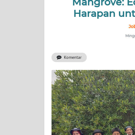
Mangrove: E
Harapan unt
INDEKS
BERITA
Jo
KONTAK
Mingg
KAMI
Komentar
INFO
IKLAN
TENTANG
KAMI
PEDOMAN
MEDIA
SIBER
REDAKSI