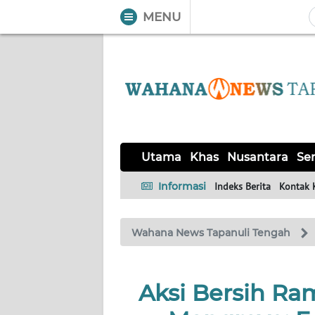
MENU
WAHANA
Tutup
TV
UTAMA
KHAS
Utama
Khas
Nusantara
Ser
NUSANTARA
Informasi
Indeks Berita
Kontak 
SERBA-
Wahana News Tapanuli Tengah
SERBI
OPINI
Aksi Bersih Ra
Informasi