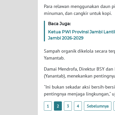
WN
Para relawan menggunakan daun pi
KALTARA
minuman, dan cangkir untuk kopi.
WN
Baca Juga:
KALSEL
Ketua PWI Provinsi Jambi Lant
Jambi 2026-2029
WN
KALTIM
Sampah organik dikelola secara te
Yamantab.
WN
SULSEL
Damai Mendrofa, Direktur BSY dan 
(Yanantab), menekankan pentingnya
WN
GORONTALO
"Ini bukan sekadar aksi bersih-bers
pentingnya menjaga lingkungan," u
WN
SULUT
1
2
3
4
Sebelumnya