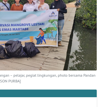
langan – pelajar, pegiat lingkungan, photo bersama Pandan
NSON PURBA]