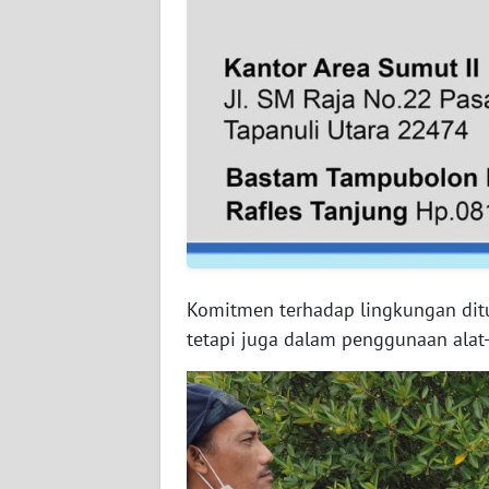
WN
BABEL
WN
SUMBAR
WN
SUMSEL
WN
BENGKULU
Komitmen terhadap lingkungan di
tetapi juga dalam penggunaan alat
WN
LAMPUNG
WN
JATENG