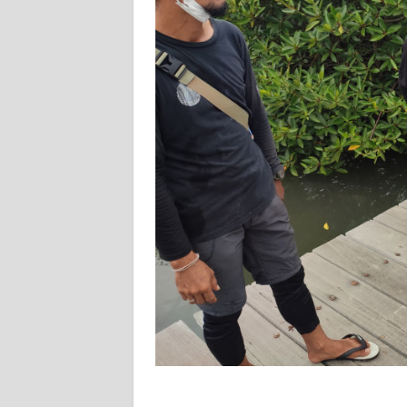
WN
NUSANTARA
WN
JOGJA
WN
JATIM
WN
BALI
WN
KALBAR
WN
KALTENG