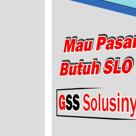
WN
SERAMBI
WN
JAMBI
WN
SULTRA
WN
NTB
WN
SULTENG
WN
SULBAR