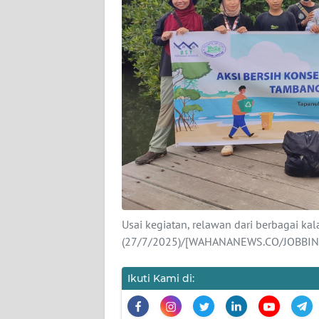
KARIR
DISCLAIMER
Wahana
News
Regional
WN
SUMUT
WN
Usai kegiatan, relawan dari berbagai ka
JAKARTA
(27/7/2025)/[WAHANANEWS.CO/JOBBI
WN
Ikuti Kami di:
JABAR