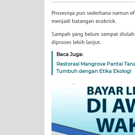
WN
BANTEN
Prosesnya pun sederhana namun efek
menjadi batangan ecobrick.
WN
NTT
Sampah yang belum sempat diolah
diproses lebih lanjut.
WN
KEPRI
Baca Juga:
Restorasi Mangrove Pantai Ta
WN
Tumbuh dengan Etika Ekologi
PAPUA
WN
PAPUA
BARAT
WN
RIAU