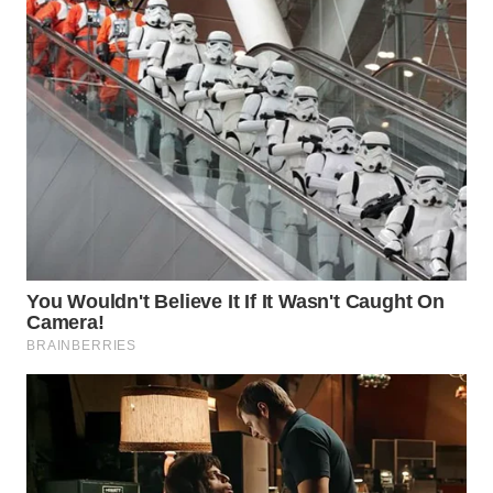
WAHANA
LISTRIK
WAHANA
TRAVEL
WAHANA
TV
WAHANANEWS
ID
WAHANANEWS
CO ID
WAHANANEWS
NET