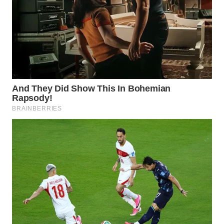
WAHANA
SPORT
WAHANA
UMKM
WAHANA
SELEB
WAHANA
PERSONA
WAHANA
OTOMOTIF
WAHANA
HEALTH