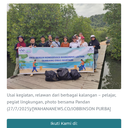
Informasi
INDEKS
BERITA
KONTAK
KAMI
INFO
IKLAN
TENTANG
KAMI
Usai kegiatan, relawan dari berbagai kalangan – pelajar,
pegiat lingkungan, photo bersama Pandan
PEDOMAN
(27/7/2025)/[WAHANANEWS.CO/JOBBINSON PURBA]
MEDIA
SIBER
Ikuti Kami di: