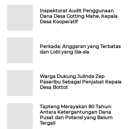
Inspektorat Audit Penggunaan
PORTAL
Dana Desa Gotting Mahe, Kepala
KONSUMEN
Desa Kooperatif
FORWAMKI
Perkada: Anggaran yang Terbatas
ALPERKLINAS
dan Lobi yang Sia-sia
FORJASIDA
Warga Dukung Julinda Zep
TAMBANG
Pasaribu Sebagai Penjabat Kepala
NEWS
Desa Bottot
SITUNGIR
Tapteng Merayakan 80 Tahun:
NEWS
Antara Ketergantungan Dana
Pusat dan Potensi yang Belum
SIDIKALANG
Tergali
NEWS