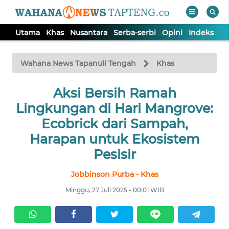
Utama
Khas
Nusantara
Serba-serbi
Opini
Indeks
WAHANA
Tutup
TV
Wahana News Tapanuli Tengah
Khas
Aksi Bersih Ramah
UTAMA
Lingkungan di Hari Mangrove:
KHAS
Ecobrick dari Sampah,
Harapan untuk Ekosistem
NUSANTARA
Pesisir
Jobbinson Purba - Khas
SERBA-
SERBI
Minggu, 27 Juli 2025 - 00:01 WIB
OPINI