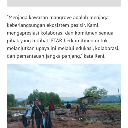
RIAU
WN
"Menjaga kawasan mangrove adalah menjaga
SERAMBI
keberlangsungan ekosistem pesisir. Kami
mengapresiasi kolaborasi dan komitmen semua
WN
pihak yang terlibat. PTAR berkomitmen untuk
JAMBI
melanjutkan upaya ini melalui edukasi, kolaborasi,
dan pemantauan jangka panjang," kata Reni.
WN
SULTRA
WN
NTB
WN
SULTENG
WN
SULBAR