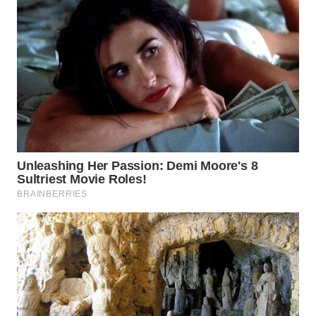
WN
PRIANGAN
TIMUR
WN
SEMARANG
WN
SOLO
WN
BOROBUDUR
WN
MADURA
WN