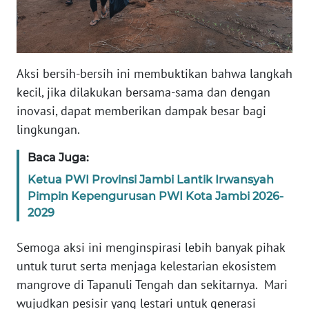
WN
BABEL
Aksi bersih-bersih ini membuktikan bahwa langkah
WN
kecil, jika dilakukan bersama-sama dan dengan
SUMBAR
inovasi, dapat memberikan dampak besar bagi
lingkungan.
WN
SUMSEL
Baca Juga:
Ketua PWI Provinsi Jambi Lantik Irwansyah
WN
Pimpin Kepengurusan PWI Kota Jambi 2026-
BENGKULU
2029
WN
Semoga aksi ini menginspirasi lebih banyak pihak
LAMPUNG
untuk turut serta menjaga kelestarian ekosistem
mangrove di Tapanuli Tengah dan sekitarnya. Mari
WN
wujudkan pesisir yang lestari untuk generasi
JATENG