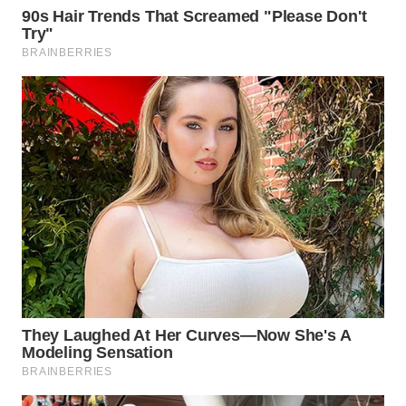
Wahana
Media
Group
WAHANA
NEWS
WAHANA
TANI
WAHANA
ADVOKAT
WAHANA
INFRASTRUKTUR
WAHANA
KONSUMEN