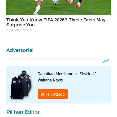
WAHANA
DESA
WISATA
LAPAK
WAHANA
Advertorial
Wahana
Network
Dapatkan Merchandise Eksklusif
KONSUMEN
LISTRIK
Wahana News
MASYARAKAT
Buka Katalog
KELISTRIKAN
Pilihan Editor
WALINKI