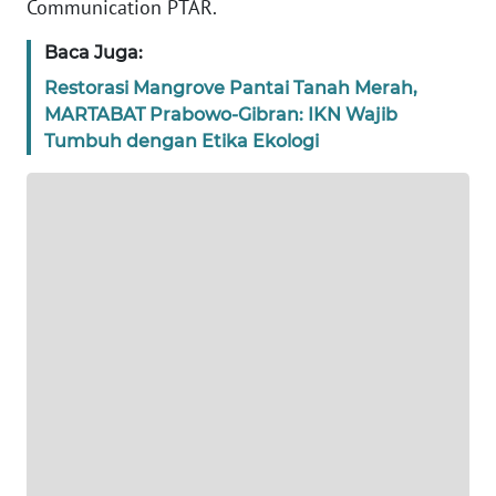
Communication PTAR.
WN
Baca Juga:
BANTEN
Restorasi Mangrove Pantai Tanah Merah,
MARTABAT Prabowo-Gibran: IKN Wajib
WN
Tumbuh dengan Etika Ekologi
NTT
WN
KEPRI
WN
PAPUA
WN
PAPUA
BARAT
WN