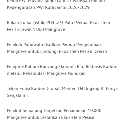
Ketua PWI Provinsi Jambi Lantik Irwansyah Pimpin
Kepengurusan PWI Kota Jambi 2026-2029
WN
MALUKU
Bukan Cuma Listrik, PLN UP3 Palu Perkuat Ekosistem
Pesisir Lewat 1.000 Mangrove
WN
MALUT
Pemkab Pohuwato Usulkan Perbup Pengelolaan
Mangrove untuk Lindungi Ekosistem Pesisir Daerah
WN
DAIRI
Pemprov Kaltara Rancang Ekonomi Biru Berbasis Karbon
melalui Rehabilitasi Mangrove Nunukan
WN
DANAU
TOBA
Tekan Emisi Karbon Global, Menteri LH Ungkap RI Punya
Senjata Ini
WN
NIAS
Pemkot Semarang Targetkan Penanaman 10.000
Mangrove untuk Lestarikan Ekosistem Pesisir
WN