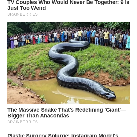
BEKASI
WN
BOGOR
WN
DEPOK
WN
TAPANULI
UTARA
WN
SAMOSIR
WN
PADANG
LAWAS