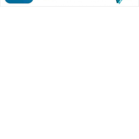
WAHANA MEDIA GROUP
|
|
|
WAHANA NEWS co
WAHANA TANI
WAHANA ADVOKAT
|
|
WAHANA INFRASTRUKTUR
WAHANA KONSUMEN
|
|
|
WAHANA LISTRIK
WAHANA TRAVEL
WAHANA TV
|
|
|
WAHANANEWS id
WAHANANEWS CO ID
WAHANANEWS NET
|
|
|
WAHANA SPORT ID
Wahana UMKM
Wahana Seleb
|
|
|
Wahana Persona
Wahana Otomotif
Wahana Health
|
Wahana Desa Wisata
Lapak Wahana