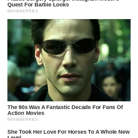
WN
SUMEDANG
WN
CIANJUR
WN
KEPULAUAN
SERIBU
WN
TANGERANG
WN
BINJAI
WN
CIREBON