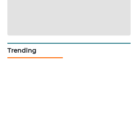
KARING
NEWS
JURNAL
MARITIM
Trending
HUMBANG
NEWS
GARONGGANG
NEWS
FISUELRI
ID
ENERGI
NEWS