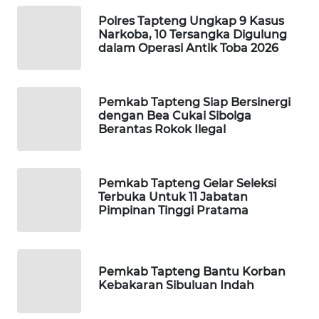
ID
Polres Tapteng Ungkap 9 Kasus
Narkoba, 10 Tersangka Digulung
MAWAKA
dalam Operasi Antik Toba 2026
ID
MARTABAT
Pemkab Tapteng Siap Bersinergi
NET
dengan Bea Cukai Sibolga
Berantas Rokok Ilegal
PLN
WATCH
Pemkab Tapteng Gelar Seleksi
Terbuka Untuk 11 Jabatan
MKLI
Pimpinan Tinggi Pratama
LPKKI
Pemkab Tapteng Bantu Korban
LKKI
Kebakaran Sibuluan Indah
KOPEKLIN