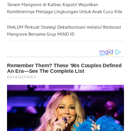
LANGKAT
Tanam Mangrove di Kalbar, Kapolri Wujudkan
Komitmennya Menjaga Lingkungan Untuk Anak Cucu Kita
WN
TAPANULI
INALUM Perkuat Strategi Dekarbonisasi melalui Restorasi
SELATAN
Mangrove Bersama Grup MIND ID
WN
TANJUNG
LESUNG
WN
KARO
WN
SIMALUNGUN
WN
LABUHANBATU