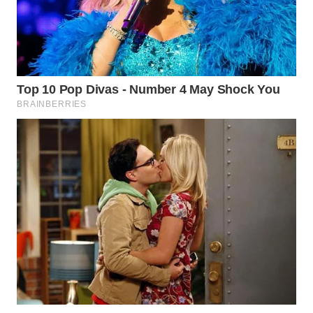
WN
TAPANULI
TENGAH
WN DELI
SERDANG
WN
TEBING
TINGGI
WN
PAKPAK
WN
KARAWANG
WN