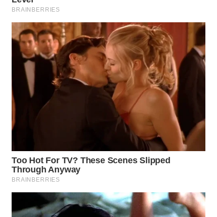
WN
INDRAMAYU
WN
KUNINGAN
WN
MAJALENGKA
WN
SUBANG
WN
SUKABUMI
WN
PURWAKARTA