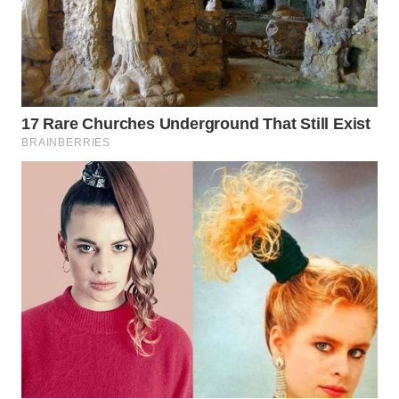
SURABAYA
WN
NATUNA
WN
BINTAN
WN
MANDALIKA
WN
LIKUPANG
WN
LABUANBAJO
WN
BORNEO