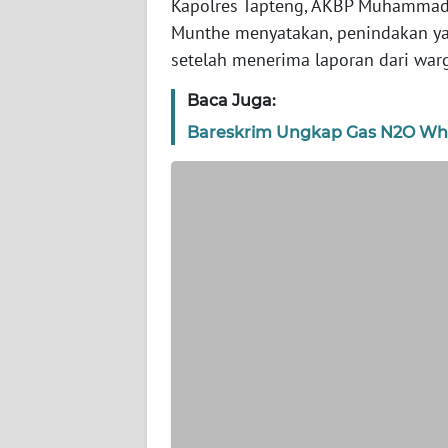
Kapolres Tapteng, AKBP Muhammad 
WN
BANTEN
Munthe menyatakan, penindakan ya
setelah menerima laporan dari war
WN
Baca Juga:
NTT
Bareskrim Ungkap Gas N2O Whip
WN
KEPRI
WN
PAPUA
WN
PAPUA
BARAT
WN
RIAU