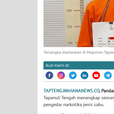
KARIR
DISCLAIMER
Wahana
News
Regional
Tersangka diamankan di Mapolres Tapten
WN
SUMUT
Ikuti Kami di:
WN
JAKARTA
TAPTENG.WAHANANEWS.CO
, Panda
Tapanuli Tengah menangkap seorang 
WN
JABAR
pengedar narkotika jenis sabu.