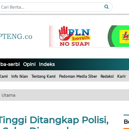
ba-serbi
Opini
Indeks
Kami
Info Iklan
Tentang Kami
Pedoman Media Siber
Redaksi
Karir
Utama
inggi Ditangkap Polisi,
B