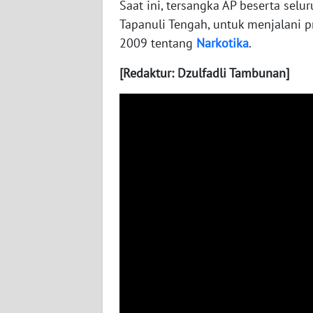
Saat ini, tersangka AP beserta sel
WN
Tapanuli Tengah, untuk menjalani
NUSANTARA
2009 tentang
Narkotika
.
WN
[Redaktur: Dzulfadli Tambunan]
JOGJA
WN
JATIM
WN
BALI
WN
KALBAR
WN
KALTENG