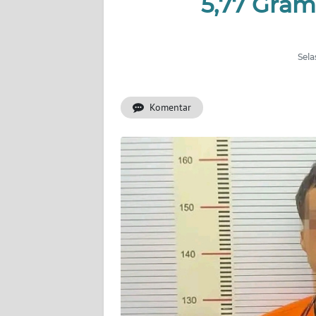
5,77 Gra
INDEKS
BERITA
Sela
KONTAK
KAMI
Komentar
INFO
IKLAN
TENTANG
KAMI
PEDOMAN
MEDIA
SIBER
REDAKSI