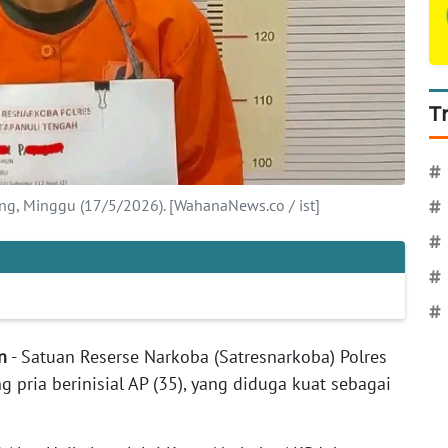
T
#
g, Minggu (17/5/2026). [WahanaNews.co / ist]
#
#
#
#
n
- Satuan Reserse Narkoba (Satresnarkoba) Polres
pria berinisial AP (35), yang diduga kuat sebagai