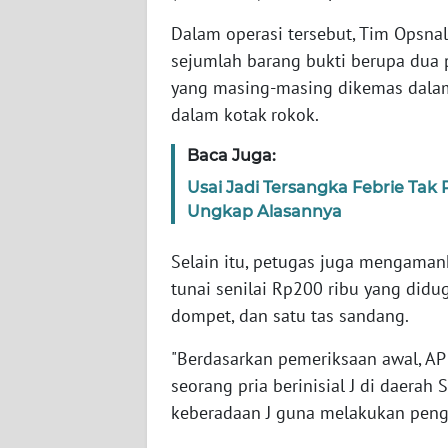
WN
Dalam operasi tersebut, Tim Opsna
BABEL
sejumlah barang bukti berupa dua 
yang masing-masing dikemas dalam p
WN
dalam kotak rokok.
SUMBAR
Baca Juga:
WN
Usai Jadi Tersangka Febrie Tak
SUMSEL
Ungkap Alasannya
WN
Selain itu, petugas juga mengaman
BENGKULU
tunai senilai Rp200 ribu yang didug
dompet, dan satu tas sandang.
WN
LAMPUNG
"Berdasarkan pemeriksaan awal, A
seorang pria berinisial J di daerah 
WN
keberadaan J guna melakukan penge
JATENG