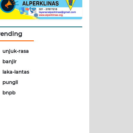
rending
unjuk-rasa
banjir
laka-lantas
pungli
bnpb