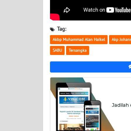
WN
KALTARA
WN
Tag:
KALSEL
Akbp Muhammad Alan Haikel
Akp Johan
WN
SABU
Tersangka
KALTIM
WN
SULSEL
WN
GORONTALO
Jadilah
WN
SULUT