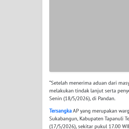
WN
SERAMBI
WN
JAMBI
WN
SULTRA
WN
NTB
“Setelah menerima aduan dari masy
melakukan tindak lanjut serta peny
WN
Senin (18/5/2026), di Pandan.
SULTENG
Tersangka
AP yang merupakan warga
WN
Sukabangun, Kabupaten Tapanuli T
SULBAR
(17/5/2026), sekitar pukul 17.00 WI