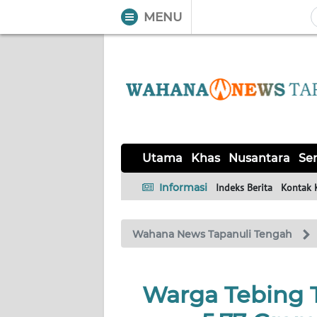
MENU
WAHANA
Tutup
TV
UTAMA
KHAS
Utama
Khas
Nusantara
Ser
NUSANTARA
Informasi
Indeks Berita
Kontak 
SERBA-
Wahana News Tapanuli Tengah
SERBI
OPINI
Warga Tebing T
Informasi