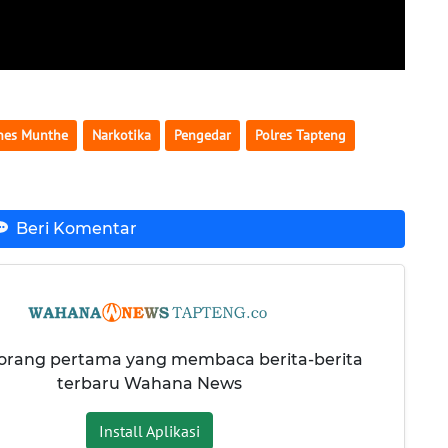
nes Munthe
Narkotika
Pengedar
Polres Tapteng
Beri Komentar
 orang pertama yang membaca berita-berita
terbaru Wahana News
Install Aplikasi