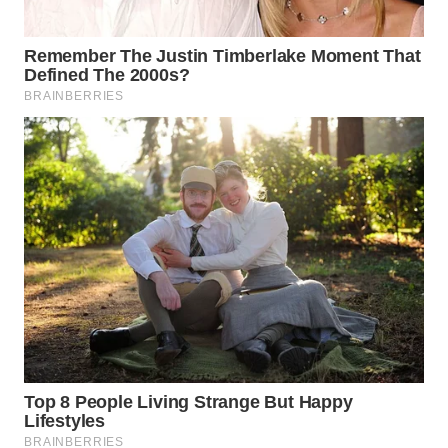
LANGKAT
WN
TAPANULI
SELATAN
WN
TANJUNG
LESUNG
WN
KARO
WN
SIMALUNGUN
WN
LABUHANBATU