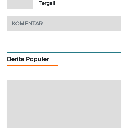
Tergali
SIBARAGAS
NEWS
KOMENTAR
METRO
SIANTAR
NEWS
Berita Populer
METRO
MEDAN
NEWS
METRO
JAKARTA
NEWS
KRT
NEWS