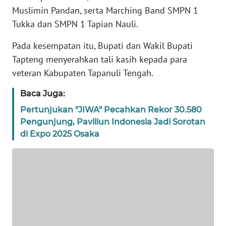
REDAKSI
Muslimin Pandan, serta Marching Band SMPN 1
Tukka dan SMPN 1 Tapian Nauli.
KARIR
Pada kesempatan itu, Bupati dan Wakil Bupati
Tapteng menyerahkan tali kasih kepada para
DISCLAIMER
veteran Kabupaten Tapanuli Tengah.
Wahana
Baca Juga:
News
Regional
Pertunjukan "JIWA" Pecahkan Rekor 30.580
Pengunjung, Paviliun Indonesia Jadi Sorotan
WN
di Expo 2025 Osaka
SUMUT
WN
JAKARTA
WN
JABAR