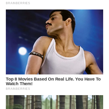
WAHANA
LISTRIK
WAHANA
TRAVEL
WAHANA
TV
WAHANANEWS
ID
WAHANANEWS
CO ID
WAHANANEWS
NET