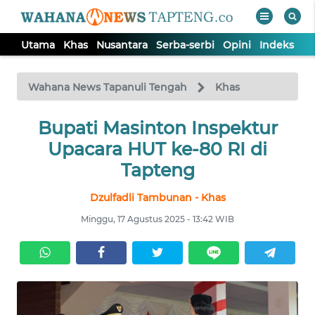
Utama
Khas
Nusantara
Serba-serbi
Opini
Indeks
WAHANA
Tutup
TV
Wahana News Tapanuli Tengah
Khas
Bupati Masinton Inspektur
UTAMA
Upacara HUT ke-80 RI di
KHAS
Tapteng
Dzulfadli Tambunan - Khas
NUSANTARA
Minggu, 17 Agustus 2025 - 13:42 WIB
SERBA-
SERBI
OPINI