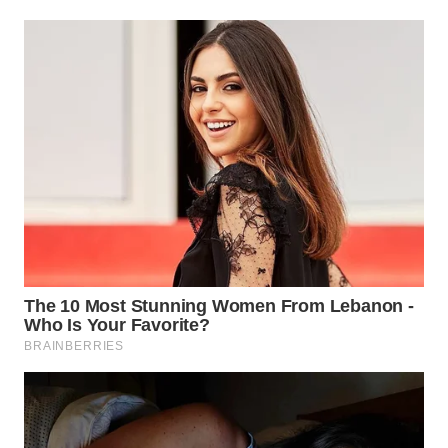
WN
TAPANULI
TENGAH
WN DELI
SERDANG
WN
TEBING
TINGGI
WN
PAKPAK
WN
KARAWANG
WN