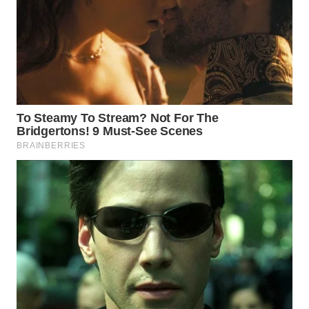
SURABAYA
WN
NATUNA
WN
BINTAN
WN
MANDALIKA
WN
LIKUPANG
WN
LABUANBAJO
WN
BORNEO