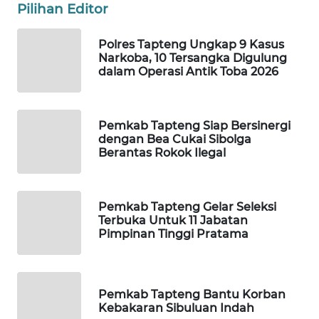
ID
Pilihan Editor
MAWAKA
Polres Tapteng Ungkap 9 Kasus
ID
Narkoba, 10 Tersangka Digulung
dalam Operasi Antik Toba 2026
MARTABAT
NET
Pemkab Tapteng Siap Bersinergi
dengan Bea Cukai Sibolga
PLN
Berantas Rokok Ilegal
WATCH
MKLI
Pemkab Tapteng Gelar Seleksi
Terbuka Untuk 11 Jabatan
Pimpinan Tinggi Pratama
LPKKI
LKKI
Pemkab Tapteng Bantu Korban
Kebakaran Sibuluan Indah
KOPEKLIN