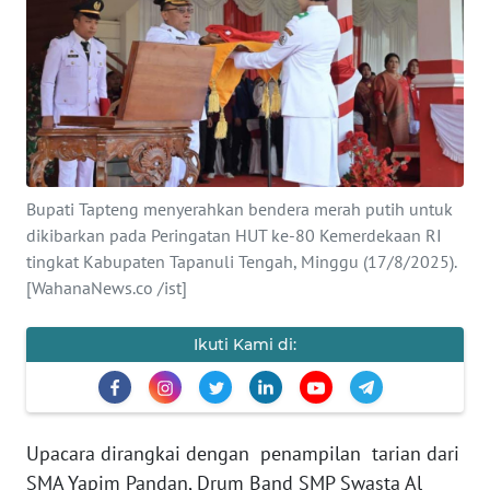
Informasi
INDEKS
BERITA
KONTAK
KAMI
Bupati Tapteng menyerahkan bendera merah putih untuk
dikibarkan pada Peringatan HUT ke-80 Kemerdekaan RI
INFO
tingkat Kabupaten Tapanuli Tengah, Minggu (17/8/2025).
IKLAN
[WahanaNews.co /ist]
TENTANG
Ikuti Kami di:
KAMI
PEDOMAN
MEDIA
SIBER
Upacara dirangkai dengan penampilan tarian dari
SMA Yapim Pandan, Drum Band SMP Swasta Al