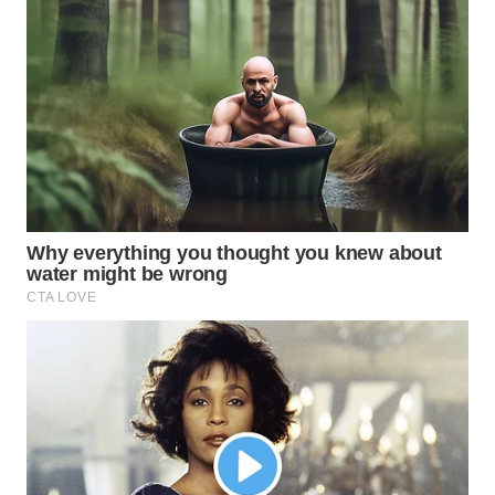
WAHANA
SPORT
WAHANA
UMKM
WAHANA
SELEB
WAHANA
PERSONA
WAHANA
OTOMOTIF
WAHANA
HEALTH