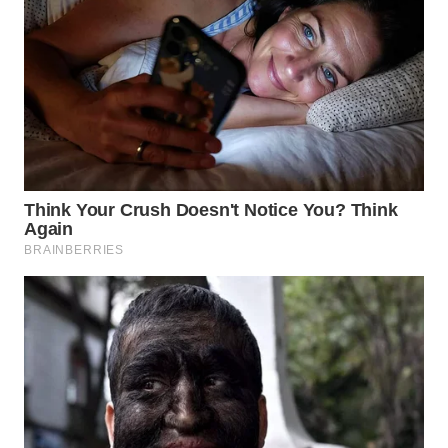
BEKASI
WN
BOGOR
WN
DEPOK
WN
TAPANULI
UTARA
WN
SAMOSIR
WN
PADANG
LAWAS