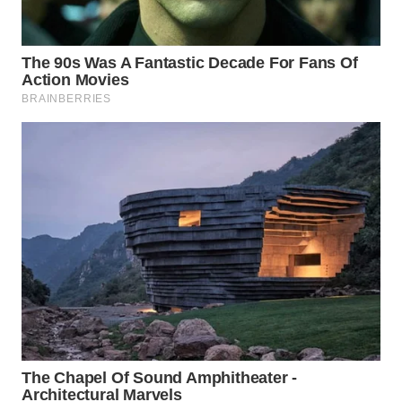
Wahana
Media
Group
WAHANA
NEWS
WAHANA
TANI
WAHANA
ADVOKAT
WAHANA
INFRASTRUKTUR
WAHANA
KONSUMEN