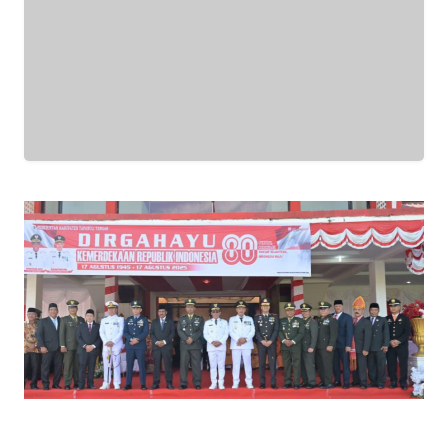
WN
BANTEN
WN
NTT
WN
KEPRI
WN
PAPUA
WN
PAPUA
BARAT
WN