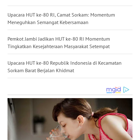
WN
Upacara HUT ke-80 RI, Camat Sorkam: Momentum
KALTARA
Meneguhkan Semangat Kebersamaan
WN
Pemkot Jambi Jadikan HUT ke-80 RI Momentum
KALSEL
Tingkatkan Kesejahteraan Masyarakat Setempat
WN
Upacara HUT ke-80 Republik Indonesia di Kecamatan
KALTIM
Sorkam Barat Berjalan Khidmat
WN
SULSEL
WN
GORONTALO
WN
SULUT