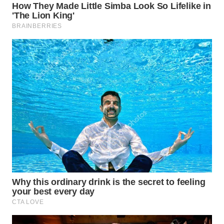
WN
INDRAMAYU
WN
KUNINGAN
WN
MAJALENGKA
WN
SUBANG
WN
SUKABUMI
WN
PURWAKARTA