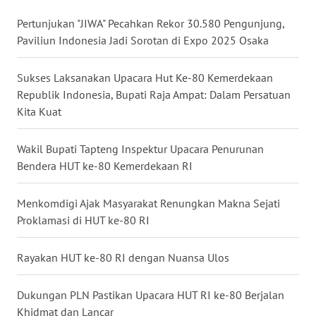
Pertunjukan "JIWA" Pecahkan Rekor 30.580 Pengunjung,
WN
Paviliun Indonesia Jadi Sorotan di Expo 2025 Osaka
NUSANTARA
Sukses Laksanakan Upacara Hut Ke-80 Kemerdekaan
WN
Republik Indonesia, Bupati Raja Ampat: Dalam Persatuan
JOGJA
Kita Kuat
WN
Wakil Bupati Tapteng Inspektur Upacara Penurunan
JATIM
Bendera HUT ke-80 Kemerdekaan RI
WN
Menkomdigi Ajak Masyarakat Renungkan Makna Sejati
BALI
Proklamasi di HUT ke-80 RI
WN
Rayakan HUT ke-80 RI dengan Nuansa Ulos
KALBAR
Dukungan PLN Pastikan Upacara HUT RI ke-80 Berjalan
WN
KALTENG
Khidmat dan Lancar