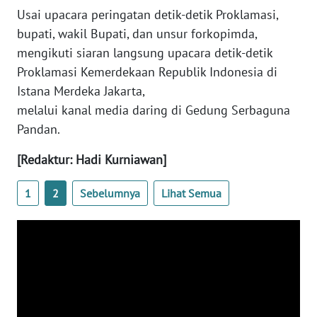
RIAU
Usai upacara peringatan detik-detik Proklamasi,
bupati, wakil Bupati, dan unsur forkopimda,
WN
mengikuti siaran langsung upacara detik-detik
SERAMBI
Proklamasi Kemerdekaan Republik Indonesia di
Istana Merdeka Jakarta,
WN
JAMBI
melalui kanal media daring di Gedung Serbaguna
Pandan.
WN
[Redaktur: Hadi Kurniawan]
SULTRA
1
2
Sebelumnya
Lihat Semua
WN
NTB
WN
SULTENG
WN
SULBAR