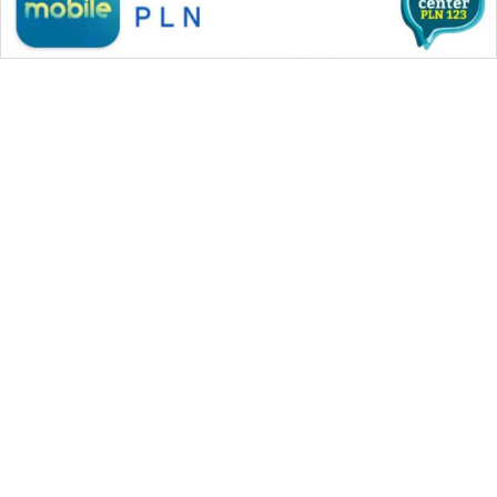
WAHANA MEDIA GROUP
|
|
|
WAHANA NEWS co
WAHANA TANI
WAHANA ADVOKAT
|
|
WAHANA INFRASTRUKTUR
WAHANA KONSUMEN
|
|
|
WAHANA LISTRIK
WAHANA TRAVEL
WAHANA TV
|
|
|
WAHANANEWS id
WAHANANEWS CO ID
WAHANANEWS NET
|
|
|
WAHANA SPORT ID
Wahana UMKM
Wahana Seleb
|
|
|
Wahana Persona
Wahana Otomotif
Wahana Health