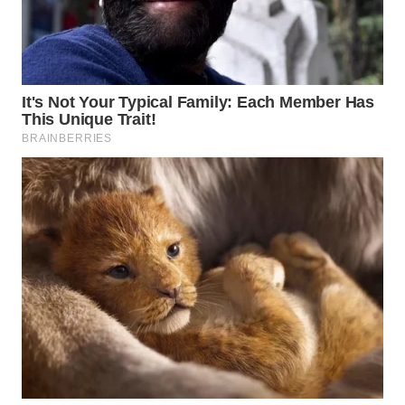
WN
SUMEDANG
WN
CIANJUR
WN
KEPULAUAN
SERIBU
WN
TANGERANG
WN
BINJAI
WN
CIREBON