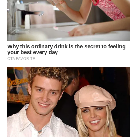
WN
MALUKU
WN
MALUT
WN
DAIRI
WN
DANAU
TOBA
WN
NIAS
WN