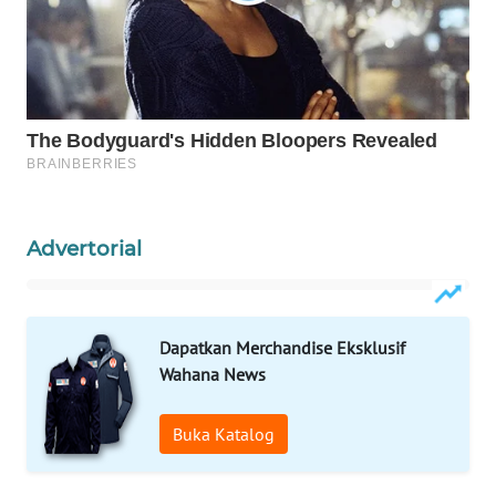
WAHANA
DESA
WISATA
LAPAK
WAHANA
Wahana
Advertorial
Network
KONSUMEN
LISTRIK
Dapatkan Merchandise Eksklusif
Wahana News
MASYARAKAT
KELISTRIKAN
Buka Katalog
WALINKI