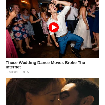
WN
PRIANGAN
TIMUR
WN
SEMARANG
WN
SOLO
WN
BOROBUDUR
WN
MADURA
WN