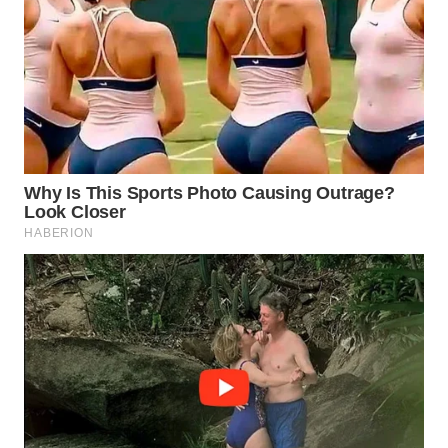
ID
MAWAKA
ID
MARTABAT
NET
PLN
WATCH
MKLI
LPKKI
LKKI
KOPEKLIN