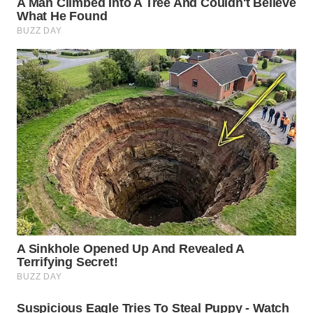
WN
INDRAMAYU
WN
KUNINGAN
WN
MAJALENGKA
WN
SUBANG
WN
SUKABUMI
WN
PURWAKARTA