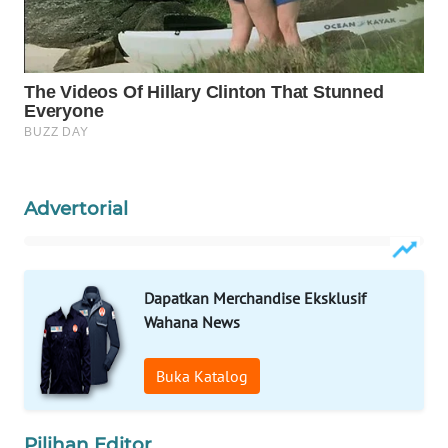
PORTAL
KONSUMEN
FORWAMKI
ALPERKLINAS
Advertorial
FORJASIDA
TAMBANG
Dapatkan Merchandise Eksklusif
NEWS
Wahana News
SITUNGIR
NEWS
Buka Katalog
SIDIKALANG
Pilihan Editor
NEWS