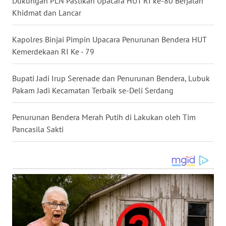
Dukungan PLN Pastikan Upacara HUT RI ke-80 Berjalan
WN
Khidmat dan Lancar
TAPANULI
TENGAH
Kapolres Binjai Pimpin Upacara Penurunan Bendera HUT
Kemerdekaan RI Ke - 79
WN DELI
SERDANG
Bupati Jadi Irup Serenade dan Penurunan Bendera, Lubuk
Pakam Jadi Kecamatan Terbaik se-Deli Serdang
WN
TEBING
Penurunan Bendera Merah Putih di Lakukan oleh Tim
TINGGI
Pancasila Sakti
WN
PAKPAK
WN
KARAWANG
WN