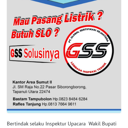
WN
BANTEN
WN
NTT
WN
KEPRI
WN
PAPUA
WN
PAPUA
BARAT
Bertindak selaku Inspektur Upacara Wakil Bupati
WN