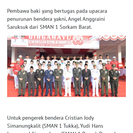
Pembawa baki yang bertugas pada upacara
WN
penurunan bendera yakni, Angel Anggraini
BABEL
Saruksuk dari SMAN 1 Sorkam Barat.
WN
SUMBAR
WN
SUMSEL
WN
BENGKULU
WN
LAMPUNG
Untuk pengerek bendera Cristian Jody
Simanungkalit (SMAN 1 Tukka), Yudi Hans
WN
JATENG