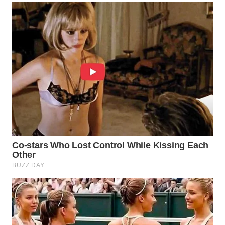
WAHANA
DESA
WISATA
LAPAK
WAHANA
Wahana
Network
KONSUMEN
LISTRIK
MASYARAKAT
KELISTRIKAN
WALINKI