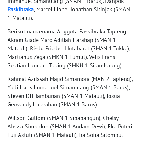
Immanuel Simanulang (SMAN 1 Barus). Danpok
Paskibraka
, Marcel Lionel Jonathan Sitinjak (SMAN
WN
1 Matauli).
NUSANTARA
Berikut nama-nama Anggota Paskibraka Tapteng,
WN
Akram Giade Maro Adillah Harahap (SMAN 1
JOGJA
Matauli), Risdo Priaden Hutabarat (SMAN 1 Tukka),
Martianus Zega (SMKN 1 Lumut), Velix Frans
WN
Septian Lumban Tobing (SMKN 1 Sirandorung).
JATIM
Rahmat Azifsyah Majid Simamora (MAN 2 Tapteng),
WN
Yudi Hans Immanuel Simanulang (SMAN 1 Barus),
BALI
Steven DH Tambunan (SMAN 1 Matauli), Josua
Geovandy Habeahan (SMAN 1 Barus).
WN
KALBAR
Willson Gultom (SMAN 1 Sibabangun), Chelsy
Alessa Simbolon (SMAN 1 Andam Dewi), Eka Puteri
WN
Fuji Astuti (SMAN 1 Matauli), Ira Sofia Sitompul
KALTENG