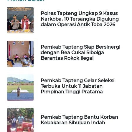
Polres Tapteng Ungkap 9 Kasus
SIBARAGAS
Narkoba, 10 Tersangka Digulung
NEWS
dalam Operasi Antik Toba 2026
METRO
SIANTAR
Pemkab Tapteng Siap Bersinergi
NEWS
dengan Bea Cukai Sibolga
Berantas Rokok Ilegal
METRO
MEDAN
NEWS
Pemkab Tapteng Gelar Seleksi
Terbuka Untuk 11 Jabatan
Pimpinan Tinggi Pratama
METRO
JAKARTA
NEWS
Pemkab Tapteng Bantu Korban
KRT
Kebakaran Sibuluan Indah
NEWS