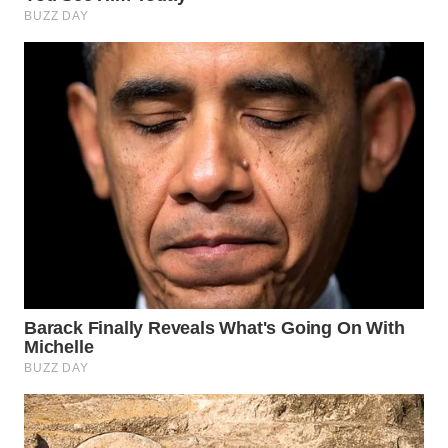
SURABAYA
WN
NATUNA
WN
BINTAN
WN
MANDALIKA
WN
LIKUPANG
WN
LABUANBAJO
WN
BORNEO