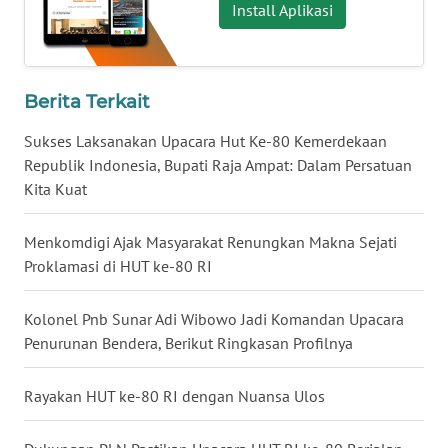
LANGKAT
Install Aplikasi
WN
TAPANULI
SELATAN
Berita Terkait
Sukses Laksanakan Upacara Hut Ke-80 Kemerdekaan
WN
Republik Indonesia, Bupati Raja Ampat: Dalam Persatuan
TANJUNG
Kita Kuat
LESUNG
Menkomdigi Ajak Masyarakat Renungkan Makna Sejati
WN
Proklamasi di HUT ke-80 RI
KARO
Kolonel Pnb Sunar Adi Wibowo Jadi Komandan Upacara
WN
SIMALUNGUN
Penurunan Bendera, Berikut Ringkasan Profilnya
WN
Rayakan HUT ke-80 RI dengan Nuansa Ulos
LABUHANBATU