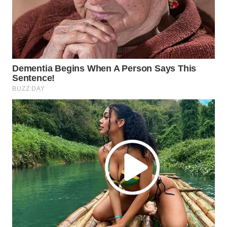
WAHANA
LISTRIK
WAHANA
TRAVEL
WAHANA
TV
WAHANANEWS
ID
WAHANANEWS
CO ID
WAHANANEWS
NET