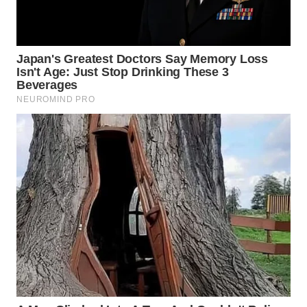
WN
SUMEDANG
WN
CIANJUR
WN
KEPULAUAN
SERIBU
WN
TANGERANG
WN
BINJAI
WN
CIREBON