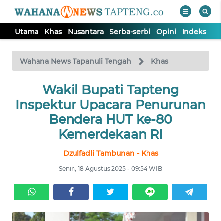
Utama
Khas
Nusantara
Serba-serbi
Opini
Indeks
WAHANA
Tutup
TV
Wahana News Tapanuli Tengah
Khas
Wakil Bupati Tapteng
UTAMA
Inspektur Upacara Penurunan
KHAS
Bendera HUT ke-80
Kemerdekaan RI
NUSANTARA
Dzulfadli Tambunan - Khas
Senin, 18 Agustus 2025 - 09:54 WIB
SERBA-
SERBI
OPINI