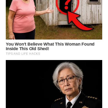
BEKASI
WN
BOGOR
WN
DEPOK
WN
TAPANULI
UTARA
WN
SAMOSIR
WN
PADANG
LAWAS