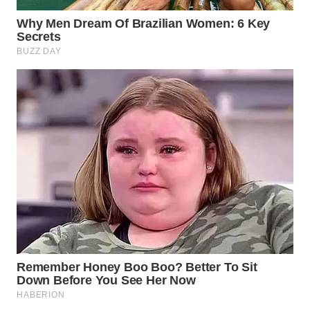
WAHANA
SPORT
WAHANA
UMKM
WAHANA
SELEB
WAHANA
PERSONA
WAHANA
OTOMOTIF
WAHANA
HEALTH