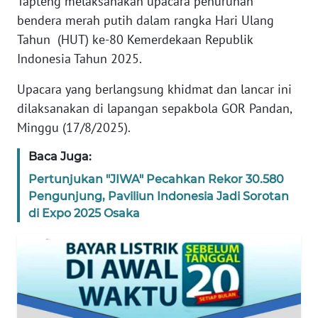
Tapteng melaksanakan upacara penurunan
REDAKSI
bendera merah putih dalam rangka Hari Ulang
Tahun (HUT) ke-80 Kemerdekaan Republik
KARIR
Indonesia Tahun 2025.
Upacara yang berlangsung khidmat dan lancar ini
DISCLAIMER
dilaksanakan di lapangan sepakbola GOR Pandan,
Wahana
Minggu (17/8/2025).
News
Regional
Baca Juga:
Pertunjukan "JIWA" Pecahkan Rekor 30.580
WN
Pengunjung, Paviliun Indonesia Jadi Sorotan
SUMUT
di Expo 2025 Osaka
WN
JAKARTA
WN
JABAR