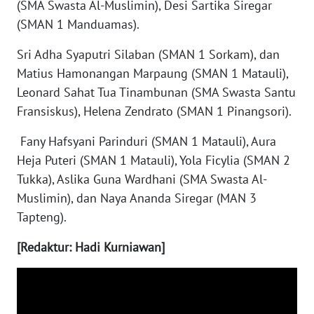
(SMA Swasta Al-Muslimin), Desi Sartika Siregar
(SMAN 1 Manduamas).
WN
KALTARA
Sri Adha Syaputri Silaban (SMAN 1 Sorkam), dan
Matius Hamonangan Marpaung (SMAN 1 Matauli),
WN
Leonard Sahat Tua Tinambunan (SMA Swasta Santu
KALSEL
Fransiskus), Helena Zendrato (SMAN 1 Pinangsori).
WN
Fany Hafsyani Parinduri (SMAN 1 Matauli), Aura
KALTIM
Heja Puteri (SMAN 1 Matauli), Yola Ficylia (SMAN 2
Tukka), Aslika Guna Wardhani (SMA Swasta Al-
WN
Muslimin), dan Naya Ananda Siregar (MAN 3
SULSEL
Tapteng).
WN
[Redaktur: Hadi Kurniawan]
GORONTALO
WN
SULUT