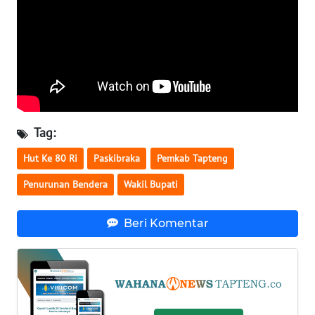
WN
MALUKU
WN
MALUT
Tag:
WN
DAIRI
Hut Ke 80 Ri
Paskibraka
Pemkab Tapteng
Penurunan Bendera
Wakil Bupati
WN
DANAU
TOBA
Beri Komentar
WN
NIAS
WN