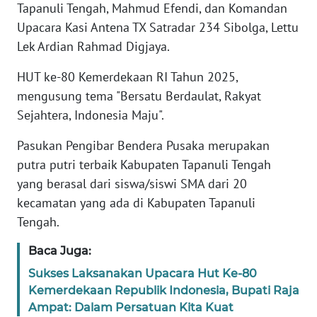
RIAU
Tapanuli Tengah, Mahmud Efendi, dan Komandan
Upacara Kasi Antena TX Satradar 234 Sibolga, Lettu
WN
Lek Ardian Rahmad Digjaya.
SERAMBI
HUT ke-80 Kemerdekaan RI Tahun 2025,
WN
mengusung tema "Bersatu Berdaulat, Rakyat
JAMBI
Sejahtera, Indonesia Maju".
Pasukan Pengibar Bendera Pusaka merupakan
WN
SULTRA
putra putri terbaik Kabupaten Tapanuli Tengah
yang berasal dari siswa/siswi SMA dari 20
WN
kecamatan yang ada di Kabupaten Tapanuli
NTB
Tengah.
WN
Baca Juga:
SULTENG
Sukses Laksanakan Upacara Hut Ke-80
Kemerdekaan Republik Indonesia, Bupati Raja
WN
Ampat: Dalam Persatuan Kita Kuat
SULBAR