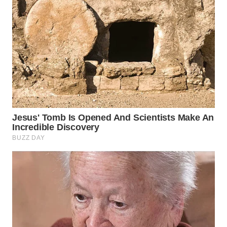
Wahana
Media
Group
WAHANA
NEWS
WAHANA
TANI
WAHANA
ADVOKAT
WAHANA
INFRASTRUKTUR
WAHANA
KONSUMEN