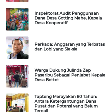
KARING
Inspektorat Audit Penggunaan
NEWS
Dana Desa Gotting Mahe, Kepala
Desa Kooperatif
JURNAL
MARITIM
Perkada: Anggaran yang Terbatas
HUMBANG
dan Lobi yang Sia-sia
NEWS
GARONGGANG
NEWS
Warga Dukung Julinda Zep
Pasaribu Sebagai Penjabat Kepala
Desa Bottot
FISUELRI
ID
Tapteng Merayakan 80 Tahun:
Antara Ketergantungan Dana
ENERGI
Pusat dan Potensi yang Belum
NEWS
Tergali