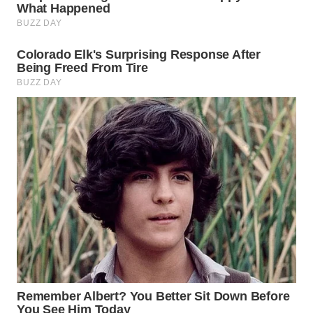
WN
PRIANGAN
TIMUR
WN
SEMARANG
WN
SOLO
WN
BOROBUDUR
WN
MADURA
WN