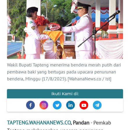
Informasi
INDEKS
BERITA
KONTAK
KAMI
Wakil Bupati Tapteng menerima bendera merah putih dari
INFO
IKLAN
pembawa baki yang bertugas pada upacara penurunan
bendera, Minggu (17/8/2025). [WahanaNews.co / ist]
TENTANG
KAMI
Ikuti Kami di:
PEDOMAN
MEDIA
SIBER
TAPTENG.WAHANANEWS.CO
, Pandan
- Pemkab