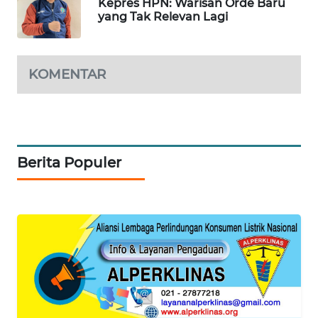
Kepres HPN: Warisan Orde Baru
yang Tak Relevan Lagi
WAHANA
SPORT
KOMENTAR
WAHANA
UMKM
WAHANA
SELEB
Berita Populer
WAHANA
PERSONA
WAHANA
OTOMOTIF
WAHANA
HEALTH