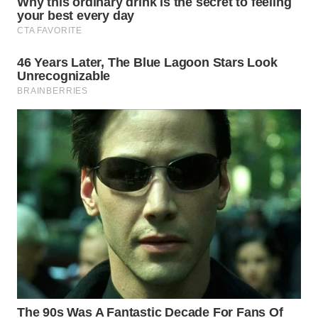
WN
MALUKU
WN
MALUT
WN
DAIRI
WN
DANAU
TOBA
WN
NIAS
WN