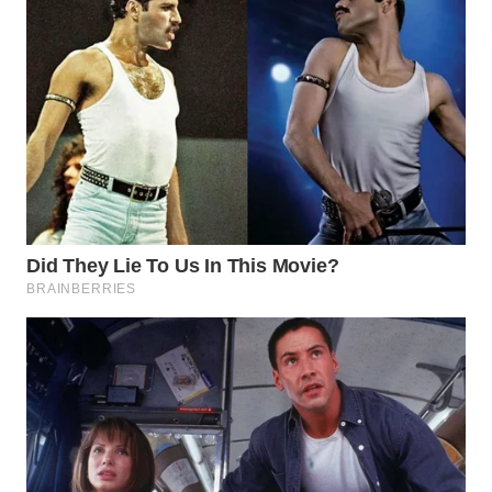
WN
TAPANULI
TENGAH
WN DELI
SERDANG
WN
TEBING
TINGGI
WN
PAKPAK
WN
KARAWANG
WN