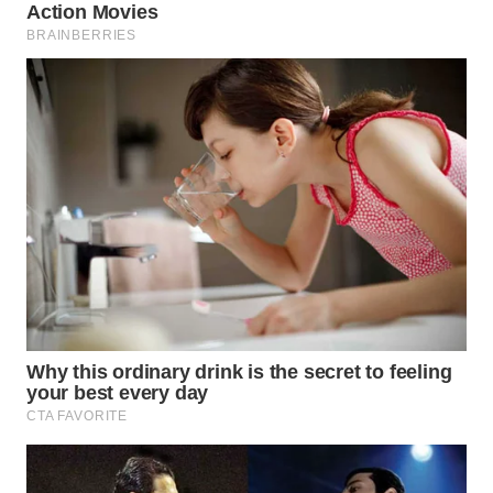
LANGKAT
WN
TAPANULI
SELATAN
WN
TANJUNG
LESUNG
WN
KARO
WN
SIMALUNGUN
WN
LABUHANBATU