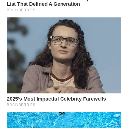
WN
INDRAMAYU
WN
KUNINGAN
WN
MAJALENGKA
WN
SUBANG
WN
SUKABUMI
WN
PURWAKARTA