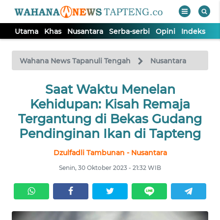
Utama
Khas
Nusantara
Serba-serbi
Opini
Indeks
WAHANA
Tutup
TV
Wahana News Tapanuli Tengah
Nusantara
Saat Waktu Menelan
UTAMA
Kehidupan: Kisah Remaja
KHAS
Tergantung di Bekas Gudang
Pendinginan Ikan di Tapteng
NUSANTARA
Dzulfadli Tambunan - Nusantara
Senin, 30 Oktober 2023 - 21:32 WIB
SERBA-
SERBI
OPINI