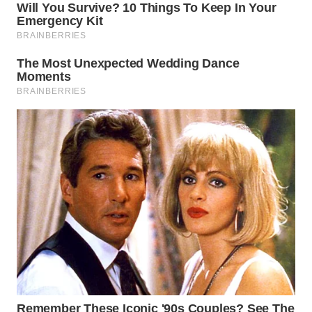
WN
SUMEDANG
WN
CIANJUR
WN
KEPULAUAN
SERIBU
WN
TANGERANG
WN
BINJAI
WN
CIREBON