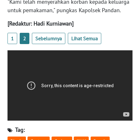
"Kami telah menyerahkan korban kepada keluarga
REDAKSI
untuk pemakaman," pungkas Kapolsek Pandan.
KARIR
[Redaktur: Hadi Kurniawan]
1
2
Sebelumnya
Lihat Semua
DISCLAIMER
Wahana
News
Regional
WN
SUMUT
WN
JAKARTA
Tag:
WN
JABAR