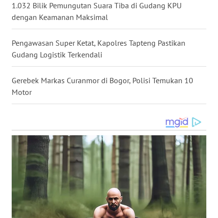
1.032 Bilik Pemungutan Suara Tiba di Gudang KPU
dengan Keamanan Maksimal
WN
BABEL
Pengawasan Super Ketat, Kapolres Tapteng Pastikan
Gudang Logistik Terkendali
WN
SUMBAR
Gerebek Markas Curanmor di Bogor, Polisi Temukan 10
Motor
WN
SUMSEL
WN
BENGKULU
WN
LAMPUNG
WN
JATENG