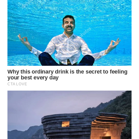
WN
PRIANGAN
TIMUR
WN
SEMARANG
WN
SOLO
WN
BOROBUDUR
WN
MADURA
WN