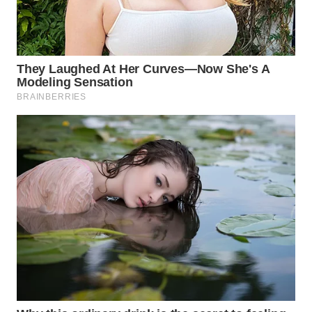
WN
KALTARA
WN
KALSEL
WN
KALTIM
WN
SULSEL
WN
GORONTALO
WN
SULUT