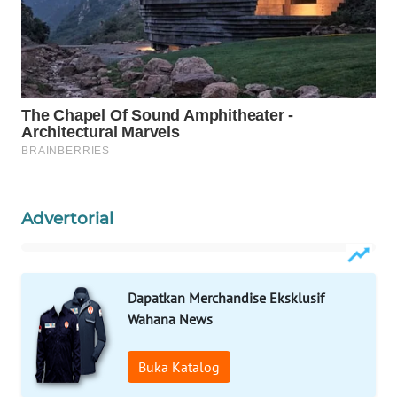
SURABAYA
WN
NATUNA
WN
BINTAN
WN
MANDALIKA
Advertorial
WN
LIKUPANG
Dapatkan Merchandise Eksklusif
WN
Wahana News
LABUANBAJO
Buka Katalog
WN
BORNEO