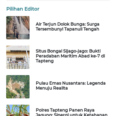
Pilihan Editor
Wahana
Media
Group
Air Terjun Dolok Bunga: Surga
Tersembunyi Tapanuli Tengah
WAHANA
NEWS
Situs Bongal Sijago-jago: Bukti
WAHANA
Peradaban Maritim Abad ke-7 di
TANI
Tapteng
WAHANA
ADVOKAT
Pulau Emas Nusantara: Legenda
Menuju Realita
WAHANA
INFRASTRUKTUR
Polres Tapteng Panen Raya
WAHANA
Jagung: Sinergi untuk Ketahanan
KONSUMEN