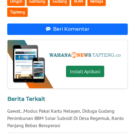
Dingin
Gantung
Gudang
IKAN
Remaja
WN
Tapteng
BANTEN
Beri Komentar
WN
NTT
WN
KEPRI
Install Aplikasi
WN
PAPUA
Berita Terkait
WN
PAPUA
Gawat...Modus Pakai Kartu Nelayan, Diduga Gudang
BARAT
Penimbunan BBM Solar Subsidi Di Desa Regemuk, Ranto
Panjang Bebas Beroperasi
WN