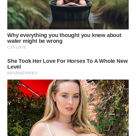
WN
NUSANTARA
WN
JOGJA
WN
JATIM
WN
BALI
WN
KALBAR
WN
KALTENG