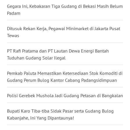
RIAU
Gegara Ini, Kebakaran Tiga Gudang di Bekasi Masih Belum
Padam
WN
SERAMBI
Ditusuk Rekan Kerja, Pegawai Minimarket di Jakarta Pusat
Tewas
WN
JAMBI
PT Rafi Pratama dan PT Lautan Dewa Energi Bantah
Tuduhan Gudang Solar Ilegal
WN
SULTRA
Pemkab Paluta Memastikan Ketersediaan Stok Komoditi di
Gudang Perum Bulog Kantor Cabang Padangsidimpuan
WN
NTB
Polisi Gerebek Mushola Jadi Gudang Petasan di Bangkalan
WN
SULTENG
Bupati Karo Tiba-tiba Sidak Pasar serta Gudang Bulog
Kabanjahe, Ini Yang Dipantaunya!
WN
SULBAR