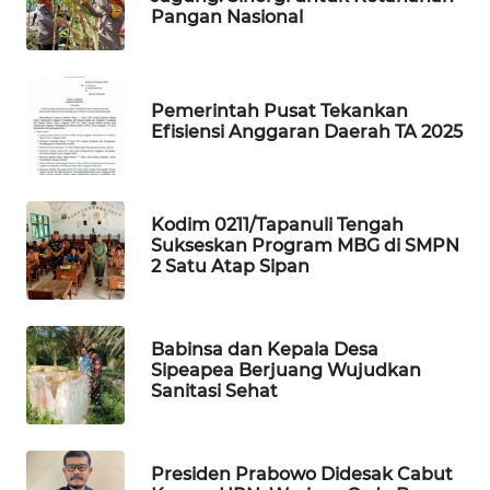
Pangan Nasional
WAHANA
LISTRIK
Pemerintah Pusat Tekankan
Efisiensi Anggaran Daerah TA 2025
WAHANA
TRAVEL
WAHANA
Kodim 0211/Tapanuli Tengah
TV
Sukseskan Program MBG di SMPN
2 Satu Atap Sipan
WAHANANEWS
ID
Babinsa dan Kepala Desa
Sipeapea Berjuang Wujudkan
WAHANANEWS
Sanitasi Sehat
CO ID
WAHANANEWS
Presiden Prabowo Didesak Cabut
NET