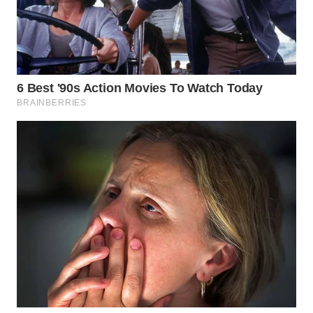
BEKASI
WN
BOGOR
WN
DEPOK
WN
TAPANULI
UTARA
WN
SAMOSIR
WN
PADANG
LAWAS