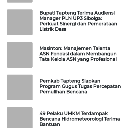
ID
Bupati Tapteng Terima Audiensi
MAWAKA
Manager PLN UP3 Sibolga:
ID
Perkuat Sinergi dan Pemerataan
Listrik Desa
MARTABAT
NET
Masinton: Manajemen Talenta
ASN Fondasi dalam Membangun
PLN
Tata Kelola ASN yang Profesional
WATCH
MKLI
Pemkab Tapteng Siapkan
Program Gugus Tugas Percepatan
Pemulihan Bencana
LPKKI
LKKI
49 Pelaku UMKM Terdampak
Bencana Hidrometeorologi Terima
Bantuan
KOPEKLIN