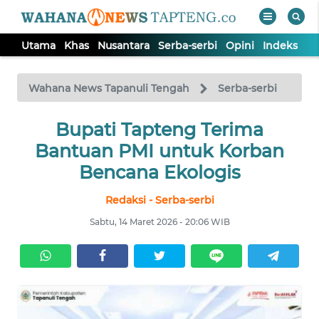
Utama
Khas
Nusantara
Serba-serbi
Opini
Indeks
WAHANA
Tutup
TV
Wahana News Tapanuli Tengah
Serba-serbi
Bupati Tapteng Terima
UTAMA
Bantuan PMI untuk Korban
KHAS
Bencana Ekologis
Redaksi - Serba-serbi
NUSANTARA
Sabtu, 14 Maret 2026 - 20:06 WIB
SERBA-
SERBI
OPINI