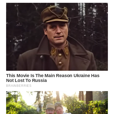
WN
SUMEDANG
WN
CIANJUR
WN
KEPULAUAN
SERIBU
WN
TANGERANG
WN
BINJAI
WN
CIREBON