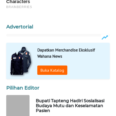
WAHANA
DESA
WISATA
Advertorial
LAPAK
WAHANA
Dapatkan Merchandise Eksklusif
Wahana
Wahana News
Network
Buka Katalog
KONSUMEN
LISTRIK
Pilihan Editor
MASYARAKAT
KELISTRIKAN
Bupati Tapteng Hadiri Sosialisasi
Budaya Mutu dan Keselamatan
Pasien
WALINKI