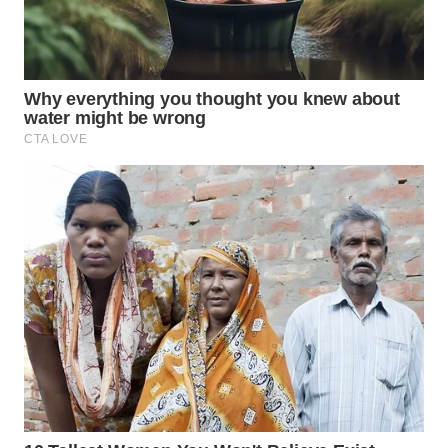
WN
PRIANGAN
TIMUR
WN
SEMARANG
WN
SOLO
WN
BOROBUDUR
WN
MADURA
WN