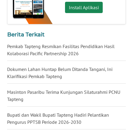
Install Aplikasi
WN
KALTARA
Berita Terkait
WN
KALSEL
Pemkab Tapteng Resmikan Fasilitas Pendidikan Hasil
Kolaborasi Pacific Partnership 2026
WN
KALTIM
Dokumen Lahan Huntap Belum Ditanda Tangani, Ini
Klarifikasi Pemkab Tapteng
WN
SULSEL
Masinton Pasaribu Terima Kunjungan Silaturahmi PCNU
Tapteng
WN
GORONTALO
Bupati dan Wakil Bupati Tapteng Hadiri Pelantikan
Pengurus PPTSB Periode 2026-2030
WN
SULUT