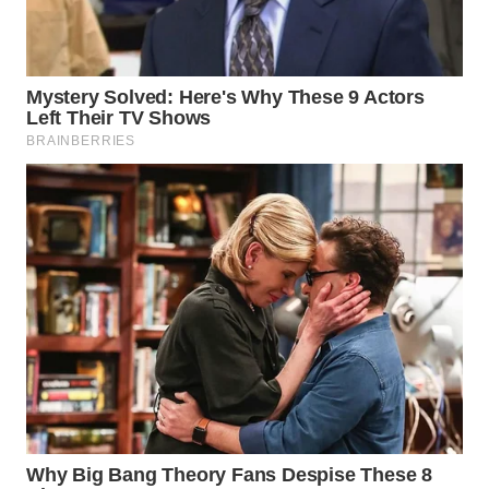
WAHANA
SPORT
WAHANA
UMKM
WAHANA
SELEB
WAHANA
PERSONA
WAHANA
OTOMOTIF
WAHANA
HEALTH