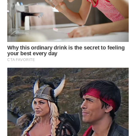
WN
TAPANULI
TENGAH
WN DELI
SERDANG
WN
TEBING
TINGGI
WN
PAKPAK
WN
KARAWANG
WN