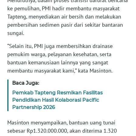
Menurutnya, dalam proses transisi darurat bencana
RIAU
ke pemulihan, PMI hadir membantu masyarakat
Tapteng, menyediakan air bersih dan melakukan
WN
SERAMBI
pembersihan sedimen pasir dari sekitar bantaran
sungai.
WN
“Selain itu, PMI juga membersihkan drainase
JAMBI
pemukim warga, pelayanan kesehatan, serta
bantuan kemanusiaan lainnya yang sangat
WN
SULTRA
membantu masyarakat kami,” kata Masinton.
Baca Juga:
WN
NTB
Pemkab Tapteng Resmikan Fasilitas
Pendidikan Hasil Kolaborasi Pacific
WN
Partnership 2026
SULTENG
Masinton menyampaikan, bantuan uang tunai
WN
sebesar Rp1.320.000.000, akan diterima 1.320
SULBAR