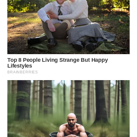
WN
INDRAMAYU
WN
KUNINGAN
WN
MAJALENGKA
WN
SUBANG
WN
SUKABUMI
WN
PURWAKARTA