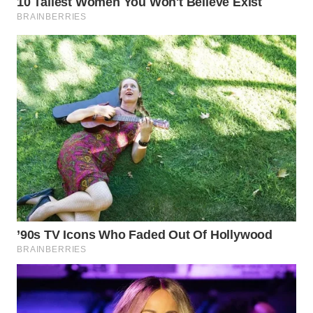
SURABAYA
WN
NATUNA
WN
BINTAN
WN
MANDALIKA
WN
LIKUPANG
WN
LABUANBAJO
WN
BORNEO