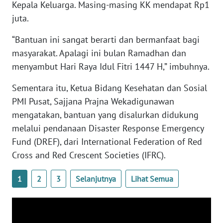
Kepala Keluarga. Masing-masing KK mendapat Rp1
juta.
WN
BABEL
“Bantuan ini sangat berarti dan bermanfaat bagi
masyarakat. Apalagi ini bulan Ramadhan dan
WN
menyambut Hari Raya Idul Fitri 1447 H,” imbuhnya.
SUMBAR
Sementara itu, Ketua Bidang Kesehatan dan Sosial
WN
PMI Pusat, Sajjana Prajna Wekadigunawan
SUMSEL
mengatakan, bantuan yang disalurkan didukung
melalui pendanaan Disaster Response Emergency
WN
Fund (DREF), dari International Federation of Red
BENGKULU
Cross and Red Crescent Societies (IFRC).
WN
1
2
3
Selanjutnya
Lihat Semua
LAMPUNG
WN
JATENG