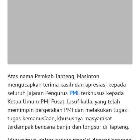
WN
BANTEN
WN
NTT
WN
KEPRI
Atas nama Pemkab Tapteng, Masinton
WN
mengucapkan terima kasih dan apresiasi kepada
PAPUA
seluruh jajaran Pengurus
PMI
, terkhusus kepada
Ketua Umum PMI Pusat, Jusuf kalla, yang telah
WN
memimpin pergerakan PMI dan melakukan tugas-
PAPUA
tugas kemanusiaan, khususnya masyarakat
BARAT
terdampak bencana banjir dan longsor di Tapteng.
WN