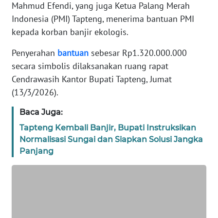
Mahmud Efendi, yang juga Ketua Palang Merah
REDAKSI
Indonesia (PMI) Tapteng, menerima bantuan PMI
kepada korban banjir ekologis.
KARIR
Penyerahan
bantuan
sebesar Rp1.320.000.000
DISCLAIMER
secara simbolis dilaksanakan ruang rapat
Cendrawasih Kantor Bupati Tapteng, Jumat
Wahana
(13/3/2026).
News
Regional
Baca Juga:
Tapteng Kembali Banjir, Bupati Instruksikan
WN
Normalisasi Sungai dan Siapkan Solusi Jangka
SUMUT
Panjang
WN
JAKARTA
WN
JABAR