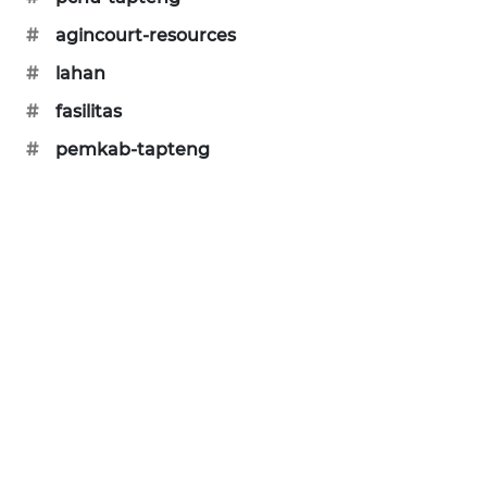
CILEUNGSI
#
agincourt-resources
NEWS
#
lahan
#
fasilitas
BERKAT
NEWS
#
pemkab-tapteng
BERAMPU
NEWS
ANUGERAH
NEWS
AKHLAK
ID
PERAPKI
NEWS