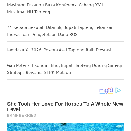
Masinton Pasaribu Buka Konferensi Cabang XVIII
Muslimat NU Tapteng
WN
MALUKU
71 Kepala Sekolah Dilantik, Bupati Tapteng Tekankan
WN
Inovasi dan Pengelolaan Dana BOS
MALUT
Jamdasu XI 2026, Peserta Asal Tapteng Raih Prestasi
WN
DAIRI
Gali Potensi Ekonomi Biru, Bupati Tapteng Dorong Sinergi
Strategis Bersama STPK Matauli
WN
DANAU
TOBA
WN
NIAS
WN