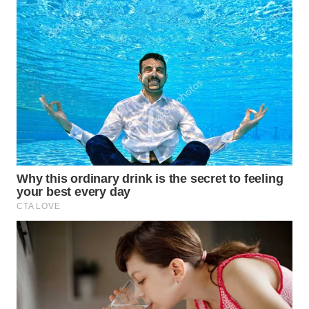
LANGKAT
WN
TAPANULI
SELATAN
WN
TANJUNG
LESUNG
WN
KARO
WN
SIMALUNGUN
WN
LABUHANBATU