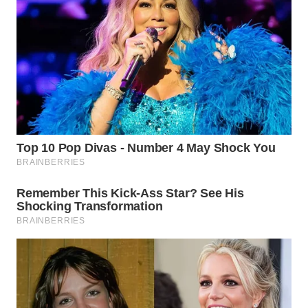
Wahana
Media
Group
WAHANA
NEWS
WAHANA
TANI
WAHANA
ADVOKAT
WAHANA
INFRASTRUKTUR
WAHANA
KONSUMEN