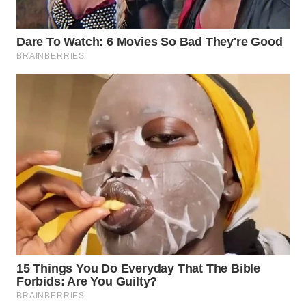
BEKASI
WN
BOGOR
WN
DEPOK
WN
TAPANULI
UTARA
WN
SAMOSIR
WN
PADANG
LAWAS