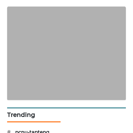
KARING
NEWS
JURNAL
MARITIM
HUMBANG
NEWS
GARONGGANG
NEWS
FISUELRI
ID
Trending
ENERGI
NEWS
#
pcnu-tapteng