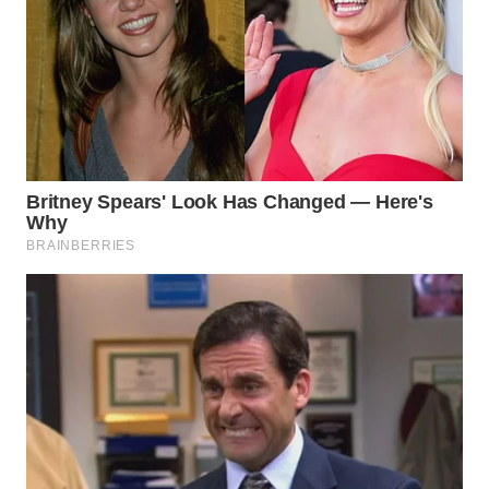
WAHANA
LISTRIK
WAHANA
TRAVEL
WAHANA
TV
WAHANANEWS
ID
WAHANANEWS
CO ID
WAHANANEWS
NET