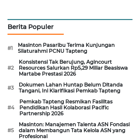
SIBARAGAS
NEWS
Berita Populer
METRO
Masinton Pasaribu Terima Kunjungan
SIANTAR
#1
Silaturahmi PCNU Tapteng
NEWS
Konsistensi Tak Berujung, Agincourt
#2
Resources Salurkan Rp5,29 Miliar Beasiswa
METRO
Martabe Prestasi 2026
MEDAN
NEWS
Dokumen Lahan Huntap Belum Ditanda
#3
Tangani, Ini Klarifikasi Pemkab Tapteng
METRO
Pemkab Tapteng Resmikan Fasilitas
JAKARTA
#4
Pendidikan Hasil Kolaborasi Pacific
NEWS
Partnership 2026
Masinton: Manajemen Talenta ASN Fondasi
KRT
#5
dalam Membangun Tata Kelola ASN yang
NEWS
Profesional