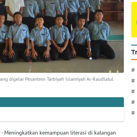
T
#
yang digelar Pesantren Tarbiyah Islamiyah Ar-Raudlatul
#
#
#
#
- Meningkatkan kemampuan literasi di kalangan