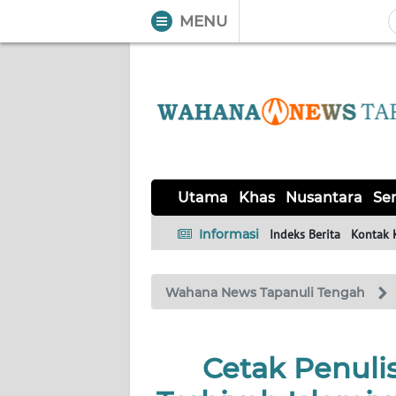
MENU
WAHANA
Tutup
TV
UTAMA
KHAS
Utama
Khas
Nusantara
Ser
NUSANTARA
Informasi
Indeks Berita
Kontak 
SERBA-
Wahana News Tapanuli Tengah
SERBI
OPINI
Cetak Penuli
Informasi