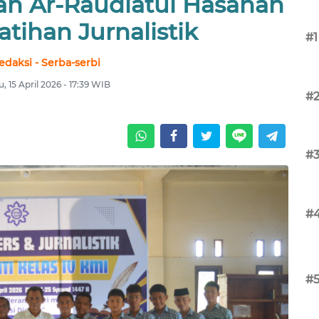
yah Ar-Raudlatul Hasanah
atihan Jurnalistik
#1
edaksi - Serba-serbi
, 15 April 2026 - 17:39 WIB
#
#
#
#