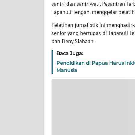
WN
santri dan santriwati, Pesantren Ta
BANTEN
Tapanuli Tengah, menggelar pelatiha
Pelatihan jurnalistik ini menghad
WN
NTT
senior yang bertugas di Tapanuli T
dan Deny Siahaan.
WN
KEPRI
Baca Juga:
Pendidikan di Papua Harus Inkl
WN
Manusia
PAPUA
WN
PAPUA
BARAT
WN
RIAU