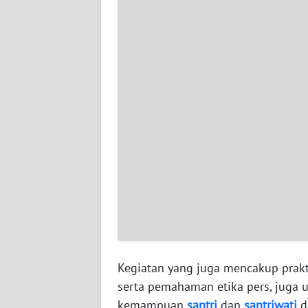
WN
SERAMBI
WN
JAMBI
WN
SULTRA
WN
NTB
WN
SULTENG
Kegiatan yang juga mencakup prakt
WN
serta pemahaman etika pers, juga 
SULBAR
kemampuan
santri
dan
santriwati
d