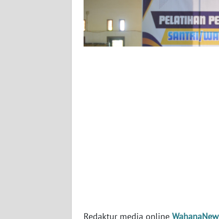
WN
NUSANTARA
WN
JOGJA
WN
JATIM
WN
BALI
WN
KALBAR
WN
KALTENG
Redaktur media online
WahanaNew