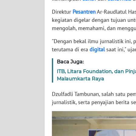
WN
Direktur
Pesantren
Ar-Raudlatul Ha
BABEL
kegiatan digelar dengan tujuan u
mengolah, memahami, dan mengguna
WN
SUMBAR
"Dengan bekal ilmu jurnalistik ini,
terutama di era
digital
saat ini," uj
WN
SUMSEL
Baca Juga:
ITB, Litara Foundation, dan Pinj
WN
Malaumkarta Raya
BENGKULU
Dzulfadli Tambunan, salah satu pe
WN
jurnalistik, serta penyajian berita 
LAMPUNG
WN
JATENG