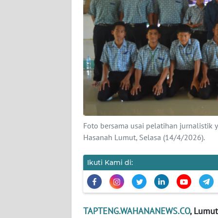
KARIR
DISCLAIMER
Wahana
News
Regional
WN
SUMUT
Foto bersama usai pelatihan jurnalistik 
Hasanah Lumut, Selasa (14/4/2026).
WN
JAKARTA
Ikuti Kami di:
WN
JABAR
TAPTENG.WAHANANEWS.CO
, Lumut