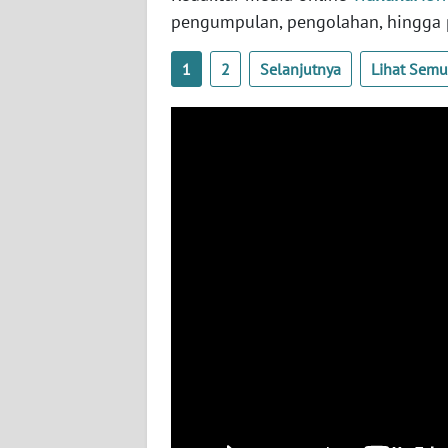
WN
pengumpulan, pengolahan, hingga p
KALTARA
1
2
Selanjutnya
Lihat Sem
WN
KALSEL
WN
KALTIM
WN
SULSEL
WN
GORONTALO
WN
SULUT