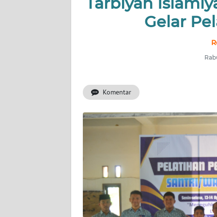
Tarbiyah Islami
Gelar Pel
INDEKS
BERITA
R
KONTAK
Rabu
KAMI
Komentar
INFO
IKLAN
TENTANG
KAMI
PEDOMAN
MEDIA
SIBER
REDAKSI