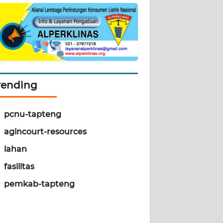
rending
pcnu-tapteng
agincourt-resources
lahan
fasilitas
pemkab-tapteng