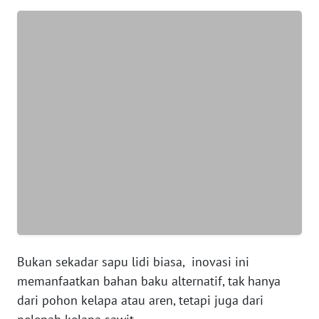
WN
BANTEN
WN
NTT
WN
KEPRI
WN
PAPUA
WN
PAPUA
Bukan sekadar sapu lidi biasa, inovasi ini
BARAT
memanfaatkan bahan baku alternatif, tak hanya
dari pohon kelapa atau aren, tetapi juga dari
WN