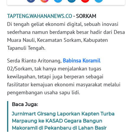
REDAKSI
TAPTENG.WAHANANEWS.CO
- SORKAM
KARIR
Di tengah geliat ekonomi digital, sebuah inovasi
sederhana namun berdampak besar hadir dari Desa
DISCLAIMER
Muara Nauli, Kecamatan Sorkam, Kabupaten
Tapanuli Tengah.
Wahana
News
Serda Rianto Aritonang,
Babinsa
Koramil
Regional
02/Sorkam, tak hanya menjalankan tugas
kewilayahan, tetapi juga berperan sebagai
WN
fasilitator kemajuan ekonomi masyarakat melalui
SUMUT
pengembangan usaha sapu lidi.
WN
Baca Juga:
JAKARTA
Jurnimart Girsang Laporkan Kapten Turba
Marpaung ke KASAD Gegara Bangun
WN
Makoramil di Pekanbaru di Lahan Basir
JABAR