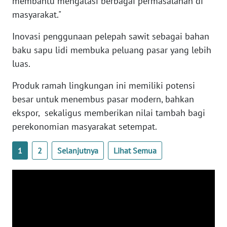
membantu mengatasi berbagai permasalahan di
masyarakat."
WN
Inovasi penggunaan pelepah sawit sebagai bahan
BABEL
baku sapu lidi membuka peluang pasar yang lebih
luas.
WN
SUMBAR
Produk ramah lingkungan ini memiliki potensi
besar untuk menembus pasar modern, bahkan
WN
ekspor, sekaligus memberikan nilai tambah bagi
SUMSEL
perekonomian masyarakat setempat.
WN
BENGKULU
1
2
Selanjutnya
Lihat Semua
WN
LAMPUNG
WN
JATENG