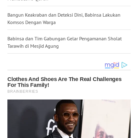
WN
Bangun Keakraban dan Deteksi Dini, Babinsa Lakukan
MALUKU
Komsos Dengan Warga
WN
Babinsa dan Tim Gabungan Gelar Pengamanan Sholat
MALUT
Tarawih di Mesjid Agung
WN
DAIRI
WN
DANAU
TOBA
WN
NIAS
WN