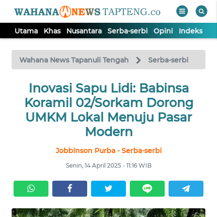
Utama
Khas
Nusantara
Serba-serbi
Opini
Indeks
WAHANA
Tutup
TV
Wahana News Tapanuli Tengah
Serba-serbi
Inovasi Sapu Lidi: Babinsa
UTAMA
Koramil 02/Sorkam Dorong
KHAS
UMKM Lokal Menuju Pasar
Modern
NUSANTARA
Jobbinson Purba - Serba-serbi
Senin, 14 April 2025 - 11:16 WIB
SERBA-
SERBI
OPINI