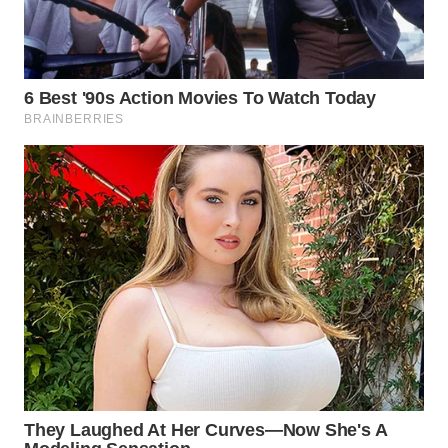
WN
INDRAMAYU
WN
KUNINGAN
WN
MAJALENGKA
WN
SUBANG
WN
SUKABUMI
WN
PURWAKARTA