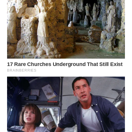
WN
SUMEDANG
WN
CIANJUR
WN
KEPULAUAN
SERIBU
WN
TANGERANG
WN
BINJAI
WN
CIREBON