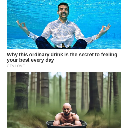
WAHANA
LISTRIK
WAHANA
TRAVEL
WAHANA
TV
WAHANANEWS
ID
WAHANANEWS
CO ID
WAHANANEWS
NET