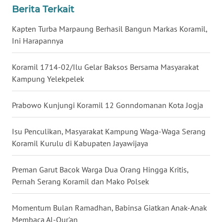
Berita Terkait
WN
Kapten Turba Marpaung Berhasil Bangun Markas Koramil,
KALTARA
Ini Harapannya
WN
Koramil 1714-02/Ilu Gelar Baksos Bersama Masyarakat
KALSEL
Kampung Yelekpelek
WN
Prabowo Kunjungi Koramil 12 Gonndomanan Kota Jogja
KALTIM
Isu Penculikan, Masyarakat Kampung Waga-Waga Serang
WN
SULSEL
Koramil Kurulu di Kabupaten Jayawijaya
WN
Preman Garut Bacok Warga Dua Orang Hingga Kritis,
GORONTALO
Pernah Serang Koramil dan Mako Polsek
WN
Momentum Bulan Ramadhan, Babinsa Giatkan Anak-Anak
SULUT
Membaca Al-Qur'an