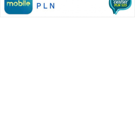
WAHANA MEDIA GROUP
|
|
|
WAHANA NEWS co
WAHANA TANI
WAHANA ADVOKAT
|
|
WAHANA INFRASTRUKTUR
WAHANA KONSUMEN
|
|
|
WAHANA LISTRIK
WAHANA TRAVEL
WAHANA TV
|
|
|
WAHANANEWS id
WAHANANEWS CO ID
WAHANANEWS NET
|
|
|
WAHANA SPORT ID
Wahana UMKM
Wahana Seleb
|
|
|
Wahana Persona
Wahana Otomotif
Wahana Health