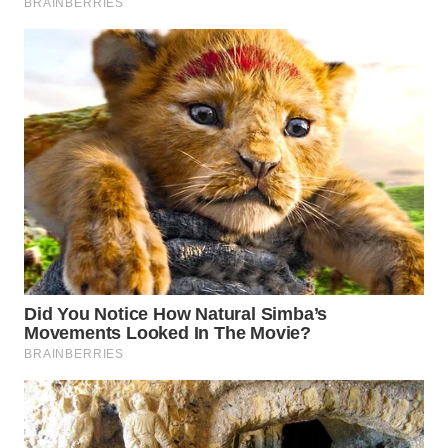
BEKASI
WN
BOGOR
WN
DEPOK
WN
TAPANULI
UTARA
WN
SAMOSIR
WN
PADANG
LAWAS