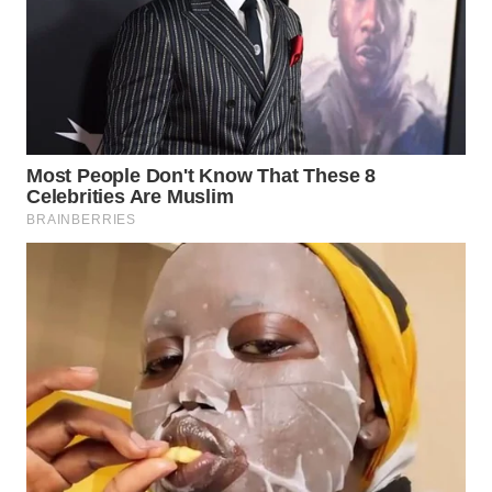
LANGKAT
WN
TAPANULI
SELATAN
WN
TANJUNG
LESUNG
WN
KARO
WN
SIMALUNGUN
WN
LABUHANBATU