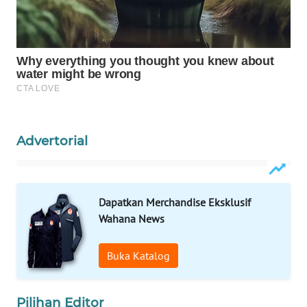
WAHANA
SPORT
WAHANA
UMKM
WAHANA
Advertorial
SELEB
WAHANA
PERSONA
Dapatkan Merchandise Eksklusif
Wahana News
WAHANA
OTOMOTIF
Buka Katalog
WAHANA
HEALTH
Pilihan Editor