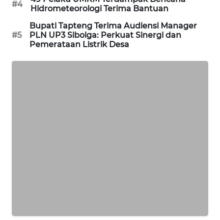
#4
Hidrometeorologi Terima Bantuan
SIBARAGAS
Bupati Tapteng Terima Audiensi Manager
NEWS
#5
PLN UP3 Sibolga: Perkuat Sinergi dan
Pemerataan Listrik Desa
METRO
SIANTAR
NEWS
METRO
MEDAN
NEWS
METRO
JAKARTA
NEWS
KRT
NEWS