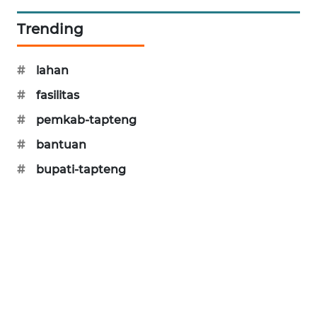
KARING
Trending
NEWS
#
lahan
JURNAL
MARITIM
#
fasilitas
#
pemkab-tapteng
HUMBANG
#
bantuan
NEWS
#
bupati-tapteng
GARONGGANG
NEWS
FISUELRI
ID
ENERGI
NEWS