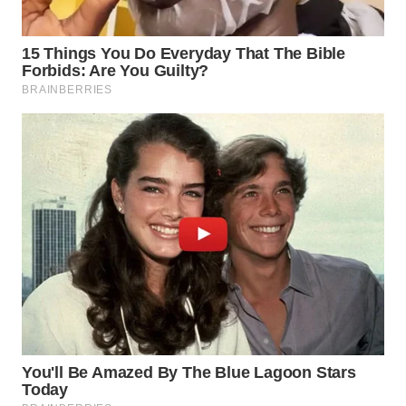
WN
TAPANULI
TENGAH
WN DELI
SERDANG
WN
TEBING
TINGGI
WN
PAKPAK
WN
KARAWANG
WN