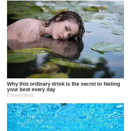
Wahana
Media
Group
WAHANA
NEWS
WAHANA
TANI
WAHANA
ADVOKAT
WAHANA
INFRASTRUKTUR
WAHANA
KONSUMEN