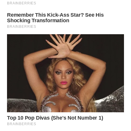
SURABAYA
WN
NATUNA
WN
BINTAN
WN
MANDALIKA
WN
LIKUPANG
WN
LABUANBAJO
WN
BORNEO