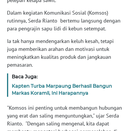
pelepah kelapa sawit.
RIAU
Dalam kegiatan Komunikasi Sosial (Komsos)
WN
rutinnya, Serda Rianto bertemu langsung dengan
SERAMBI
para pengrajin sapu lidi di kebun setempat.
WN
Ia tak hanya mendengarkan keluh kesah, tetapi
JAMBI
juga memberikan arahan dan motivasi untuk
meningkatkan kualitas produk dan jangkauan
WN
pemasaran.
SULTRA
Baca Juga:
WN
Kapten Turba Marpaung Berhasil Bangun
NTB
Markas Koramil, Ini Harapannya
WN
"Komsos ini penting untuk membangun hubungan
SULTENG
yang erat dan saling menguntungkan," ujar Serda
Rianto. "Dengan saling mengenal, kita dapat
WN
SULBAR