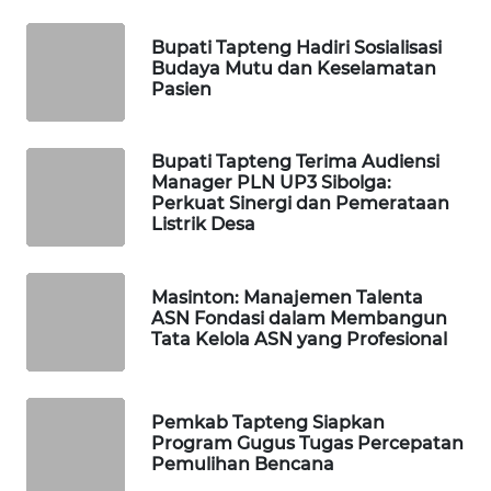
Bupati Tapteng Hadiri Sosialisasi
WAHANA
Budaya Mutu dan Keselamatan
DESA
Pasien
WISATA
LAPAK
Bupati Tapteng Terima Audiensi
WAHANA
Manager PLN UP3 Sibolga:
Perkuat Sinergi dan Pemerataan
Listrik Desa
Wahana
Network
Masinton: Manajemen Talenta
KONSUMEN
ASN Fondasi dalam Membangun
LISTRIK
Tata Kelola ASN yang Profesional
MASYARAKAT
KELISTRIKAN
Pemkab Tapteng Siapkan
Program Gugus Tugas Percepatan
Pemulihan Bencana
WALINKI