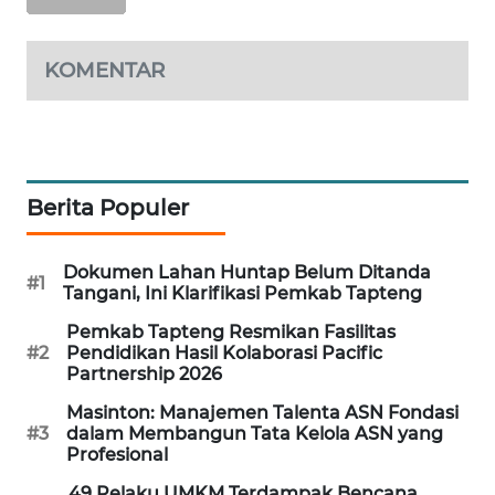
PORTAL
KOMENTAR
KONSUMEN
FORWAMKI
ALPERKLINAS
Berita Populer
FORJASIDA
Dokumen Lahan Huntap Belum Ditanda
#1
Tangani, Ini Klarifikasi Pemkab Tapteng
TAMBANG
NEWS
Pemkab Tapteng Resmikan Fasilitas
#2
Pendidikan Hasil Kolaborasi Pacific
Partnership 2026
SITUNGIR
NEWS
Masinton: Manajemen Talenta ASN Fondasi
#3
dalam Membangun Tata Kelola ASN yang
Profesional
SIDIKALANG
NEWS
49 Pelaku UMKM Terdampak Bencana