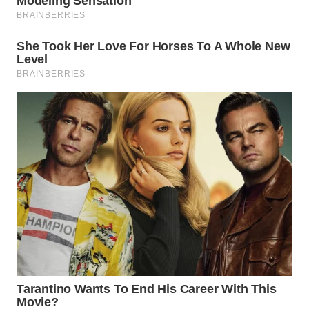
WN
PRIANGAN
TIMUR
WN
SEMARANG
WN
SOLO
WN
BOROBUDUR
WN
MADURA
WN