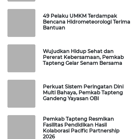
ID
49 Pelaku UMKM Terdampak
MAWAKA
Bencana Hidrometeorologi Terima
ID
Bantuan
MARTABAT
NET
Wujudkan Hidup Sehat dan
Pererat Kebersamaan, Pemkab
Tapteng Gelar Senam Bersama
PLN
WATCH
Perkuat Sistem Peringatan Dini
MKLI
Multi Bahaya, Pemkab Tapteng
Gandeng Yayasan OBI
LPKKI
Pemkab Tapteng Resmikan
LKKI
Fasilitas Pendidikan Hasil
Kolaborasi Pacific Partnership
KOPEKLIN
2026