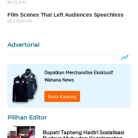
WAHANA
SPORT
WAHANA
Advertorial
UMKM
WAHANA
SELEB
Dapatkan Merchandise Eksklusif
Wahana News
WAHANA
PERSONA
Buka Katalog
WAHANA
OTOMOTIF
Pilihan Editor
WAHANA
Bupati Tapteng Hadiri Sosialisasi
HEALTH