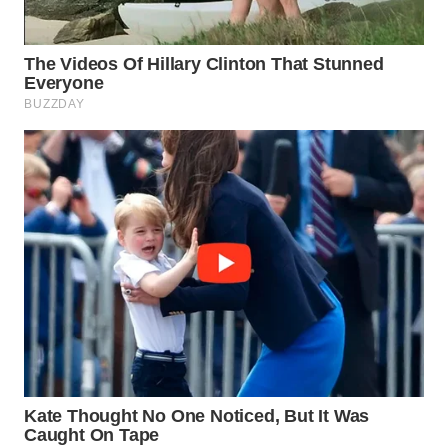
WAHANA
LISTRIK
WAHANA
TRAVEL
WAHANA
TV
WAHANANEWS
ID
WAHANANEWS
CO ID
WAHANANEWS
NET