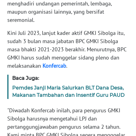
menghadiri undangan pemerintah, lembaga,
maupun organisasi lainnya, yang bersifat
WN
seremonial.
BABEL
Kini Juli 2023, lanjut kader aktif GMKI Sibolga itu,
WN
sudah 3 bulan masa jabatan BPC GMKI Sibolga
SUMBAR
masa bhakti 2021-2023 berakhir. Menurutnya, BPC
GMKI harus sudah menggelar sidang pleno dan
WN
melaksanakan
Konfercab
.
SUMSEL
Baca Juga:
WN
Pemdes Janji Maria Salurkan BLT Dana Desa,
BENGKULU
Makanan Tambahan dan Insentif Guru PAUD
WN
"Diwadah Konfercab inilah, para pengurus GMKI
LAMPUNG
Sibolga harusnya mengetahui LPJ dan
pertanggungjawaban pengurus selama 2 tahun.
WN
Kami minta BPC GMKI Sibolga segera mengggelar
JATENG