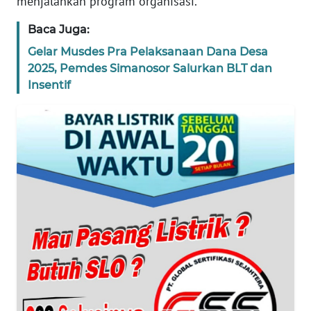
menjalankan program organisasi.
WN
Baca Juga:
BANTEN
Gelar Musdes Pra Pelaksanaan Dana Desa
2025, Pemdes Simanosor Salurkan BLT dan
WN
Insentif
NTT
WN
KEPRI
WN
PAPUA
WN
PAPUA
BARAT
WN