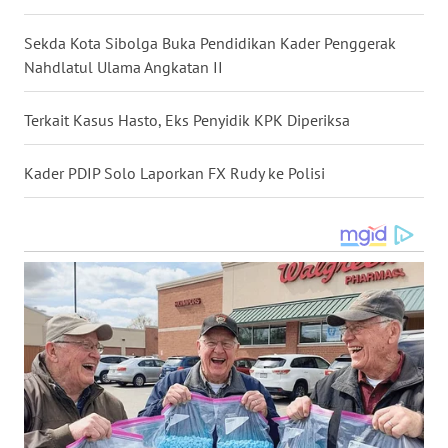
LANGKAT
Sekda Kota Sibolga Buka Pendidikan Kader Penggerak
WN
Nahdlatul Ulama Angkatan II
TAPANULI
SELATAN
Terkait Kasus Hasto, Eks Penyidik KPK Diperiksa
WN
Kader PDIP Solo Laporkan FX Rudy ke Polisi
TANJUNG
LESUNG
WN
KARO
WN
SIMALUNGUN
WN
LABUHANBATU