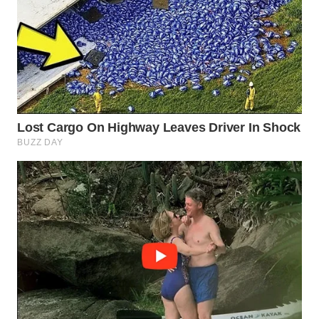
Wahana
Media
Group
WAHANA
NEWS
WAHANA
TANI
WAHANA
ADVOKAT
WAHANA
INFRASTRUKTUR
WAHANA
KONSUMEN