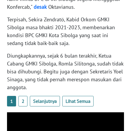
Konfercab,"
desak
Oktavianus.
WN
Terpisah, Sekira Zendratö, Kabid Orkom GMKI
NUSANTARA
Sibolga masa bhakti 2021-2023, membenarkan
kondisi BPC GMKI Kota Sibolga yang saat ini
WN
JOGJA
sedang tidak baik-baik saja.
Diungkapkannya, sejak 6 bulan terakhir, Ketua
WN
Cabang GMKI Sibolga, Romla Silitonga, sudah tidak
JATIM
bisa dihubungi. Begitu juga dengan Sekretaris Yoel
Sinaga, yang tidak pernah merespon masukan dari
WN
BALI
anggota.
WN
1
2
Selanjutnya
Lihat Semua
KALBAR
WN
KALTENG