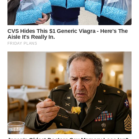
WN
TAPANULI
TENGAH
WN DELI
SERDANG
WN
TEBING
TINGGI
WN
PAKPAK
WN
KARAWANG
WN