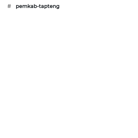
#
pemkab-tapteng
KARING
NEWS
JURNAL
MARITIM
HUMBANG
NEWS
GARONGGANG
NEWS
FISUELRI
ID
ENERGI
NEWS