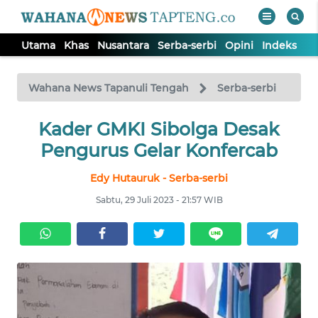
Utama
Khas
Nusantara
Serba-serbi
Opini
Indeks
WAHANA
Tutup
TV
Wahana News Tapanuli Tengah
Serba-serbi
Kader GMKI Sibolga Desak
UTAMA
Pengurus Gelar Konfercab
KHAS
Edy Hutauruk - Serba-serbi
Sabtu, 29 Juli 2023 - 21:57 WIB
NUSANTARA
SERBA-
SERBI
OPINI