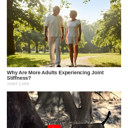
WN
SUMEDANG
WN
CIANJUR
WN
KEPULAUAN
SERIBU
WN
TANGERANG
WN
BINJAI
WN
CIREBON