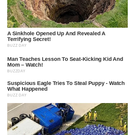
SURABAYA
WN
NATUNA
WN
BINTAN
WN
MANDALIKA
WN
LIKUPANG
WN
LABUANBAJO
WN
BORNEO