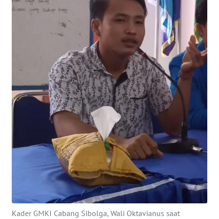
Informasi
INDEKS
BERITA
KONTAK
KAMI
INFO
IKLAN
TENTANG
KAMI
PEDOMAN
MEDIA
SIBER
Kader GMKI Cabang Sibolga, Wali Oktavianus saat