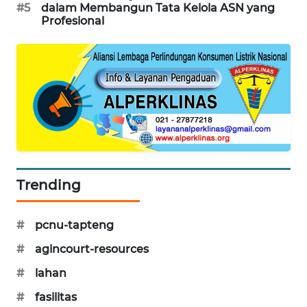
#5
dalam Membangun Tata Kelola ASN yang
Profesional
SIBARAGAS
NEWS
METRO
SIANTAR
NEWS
METRO
MEDAN
NEWS
Trending
METRO
#
pcnu-tapteng
JAKARTA
NEWS
#
agincourt-resources
#
lahan
KRT
NEWS
#
fasilitas