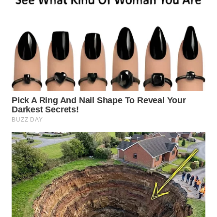
WN
PRIANGAN
TIMUR
WN
SEMARANG
WN
SOLO
WN
BOROBUDUR
WN
MADURA
WN