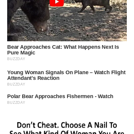
WN
INDRAMAYU
WN
KUNINGAN
WN
MAJALENGKA
WN
SUBANG
WN
SUKABUMI
WN
PURWAKARTA