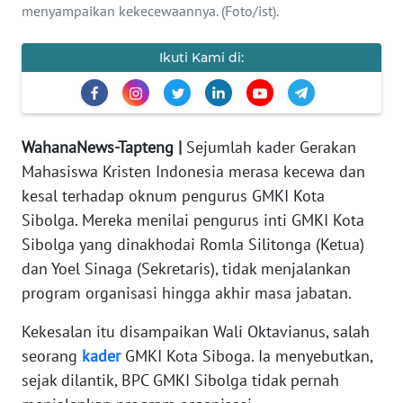
menyampaikan kekecewaannya. (Foto/ist).
REDAKSI
Ikuti Kami di:
KARIR
DISCLAIMER
WahanaNews-Tapteng |
Sejumlah kader Gerakan
Wahana
Mahasiswa Kristen Indonesia merasa kecewa dan
News
Regional
kesal terhadap oknum pengurus GMKI Kota
Sibolga. Mereka menilai pengurus inti GMKI Kota
WN
Sibolga yang dinakhodai Romla Silitonga (Ketua)
SUMUT
dan Yoel Sinaga (Sekretaris), tidak menjalankan
program organisasi hingga akhir masa jabatan.
WN
JAKARTA
Kekesalan itu disampaikan Wali Oktavianus, salah
seorang
kader
GMKI Kota Siboga. Ia menyebutkan,
WN
sejak dilantik, BPC GMKI Sibolga tidak pernah
JABAR