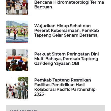
ID
Bencana Hidrometeorologi Terima
Bantuan
MAWAKA
ID
Wujudkan Hidup Sehat dan
Pererat Kebersamaan, Pemkab
MARTABAT
Tapteng Gelar Senam Bersama
NET
PLN
Perkuat Sistem Peringatan Dini
WATCH
Multi Bahaya, Pemkab Tapteng
Gandeng Yayasan OBI
MKLI
Pemkab Tapteng Resmikan
LPKKI
Fasilitas Pendidikan Hasil
Kolaborasi Pacific Partnership
2026
LKKI
KOPEKLIN