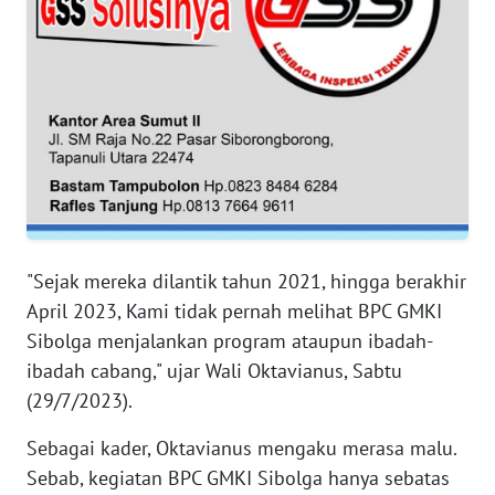
RIAU
WN
SERAMBI
WN
JAMBI
WN
SULTRA
"Sejak mereka dilantik tahun 2021, hingga berakhir
WN
April 2023, Kami tidak pernah melihat BPC GMKI
NTB
Sibolga menjalankan program ataupun ibadah-
ibadah cabang," ujar Wali Oktavianus, Sabtu
WN
(29/7/2023).
SULTENG
Sebagai kader, Oktavianus mengaku merasa malu.
WN
Sebab, kegiatan BPC GMKI Sibolga hanya sebatas
SULBAR