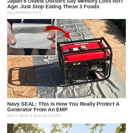
BEKASI
WN
BOGOR
WN
DEPOK
WN
TAPANULI
UTARA
WN
SAMOSIR
WN
PADANG
LAWAS