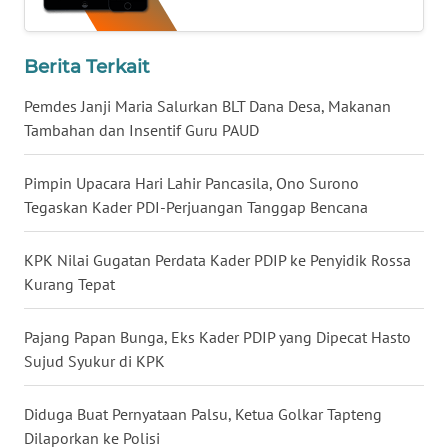
WN
MALUKU
Berita Terkait
Pemdes Janji Maria Salurkan BLT Dana Desa, Makanan
WN
Tambahan dan Insentif Guru PAUD
MALUT
Pimpin Upacara Hari Lahir Pancasila, Ono Surono
WN
Tegaskan Kader PDI-Perjuangan Tanggap Bencana
DAIRI
KPK Nilai Gugatan Perdata Kader PDIP ke Penyidik Rossa
WN
DANAU
Kurang Tepat
TOBA
Pajang Papan Bunga, Eks Kader PDIP yang Dipecat Hasto
WN
Sujud Syukur di KPK
NIAS
Diduga Buat Pernyataan Palsu, Ketua Golkar Tapteng
WN
Dilaporkan ke Polisi