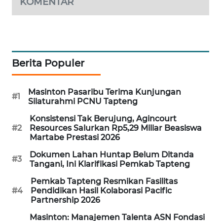
KOMENTAR
PORTAL
KONSUMEN
FORWAMKI
Berita Populer
ALPERKLINAS
Masinton Pasaribu Terima Kunjungan
#1
Silaturahmi PCNU Tapteng
FORJASIDA
Konsistensi Tak Berujung, Agincourt
#2
Resources Salurkan Rp5,29 Miliar Beasiswa
TAMBANG
Martabe Prestasi 2026
NEWS
Dokumen Lahan Huntap Belum Ditanda
#3
Tangani, Ini Klarifikasi Pemkab Tapteng
SITUNGIR
Pemkab Tapteng Resmikan Fasilitas
NEWS
#4
Pendidikan Hasil Kolaborasi Pacific
Partnership 2026
SIDIKALANG
Masinton: Manajemen Talenta ASN Fondasi
NEWS