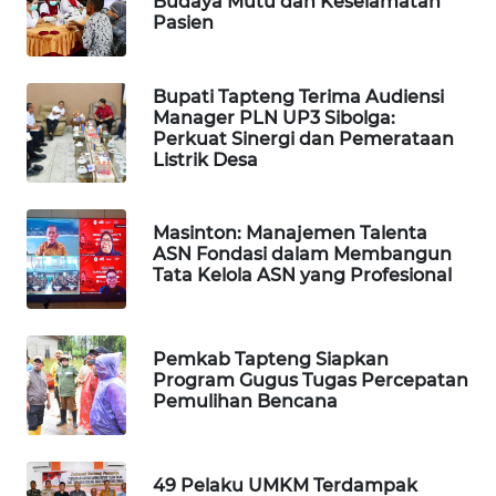
Budaya Mutu dan Keselamatan
Pasien
WAHANA
DESA
WISATA
Bupati Tapteng Terima Audiensi
Manager PLN UP3 Sibolga:
Perkuat Sinergi dan Pemerataan
LAPAK
Listrik Desa
WAHANA
Masinton: Manajemen Talenta
Wahana
ASN Fondasi dalam Membangun
Network
Tata Kelola ASN yang Profesional
KONSUMEN
LISTRIK
Pemkab Tapteng Siapkan
Program Gugus Tugas Percepatan
MASYARAKAT
Pemulihan Bencana
KELISTRIKAN
WALINKI
49 Pelaku UMKM Terdampak