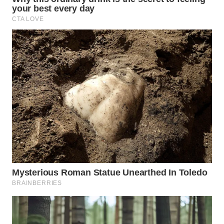
WN
INDRAMAYU
WN
KUNINGAN
WN
MAJALENGKA
WN
SUBANG
WN
SUKABUMI
WN
PURWAKARTA