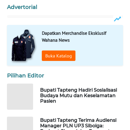
Advertorial
WAHANA
DESA
WISATA
Dapatkan Merchandise Eksklusif
Wahana News
LAPAK
WAHANA
Buka Katalog
Wahana
Network
Pilihan Editor
KONSUMEN
LISTRIK
Bupati Tapteng Hadiri Sosialisasi
Budaya Mutu dan Keselamatan
Pasien
MASYARAKAT
KELISTRIKAN
Bupati Tapteng Terima Audiensi
WALINKI
Manager PLN UP3 Sibolga: