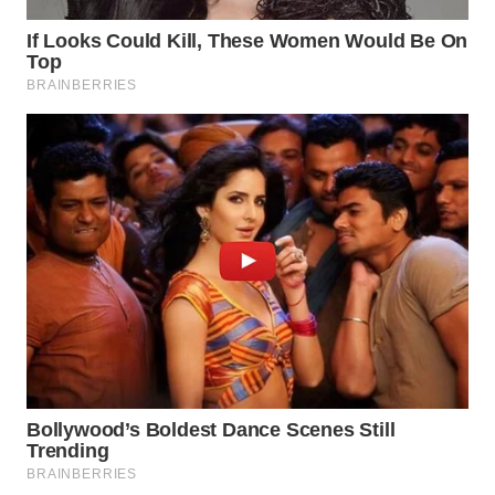
LANGKAT
WN
TAPANULI
SELATAN
WN
TANJUNG
LESUNG
WN
KARO
WN
SIMALUNGUN
WN
LABUHANBATU