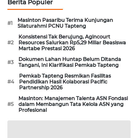
Berita Populer
SIBARAGAS
Masinton Pasaribu Terima Kunjungan
NEWS
#1
Silaturahmi PCNU Tapteng
Konsistensi Tak Berujung, Agincourt
METRO
#2
Resources Salurkan Rp5,29 Miliar Beasiswa
SIANTAR
Martabe Prestasi 2026
NEWS
Dokumen Lahan Huntap Belum Ditanda
#3
Tangani, Ini Klarifikasi Pemkab Tapteng
METRO
MEDAN
Pemkab Tapteng Resmikan Fasilitas
NEWS
#4
Pendidikan Hasil Kolaborasi Pacific
Partnership 2026
METRO
Masinton: Manajemen Talenta ASN Fondasi
JAKARTA
#5
dalam Membangun Tata Kelola ASN yang
NEWS
Profesional
KRT
NEWS