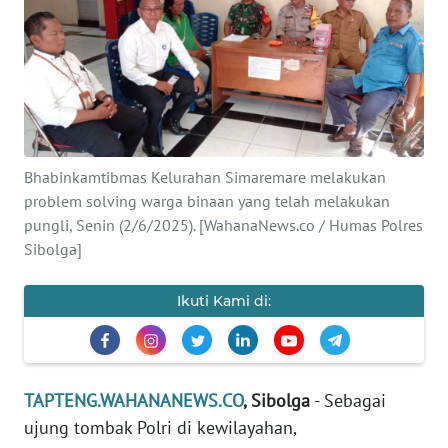
Informasi
INDEKS
BERITA
KONTAK
KAMI
Bhabinkamtibmas Kelurahan Simaremare melakukan
problem solving warga binaan yang telah melakukan
INFO
pungli, Senin (2/6/2025). [WahanaNews.co / Humas Polres
IKLAN
Sibolga]
TENTANG
Ikuti Kami di:
KAMI
PEDOMAN
MEDIA
TAPTENG.WAHANANEWS.CO
, Sibolga
- Sebagai
SIBER
ujung tombak Polri di kewilayahan,