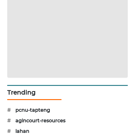
KARING
NEWS
JURNAL
MARITIM
HUMBANG
NEWS
GARONGGANG
NEWS
Trending
FISUELRI
ID
#
pcnu-tapteng
#
agincourt-resources
ENERGI
NEWS
#
lahan