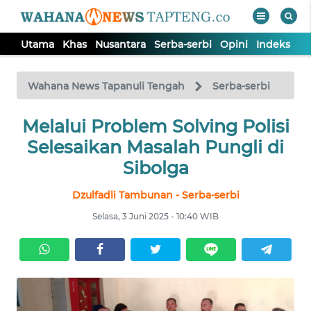
Utama
Khas
Nusantara
Serba-serbi
Opini
Indeks
WAHANA
Tutup
TV
Wahana News Tapanuli Tengah
Serba-serbi
Melalui Problem Solving Polisi
UTAMA
Selesaikan Masalah Pungli di
KHAS
Sibolga
Dzulfadli Tambunan - Serba-serbi
NUSANTARA
Selasa, 3 Juni 2025 - 10:40 WIB
SERBA-
SERBI
OPINI