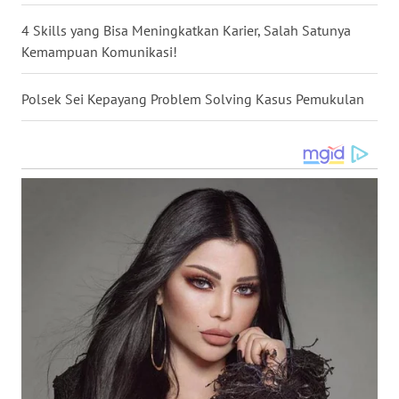
4 Skills yang Bisa Meningkatkan Karier, Salah Satunya
WN
Kemampuan Komunikasi!
MALUKU
Polsek Sei Kepayang Problem Solving Kasus Pemukulan
WN
MALUT
WN
DAIRI
WN
DANAU
TOBA
WN
NIAS
WN