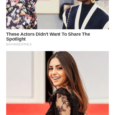
SURABAYA
WN
NATUNA
WN
BINTAN
WN
MANDALIKA
WN
LIKUPANG
WN
LABUANBAJO
WN
BORNEO