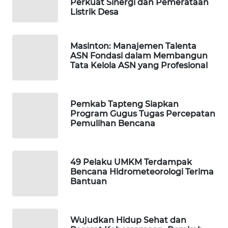
ID
Perkuat Sinergi dan Pemerataan
Listrik Desa
MAWAKA
ID
Masinton: Manajemen Talenta
ASN Fondasi dalam Membangun
Tata Kelola ASN yang Profesional
MARTABAT
NET
Pemkab Tapteng Siapkan
PLN
Program Gugus Tugas Percepatan
WATCH
Pemulihan Bencana
MKLI
49 Pelaku UMKM Terdampak
LPKKI
Bencana Hidrometeorologi Terima
Bantuan
LKKI
Wujudkan Hidup Sehat dan
KOPEKLIN