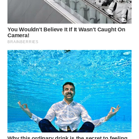
WN
SUMEDANG
WN
CIANJUR
WN
KEPULAUAN
SERIBU
WN
TANGERANG
WN
BINJAI
WN
CIREBON