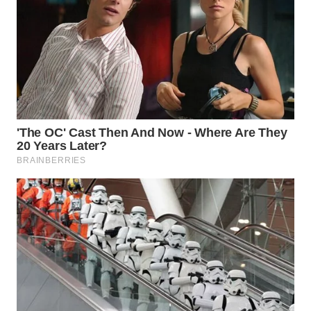
BEKASI
WN
BOGOR
WN
DEPOK
WN
TAPANULI
UTARA
WN
SAMOSIR
WN
PADANG
LAWAS