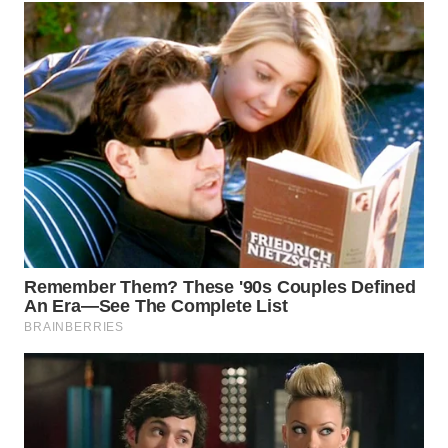
WN
TAPANULI
TENGAH
WN DELI
SERDANG
WN
TEBING
TINGGI
WN
PAKPAK
WN
KARAWANG
WN