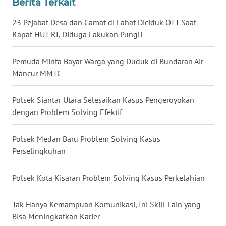
Berita Terkait
23 Pejabat Desa dan Camat di Lahat Diciduk OTT Saat
WN
KALTARA
Rapat HUT RI, Diduga Lakukan Pungli
WN
Pemuda Minta Bayar Warga yang Duduk di Bundaran Air
KALSEL
Mancur MMTC
WN
Polsek Siantar Utara Selesaikan Kasus Pengeroyokan
KALTIM
dengan Problem Solving Efektif
WN
Polsek Medan Baru Problem Solving Kasus
SULSEL
Perselingkuhan
WN
Polsek Kota Kisaran Problem Solving Kasus Perkelahian
GORONTALO
Tak Hanya Kemampuan Komunikasi, Ini Skill Lain yang
WN
Bisa Meningkatkan Karier
SULUT