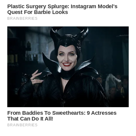
WAHANA
LISTRIK
WAHANA
TRAVEL
WAHANA
TV
WAHANANEWS
ID
WAHANANEWS
CO ID
WAHANANEWS
NET