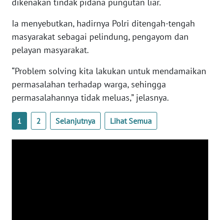
dikenakan tindak pidana pungutan liar.
Ia menyebutkan, hadirnya Polri ditengah-tengah
WN
masyarakat sebagai pelindung, pengayom dan
BABEL
pelayan masyarakat.
WN
“Problem solving kita lakukan untuk mendamaikan
SUMBAR
permasalahan terhadap warga, sehingga
permasalahannya tidak meluas,” jelasnya.
WN
SUMSEL
1
2
Selanjutnya
Lihat Semua
WN
BENGKULU
WN
LAMPUNG
WN
JATENG