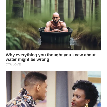
WN
PRIANGAN
TIMUR
WN
SEMARANG
WN
SOLO
WN
BOROBUDUR
WN
MADURA
WN