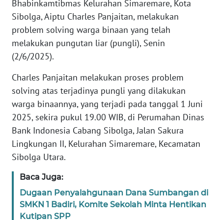
Bhabinkamtibmas Kelurahan Simaremare, Kota
REDAKSI
Sibolga, Aiptu Charles Panjaitan, melakukan
problem solving warga binaan yang telah
KARIR
melakukan pungutan liar (pungli), Senin
(2/6/2025).
DISCLAIMER
Charles Panjaitan melakukan proses problem
Wahana
solving atas terjadinya pungli yang dilakukan
News
warga binaannya, yang terjadi pada tanggal 1 Juni
Regional
2025, sekira pukul 19.00 WIB, di Perumahan Dinas
Bank Indonesia Cabang Sibolga, Jalan Sakura
WN
SUMUT
Lingkungan II, Kelurahan Simaremare, Kecamatan
Sibolga Utara.
WN
JAKARTA
Baca Juga:
Dugaan Penyalahgunaan Dana Sumbangan di
WN
SMKN 1 Badiri, Komite Sekolah Minta Hentikan
JABAR
Kutipan SPP