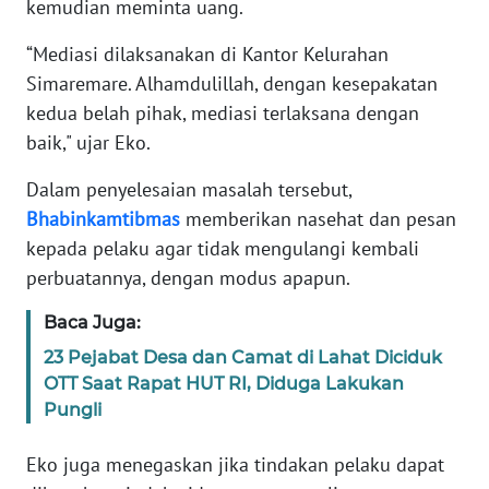
RIAU
kemudian meminta uang.
“Mediasi dilaksanakan di Kantor Kelurahan
WN
Simaremare. Alhamdulillah, dengan kesepakatan
SERAMBI
kedua belah pihak, mediasi terlaksana dengan
baik," ujar Eko.
WN
JAMBI
Dalam penyelesaian masalah tersebut,
Bhabinkamtibmas
memberikan nasehat dan pesan
WN
SULTRA
kepada pelaku agar tidak mengulangi kembali
perbuatannya, dengan modus apapun.
WN
Baca Juga:
NTB
23 Pejabat Desa dan Camat di Lahat Diciduk
OTT Saat Rapat HUT RI, Diduga Lakukan
WN
SULTENG
Pungli
Eko juga menegaskan jika tindakan pelaku dapat
WN
SULBAR