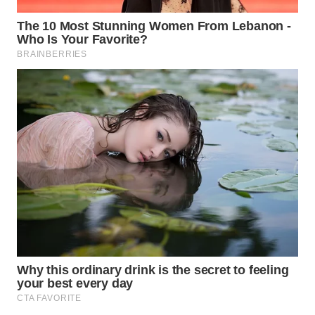
Wahana
Media
Group
WAHANA
NEWS
WAHANA
TANI
WAHANA
ADVOKAT
WAHANA
INFRASTRUKTUR
WAHANA
KONSUMEN