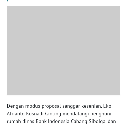
WN
BANTEN
WN
NTT
WN
KEPRI
WN
PAPUA
WN
PAPUA
Dengan modus proposal sanggar kesenian, Eko
BARAT
Afrianto Kusnadi Ginting mendatangi penghuni
rumah dinas Bank Indonesia Cabang Sibolga, dan
WN