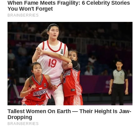
WAHANA
SPORT
WAHANA
UMKM
WAHANA
SELEB
WAHANA
PERSONA
WAHANA
OTOMOTIF
WAHANA
HEALTH