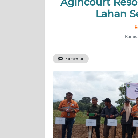
Agincourt Res
Lahan S
INDEKS
BERITA
R
KONTAK
Kamis,
KAMI
Komentar
INFO
IKLAN
TENTANG
KAMI
PEDOMAN
MEDIA
SIBER
REDAKSI