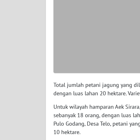
WN
SERAMBI
WN
JAMBI
WN
SULTRA
WN
NTB
Total jumlah petani jagung yang di
dengan luas lahan 20 hektare. Varie
WN
Untuk wilayah hamparan Aek Sirara
SULTENG
sebanyak 18 orang, dengan luas la
Pulo Godang, Desa Telo, petani yan
WN
SULBAR
10 hektare.