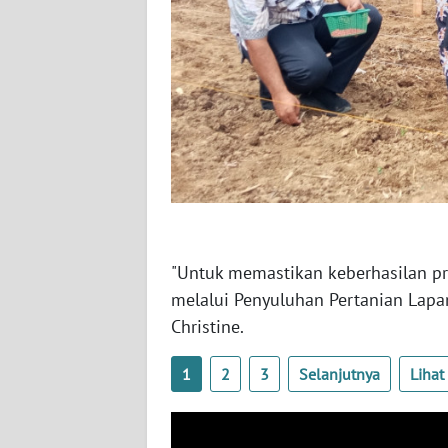
WN
NUSANTARA
WN
JOGJA
WN
JATIM
WN
BALI
"Untuk memastikan keberhasilan p
melalui Penyuluhan Pertanian Lapan
WN
Christine.
KALBAR
1
2
3
Selanjutnya
Liha
WN
KALTENG