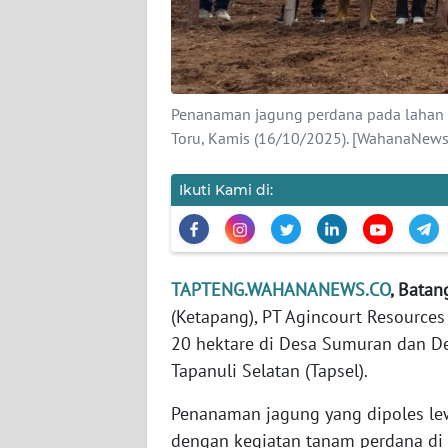
KARIR
DISCLAIMER
Penanaman jagung perdana pada lahan s
Toru, Kamis (16/10/2025). [WahanaNews
Wahana
News
Regional
Ikuti Kami di:
WN
SUMUT
TAPTENG.WAHANANEWS.CO
, Batan
WN
(Ketapang), PT Agincourt Resource
JAKARTA
20 hektare di Desa Sumuran dan De
Tapanuli Selatan (Tapsel).
WN
JABAR
Penanaman jagung yang dipoles lew
dengan kegiatan tanam perdana di 