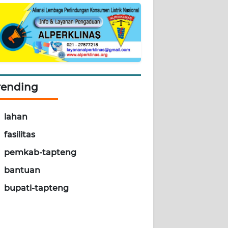
rending
lahan
fasilitas
pemkab-tapteng
bantuan
bupati-tapteng