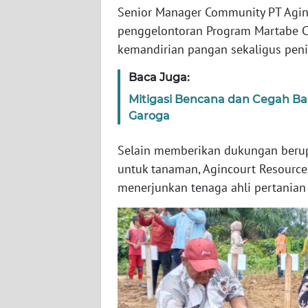
Senior Manager Community PT Aginc
WN
BABEL
penggelontoran Program Martabe C
kemandirian pangan sekaligus peni
WN
Baca Juga:
SUMBAR
Mitigasi Bencana dan Cegah Ban
Garoga
WN
SUMSEL
Selain memberikan dukungan berupa
WN
untuk tanaman, Agincourt Resour
BENGKULU
menerjunkan tenaga ahli pertanian 
WN
LAMPUNG
WN
JATENG