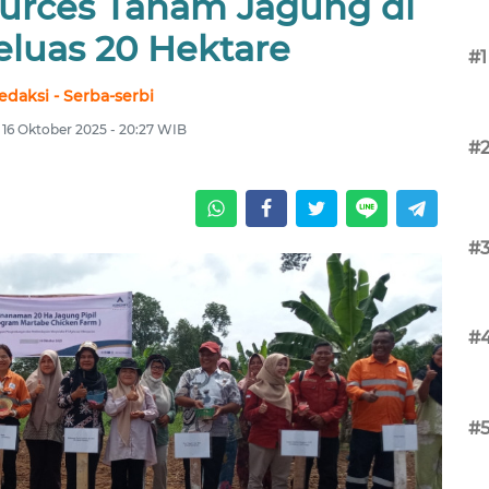
ources Tanam Jagung di
eluas 20 Hektare
#1
edaksi - Serba-serbi
 16 Oktober 2025 - 20:27 WIB
#
#
#
#