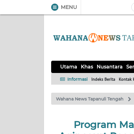
MENU
WAHANA
Tutup
TV
UTAMA
KHAS
Utama
Khas
Nusantara
Ser
NUSANTARA
Informasi
Indeks Berita
Kontak 
SERBA-
Wahana News Tapanuli Tengah
SERBI
OPINI
Program Mar
Informasi