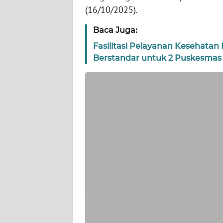
WN
(16/10/2025).
BANTEN
Baca Juga:
WN
Fasilitasi Pelayanan Kesehata
NTT
Berstandar untuk 2 Puskesmas 
WN
KEPRI
WN
PAPUA
WN
PAPUA
BARAT
WN
RIAU