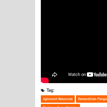
WN
KALTARA
WN
KALSEL
WN
KALTIM
WN
SULSEL
WN
GORONTALO
Tag:
WN
SULUT
Agincourt Resources
Kemandirian Panga