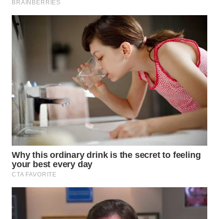
BEKASI
WN
BOGOR
WN
DEPOK
WN
TAPANULI
UTARA
WN
SAMOSIR
WN
PADANG
LAWAS