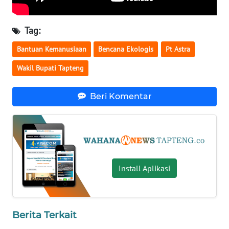
WN
Tag:
NUSANTARA
Bantuan Kemanusiaan
Bencana Ekologis
Pt Astra
WN
Wakil Bupati Tapteng
JOGJA
Beri Komentar
WN
JATIM
WN
BALI
Install Aplikasi
WN
KALBAR
WN
Berita Terkait
KALTENG