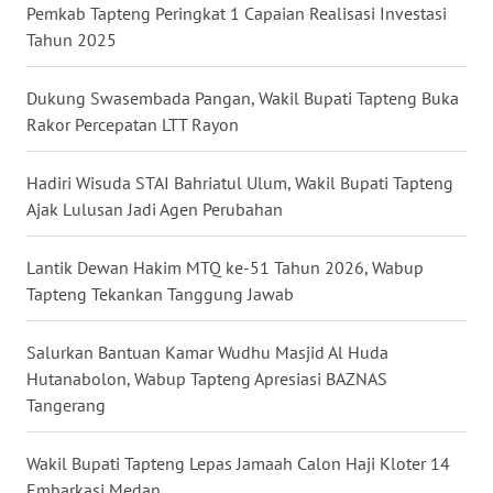
Pemkab Tapteng Peringkat 1 Capaian Realisasi Investasi
Tahun 2025
WN
KALTARA
Dukung Swasembada Pangan, Wakil Bupati Tapteng Buka
Rakor Percepatan LTT Rayon
WN
KALSEL
Hadiri Wisuda STAI Bahriatul Ulum, Wakil Bupati Tapteng
Ajak Lulusan Jadi Agen Perubahan
WN
KALTIM
Lantik Dewan Hakim MTQ ke-51 Tahun 2026, Wabup
WN
Tapteng Tekankan Tanggung Jawab
SULSEL
Salurkan Bantuan Kamar Wudhu Masjid Al Huda
WN
Hutanabolon, Wabup Tapteng Apresiasi BAZNAS
GORONTALO
Tangerang
WN
Wakil Bupati Tapteng Lepas Jamaah Calon Haji Kloter 14
SULUT
Embarkasi Medan