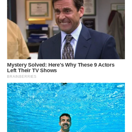
WN
SUMEDANG
WN
CIANJUR
WN
KEPULAUAN
SERIBU
WN
TANGERANG
WN
BINJAI
WN
CIREBON