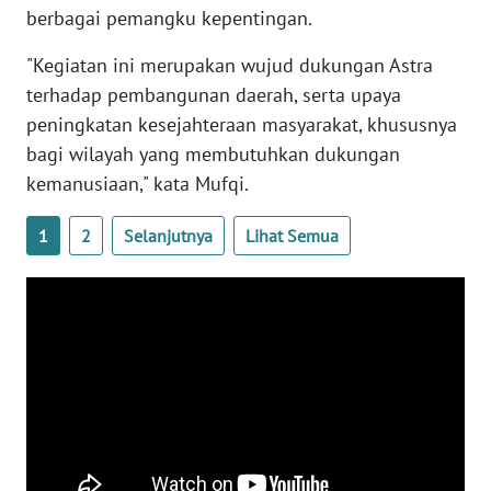
berbagai pemangku kepentingan.
WN
"Kegiatan ini merupakan wujud dukungan Astra
BABEL
terhadap pembangunan daerah, serta upaya
peningkatan kesejahteraan masyarakat, khususnya
WN
bagi wilayah yang membutuhkan dukungan
SUMBAR
kemanusiaan," kata Mufqi.
WN
1
2
Selanjutnya
Lihat Semua
SUMSEL
WN
BENGKULU
WN
LAMPUNG
WN
JATENG