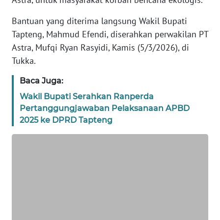
REDAKSI
Bantuan yang diterima langsung Wakil Bupati
Tapteng, Mahmud Efendi, diserahkan perwakilan PT
KARIR
Astra, Mufqi Ryan Rasyidi, Kamis (5/3/2026), di
Tukka.
DISCLAIMER
Baca Juga:
Wahana
News
Wakil Bupati Serahkan Ranperda
Regional
Pertanggungjawaban Pelaksanaan APBD
2025 ke DPRD Tapteng
WN
SUMUT
WN
JAKARTA
WN
JABAR