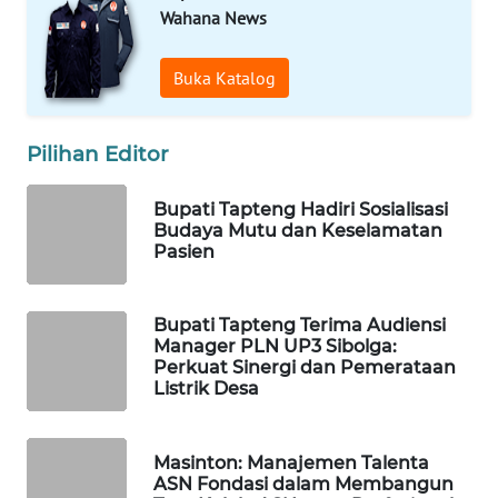
ID
Wahana News
MAWAKA
Buka Katalog
ID
MARTABAT
Pilihan Editor
NET
Bupati Tapteng Hadiri Sosialisasi
PLN
Budaya Mutu dan Keselamatan
Pasien
WATCH
MKLI
Bupati Tapteng Terima Audiensi
Manager PLN UP3 Sibolga:
Perkuat Sinergi dan Pemerataan
LPKKI
Listrik Desa
LKKI
Masinton: Manajemen Talenta
ASN Fondasi dalam Membangun
KOPEKLIN