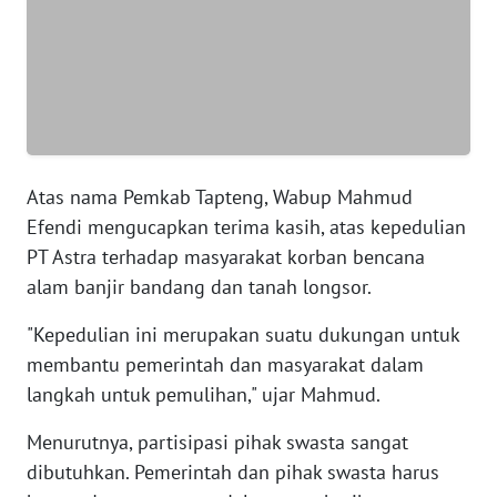
WN
BANTEN
WN
NTT
Atas nama Pemkab Tapteng, Wabup Mahmud
WN
Efendi mengucapkan terima kasih, atas kepedulian
KEPRI
PT Astra terhadap masyarakat korban bencana
alam banjir bandang dan tanah longsor.
WN
PAPUA
"Kepedulian ini merupakan suatu dukungan untuk
membantu pemerintah dan masyarakat dalam
WN
langkah untuk pemulihan," ujar Mahmud.
PAPUA
BARAT
Menurutnya, partisipasi pihak swasta sangat
dibutuhkan. Pemerintah dan pihak swasta harus
WN