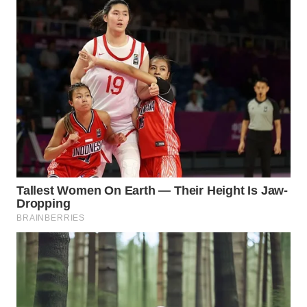
SURABAYA
WN
NATUNA
WN
BINTAN
WN
MANDALIKA
WN
LIKUPANG
WN
LABUANBAJO
WN
BORNEO