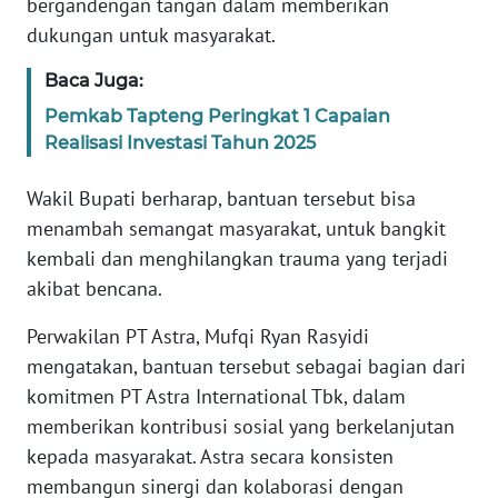
bergandengan tangan dalam memberikan
RIAU
dukungan untuk masyarakat.
WN
Baca Juga:
SERAMBI
Pemkab Tapteng Peringkat 1 Capaian
Realisasi Investasi Tahun 2025
WN
JAMBI
Wakil Bupati berharap, bantuan tersebut bisa
menambah semangat masyarakat, untuk bangkit
WN
SULTRA
kembali dan menghilangkan trauma yang terjadi
akibat bencana.
WN
NTB
Perwakilan PT Astra, Mufqi Ryan Rasyidi
mengatakan, bantuan tersebut sebagai bagian dari
WN
komitmen PT Astra International Tbk, dalam
SULTENG
memberikan kontribusi sosial yang berkelanjutan
kepada masyarakat. Astra secara konsisten
WN
membangun sinergi dan kolaborasi dengan
SULBAR