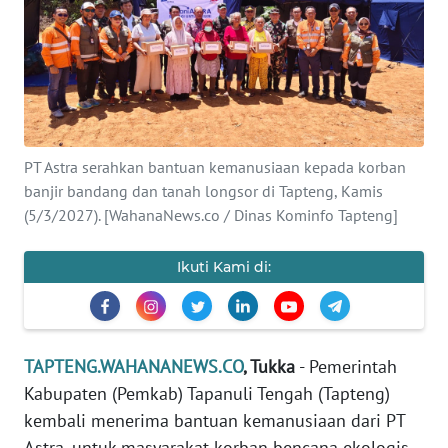
Informasi
INDEKS
BERITA
KONTAK
PT Astra serahkan bantuan kemanusiaan kepada korban
KAMI
banjir bandang dan tanah longsor di Tapteng, Kamis
(5/3/2027). [WahanaNews.co / Dinas Kominfo Tapteng]
INFO
IKLAN
Ikuti Kami di:
TENTANG
KAMI
TAPTENG.WAHANANEWS.CO
, Tukka
- Pemerintah
PEDOMAN
Kabupaten (Pemkab) Tapanuli Tengah (Tapteng)
MEDIA
SIBER
kembali menerima bantuan kemanusiaan dari PT
Astra, untuk masyarakat korban bencana ekologis.