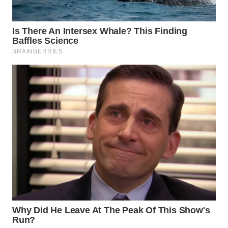
WN
TAPANULI
TENGAH
WN DELI
SERDANG
WN
TEBING
TINGGI
WN
PAKPAK
WN
KARAWANG
WN