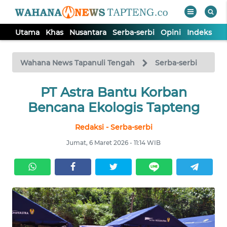
Utama
Khas
Nusantara
Serba-serbi
Opini
Indeks
WAHANA
Tutup
TV
Wahana News Tapanuli Tengah
Serba-serbi
PT Astra Bantu Korban
UTAMA
Bencana Ekologis Tapteng
KHAS
Redaksi - Serba-serbi
Jumat, 6 Maret 2026 - 11:14 WIB
NUSANTARA
SERBA-
SERBI
OPINI