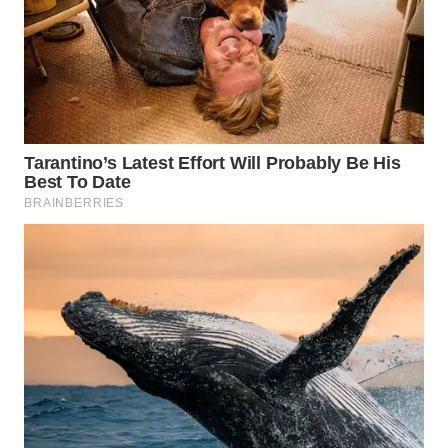
LANGKAT
WN
TAPANULI
SELATAN
WN
TANJUNG
LESUNG
WN
KARO
WN
SIMALUNGUN
WN
LABUHANBATU