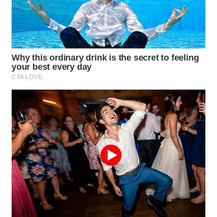
WN
INDRAMAYU
WN
KUNINGAN
WN
MAJALENGKA
WN
SUBANG
WN
SUKABUMI
WN
PURWAKARTA