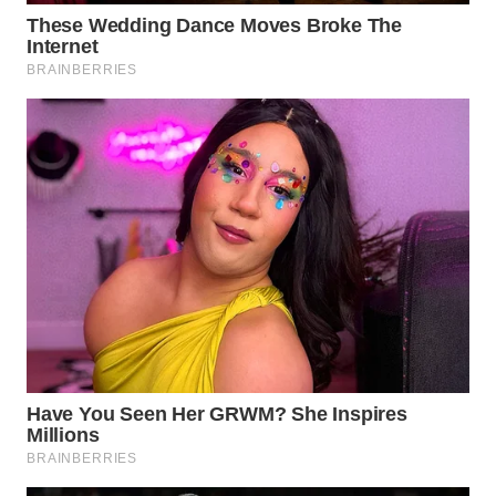
WN
PRIANGAN
TIMUR
WN
SEMARANG
WN
SOLO
WN
BOROBUDUR
WN
MADURA
WN