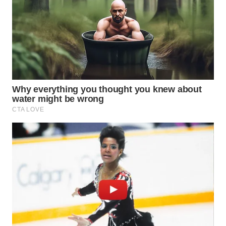
Wahana
Media
Group
WAHANA
NEWS
WAHANA
TANI
WAHANA
ADVOKAT
WAHANA
INFRASTRUKTUR
WAHANA
KONSUMEN