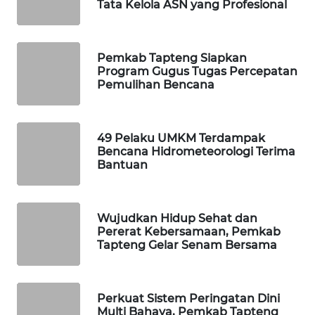
Tata Kelola ASN yang Profesional
PORTAL
KONSUMEN
Pemkab Tapteng Siapkan
Program Gugus Tugas Percepatan
FORWAMKI
Pemulihan Bencana
ALPERKLINAS
49 Pelaku UMKM Terdampak
Bencana Hidrometeorologi Terima
FORJASIDA
Bantuan
TAMBANG
NEWS
Wujudkan Hidup Sehat dan
Pererat Kebersamaan, Pemkab
Tapteng Gelar Senam Bersama
SITUNGIR
NEWS
Perkuat Sistem Peringatan Dini
SIDIKALANG
Multi Bahaya, Pemkab Tapteng
NEWS