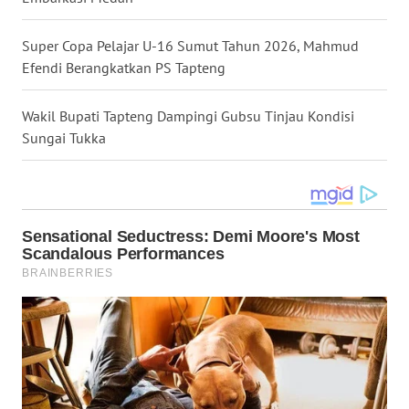
WN
Super Copa Pelajar U-16 Sumut Tahun 2026, Mahmud
MALUKU
Efendi Berangkatkan PS Tapteng
WN
Wakil Bupati Tapteng Dampingi Gubsu Tinjau Kondisi
MALUT
Sungai Tukka
WN
DAIRI
WN
DANAU
TOBA
WN
NIAS
WN