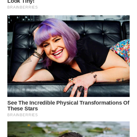
WAHANA
SPORT
WAHANA
UMKM
WAHANA
SELEB
WAHANA
PERSONA
WAHANA
OTOMOTIF
WAHANA
HEALTH