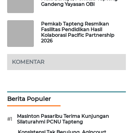
Gandeng Yayasan OBI
SIBARAGAS
NEWS
Pemkab Tapteng Resmikan
Fasilitas Pendidikan Hasil
Kolaborasi Pacific Partnership
METRO
2026
SIANTAR
NEWS
KOMENTAR
METRO
MEDAN
NEWS
METRO
Berita Populer
JAKARTA
NEWS
Masinton Pasaribu Terima Kunjungan
#1
KRT
Silaturahmi PCNU Tapteng
NEWS
Konsistensi Tak Berujung, Agincourt