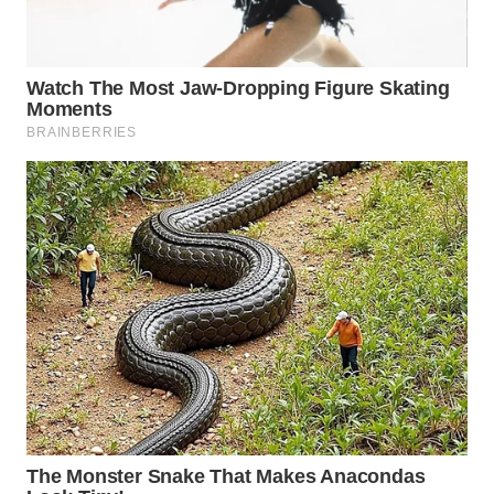
WAHANA
LISTRIK
WAHANA
TRAVEL
WAHANA
TV
WAHANANEWS
ID
WAHANANEWS
CO ID
WAHANANEWS
NET