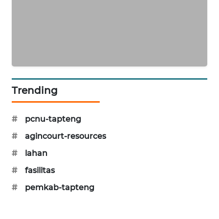
CILEUNGSI
NEWS
BERKAT
NEWS
BERAMPU
Trending
NEWS
#
pcnu-tapteng
ANUGERAH
NEWS
#
agincourt-resources
#
lahan
AKHLAK
ID
#
fasilitas
#
pemkab-tapteng
PERAPKI
NEWS