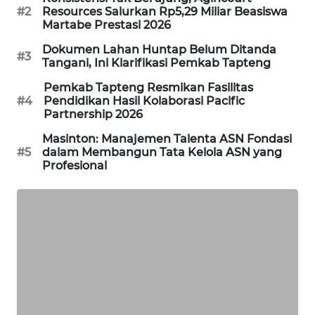
#2
Resources Salurkan Rp5,29 Miliar Beasiswa
KARING
Martabe Prestasi 2026
NEWS
Dokumen Lahan Huntap Belum Ditanda
#3
Tangani, Ini Klarifikasi Pemkab Tapteng
JURNAL
Pemkab Tapteng Resmikan Fasilitas
MARITIM
#4
Pendidikan Hasil Kolaborasi Pacific
Partnership 2026
HUMBANG
Masinton: Manajemen Talenta ASN Fondasi
NEWS
#5
dalam Membangun Tata Kelola ASN yang
Profesional
GARONGGANG
NEWS
FISUELRI
ID
ENERGI
NEWS