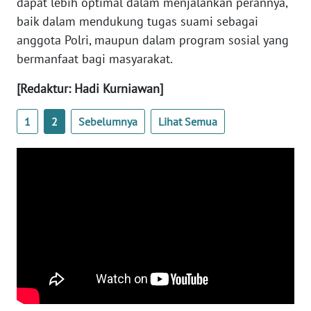
dapat lebih optimal dalam menjalankan perannya,
REDAKSI
baik dalam mendukung tugas suami sebagai
anggota Polri, maupun dalam program sosial yang
KARIR
bermanfaat bagi masyarakat.
DISCLAIMER
[Redaktur: Hadi Kurniawan]
1
2
Sebelumnya
Lihat Semua
Wahana
News
Regional
WN
SUMUT
WN
JAKARTA
WN
JABAR