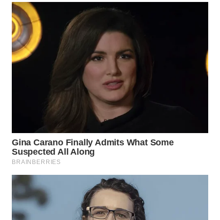
WN
INDRAMAYU
WN
KUNINGAN
WN
MAJALENGKA
WN
SUBANG
WN
SUKABUMI
WN
PURWAKARTA