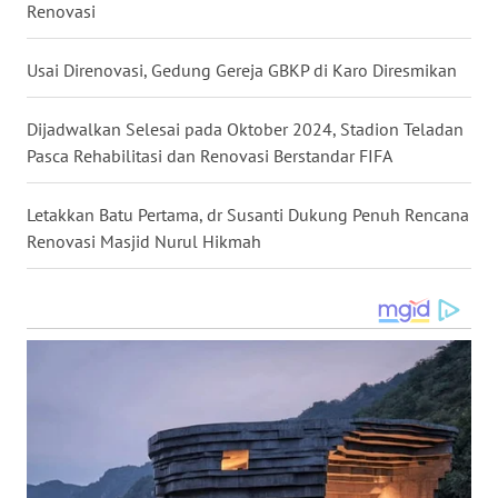
Renovasi
WN
Usai Direnovasi, Gedung Gereja GBKP di Karo Diresmikan
BABEL
Dijadwalkan Selesai pada Oktober 2024, Stadion Teladan
WN
Pasca Rehabilitasi dan Renovasi Berstandar FIFA
SUMBAR
Letakkan Batu Pertama, dr Susanti Dukung Penuh Rencana
WN
Renovasi Masjid Nurul Hikmah
SUMSEL
WN
BENGKULU
WN
LAMPUNG
WN
JATENG