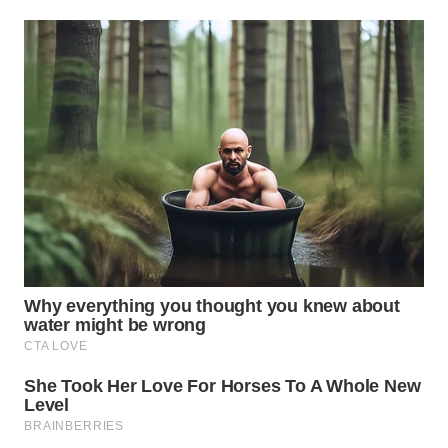
WN
SUMEDANG
WN
CIANJUR
WN
KEPULAUAN
SERIBU
WN
TANGERANG
WN
BINJAI
WN
CIREBON