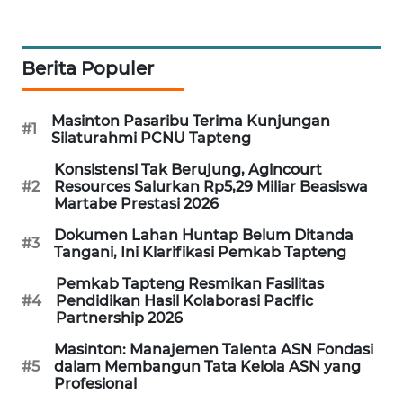
WAHANA
DESA
Berita Populer
WISATA
Masinton Pasaribu Terima Kunjungan
LAPAK
#1
Silaturahmi PCNU Tapteng
WAHANA
Konsistensi Tak Berujung, Agincourt
#2
Resources Salurkan Rp5,29 Miliar Beasiswa
Wahana
Martabe Prestasi 2026
Network
Dokumen Lahan Huntap Belum Ditanda
#3
Tangani, Ini Klarifikasi Pemkab Tapteng
KONSUMEN
LISTRIK
Pemkab Tapteng Resmikan Fasilitas
#4
Pendidikan Hasil Kolaborasi Pacific
Partnership 2026
MASYARAKAT
KELISTRIKAN
Masinton: Manajemen Talenta ASN Fondasi
#5
dalam Membangun Tata Kelola ASN yang
Profesional
WALINKI