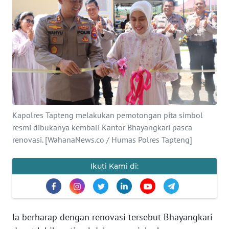
Informasi
INDEKS
BERITA
KONTAK
KAMI
INFO
Kapolres Tapteng melakukan pemotongan pita simbol
IKLAN
resmi dibukanya kembali Kantor Bhayangkari pasca
renovasi. [WahanaNews.co / Humas Polres Tapteng]
TENTANG
KAMI
Ikuti Kami di:
PEDOMAN
MEDIA
SIBER
la berharap dengan renovasi tersebut Bhayangkari