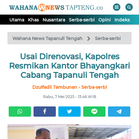
Utama
Khas
Nusantara
Serba-serbi
Opini
Indeks
WAHANA
Tutup
TV
Wahana News Tapanuli Tengah
Serba-serbi
Usai Direnovasi, Kapolres
UTAMA
Resmikan Kantor Bhayangkari
KHAS
Cabang Tapanuli Tengah
Dzulfadli Tambunan - Serba-serbi
NUSANTARA
Rabu, 7 Mei 2025 - 13:46 WIB
SERBA-
SERBI
OPINI