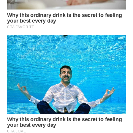
BEKASI
WN
BOGOR
WN
DEPOK
WN
TAPANULI
UTARA
WN
SAMOSIR
WN
PADANG
LAWAS