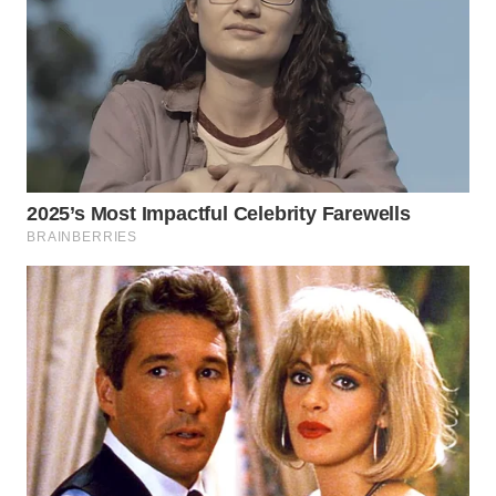
WN
PRIANGAN
TIMUR
WN
SEMARANG
WN
SOLO
WN
BOROBUDUR
WN
MADURA
WN