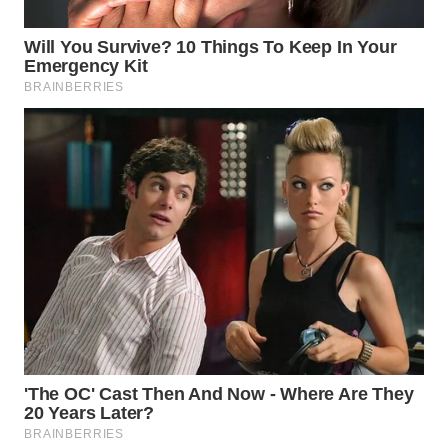
WN
KALTARA
WN
KALSEL
WN
KALTIM
WN
SULSEL
WN
GORONTALO
WN
SULUT