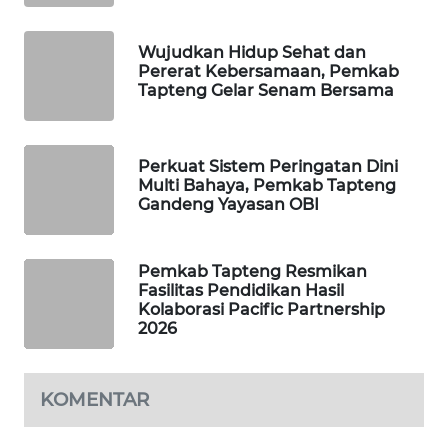
WAHANA
Wujudkan Hidup Sehat dan
SPORT
Pererat Kebersamaan, Pemkab
Tapteng Gelar Senam Bersama
WAHANA
UMKM
Perkuat Sistem Peringatan Dini
Multi Bahaya, Pemkab Tapteng
WAHANA
Gandeng Yayasan OBI
SELEB
WAHANA
Pemkab Tapteng Resmikan
Fasilitas Pendidikan Hasil
PERSONA
Kolaborasi Pacific Partnership
2026
WAHANA
OTOMOTIF
KOMENTAR
WAHANA
HEALTH