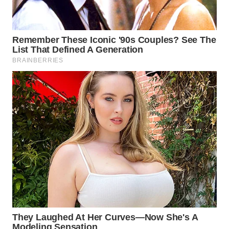
SURABAYA
WN
NATUNA
WN
BINTAN
WN
MANDALIKA
WN
LIKUPANG
WN
LABUANBAJO
WN
BORNEO