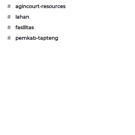
#
agincourt-resources
PORTAL
#
lahan
KONSUMEN
#
fasilitas
FORWAMKI
#
pemkab-tapteng
ALPERKLINAS
FORJASIDA
TAMBANG
NEWS
SITUNGIR
NEWS
SIDIKALANG
NEWS