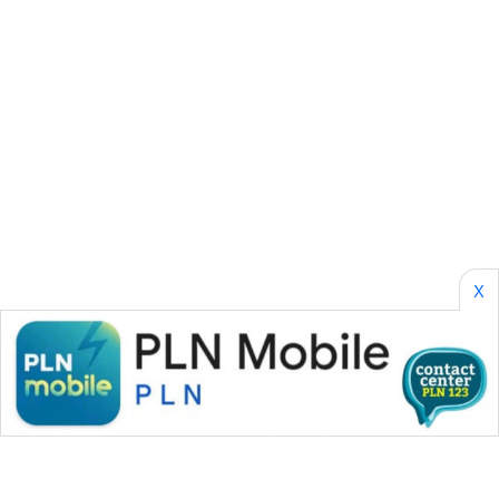
SONYA
ASA
NEWS
X