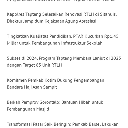
RIAU
Kapolres Tapteng Selesaikan Renovasi RTLH di Sitahuis,
WN
Direktur Jampidum Kejaksaan Agung Apresiasi
SERAMBI
Tingkatkan Kualiatas Pendidikan, PTAR Kucurkan Rp1,45
WN
Miliar untuk Pembangunan Infrastruktur Sekolah
JAMBI
Sukses di 2024, Program Tapteng Membara Lanjut di 2025
WN
SULTRA
dengan Target 85 Unit RTLH
WN
Komitmen Pemkab Kotim Dukung Pengembangan
NTB
Bandara Haji Asan Sampit
WN
Berkah Pemprov Gorontalo: Bantuan Hibah untuk
SULTENG
Pembangunan Masjid
WN
Transformasi Pasar Saik Beringin: Pemkab Barsel Lakukan
SULBAR