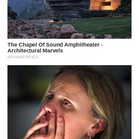
WN
NUSANTARA
WN
JOGJA
WN
JATIM
WN
BALI
WN
KALBAR
WN
KALTENG