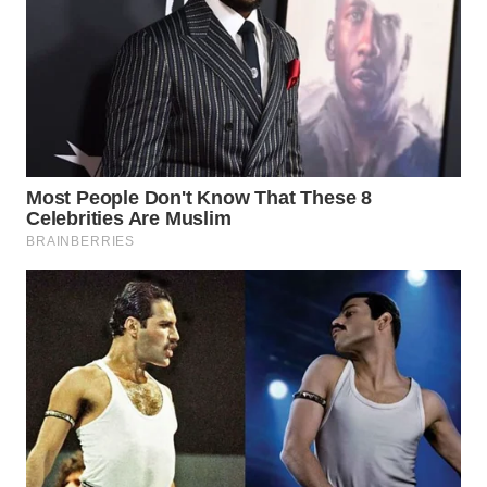
LANGKAT
WN
TAPANULI
SELATAN
WN
TANJUNG
LESUNG
WN
KARO
WN
SIMALUNGUN
WN
LABUHANBATU