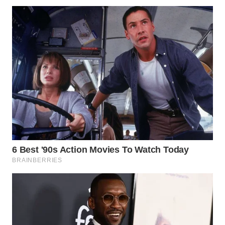
WN
MALUKU
WN
MALUT
WN
DAIRI
WN
DANAU
TOBA
WN
NIAS
WN