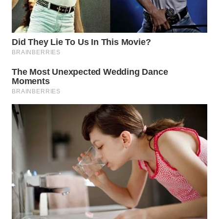
WN
TAPANULI
TENGAH
WN DELI
SERDANG
WN
TEBING
TINGGI
WN
PAKPAK
WN
KARAWANG
WN