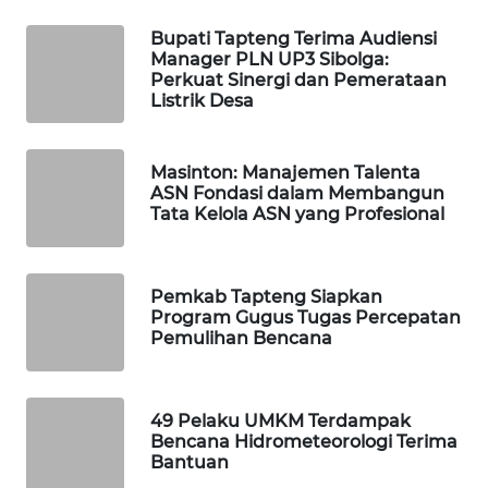
Bupati Tapteng Terima Audiensi
WAHANA
Manager PLN UP3 Sibolga:
Perkuat Sinergi dan Pemerataan
LISTRIK
Listrik Desa
WAHANA
TRAVEL
Masinton: Manajemen Talenta
ASN Fondasi dalam Membangun
Tata Kelola ASN yang Profesional
WAHANA
TV
Pemkab Tapteng Siapkan
WAHANANEWS
Program Gugus Tugas Percepatan
ID
Pemulihan Bencana
WAHANANEWS
CO ID
49 Pelaku UMKM Terdampak
Bencana Hidrometeorologi Terima
WAHANANEWS
Bantuan
NET