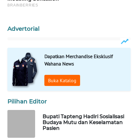
Wahana
Media
Group
Advertorial
WAHANA
NEWS
Dapatkan Merchandise Eksklusif
WAHANA
Wahana News
TANI
Buka Katalog
WAHANA
ADVOKAT
Pilihan Editor
WAHANA
INFRASTRUKTUR
Bupati Tapteng Hadiri Sosialisasi
Budaya Mutu dan Keselamatan
Pasien
WAHANA
KONSUMEN