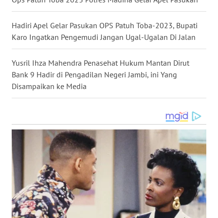
WN
Hadiri Apel Gelar Pasukan OPS Patuh Toba-2023, Bupati
KALTARA
Karo Ingatkan Pengemudi Jangan Ugal-Ugalan Di Jalan
WN
Yusril Ihza Mahendra Penasehat Hukum Mantan Dirut
KALSEL
Bank 9 Hadir di Pengadilan Negeri Jambi, ini Yang
Disampaikan ke Media
WN
KALTIM
WN
SULSEL
WN
GORONTALO
WN
SULUT