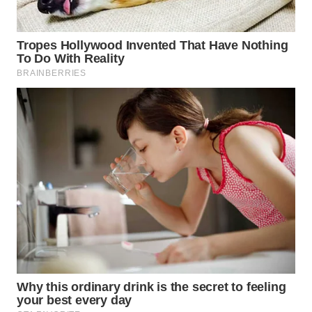
WN
SUMEDANG
WN
CIANJUR
WN
KEPULAUAN
SERIBU
WN
TANGERANG
WN
BINJAI
WN
CIREBON