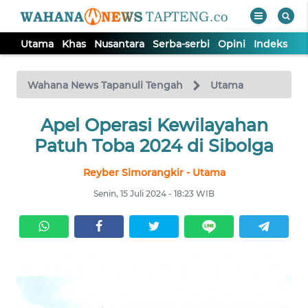
Utama
Khas
Nusantara
Serba-serbi
Opini
Indeks
WAHANA
Tutup
TV
Wahana News Tapanuli Tengah
Utama
Apel Operasi Kewilayahan
UTAMA
Patuh Toba 2024 di Sibolga
KHAS
Reyber Simorangkir - Utama
Senin, 15 Juli 2024 - 18:23 WIB
NUSANTARA
SERBA-
SERBI
OPINI