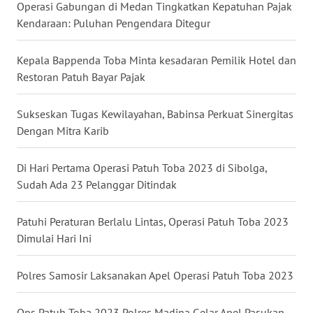
Operasi Gabungan di Medan Tingkatkan Kepatuhan Pajak
Kendaraan: Puluhan Pengendara Ditegur
WN
NUSANTARA
Kepala Bappenda Toba Minta kesadaran Pemilik Hotel dan
Restoran Patuh Bayar Pajak
WN
JOGJA
Sukseskan Tugas Kewilayahan, Babinsa Perkuat Sinergitas
Dengan Mitra Karib
WN
JATIM
Di Hari Pertama Operasi Patuh Toba 2023 di Sibolga,
Sudah Ada 23 Pelanggar Ditindak
WN
BALI
Patuhi Peraturan Berlalu Lintas, Operasi Patuh Toba 2023
Dimulai Hari Ini
WN
KALBAR
Polres Samosir Laksanakan Apel Operasi Patuh Toba 2023
WN
KALTENG
Ops Patuh Toba 2023 Polres Madina Gelar Apel Pasukan