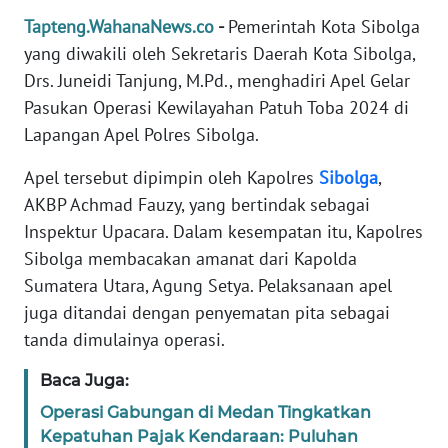
REDAKSI
Tapteng.WahanaNews.co
-
Pemerintah Kota Sibolga
yang diwakili oleh Sekretaris Daerah Kota Sibolga,
KARIR
Drs. Juneidi Tanjung, M.Pd., menghadiri Apel Gelar
Pasukan Operasi Kewilayahan Patuh Toba 2024 di
DISCLAIMER
Lapangan Apel Polres Sibolga.
Wahana
Apel tersebut dipimpin oleh Kapolres
Sibolga
,
News
AKBP Achmad Fauzy, yang bertindak sebagai
Regional
Inspektur Upacara. Dalam kesempatan itu, Kapolres
Sibolga membacakan amanat dari Kapolda
WN
Sumatera Utara, Agung Setya. Pelaksanaan apel
SUMUT
juga ditandai dengan penyematan pita sebagai
tanda dimulainya operasi.
WN
JAKARTA
Baca Juga:
Operasi Gabungan di Medan Tingkatkan
WN
JABAR
Kepatuhan Pajak Kendaraan: Puluhan