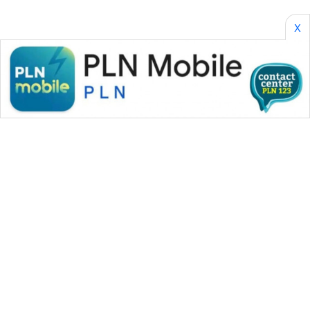
X
WAHANA MEDIA GROUP
|
|
|
WAHANA NEWS co
WAHANA TANI
WAHANA ADVOKAT