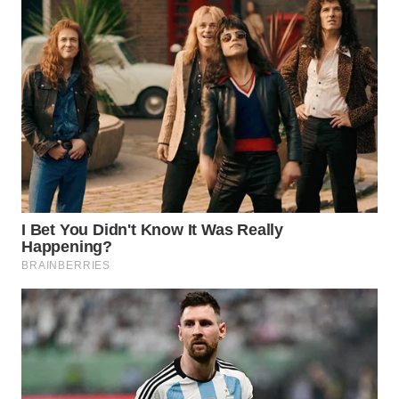
WN
TAPANULI
TENGAH
WN DELI
SERDANG
WN
TEBING
TINGGI
WN
PAKPAK
WN
KARAWANG
WN