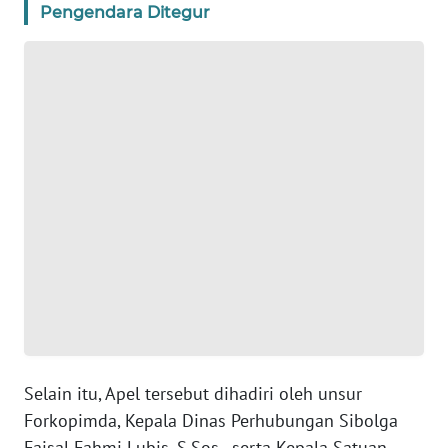
Pengendara Ditegur
WN
BANTEN
WN
NTT
WN
KEPRI
WN
PAPUA
WN
PAPUA
BARAT
Selain itu, Apel tersebut dihadiri oleh unsur
Forkopimda, Kepala Dinas Perhubungan Sibolga
WN
Faisal Fahmi Lubis, S.Sos., serta Kepala Satuan