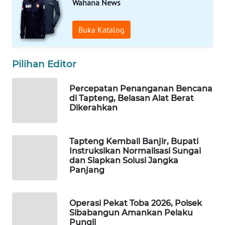
Wahana News
WAHANA
Buka Katalog
DESA
WISATA
Pilihan Editor
LAPAK
WAHANA
Percepatan Penanganan Bencana
di Tapteng, Belasan Alat Berat
Wahana
Dikerahkan
Network
Tapteng Kembali Banjir, Bupati
KONSUMEN
Instruksikan Normalisasi Sungai
LISTRIK
dan Siapkan Solusi Jangka
Panjang
MASYARAKAT
KELISTRIKAN
Operasi Pekat Toba 2026, Polsek
Sibabangun Amankan Pelaku
WALINKI
Pungli