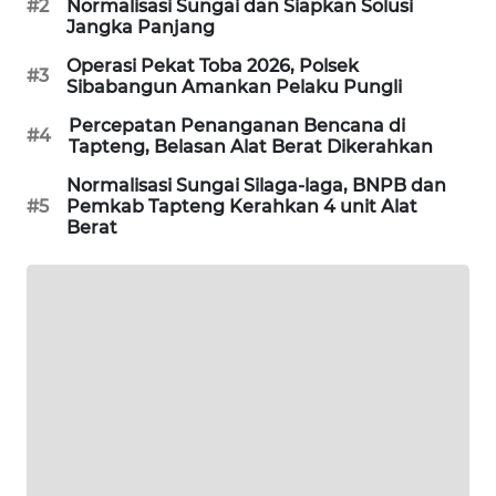
#2
Normalisasi Sungai dan Siapkan Solusi
Jangka Panjang
SIBARAGAS
Operasi Pekat Toba 2026, Polsek
#3
NEWS
Sibabangun Amankan Pelaku Pungli
Percepatan Penanganan Bencana di
#4
METRO
Tapteng, Belasan Alat Berat Dikerahkan
SIANTAR
NEWS
Normalisasi Sungai Silaga-laga, BNPB dan
#5
Pemkab Tapteng Kerahkan 4 unit Alat
Berat
METRO
MEDAN
NEWS
METRO
JAKARTA
NEWS
KRT
NEWS