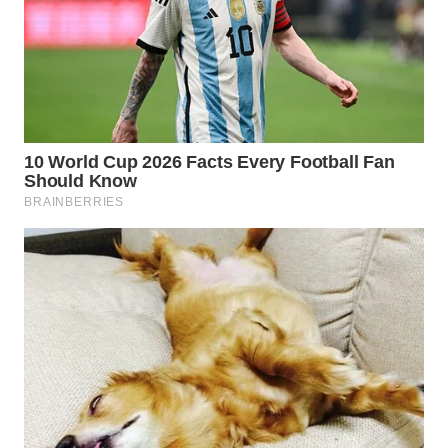
BEKASI
WN
BOGOR
WN
DEPOK
WN
TAPANULI
UTARA
WN
SAMOSIR
WN
PADANG
LAWAS