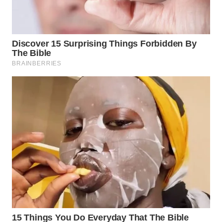
Wahana
Media
Group
WAHANA
NEWS
WAHANA
TANI
WAHANA
ADVOKAT
WAHANA
INFRASTRUKTUR
WAHANA
KONSUMEN