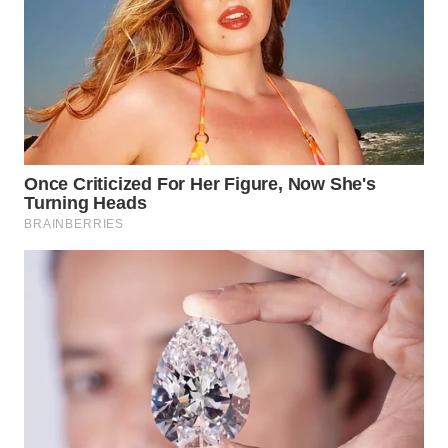
SURABAYA
WN
NATUNA
WN
BINTAN
WN
MANDALIKA
WN
LIKUPANG
WN
LABUANBAJO
WN
BORNEO