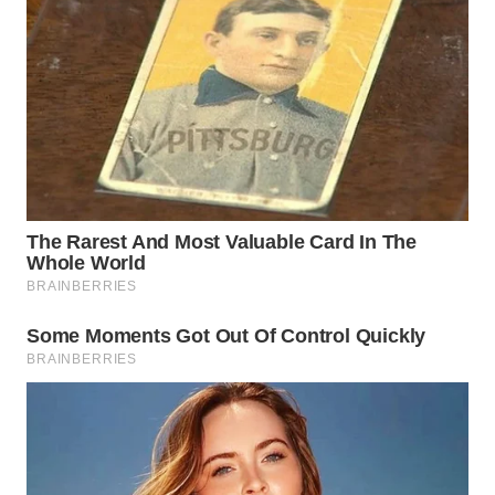
WN
PRIANGAN
TIMUR
WN
SEMARANG
WN
SOLO
WN
BOROBUDUR
WN
MADURA
WN