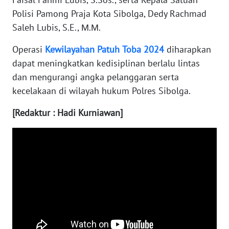
RIAU
Polisi Pamong Praja Kota Sibolga, Dedy Rachmad
Saleh Lubis, S.E., Μ.Μ.
WN
SERAMBI
Operasi
Kewilayahan
Patuh
Toba
2024
diharapkan
dapat meningkatkan kedisiplinan berlalu lintas
WN
dan mengurangi angka pelanggaran serta
JAMBI
kecelakaan di wilayah hukum Polres Sibolga.
WN
[Redaktur : Hadi Kurniawan]
SULTRA
WN
NTB
WN
SULTENG
WN
SULBAR