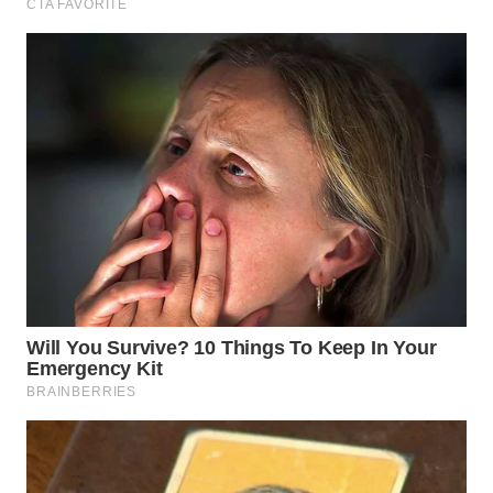
WN
INDRAMAYU
WN
KUNINGAN
WN
MAJALENGKA
WN
SUBANG
WN
SUKABUMI
WN
PURWAKARTA