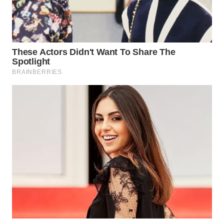
WN
MALUKU
WN
MALUT
WN
DAIRI
WN
DANAU
TOBA
WN
NIAS
WN