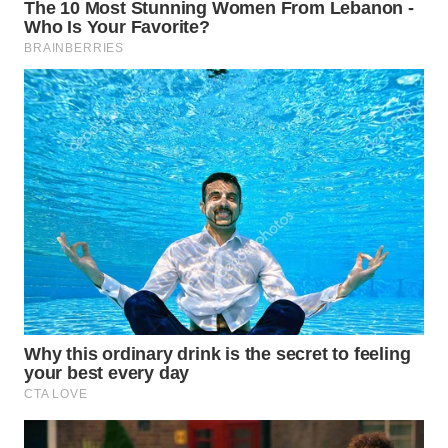
LANGKAT
WN
TAPANULI
SELATAN
WN
TANJUNG
LESUNG
WN
KARO
WN
SIMALUNGUN
WN
LABUHANBATU