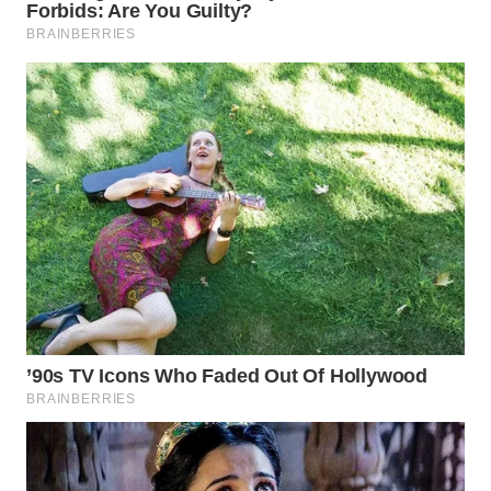
WAHANA
LISTRIK
WAHANA
TRAVEL
WAHANA
TV
WAHANANEWS
ID
WAHANANEWS
CO ID
WAHANANEWS
NET