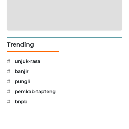
KARING
NEWS
JURNAL
MARITIM
Trending
HUMBANG
NEWS
#
unjuk-rasa
#
banjir
GARONGGANG
NEWS
#
pungli
#
pemkab-tapteng
FISUELRI
ID
#
bnpb
ENERGI
NEWS