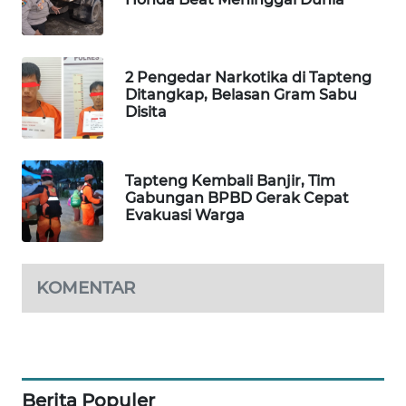
KARING
NEWS
2 Pengedar Narkotika di Tapteng
Ditangkap, Belasan Gram Sabu
JURNAL
Disita
MARITIM
HUMBANG
Tapteng Kembali Banjir, Tim
NEWS
Gabungan BPBD Gerak Cepat
Evakuasi Warga
GARONGGANG
NEWS
KOMENTAR
FISUELRI
ID
ENERGI
NEWS
Berita Populer