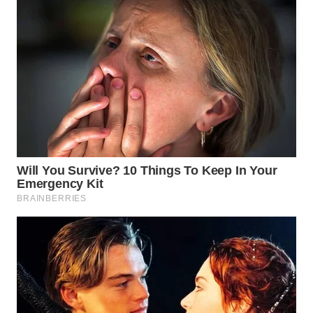
WN
TAPANULI
TENGAH
WN DELI
SERDANG
WN
TEBING
TINGGI
WN
PAKPAK
WN
KARAWANG
WN