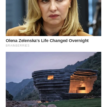
SURABAYA
WN
NATUNA
WN
BINTAN
WN
MANDALIKA
WN
LIKUPANG
WN
LABUANBAJO
WN
BORNEO