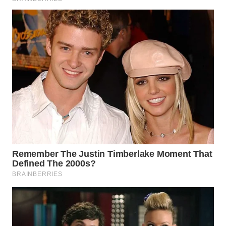
WAHANA
LISTRIK
WAHANA
TRAVEL
WAHANA
TV
WAHANANEWS
ID
WAHANANEWS
CO ID
WAHANANEWS
NET