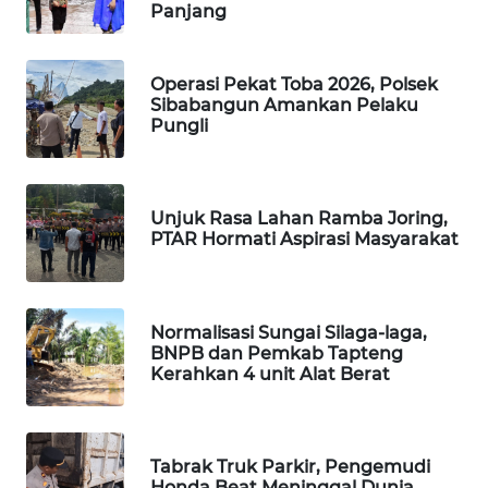
Panjang
SIBARAGAS
NEWS
Operasi Pekat Toba 2026, Polsek
Sibabangun Amankan Pelaku
Pungli
METRO
SIANTAR
NEWS
Unjuk Rasa Lahan Ramba Joring,
METRO
PTAR Hormati Aspirasi Masyarakat
MEDAN
NEWS
Normalisasi Sungai Silaga-laga,
METRO
BNPB dan Pemkab Tapteng
JAKARTA
Kerahkan 4 unit Alat Berat
NEWS
KRT
Tabrak Truk Parkir, Pengemudi
NEWS
Honda Beat Meninggal Dunia