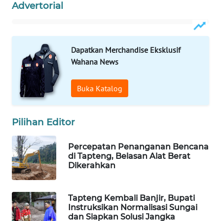
Advertorial
PORTAL
KONSUMEN
Dapatkan Merchandise Eksklusif
FORWAMKI
Wahana News
ALPERKLINAS
Buka Katalog
FORJASIDA
Pilihan Editor
TAMBANG
Percepatan Penanganan Bencana
NEWS
di Tapteng, Belasan Alat Berat
Dikerahkan
SITUNGIR
NEWS
Tapteng Kembali Banjir, Bupati
Instruksikan Normalisasi Sungai
SIDIKALANG
dan Siapkan Solusi Jangka
NEWS