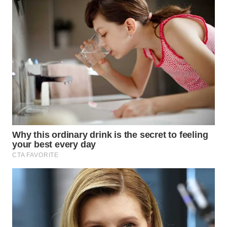
WN
PRIANGAN
TIMUR
WN
SEMARANG
WN
SOLO
WN
BOROBUDUR
WN
MADURA
WN