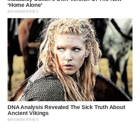
ID
MAWAKA
ID
MARTABAT
NET
PLN
WATCH
MKLI
LPKKI
LKKI
KOPEKLIN