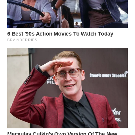
WAHANA
DESA
WISATA
LAPAK
WAHANA
Wahana
Network
KONSUMEN
LISTRIK
MASYARAKAT
KELISTRIKAN
WALINKI