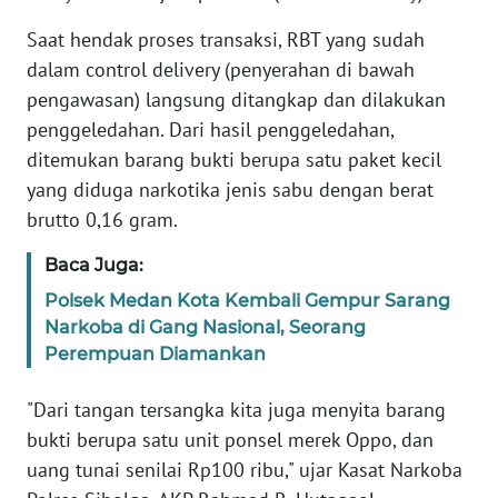
Saat hendak proses transaksi, RBT yang sudah
WN
dalam control delivery (penyerahan di bawah
BABEL
pengawasan) langsung ditangkap dan dilakukan
penggeledahan. Dari hasil penggeledahan,
WN
ditemukan barang bukti berupa satu paket kecil
SUMBAR
yang diduga narkotika jenis sabu dengan berat
brutto 0,16 gram.
WN
SUMSEL
Baca Juga:
Polsek Medan Kota Kembali Gempur Sarang
WN
Narkoba di Gang Nasional, Seorang
BENGKULU
Perempuan Diamankan
WN
"Dari tangan tersangka kita juga menyita barang
LAMPUNG
bukti berupa satu unit ponsel merek Oppo, dan
uang tunai senilai Rp100 ribu," ujar Kasat Narkoba
WN
JATENG