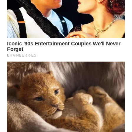
BEKASI
WN
BOGOR
WN
DEPOK
WN
TAPANULI
UTARA
WN
SAMOSIR
WN
PADANG
LAWAS