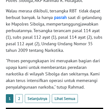
Polres Sibolga, AKP Rahmad R. Hutagaol.
Walau merasa dikibuli, tersangka RBT tidak dapat
WN
NUSANTARA
berbuat banyak. Ia hanya
pasrah
saat di gelandang
ke Mapolres Sibolga, mempertanggungjawabkan
WN
perbuatannya. Tersangka terancam pasal 114 ayat
JOGJA
(1), subs pasal 112 ayat (1), pasal 114 ayat (2), subs
pasal 112 ayat (2), Undang-Undang Nomor 35
WN
tahun 2009 tentang Narkotika.
JATIM
"Proses pengungkapan ini merupakan bagian dari
WN
upaya kami untuk memberantas peredaran
BALI
narkotika di wilayah Sibolga dan sekitarnya. Kami
akan terus intensifkan operasi untuk memerangi
WN
penyalahgunaan narkoba," tutup Rahmad.
KALBAR
1
2
Selanjutnya
Lihat Semua
WN
KALTENG