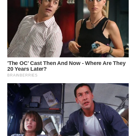
WAHANA
SPORT
WAHANA
UMKM
WAHANA
SELEB
WAHANA
PERSONA
WAHANA
OTOMOTIF
WAHANA
HEALTH