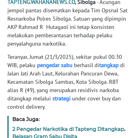
TAPTENG.WAHANANEWS.CO
, Sibolga
- Acungan
REDAKSI
jempol pantas disematkan kepada Tim Opsnal Sat
Resnarkoba Polres Sibolga. Satuan yang dipimpin
KARIR
AKP Rahmad R Hutagaol ini tetap konsisten
melakukan pemberantasan terhadap pelaku
DISCLAIMER
penyalahguna narkotika.
Wahana
Teranyar, Jumat (21/3/2025), sekitar pukul 00.30
News
WIB, pelaku
pengedar
sabu
berhasil di
tangkap
di
Regional
Jalan Jati Arah Laut, Kelurahan Pancuran Dewa,
Kecamatan Sibolga Sambas, Kota Sibolga. RBT
WN
SUMUT
alias R (49), yang merupakan residivis narkoba
ditangkap melalui
strategi
under cover buy dan
WN
control delivery.
JAKARTA
Baca Juga:
WN
2 Pengedar Narkotika di Tapteng Ditangkap,
JABAR
Belasan Gram Sabu Disita