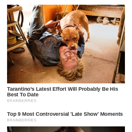
WN
INDRAMAYU
WN
KUNINGAN
WN
MAJALENGKA
WN
SUBANG
WN
SUKABUMI
WN
PURWAKARTA