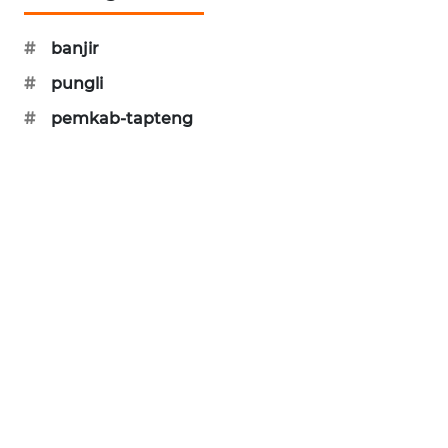
SONYA
ASA
#
banjir
NEWS
#
pungli
#
pemkab-tapteng