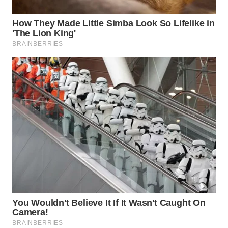
WN
SUMEDANG
WN
CIANJUR
WN
KEPULAUAN
SERIBU
WN
TANGERANG
WN
BINJAI
WN
CIREBON