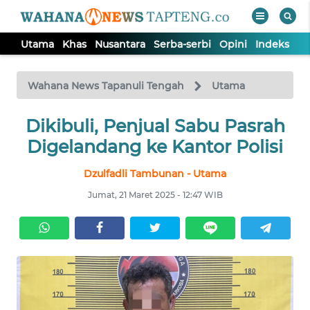
Utama
Khas
Nusantara
Serba-serbi
Opini
Indeks
WAHANA
Tutup
TV
Wahana News Tapanuli Tengah
Utama
Dikibuli, Penjual Sabu Pasrah
UTAMA
Digelandang ke Kantor Polisi
KHAS
Dzulfadli Tambunan - Utama
Jumat, 21 Maret 2025 - 12:47 WIB
NUSANTARA
SERBA-
SERBI
OPINI