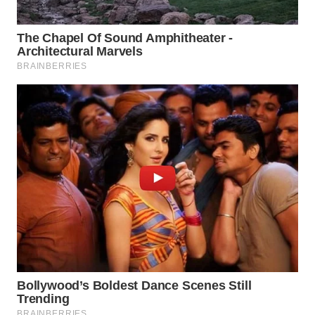
Wahana
Media
Group
WAHANA
NEWS
WAHANA
TANI
WAHANA
ADVOKAT
WAHANA
INFRASTRUKTUR
WAHANA
KONSUMEN