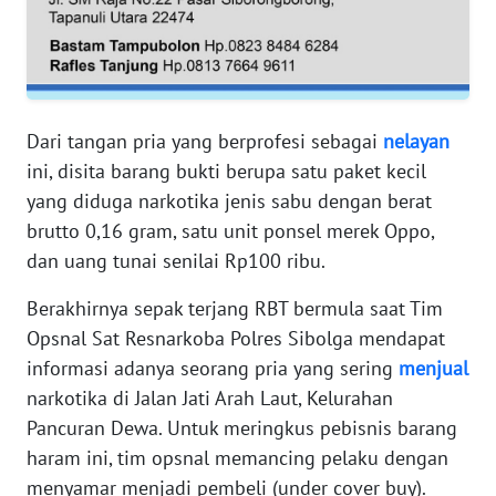
RIAU
WN
SERAMBI
Dari tangan pria yang berprofesi sebagai
nelayan
WN
JAMBI
ini, disita barang bukti berupa satu paket kecil
yang diduga narkotika jenis sabu dengan berat
WN
brutto 0,16 gram, satu unit ponsel merek Oppo,
SULTRA
dan uang tunai senilai Rp100 ribu.
Berakhirnya sepak terjang RBT bermula saat Tim
WN
NTB
Opsnal Sat Resnarkoba Polres Sibolga mendapat
informasi adanya seorang pria yang sering
menjual
WN
narkotika di Jalan Jati Arah Laut, Kelurahan
SULTENG
Pancuran Dewa. Untuk meringkus pebisnis barang
haram ini, tim opsnal memancing pelaku dengan
WN
menyamar menjadi pembeli (under cover buy).
SULBAR