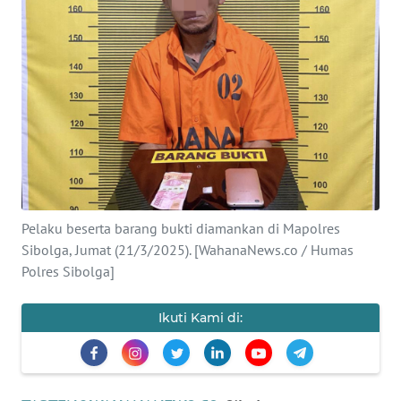
Informasi
INDEKS
BERITA
KONTAK
KAMI
INFO
IKLAN
Pelaku beserta barang bukti diamankan di Mapolres
Sibolga, Jumat (21/3/2025). [WahanaNews.co / Humas
TENTANG
Polres Sibolga]
KAMI
Ikuti Kami di:
PEDOMAN
MEDIA
SIBER