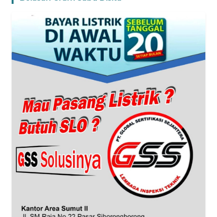
WN
BANTEN
WN
NTT
WN
KEPRI
WN
PAPUA
WN
PAPUA
BARAT
WN