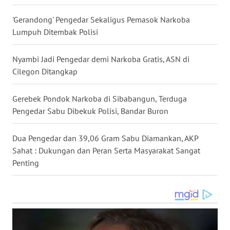
LANGKAT
'Gerandong' Pengedar Sekaligus Pemasok Narkoba
WN
Lumpuh Ditembak Polisi
TAPANULI
SELATAN
Nyambi Jadi Pengedar demi Narkoba Gratis, ASN di
Cilegon Ditangkap
WN
TANJUNG
Gerebek Pondok Narkoba di Sibabangun, Terduga
LESUNG
Pengedar Sabu Dibekuk Polisi, Bandar Buron
WN
KARO
Dua Pengedar dan 39,06 Gram Sabu Diamankan, AKP
Sahat : Dukungan dan Peran Serta Masyarakat Sangat
Penting
WN
SIMALUNGUN
WN
LABUHANBATU