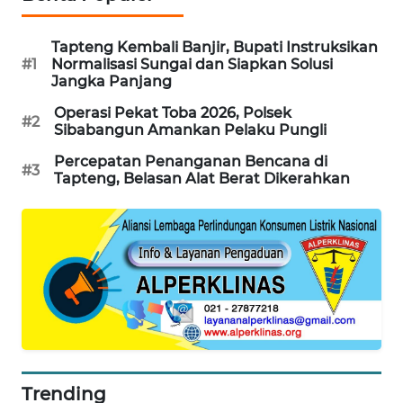
CILEUNGSI
NEWS
Tapteng Kembali Banjir, Bupati Instruksikan
#1
Normalisasi Sungai dan Siapkan Solusi
Jangka Panjang
BERKAT
Operasi Pekat Toba 2026, Polsek
NEWS
#2
Sibabangun Amankan Pelaku Pungli
BERAMPU
Percepatan Penanganan Bencana di
#3
Tapteng, Belasan Alat Berat Dikerahkan
NEWS
ANUGERAH
NEWS
AKHLAK
ID
PERAPKI
NEWS
Trending