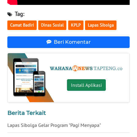
Tag:
WN
KALTARA
Camat Badiri
Dinas Sosial
KPLP
Lapas Sibolga
WN
Beri Komentar
KALSEL
WN
KALTIM
WN
Install Aplikasi
SULSEL
WN
GORONTALO
Berita Terkait
Lapas Sibolga Gelar Program "Pagi Menyapa"
WN
SULUT