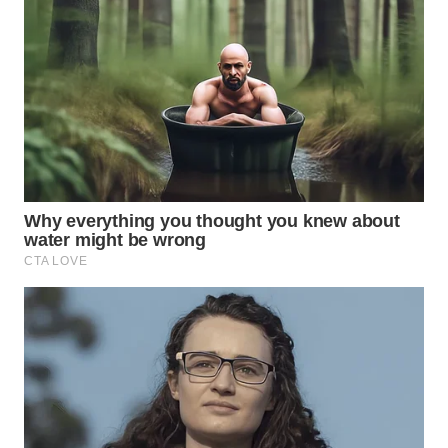
Wahana
Media
Group
WAHANA
NEWS
WAHANA
TANI
WAHANA
ADVOKAT
WAHANA
INFRASTRUKTUR
WAHANA
KONSUMEN