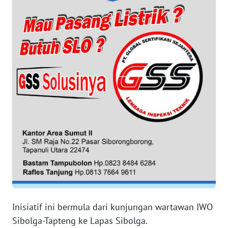
WN
BANTEN
WN
NTT
WN
KEPRI
WN
PAPUA
WN
PAPUA
BARAT
Inisiatif ini bermula dari kunjungan wartawan IWO
WN
Sibolga-Tapteng ke Lapas Sibolga.