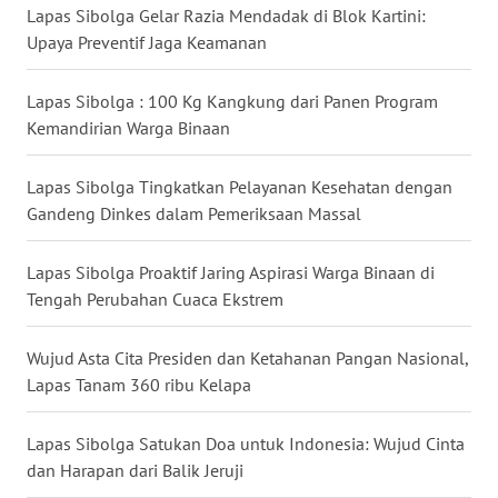
Lapas Sibolga Gelar Razia Mendadak di Blok Kartini:
Upaya Preventif Jaga Keamanan
WN
MALUKU
Lapas Sibolga : 100 Kg Kangkung dari Panen Program
WN
Kemandirian Warga Binaan
MALUT
Lapas Sibolga Tingkatkan Pelayanan Kesehatan dengan
WN
Gandeng Dinkes dalam Pemeriksaan Massal
DAIRI
Lapas Sibolga Proaktif Jaring Aspirasi Warga Binaan di
WN
Tengah Perubahan Cuaca Ekstrem
DANAU
TOBA
Wujud Asta Cita Presiden dan Ketahanan Pangan Nasional,
Lapas Tanam 360 ribu Kelapa
WN
NIAS
Lapas Sibolga Satukan Doa untuk Indonesia: Wujud Cinta
dan Harapan dari Balik Jeruji
WN