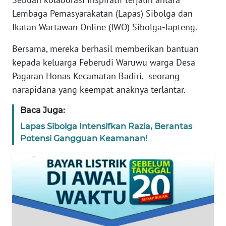
REDAKSI
Lembaga Pemasyarakatan (Lapas) Sibolga dan
Ikatan Wartawan Online (IWO) Sibolga-Tapteng.
KARIR
Bersama, mereka berhasil memberikan bantuan
kepada keluarga Feberudi Waruwu warga Desa
DISCLAIMER
Pagaran Honas Kecamatan Badiri, seorang
Wahana
narapidana yang keempat anaknya terlantar.
News
Regional
Baca Juga:
Lapas Sibolga Intensifkan Razia, Berantas
WN
Potensi Gangguan Keamanan!
SUMUT
WN
JAKARTA
WN
JABAR