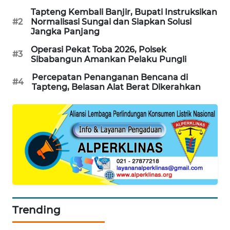
Tapteng Kembali Banjir, Bupati Instruksikan
KARING
#2
Normalisasi Sungai dan Siapkan Solusi
NEWS
Jangka Panjang
Operasi Pekat Toba 2026, Polsek
#3
JURNAL
Sibabangun Amankan Pelaku Pungli
MARITIM
Percepatan Penanganan Bencana di
#4
Tapteng, Belasan Alat Berat Dikerahkan
HUMBANG
NEWS
GARONGGANG
NEWS
FISUELRI
ID
ENERGI
Trending
NEWS