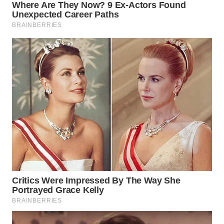
WAHANA
SPORT
WAHANA
UMKM
WAHANA
SELEB
WAHANA
PERSONA
WAHANA
OTOMOTIF
WAHANA
HEALTH