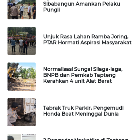
Sibabangun Amankan Pelaku
Pungli
PORTAL
KONSUMEN
Unjuk Rasa Lahan Ramba Joring,
FORWAMKI
PTAR Hormati Aspirasi Masyarakat
ALPERKLINAS
Normalisasi Sungai Silaga-laga,
FORJASIDA
BNPB dan Pemkab Tapteng
Kerahkan 4 unit Alat Berat
TAMBANG
NEWS
Tabrak Truk Parkir, Pengemudi
SITUNGIR
Honda Beat Meninggal Dunia
NEWS
SIDIKALANG
NEWS