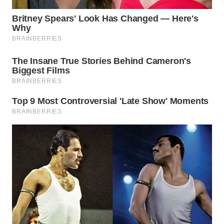
WN
INDRAMAYU
WN
KUNINGAN
WN
MAJALENGKA
WN
SUBANG
WN
SUKABUMI
WN
PURWAKARTA