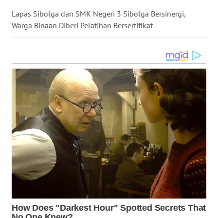
LANGKAT
Lapas Sibolga dan SMK Negeri 3 Sibolga Bersinergi,
Warga Binaan Diberi Pelatihan Bersertifikat
WN
TAPANULI
SELATAN
WN
TANJUNG
LESUNG
WN
KARO
WN
SIMALUNGUN
WN
LABUHANBATU