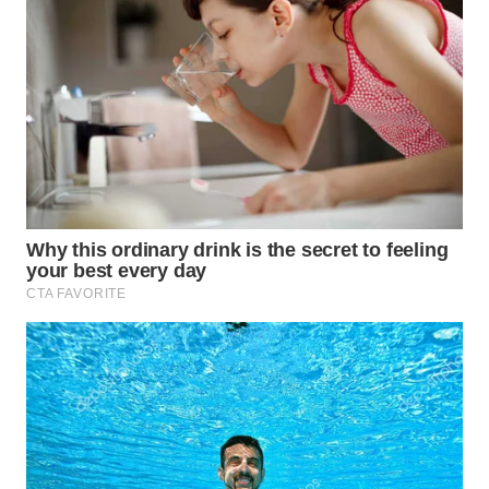
BEKASI
WN
BOGOR
WN
DEPOK
WN
TAPANULI
UTARA
WN
SAMOSIR
WN
PADANG
LAWAS