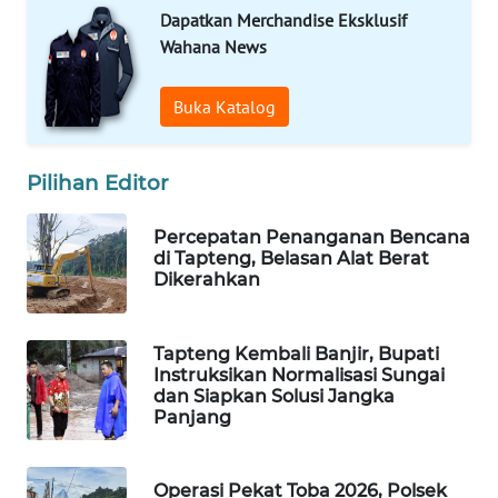
ID
Dapatkan Merchandise Eksklusif
Wahana News
MAWAKA
ID
Buka Katalog
MARTABAT
NET
Pilihan Editor
PLN
Percepatan Penanganan Bencana
WATCH
di Tapteng, Belasan Alat Berat
Dikerahkan
MKLI
Tapteng Kembali Banjir, Bupati
LPKKI
Instruksikan Normalisasi Sungai
dan Siapkan Solusi Jangka
Panjang
LKKI
KOPEKLIN
Operasi Pekat Toba 2026, Polsek