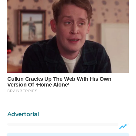
WAHANA
DESA
WISATA
LAPAK
WAHANA
Wahana
Network
KONSUMEN
LISTRIK
MASYARAKAT
Advertorial
KELISTRIKAN
WALINKI