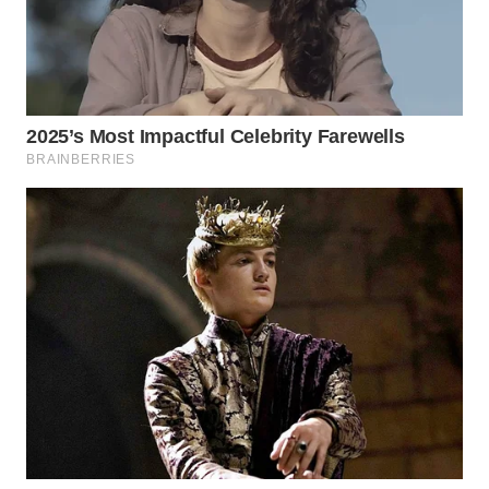
WAHANA
LISTRIK
WAHANA
TRAVEL
WAHANA
TV
WAHANANEWS
ID
WAHANANEWS
CO ID
WAHANANEWS
NET