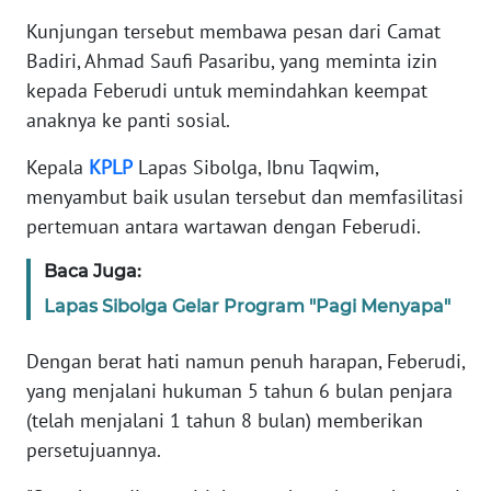
RIAU
Kunjungan tersebut membawa pesan dari Camat
Badiri, Ahmad Saufi Pasaribu, yang meminta izin
WN
SERAMBI
kepada Feberudi untuk memindahkan keempat
anaknya ke panti sosial.
WN
Kepala
KPLP
Lapas Sibolga, Ibnu Taqwim,
JAMBI
menyambut baik usulan tersebut dan memfasilitasi
pertemuan antara wartawan dengan Feberudi.
WN
SULTRA
Baca Juga:
WN
Lapas Sibolga Gelar Program "Pagi Menyapa"
NTB
Dengan berat hati namun penuh harapan, Feberudi,
WN
yang menjalani hukuman 5 tahun 6 bulan penjara
SULTENG
(telah menjalani 1 tahun 8 bulan) memberikan
persetujuannya.
WN
SULBAR