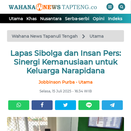
Utama
Khas
Nusantara
Serba-serbi
Opini
Indeks
WAHANA
Tutup
TV
Wahana News Tapanuli Tengah
Utama
Lapas Sibolga dan Insan Pers:
UTAMA
Sinergi Kemanusiaan untuk
KHAS
Keluarga Narapidana
Jobbinson Purba - Utama
NUSANTARA
Selasa, 15 Juli 2025 - 16:34 WIB
SERBA-
SERBI
OPINI