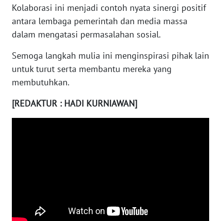
Kolaborasi ini menjadi contoh nyata sinergi positif
antara lembaga pemerintah dan media massa
WN
dalam mengatasi permasalahan sosial.
NUSANTARA
Semoga langkah mulia ini menginspirasi pihak lain
WN
untuk turut serta membantu mereka yang
JOGJA
membutuhkan.
WN
[REDAKTUR : HADI KURNIAWAN]
JATIM
WN
BALI
WN
KALBAR
WN
KALTENG