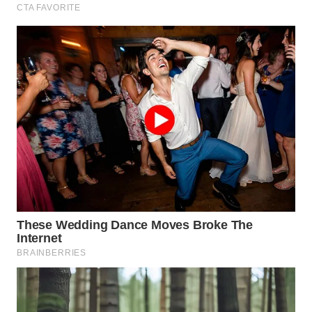
SURABAYA
WN
NATUNA
WN
BINTAN
WN
MANDALIKA
WN
LIKUPANG
WN
LABUANBAJO
WN
BORNEO