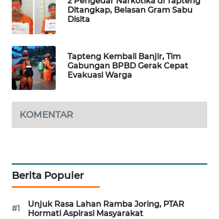
2 Pengedar Narkotika di Tapteng
Ditangkap, Belasan Gram Sabu
Disita
SIBARAGAS
NEWS
Tapteng Kembali Banjir, Tim
METRO
Gabungan BPBD Gerak Cepat
SIANTAR
Evakuasi Warga
NEWS
METRO
KOMENTAR
MEDAN
NEWS
METRO
JAKARTA
Berita Populer
NEWS
KRT
Unjuk Rasa Lahan Ramba Joring, PTAR
#1
NEWS
Hormati Aspirasi Masyarakat