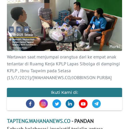
Informasi
INDEKS
BERITA
KONTAK
KAMI
Wartawan saat menjumpai orangtua dari ke empat anak
terlantar di Ruamg Kerja KPLP Lapas Sibolga di dampingi
INFO
IKLAN
KPLP , Ibnu Taqwim pada Selasa
(15/7/2025)/[WAHANANEWS.CO/JOBBINSON PURBA]
TENTANG
KAMI
Ikuti Kami di:
PEDOMAN
MEDIA
SIBER
TAPTENG.WAHANANEWS.CO
- PANDAN
Sebuah kolaborasi inspiratif terjalin antara