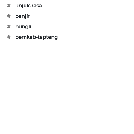
#
unjuk-rasa
CILEUNGSI
NEWS
#
banjir
#
pungli
BERKAT
#
pemkab-tapteng
NEWS
BERAMPU
NEWS
ANUGERAH
NEWS
AKHLAK
ID
PERAPKI
NEWS