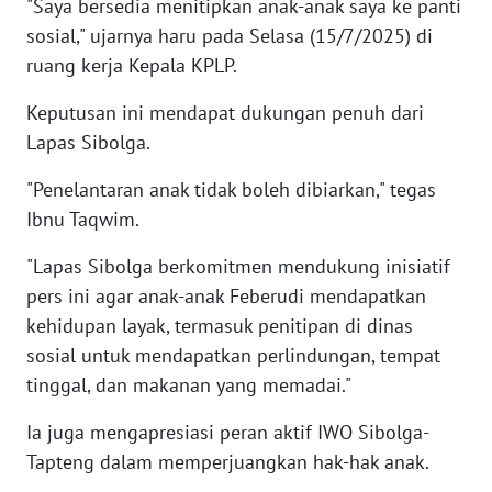
"Saya bersedia menitipkan anak-anak saya ke panti
sosial," ujarnya haru pada Selasa (15/7/2025) di
WN
ruang kerja Kepala KPLP.
BABEL
Keputusan ini mendapat dukungan penuh dari
WN
Lapas Sibolga.
SUMBAR
"Penelantaran anak tidak boleh dibiarkan," tegas
Ibnu Taqwim.
WN
SUMSEL
"Lapas Sibolga berkomitmen mendukung inisiatif
pers ini agar anak-anak Feberudi mendapatkan
WN
kehidupan layak, termasuk penitipan di dinas
BENGKULU
sosial untuk mendapatkan perlindungan, tempat
tinggal, dan makanan yang memadai."
WN
LAMPUNG
Ia juga mengapresiasi peran aktif IWO Sibolga-
Tapteng dalam memperjuangkan hak-hak anak.
WN
JATENG