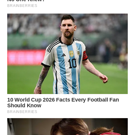
WN
TAPANULI
TENGAH
WN DELI
SERDANG
WN
TEBING
TINGGI
WN
PAKPAK
WN
KARAWANG
WN