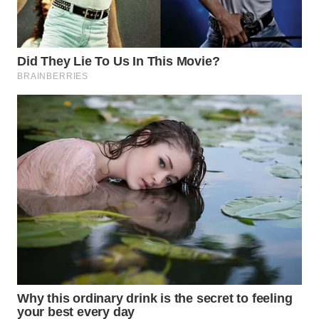
WN
PRIANGAN
TIMUR
WN
SEMARANG
WN
SOLO
WN
BOROBUDUR
WN
MADURA
WN