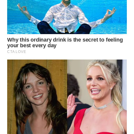
WN
SUMEDANG
WN
CIANJUR
WN
KEPULAUAN
SERIBU
WN
TANGERANG
WN
BINJAI
WN
CIREBON