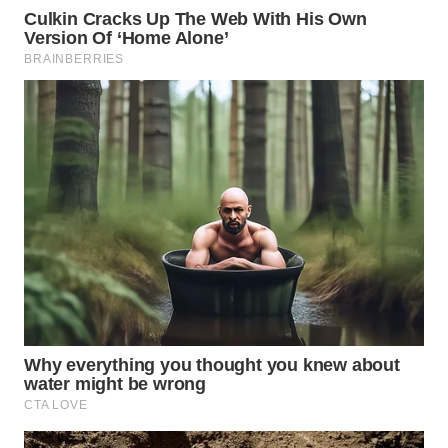
Wahana
Media
Group
WAHANA
NEWS
WAHANA
TANI
WAHANA
ADVOKAT
WAHANA
INFRASTRUKTUR
WAHANA
KONSUMEN