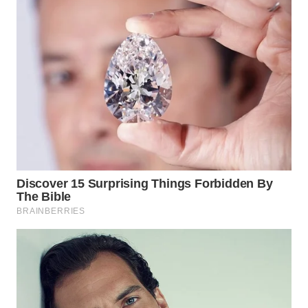
LANGKAT
WN
TAPANULI
SELATAN
WN
TANJUNG
LESUNG
WN
KARO
WN
SIMALUNGUN
WN
LABUHANBATU