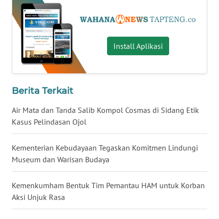
WN
KALTARA
Install Aplikasi
WN
KALSEL
Berita Terkait
WN
KALTIM
Air Mata dan Tanda Salib Kompol Cosmas di Sidang Etik
Kasus Pelindasan Ojol
WN
SULSEL
Kementerian Kebudayaan Tegaskan Komitmen Lindungi
Museum dan Warisan Budaya
WN
GORONTALO
Kemenkumham Bentuk Tim Pemantau HAM untuk Korban
Aksi Unjuk Rasa
WN
SULUT