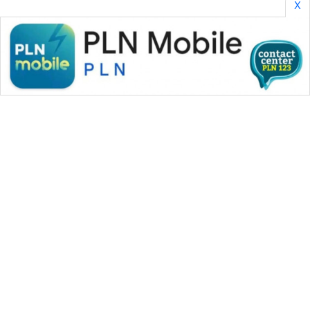
X
WAHANA MEDIA GROUP
|
|
|
WAHANA NEWS co
WAHANA TANI
WAHANA ADVOKAT
|
|
WAHANA INFRASTRUKTUR
WAHANA KONSUMEN
|
|
|
WAHANA LISTRIK
WAHANA TRAVEL
WAHANA TV