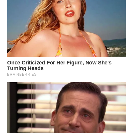
WN
PRIANGAN
TIMUR
WN
SEMARANG
WN
SOLO
WN
BOROBUDUR
WN
MADURA
WN