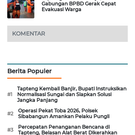
Gabungan BPBD Gerak Cepat
Evakuasi Warga
SIBARAGAS
NEWS
KOMENTAR
METRO
SIANTAR
NEWS
METRO
Berita Populer
MEDAN
NEWS
Tapteng Kembali Banjir, Bupati Instruksikan
#1
Normalisasi Sungai dan Siapkan Solusi
METRO
Jangka Panjang
JAKARTA
NEWS
Operasi Pekat Toba 2026, Polsek
#2
Sibabangun Amankan Pelaku Pungli
KRT
Percepatan Penanganan Bencana di
NEWS
#3
Tapteng, Belasan Alat Berat Dikerahkan