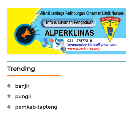
KARING
NEWS
JURNAL
MARITIM
HUMBANG
NEWS
Trending
GARONGGANG
NEWS
#
banjir
#
pungli
FISUELRI
ID
#
pemkab-tapteng
ENERGI
NEWS