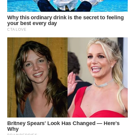
WN
SUMEDANG
WN
CIANJUR
WN
KEPULAUAN
SERIBU
WN
TANGERANG
WN
BINJAI
WN
CIREBON