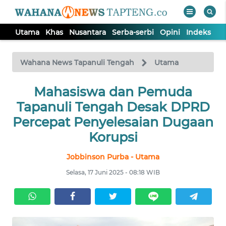
Utama
Khas
Nusantara
Serba-serbi
Opini
Indeks
WAHANA
Tutup
TV
Wahana News Tapanuli Tengah
Utama
Mahasiswa dan Pemuda
UTAMA
Tapanuli Tengah Desak DPRD
KHAS
Percepat Penyelesaian Dugaan
Korupsi
NUSANTARA
Jobbinson Purba - Utama
Selasa, 17 Juni 2025 - 08:18 WIB
SERBA-
SERBI
OPINI