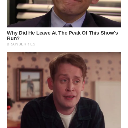
SURABAYA
WN
NATUNA
WN
BINTAN
WN
MANDALIKA
WN
LIKUPANG
WN
LABUANBAJO
WN
BORNEO