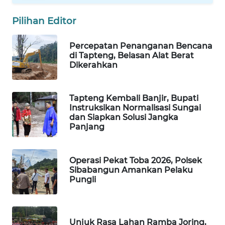
ID
Pilihan Editor
MAWAKA
ID
Percepatan Penanganan Bencana
di Tapteng, Belasan Alat Berat
Dikerahkan
MARTABAT
NET
Tapteng Kembali Banjir, Bupati
PLN
Instruksikan Normalisasi Sungai
WATCH
dan Siapkan Solusi Jangka
Panjang
MKLI
Operasi Pekat Toba 2026, Polsek
LPKKI
Sibabangun Amankan Pelaku
Pungli
LKKI
KOPEKLIN
Unjuk Rasa Lahan Ramba Joring,