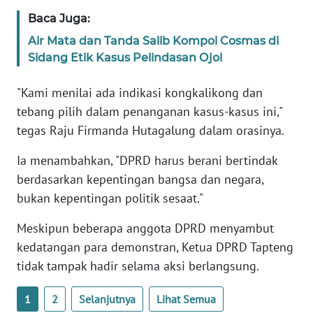
Baca Juga:
WN
Air Mata dan Tanda Salib Kompol Cosmas di
BABEL
Sidang Etik Kasus Pelindasan Ojol
WN
"Kami menilai ada indikasi kongkalikong dan
SUMBAR
tebang pilih dalam penanganan kasus-kasus ini,"
tegas Raju Firmanda Hutagalung dalam orasinya.
WN
SUMSEL
Ia menambahkan, "DPRD harus berani bertindak
berdasarkan kepentingan bangsa dan negara,
WN
bukan kepentingan politik sesaat."
BENGKULU
Meskipun beberapa anggota DPRD menyambut
WN
kedatangan para demonstran, Ketua DPRD Tapteng
LAMPUNG
tidak tampak hadir selama aksi berlangsung.
WN
1
2
Selanjutnya
Lihat Semua
JATENG