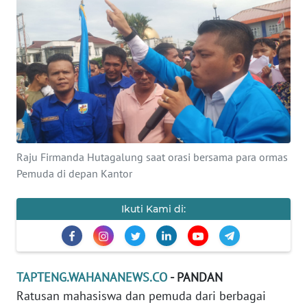
Informasi
INDEKS
BERITA
KONTAK
KAMI
INFO
Raju Firmanda Hutagalung saat orasi bersama para ormas
IKLAN
Pemuda di depan Kantor
TENTANG
Ikuti Kami di:
KAMI
PEDOMAN
MEDIA
TAPTENG.WAHANANEWS.CO
- PANDAN
SIBER
Ratusan mahasiswa dan pemuda dari berbagai