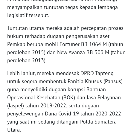
RIAU
menyampaikan tuntutan tegas kepada lembaga
legislatif tersebut.
WN
SERAMBI
Tuntutan utama mereka adalah percepatan proses
hukum terhadap dugaan pengerusakan aset
WN
Pemkab berupa mobil Fortuner BB 1064 M (tahun
JAMBI
perolehan 2015) dan New Avanza BB 309 M (tahun
perolehan 2013).
WN
SULTRA
Lebih lanjut, mereka mendesak DPRD Tapteng
untuk segera membentuk Panitia Khusus (Pansus)
WN
guna menyelidiki dugaan korupsi Bantuan
NTB
Operasional Kesehatan (BOK) dan Jasa Pelayanan
(Jaspel) tahun 2019-2022, serta dugaan
WN
SULTENG
penyelewengan Dana Covid-19 tahun 2020-2022
yang saat ini sedang ditangani Polda Sumatera
WN
Utara.
SULBAR