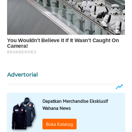
WAHANA
DESA
WISATA
LAPAK
WAHANA
Wahana
Network
Advertorial
KONSUMEN
LISTRIK
Dapatkan Merchandise Eksklusif
MASYARAKAT
Wahana News
KELISTRIKAN
Buka Katalog
WALINKI