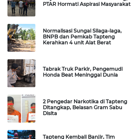
PTAR Hormati Aspirasi Masyarakat
PORTAL
KONSUMEN
Normalisasi Sungai Silaga-laga,
FORWAMKI
BNPB dan Pemkab Tapteng
Kerahkan 4 unit Alat Berat
ALPERKLINAS
Tabrak Truk Parkir, Pengemudi
FORJASIDA
Honda Beat Meninggal Dunia
TAMBANG
NEWS
2 Pengedar Narkotika di Tapteng
Ditangkap, Belasan Gram Sabu
SITUNGIR
Disita
NEWS
SIDIKALANG
Tapteng Kembali Banjir, Tim
NEWS