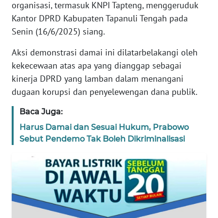
organisasi, termasuk KNPI Tapteng, menggeruduk
REDAKSI
Kantor DPRD Kabupaten Tapanuli Tengah pada
Senin (16/6/2025) siang.
KARIR
Aksi demonstrasi damai ini dilatarbelakangi oleh
DISCLAIMER
kekecewaan atas apa yang dianggap sebagai
kinerja DPRD yang lamban dalam menangani
Wahana
dugaan korupsi dan penyelewengan dana publik.
News
Regional
Baca Juga:
Harus Damai dan Sesuai Hukum, Prabowo
WN
Sebut Pendemo Tak Boleh Dikriminalisasi
SUMUT
WN
JAKARTA
WN
JABAR