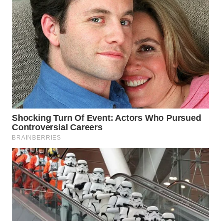
WAHANA
SPORT
WAHANA
UMKM
WAHANA
SELEB
WAHANA
PERSONA
WAHANA
OTOMOTIF
WAHANA
HEALTH