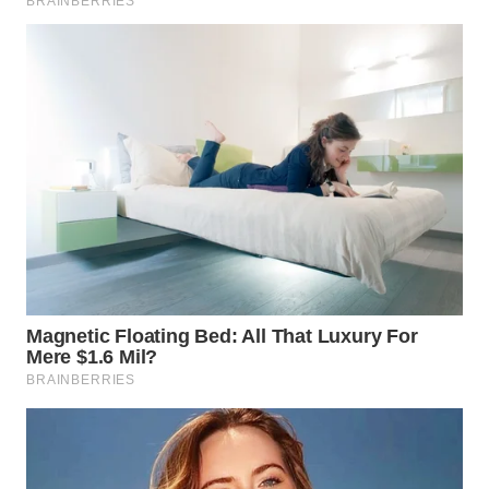
WN
INDRAMAYU
WN
KUNINGAN
WN
MAJALENGKA
WN
SUBANG
WN
SUKABUMI
WN
PURWAKARTA