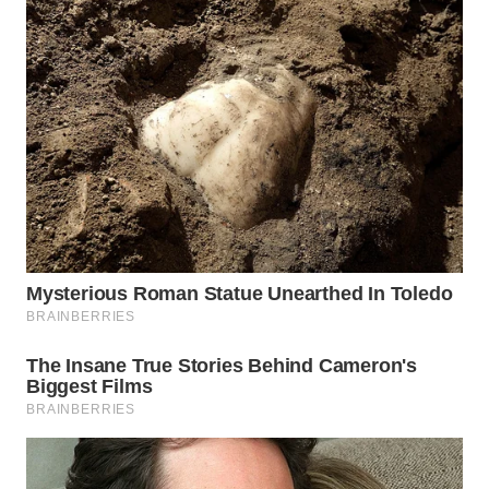
WAHANA
LISTRIK
WAHANA
TRAVEL
WAHANA
TV
WAHANANEWS
ID
WAHANANEWS
CO ID
WAHANANEWS
NET