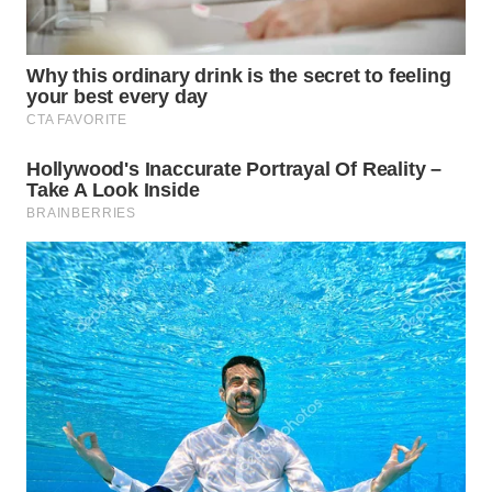
BEKASI
WN
BOGOR
WN
DEPOK
WN
TAPANULI
UTARA
WN
SAMOSIR
WN
PADANG
LAWAS