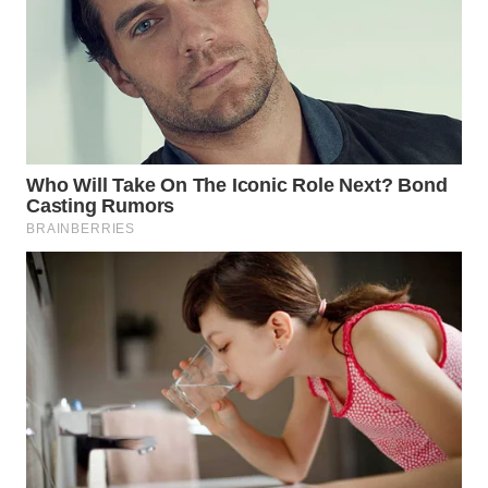
WN
TAPANULI
TENGAH
WN DELI
SERDANG
WN
TEBING
TINGGI
WN
PAKPAK
WN
KARAWANG
WN