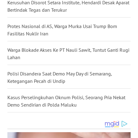
Kerusuhan Disorot Setara Institute, Hendardi Desak Aparat
Bertindak Tegas dan Terukur
WN
MALUKU
Protes Nasional di AS, Warga Murka Usai Trump Bom
Fasilitas Nuklir Iran
WN
MALUT
Warga Blokade Akses Ke PT Nauli Sawit, Tuntut Ganti Rugi
Lahan
WN
DAIRI
Polisi Disandera Saat Demo May Day di Semarang,
Ketegangan Pecah di Undip
WN
DANAU
TOBA
Kasus Perselingkuhan Oknum Polisi, Seorang Pria Nekat
Demo Sendirian di Polda Maluku
WN
NIAS
WN