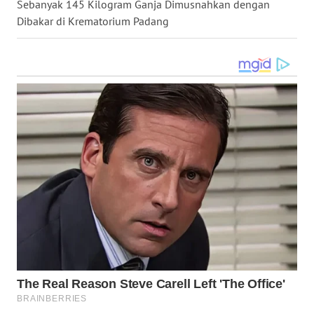
Sebanyak 145 Kilogram Ganja Dimusnahkan dengan
Dibakar di Krematorium Padang
WN
MALUKU
WN
MALUT
WN
DAIRI
WN
DANAU
TOBA
WN
NIAS
WN