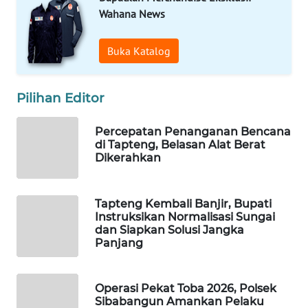
Wahana News
WAHANA
DESA
Buka Katalog
WISATA
LAPAK
Pilihan Editor
WAHANA
Percepatan Penanganan Bencana
di Tapteng, Belasan Alat Berat
Wahana
Dikerahkan
Network
KONSUMEN
Tapteng Kembali Banjir, Bupati
LISTRIK
Instruksikan Normalisasi Sungai
dan Siapkan Solusi Jangka
Panjang
MASYARAKAT
KELISTRIKAN
Operasi Pekat Toba 2026, Polsek
WALINKI
Sibabangun Amankan Pelaku