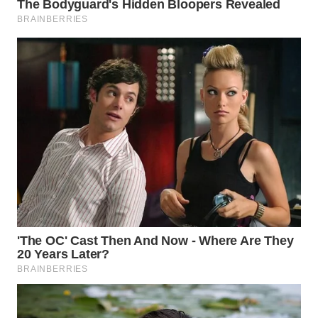
WAHANA
LISTRIK
WAHANA
TRAVEL
WAHANA
TV
WAHANANEWS
ID
WAHANANEWS
CO ID
WAHANANEWS
NET