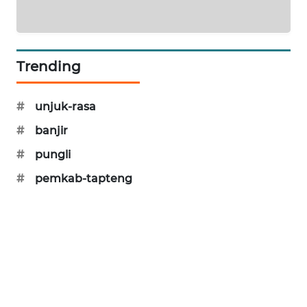
KARING
NEWS
Trending
JURNAL
MARITIM
#
unjuk-rasa
HUMBANG
#
banjir
NEWS
#
pungli
GARONGGANG
#
pemkab-tapteng
NEWS
FISUELRI
ID
ENERGI
NEWS