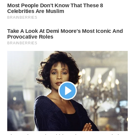
Wahana
Media
Group
WAHANA
NEWS
WAHANA
TANI
WAHANA
ADVOKAT
WAHANA
INFRASTRUKTUR
WAHANA
KONSUMEN