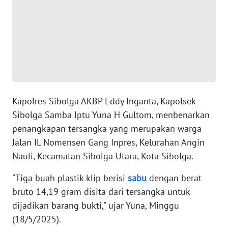
WN
BANTEN
WN
NTT
WN
Kapolres Sibolga AKBP Eddy Inganta, Kapolsek
KEPRI
Sibolga Samba Iptu Yuna H Gultom, menbenarkan
penangkapan tersangka yang merupakan warga
WN
Jalan IL Nomensen Gang Inpres, Kelurahan Angin
PAPUA
Nauli, Kecamatan Sibolga Utara, Kota Sibolga.
WN
"Tiga buah plastik klip berisi
sabu
dengan berat
PAPUA
bruto 14,19 gram disita dari tersangka untuk
BARAT
dijadikan barang bukti," ujar Yuna, Minggu
(18/5/2025).
WN