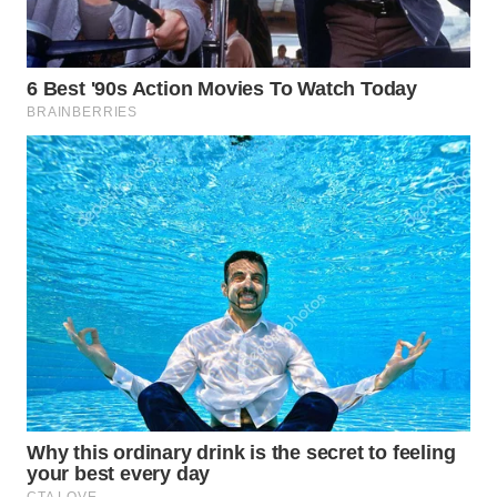
WN
SUMEDANG
WN
CIANJUR
WN
KEPULAUAN
SERIBU
WN
TANGERANG
WN
BINJAI
WN
CIREBON