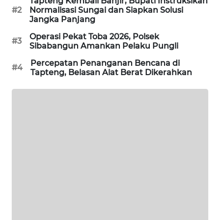
Tapteng Kembali Banjir, Bupati Instruksikan
#2
Normalisasi Sungai dan Siapkan Solusi
Jangka Panjang
SIBARAGAS
NEWS
Operasi Pekat Toba 2026, Polsek
#3
Sibabangun Amankan Pelaku Pungli
METRO
Percepatan Penanganan Bencana di
#4
SIANTAR
Tapteng, Belasan Alat Berat Dikerahkan
NEWS
METRO
MEDAN
NEWS
METRO
JAKARTA
NEWS
KRT
NEWS