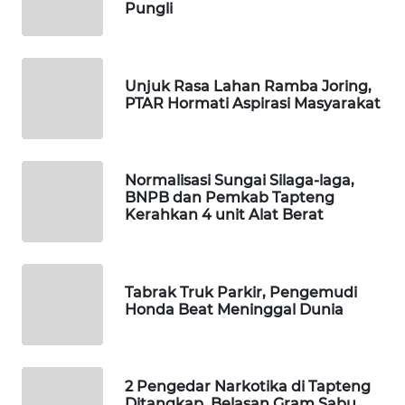
ID
Pungli
MAWAKA
ID
Unjuk Rasa Lahan Ramba Joring,
PTAR Hormati Aspirasi Masyarakat
MARTABAT
NET
Normalisasi Sungai Silaga-laga,
PLN
BNPB dan Pemkab Tapteng
WATCH
Kerahkan 4 unit Alat Berat
MKLI
Tabrak Truk Parkir, Pengemudi
LPKKI
Honda Beat Meninggal Dunia
LKKI
2 Pengedar Narkotika di Tapteng
KOPEKLIN
Ditangkap, Belasan Gram Sabu