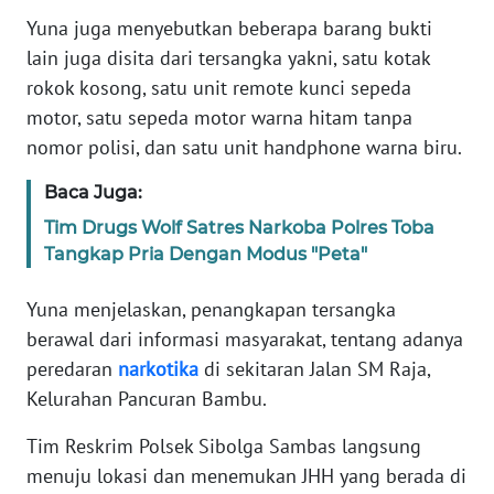
RIAU
Yuna juga menyebutkan beberapa barang bukti
lain juga disita dari tersangka yakni, satu kotak
WN
rokok kosong, satu unit remote kunci sepeda
SERAMBI
motor, satu sepeda motor warna hitam tanpa
WN
nomor polisi, dan satu unit handphone warna biru.
JAMBI
Baca Juga:
WN
Tim Drugs Wolf Satres Narkoba Polres Toba
SULTRA
Tangkap Pria Dengan Modus "Peta"
Yuna menjelaskan, penangkapan tersangka
WN
NTB
berawal dari informasi masyarakat, tentang adanya
peredaran
narkotika
di sekitaran Jalan SM Raja,
WN
Kelurahan Pancuran Bambu.
SULTENG
Tim Reskrim Polsek Sibolga Sambas langsung
WN
menuju lokasi dan menemukan JHH yang berada di
SULBAR