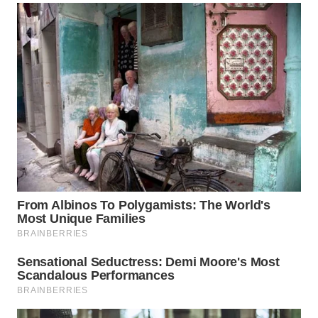
LANGKAT
WN
TAPANULI
SELATAN
WN
TANJUNG
LESUNG
WN
KARO
WN
SIMALUNGUN
WN
LABUHANBATU