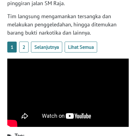
pinggiran jalan SM Raja.
Tim langsung mengamankan tersangka dan
WN
BABEL
melakukan penggeledahan, hingga ditemukan
barang bukti narkotika dan lainnya.
WN
SUMBAR
1
2
Selanjutnya
Lihat Semua
WN
SUMSEL
WN
BENGKULU
WN
LAMPUNG
WN
JATENG
Tag: