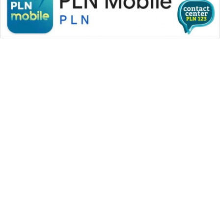
WAHANA MEDIA GROUP
|
|
|
WAHANA NEWS co
WAHANA TANI
WAHANA ADVOKAT
|
|
WAHANA INFRASTRUKTUR
WAHANA KONSUMEN
|
|
|
WAHANA LISTRIK
WAHANA TRAVEL
WAHANA TV
|
|
|
WAHANANEWS id
WAHANANEWS CO ID
WAHANANEWS NET
|
|
|
WAHANA SPORT ID
Wahana UMKM
Wahana Seleb