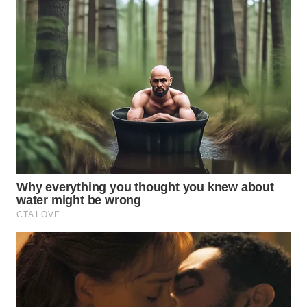
WN
TAPANULI
TENGAH
WN DELI
SERDANG
WN
TEBING
TINGGI
WN
PAKPAK
WN
KARAWANG
WN