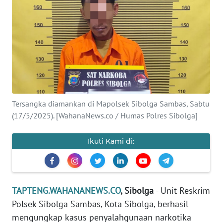
Informasi
INDEKS
BERITA
KONTAK
KAMI
Tersangka diamankan di Mapolsek Sibolga Sambas, Sabtu
INFO
(17/5/2025). [WahanaNews.co / Humas Polres Sibolga]
IKLAN
Ikuti Kami di:
TENTANG
KAMI
PEDOMAN
TAPTENG.WAHANANEWS.CO
, Sibolga
- Unit Reskrim
MEDIA
Polsek Sibolga Sambas, Kota Sibolga, berhasil
SIBER
mengungkap kasus penyalahgunaan narkotika