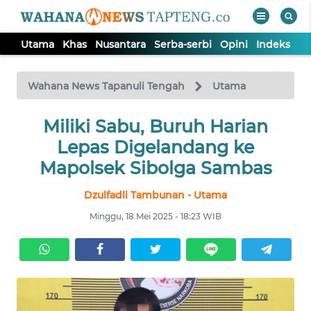
Utama
Khas
Nusantara
Serba-serbi
Opini
Indeks
WAHANA
Tutup
TV
Wahana News Tapanuli Tengah
Utama
Miliki Sabu, Buruh Harian
UTAMA
Lepas Digelandang ke
KHAS
Mapolsek Sibolga Sambas
Dzulfadli Tambunan - Utama
NUSANTARA
Minggu, 18 Mei 2025 - 18:23 WIB
SERBA-
SERBI
OPINI