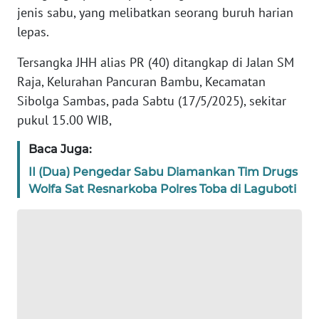
jenis sabu, yang melibatkan seorang buruh harian
REDAKSI
lepas.
KARIR
Tersangka JHH alias PR (40) ditangkap di Jalan SM
Raja, Kelurahan Pancuran Bambu, Kecamatan
DISCLAIMER
Sibolga Sambas, pada Sabtu (17/5/2025), sekitar
pukul 15.00 WIB,
Wahana
News
Baca Juga:
Regional
II (Dua) Pengedar Sabu Diamankan Tim Drugs
Wolfa Sat Resnarkoba Polres Toba di Laguboti
WN
SUMUT
WN
JAKARTA
WN
JABAR