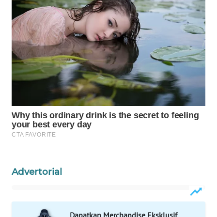
WAHANA
SPORT
WAHANA
UMKM
WAHANA
SELEB
WAHANA
PERSONA
WAHANA
Advertorial
OTOMOTIF
WAHANA
HEALTH
Dapatkan Merchandise Eksklusif