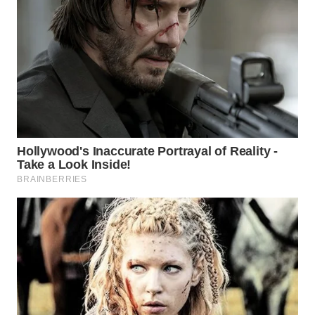
WN
PRIANGAN
TIMUR
WN
SEMARANG
WN
SOLO
WN
BOROBUDUR
WN
MADURA
WN