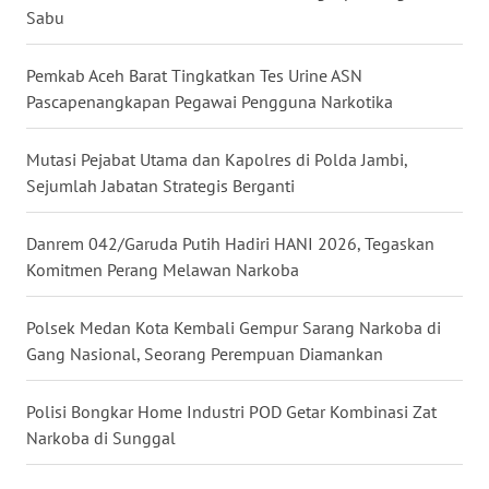
Sabu
WN
KALTARA
Pemkab Aceh Barat Tingkatkan Tes Urine ASN
Pascapenangkapan Pegawai Pengguna Narkotika
WN
KALSEL
Mutasi Pejabat Utama dan Kapolres di Polda Jambi,
Sejumlah Jabatan Strategis Berganti
WN
KALTIM
Danrem 042/Garuda Putih Hadiri HANI 2026, Tegaskan
Komitmen Perang Melawan Narkoba
WN
SULSEL
Polsek Medan Kota Kembali Gempur Sarang Narkoba di
Gang Nasional, Seorang Perempuan Diamankan
WN
GORONTALO
Polisi Bongkar Home Industri POD Getar Kombinasi Zat
Narkoba di Sunggal
WN
SULUT