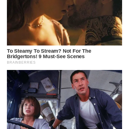
BEKASI
WN
BOGOR
WN
DEPOK
WN
TAPANULI
UTARA
WN
SAMOSIR
WN
PADANG
LAWAS