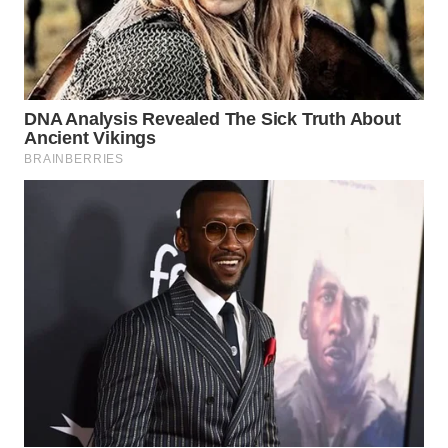
SURABAYA
WN
NATUNA
WN
BINTAN
WN
MANDALIKA
WN
LIKUPANG
WN
LABUANBAJO
WN
BORNEO