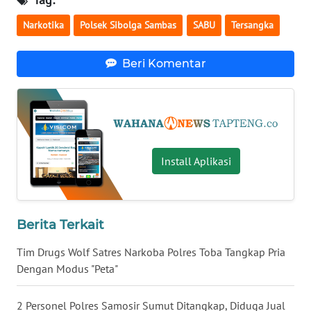
Narkotika
Polsek Sibolga Sambas
SABU
Tersangka
WN
NUSANTARA
Beri Komentar
WN
JOGJA
WN
JATIM
Install Aplikasi
WN
BALI
Berita Terkait
WN
Tim Drugs Wolf Satres Narkoba Polres Toba Tangkap Pria
KALBAR
Dengan Modus "Peta"
WN
KALTENG
2 Personel Polres Samosir Sumut Ditangkap, Diduga Jual