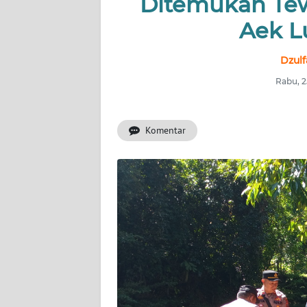
Ditemukan Tew
Aek L
INDEKS
BERITA
Dzul
KONTAK
Rabu, 2
KAMI
Komentar
INFO
IKLAN
TENTANG
KAMI
PEDOMAN
MEDIA
SIBER
REDAKSI