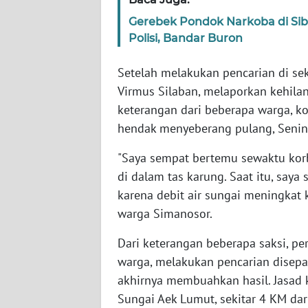
WN
Gerebek Pondok Narkoba di Si
KALTARA
Polisi, Bandar Buron
WN
Setelah melakukan pencarian di sek
KALSEL
Virmus Silaban, melaporkan kehila
keterangan dari beberapa warga, ko
WN
KALTIM
hendak menyeberang pulang, Senin 
"Saya sempat bertemu sewaktu kor
WN
di dalam tas karung. Saat itu, say
SULSEL
karena debit air sungai meningkat 
warga Simanosor.
WN
GORONTALO
Dari keterangan beberapa saksi, pe
warga, melakukan pencarian disepa
WN
SULUT
akhirnya membuahkan hasil. Jasad 
Sungai Aek Lumut, sekitar 4 KM dar