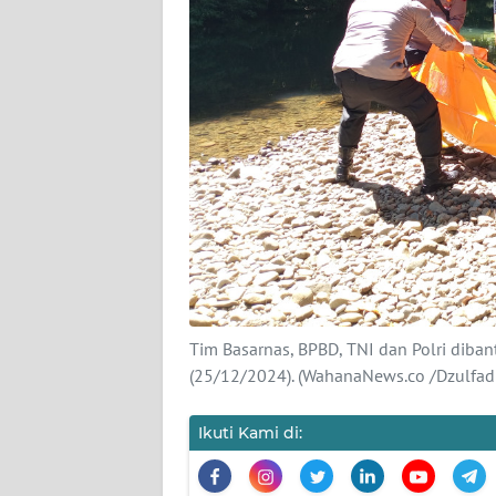
KARIR
DISCLAIMER
Wahana
News
Regional
WN
SUMUT
WN
Tim Basarnas, BPBD, TNI dan Polri diba
JAKARTA
(25/12/2024). (WahanaNews.co /Dzulfad
WN
Ikuti Kami di:
JABAR