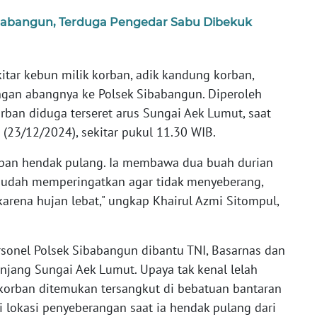
babangun, Terduga Pengedar Sabu Dibekuk
itar kebun milik korban, adik kandung korban,
ngan abangnya ke Polsek Sibabangun. Diperoleh
rban diduga terseret arus Sungai Aek Lumut, saat
(23/12/2024), sekitar pukul 11.30 WIB.
ban hendak pulang. Ia membawa dua buah durian
a sudah memperingatkan agar tidak menyeberang,
karena hujan lebat," ungkap Khairul Azmi Sitompul,
rsonel Polsek Sibabangun dibantu TNI, Basarnas dan
njang Sungai Aek Lumut. Upaya tak kenal lelah
korban ditemukan tersangkut di bebatuan bantaran
i lokasi penyeberangan saat ia hendak pulang dari