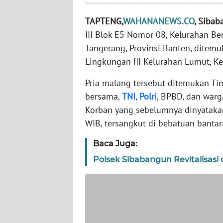
WN
BANTEN
TAPTENG,
WAHANANEWS.CO
, Siba
III Blok E5 Nomor 08, Kelurahan B
WN
Tangerang, Provinsi Banten, ditemu
NTT
Lingkungan III Kelurahan Lumut, K
WN
Pria malang tersebut ditemukan T
KEPRI
bersama,
TNI
,
Polri
, BPBD, dan warg
Korban yang sebelumnya dinyatakan
WN
WIB, tersangkut di bebatuan bantar
PAPUA
Baca Juga:
WN
Polsek Sibabangun Revitalisas
PAPUA
BARAT
WN
RIAU