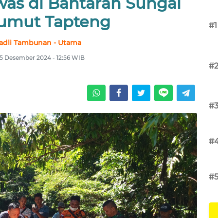
as di Bantaran Sungai
umut Tapteng
#1
fadli Tambunan - Utama
5 Desember 2024 - 12:56 WIB
#
#
#
#