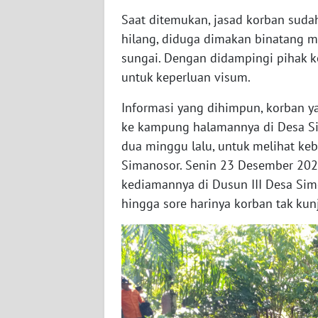
WN
Saat ditemukan, jasad korban suda
BABEL
hilang, diduga dimakan binatang m
sungai. Dengan didampingi pihak k
WN
untuk keperluan visum.
SUMBAR
Informasi yang dihimpun, korban 
WN
ke kampung halamannya di Desa Si
SUMSEL
dua minggu lalu, untuk melihat keb
Simanosor. Senin 23 Desember 2024
WN
kediamannya di Dusun III Desa Si
BENGKULU
hingga sore harinya korban tak kun
WN
LAMPUNG
WN
JATENG