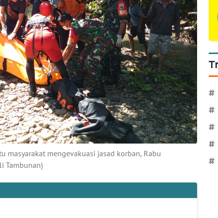
T
#
#
#
#
ntu masyarakat mengevakuasi jasad korban, Rabu
#
li Tambunan)