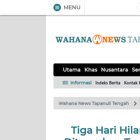
MENU
WAHANA
Tutup
TV
UTAMA
KHAS
Utama
Khas
Nusantara
Ser
NUSANTARA
Informasi
Indeks Berita
Kontak 
SERBA-
Wahana News Tapanuli Tengah
SERBI
OPINI
Tiga Hari Hi
Informasi