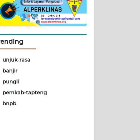
rending
unjuk-rasa
banjir
pungli
pemkab-tapteng
bnpb