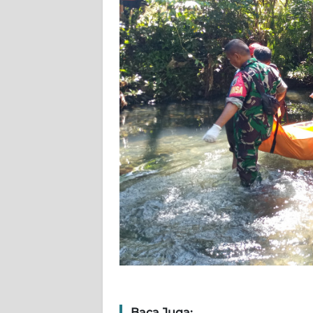
WN
NUSANTARA
WN
JOGJA
WN
JATIM
WN
BALI
WN
KALBAR
WN
KALTENG
Baca Juga: