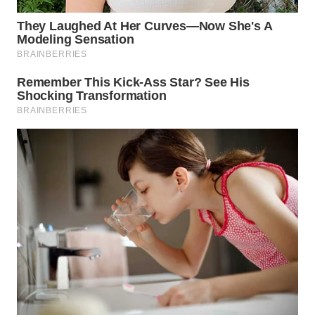
BEKASI
WN
BOGOR
WN
DEPOK
WN
TAPANULI
UTARA
WN
SAMOSIR
WN
PADANG
LAWAS