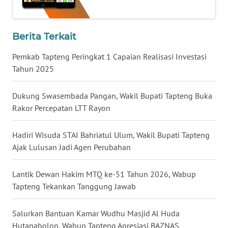
WN
MALUKU
Berita Terkait
Pemkab Tapteng Peringkat 1 Capaian Realisasi Investasi
WN
Tahun 2025
MALUT
Dukung Swasembada Pangan, Wakil Bupati Tapteng Buka
WN
DAIRI
Rakor Percepatan LTT Rayon
WN
Hadiri Wisuda STAI Bahriatul Ulum, Wakil Bupati Tapteng
DANAU
Ajak Lulusan Jadi Agen Perubahan
TOBA
Lantik Dewan Hakim MTQ ke-51 Tahun 2026, Wabup
WN
Tapteng Tekankan Tanggung Jawab
NIAS
Salurkan Bantuan Kamar Wudhu Masjid Al Huda
WN
Hutanabolon, Wabup Tapteng Apresiasi BAZNAS