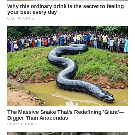
WN
SUMEDANG
WN
CIANJUR
WN
KEPULAUAN
SERIBU
WN
TANGERANG
WN
BINJAI
WN
CIREBON