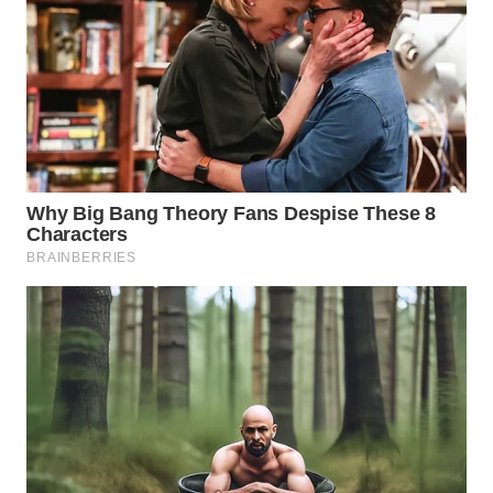
WAHANA
LISTRIK
WAHANA
TRAVEL
WAHANA
TV
WAHANANEWS
ID
WAHANANEWS
CO ID
WAHANANEWS
NET