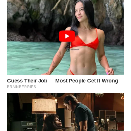
WN
INDRAMAYU
WN
KUNINGAN
WN
MAJALENGKA
WN
SUBANG
WN
SUKABUMI
WN
PURWAKARTA