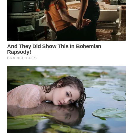
WN
PRIANGAN
TIMUR
WN
SEMARANG
WN
SOLO
WN
BOROBUDUR
WN
MADURA
WN