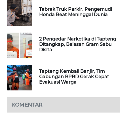
Tabrak Truk Parkir, Pengemudi
SIBARAGAS
Honda Beat Meninggal Dunia
NEWS
METRO
2 Pengedar Narkotika di Tapteng
SIANTAR
Ditangkap, Belasan Gram Sabu
NEWS
Disita
METRO
MEDAN
Tapteng Kembali Banjir, Tim
NEWS
Gabungan BPBD Gerak Cepat
Evakuasi Warga
METRO
JAKARTA
NEWS
KOMENTAR
KRT
NEWS