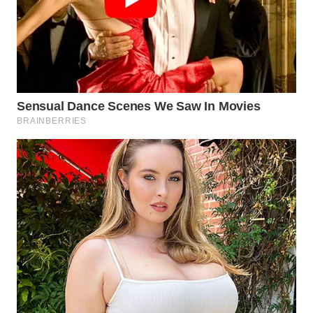
WN
TAPANULI
TENGAH
WN DELI
SERDANG
WN
TEBING
TINGGI
WN
PAKPAK
WN
KARAWANG
WN