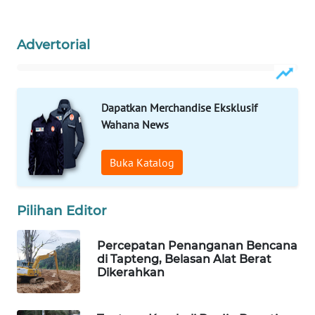
ID
MAWAKA
Advertorial
ID
MARTABAT
NET
Dapatkan Merchandise Eksklusif
Wahana News
PLN
WATCH
Buka Katalog
MKLI
Pilihan Editor
LPKKI
Percepatan Penanganan Bencana
di Tapteng, Belasan Alat Berat
LKKI
Dikerahkan
KOPEKLIN