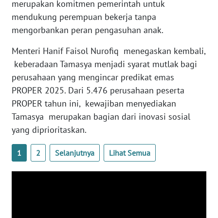
merupakan komitmen pemerintah untuk
mendukung perempuan bekerja tanpa
WN
mengorbankan peran pengasuhan anak.
NUSANTARA
Menteri Hanif Faisol Nurofiq menegaskan kembali,
WN
keberadaan Tamasya menjadi syarat mutlak bagi
JOGJA
perusahaan yang mengincar predikat emas
PROPER 2025. Dari 5.476 perusahaan peserta
WN
PROPER tahun ini, kewajiban menyediakan
JATIM
Tamasya merupakan bagian dari inovasi sosial
yang diprioritaskan.
WN
BALI
1
2
Selanjutnya
Lihat Semua
WN
KALBAR
WN
KALTENG