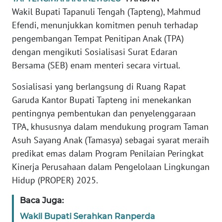
REDAKSI
Wakil Bupati Tapanuli Tengah (Tapteng), Mahmud
Efendi, menunjukkan komitmen penuh terhadap
KARIR
pengembangan Tempat Penitipan Anak (TPA)
dengan mengikuti Sosialisasi Surat Edaran
DISCLAIMER
Bersama (SEB) enam menteri secara virtual.
Sosialisasi yang berlangsung di Ruang Rapat
Wahana
News
Garuda Kantor Bupati Tapteng ini menekankan
Regional
pentingnya pembentukan dan penyelenggaraan
TPA, khususnya dalam mendukung program Taman
WN
Asuh Sayang Anak (Tamasya) sebagai syarat meraih
SUMUT
predikat emas dalam Program Penilaian Peringkat
Kinerja Perusahaan dalam Pengelolaan Lingkungan
WN
JAKARTA
Hidup (PROPER) 2025.
Baca Juga:
WN
JABAR
Wakil Bupati Serahkan Ranperda