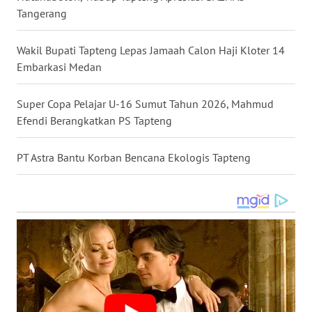
LANGKAT
Tangerang
WN
Wakil Bupati Tapteng Lepas Jamaah Calon Haji Kloter 14
TAPANULI
Embarkasi Medan
SELATAN
Super Copa Pelajar U-16 Sumut Tahun 2026, Mahmud
WN
Efendi Berangkatkan PS Tapteng
TANJUNG
LESUNG
PT Astra Bantu Korban Bencana Ekologis Tapteng
WN
KARO
WN
SIMALUNGUN
WN
LABUHANBATU