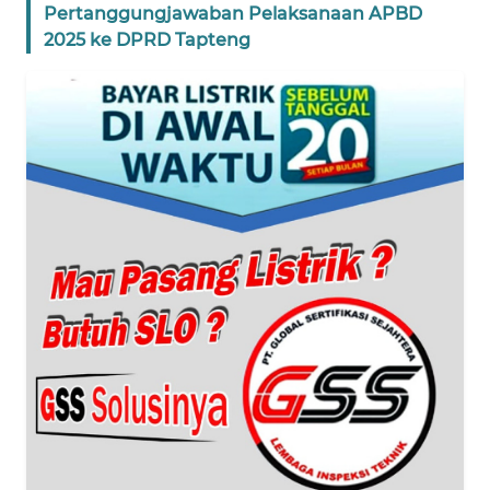
Pertanggungjawaban Pelaksanaan APBD
2025 ke DPRD Tapteng
WN
BANTEN
WN
NTT
WN
KEPRI
WN
PAPUA
WN
PAPUA
BARAT
WN