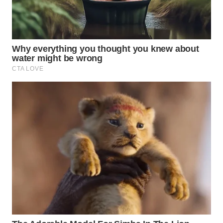
WAHANA
SPORT
WAHANA
UMKM
WAHANA
SELEB
WAHANA
PERSONA
WAHANA
OTOMOTIF
WAHANA
HEALTH