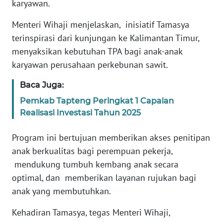
karyawan.
Menteri Wihaji menjelaskan, inisiatif Tamasya
WN
BABEL
terinspirasi dari kunjungan ke Kalimantan Timur,
menyaksikan kebutuhan TPA bagi anak-anak
WN
karyawan perusahaan perkebunan sawit.
SUMBAR
Baca Juga:
WN
Pemkab Tapteng Peringkat 1 Capaian
SUMSEL
Realisasi Investasi Tahun 2025
WN
Program ini bertujuan memberikan akses penitipan
BENGKULU
anak berkualitas bagi perempuan pekerja,
mendukung tumbuh kembang anak secara
WN
optimal, dan memberikan layanan rujukan bagi
LAMPUNG
anak yang membutuhkan.
WN
Kehadiran Tamasya, tegas Menteri Wihaji,
JATENG