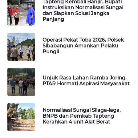
Tapteng Kembali Banjir, Bupati
Instruksikan Normalisasi Sungai
PORTAL
dan Siapkan Solusi Jangka
Panjang
KONSUMEN
FORWAMKI
Operasi Pekat Toba 2026, Polsek
Sibabangun Amankan Pelaku
Pungli
ALPERKLINAS
FORJASIDA
Unjuk Rasa Lahan Ramba Joring,
PTAR Hormati Aspirasi Masyarakat
TAMBANG
NEWS
SITUNGIR
Normalisasi Sungai Silaga-laga,
NEWS
BNPB dan Pemkab Tapteng
Kerahkan 4 unit Alat Berat
SIDIKALANG
NEWS