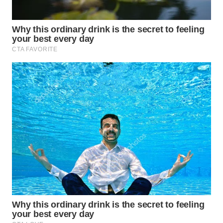
SURABAYA
WN
NATUNA
WN
BINTAN
WN
MANDALIKA
WN
LIKUPANG
WN
LABUANBAJO
WN
BORNEO