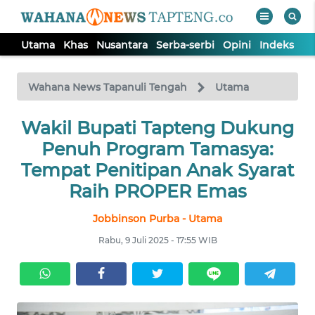
Utama
Khas
Nusantara
Serba-serbi
Opini
Indeks
WAHANA
Tutup
TV
Wahana News Tapanuli Tengah
Utama
Wakil Bupati Tapteng Dukung
UTAMA
Penuh Program Tamasya:
KHAS
Tempat Penitipan Anak Syarat
Raih PROPER Emas
NUSANTARA
Jobbinson Purba - Utama
Rabu, 9 Juli 2025 - 17:55 WIB
SERBA-
SERBI
OPINI