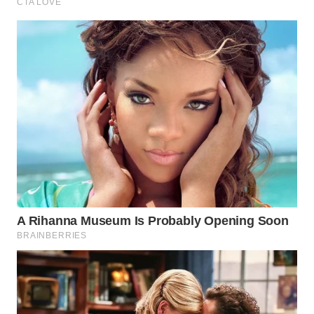
Wahana
Media
Group
WAHANA
NEWS
WAHANA
TANI
WAHANA
ADVOKAT
WAHANA
INFRASTRUKTUR
WAHANA
KONSUMEN