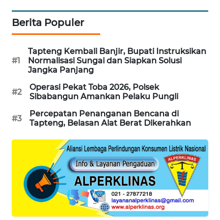
KARING
Berita Populer
NEWS
Tapteng Kembali Banjir, Bupati Instruksikan
JURNAL
#1
Normalisasi Sungai dan Siapkan Solusi
MARITIM
Jangka Panjang
Operasi Pekat Toba 2026, Polsek
HUMBANG
#2
Sibabangun Amankan Pelaku Pungli
NEWS
Percepatan Penanganan Bencana di
#3
Tapteng, Belasan Alat Berat Dikerahkan
GARONGGANG
NEWS
FISUELRI
ID
ENERGI
NEWS