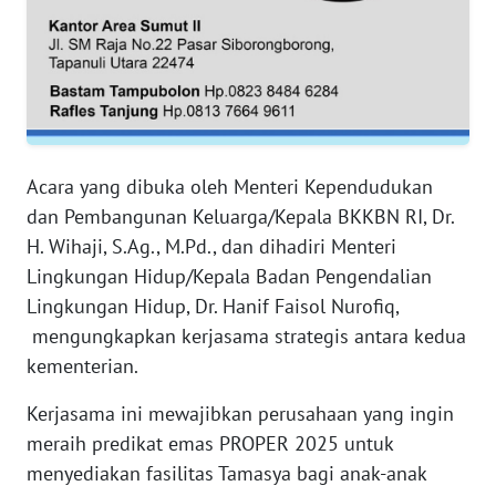
RIAU
WN
SERAMBI
WN
JAMBI
Acara yang dibuka oleh Menteri Kependudukan
dan Pembangunan Keluarga/Kepala BKKBN RI, Dr.
WN
H. Wihaji, S.Ag., M.Pd., dan dihadiri Menteri
SULTRA
Lingkungan Hidup/Kepala Badan Pengendalian
Lingkungan Hidup, Dr. Hanif Faisol Nurofiq,
WN
NTB
mengungkapkan kerjasama strategis antara kedua
kementerian.
WN
Kerjasama ini mewajibkan perusahaan yang ingin
SULTENG
meraih predikat emas PROPER 2025 untuk
menyediakan fasilitas Tamasya bagi anak-anak
WN
SULBAR