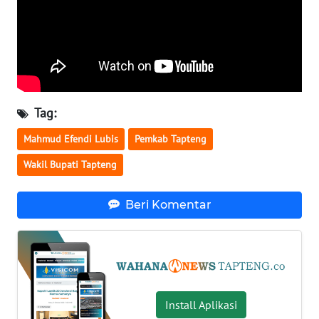
WN
KALTARA
WN
KALSEL
Tag:
WN
Mahmud Efendi Lubis
Pemkab Tapteng
KALTIM
Wakil Bupati Tapteng
WN
Beri Komentar
SULSEL
WN
GORONTALO
WN
Install Aplikasi
SULUT