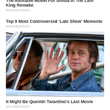
WAHANA
DESA
WISATA
LAPAK
WAHANA
Wahana
Network
KONSUMEN
LISTRIK
MASYARAKAT
KELISTRIKAN
WALINKI