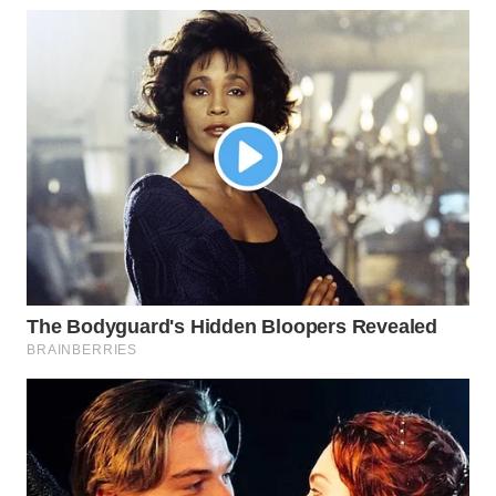
WN
TAPANULI
TENGAH
WN DELI
SERDANG
WN
TEBING
TINGGI
WN
PAKPAK
WN
KARAWANG
WN