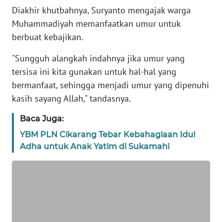
REDAKSI
Diakhir khutbahnya, Suryanto mengajak warga
Muhammadiyah memanfaatkan umur untuk
KARIR
berbuat kebajikan.
"Sungguh alangkah indahnya jika umur yang
DISCLAIMER
tersisa ini kita gunakan untuk hal-hal yang
bermanfaat, sehingga menjadi umur yang dipenuhi
Wahana
News
kasih sayang Allah," tandasnya.
Regional
Baca Juga:
WN
YBM PLN Cikarang Tebar Kebahagiaan Idul
SUMUT
Adha untuk Anak Yatim di Sukamahi
WN
JAKARTA
WN
JABAR