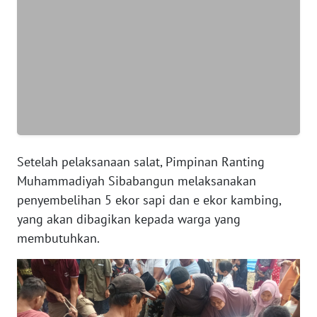
WN
BANTEN
WN
NTT
WN
KEPRI
Setelah pelaksanaan salat, Pimpinan Ranting
Muhammadiyah Sibabangun melaksanakan
WN
penyembelihan 5 ekor sapi dan e ekor kambing,
PAPUA
yang akan dibagikan kepada warga yang
membutuhkan.
WN
PAPUA
BARAT
WN