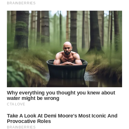
WN
PRIANGAN
TIMUR
WN
SEMARANG
WN
SOLO
WN
BOROBUDUR
WN
MADURA
WN