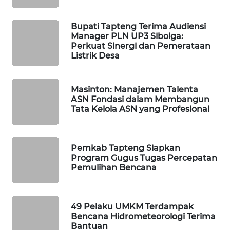
WAHANA
Bupati Tapteng Terima Audiensi
DESA
Manager PLN UP3 Sibolga:
WISATA
Perkuat Sinergi dan Pemerataan
Listrik Desa
LAPAK
WAHANA
Masinton: Manajemen Talenta
ASN Fondasi dalam Membangun
Wahana
Tata Kelola ASN yang Profesional
Network
KONSUMEN
Pemkab Tapteng Siapkan
LISTRIK
Program Gugus Tugas Percepatan
Pemulihan Bencana
MASYARAKAT
KELISTRIKAN
49 Pelaku UMKM Terdampak
Bencana Hidrometeorologi Terima
WALINKI
Bantuan