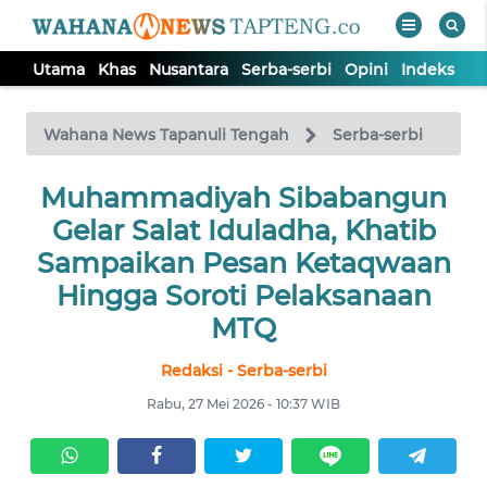
Utama
Khas
Nusantara
Serba-serbi
Opini
Indeks
WAHANA
Tutup
TV
Wahana News Tapanuli Tengah
Serba-serbi
Muhammadiyah Sibabangun
UTAMA
Gelar Salat Iduladha, Khatib
KHAS
Sampaikan Pesan Ketaqwaan
Hingga Soroti Pelaksanaan
NUSANTARA
MTQ
Redaksi - Serba-serbi
SERBA-
SERBI
Rabu, 27 Mei 2026 - 10:37 WIB
OPINI