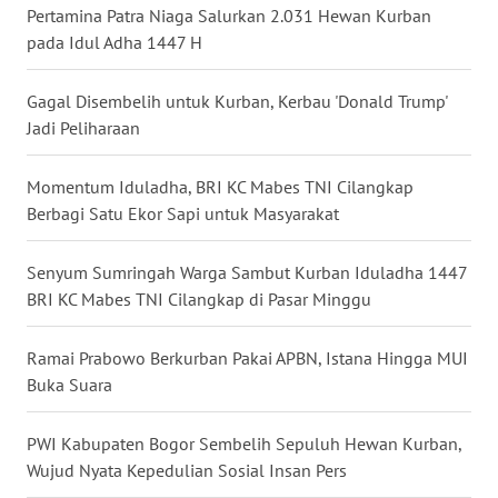
Pertamina Patra Niaga Salurkan 2.031 Hewan Kurban
pada Idul Adha 1447 H
WN
KALTARA
Gagal Disembelih untuk Kurban, Kerbau 'Donald Trump'
Jadi Peliharaan
WN
KALSEL
Momentum Iduladha, BRI KC Mabes TNI Cilangkap
Berbagi Satu Ekor Sapi untuk Masyarakat
WN
KALTIM
Senyum Sumringah Warga Sambut Kurban Iduladha 1447
WN
BRI KC Mabes TNI Cilangkap di Pasar Minggu
SULSEL
Ramai Prabowo Berkurban Pakai APBN, Istana Hingga MUI
WN
Buka Suara
GORONTALO
PWI Kabupaten Bogor Sembelih Sepuluh Hewan Kurban,
WN
Wujud Nyata Kepedulian Sosial Insan Pers
SULUT