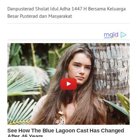
Danpusterad Sholat Idul Adha 1447 H Bersama Keluarga
WN
Besar Pusterad dan Masyarakat
MALUKU
WN
MALUT
WN
DAIRI
WN
DANAU
TOBA
WN
NIAS
WN