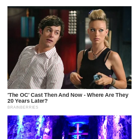
SURABAYA
WN
NATUNA
WN
BINTAN
WN
MANDALIKA
WN
LIKUPANG
WN
LABUANBAJO
WN
BORNEO