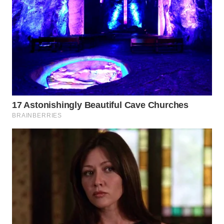
Wahana
Media
Group
WAHANA
NEWS
WAHANA
TANI
WAHANA
ADVOKAT
WAHANA
INFRASTRUKTUR
WAHANA
KONSUMEN