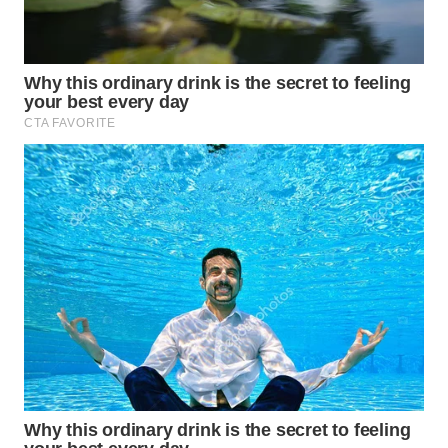
WN
SUMEDANG
WN
CIANJUR
WN
KEPULAUAN
SERIBU
WN
TANGERANG
WN
BINJAI
WN
CIREBON