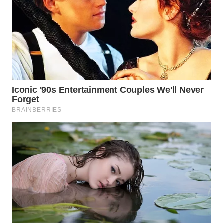
BEKASI
WN
BOGOR
WN
DEPOK
WN
TAPANULI
UTARA
WN
SAMOSIR
WN
PADANG
LAWAS