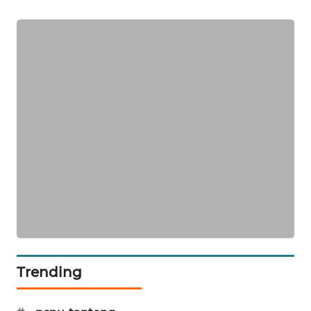
SIBARAGAS
NEWS
METRO
SIANTAR
NEWS
METRO
MEDAN
NEWS
METRO
JAKARTA
NEWS
Trending
KRT
NEWS