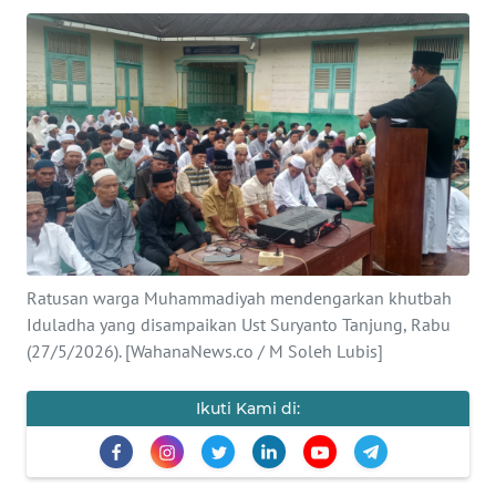
Informasi
INDEKS
BERITA
KONTAK
KAMI
INFO
IKLAN
Ratusan warga Muhammadiyah mendengarkan khutbah
Iduladha yang disampaikan Ust Suryanto Tanjung, Rabu
TENTANG
(27/5/2026). [WahanaNews.co / M Soleh Lubis]
KAMI
Ikuti Kami di:
PEDOMAN
MEDIA
SIBER