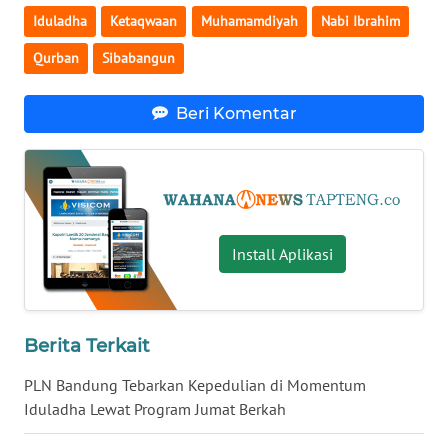
Iduladha
Ketaqwaan
Muhamamdiyah
Nabi Ibrahim
WN
Qurban
Sibabangun
NUSANTARA
Beri Komentar
WN
JOGJA
WN
JATIM
Install Aplikasi
WN
BALI
Berita Terkait
WN
KALBAR
PLN Bandung Tebarkan Kepedulian di Momentum
Iduladha Lewat Program Jumat Berkah
WN
KALTENG