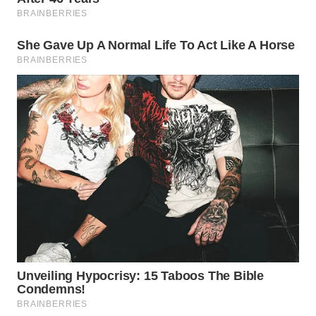
LANGKAT
WN
TAPANULI
SELATAN
WN
TANJUNG
LESUNG
WN
KARO
WN
SIMALUNGUN
WN
LABUHANBATU