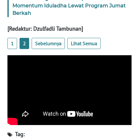
Momentum Iduladha Lewat Program Jumat
Berkah
WN
BABEL
[Redaktur: Dzulfadli Tambunan]
WN
1
2
Sebelumnya
Lihat Semua
SUMBAR
WN
SUMSEL
WN
BENGKULU
WN
LAMPUNG
WN
Tag:
JATENG