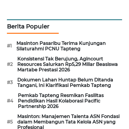
PORTAL
KONSUMEN
Berita Populer
FORWAMKI
Masinton Pasaribu Terima Kunjungan
#1
Silaturahmi PCNU Tapteng
ALPERKLINAS
Konsistensi Tak Berujung, Agincourt
#2
Resources Salurkan Rp5,29 Miliar Beasiswa
FORJASIDA
Martabe Prestasi 2026
TAMBANG
Dokumen Lahan Huntap Belum Ditanda
#3
Tangani, Ini Klarifikasi Pemkab Tapteng
NEWS
Pemkab Tapteng Resmikan Fasilitas
#4
Pendidikan Hasil Kolaborasi Pacific
SITUNGIR
Partnership 2026
NEWS
Masinton: Manajemen Talenta ASN Fondasi
#5
dalam Membangun Tata Kelola ASN yang
SIDIKALANG
Profesional
NEWS