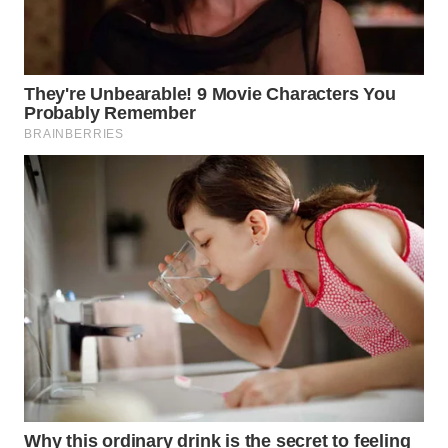
WAHANA
LISTRIK
WAHANA
TRAVEL
WAHANA
TV
WAHANANEWS
ID
WAHANANEWS
CO ID
WAHANANEWS
NET