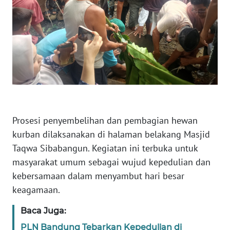
RIAU
WN
SERAMBI
WN
JAMBI
WN
SULTRA
Prosesi penyembelihan dan pembagian hewan
kurban dilaksanakan di halaman belakang Masjid
WN
Taqwa Sibabangun. Kegiatan ini terbuka untuk
NTB
masyarakat umum sebagai wujud kepedulian dan
kebersamaan dalam menyambut hari besar
WN
keagamaan.
SULTENG
Baca Juga:
WN
PLN Bandung Tebarkan Kepedulian di
SULBAR