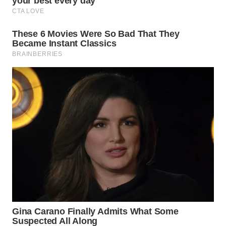
WN
INDRAMAYU
WN
KUNINGAN
WN
MAJALENGKA
WN
SUBANG
WN
SUKABUMI
WN
PURWAKARTA