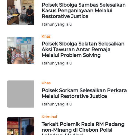
Polsek Sibolga Sambas Selesaikan
Kasus Penganiayaan Melalui
WN
Restorative Justice
BABEL
1 tahun yang lalu
Khas
WN
Polsek Sibolga Selatan Selesaikan
SUMBAR
Aksi Tawuran Antar Remaja
Melalui Problem Solving
WN
1 tahun yang lalu
SUMSEL
WN
Khas
BENGKULU
Polsek Sorkam Selesaikan Perkara
Melalui Restorative Justice
1 tahun yang lalu
WN
LAMPUNG
Kriminal
Terkait Polemik Razia RM Padang
WN
non-Minang di Cirebon Polisi
JATENG