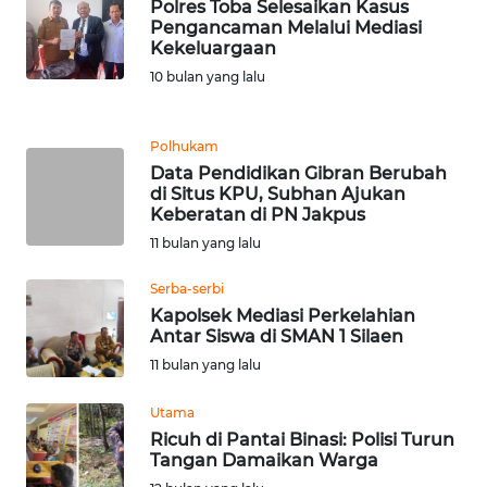
Polres Toba Selesaikan Kasus
Pengancaman Melalui Mediasi
WN
Kekeluargaan
BANTEN
10 bulan yang lalu
WN
NTT
Polhukam
Data Pendidikan Gibran Berubah
di Situs KPU, Subhan Ajukan
WN
Keberatan di PN Jakpus
KEPRI
11 bulan yang lalu
WN
Serba-serbi
PAPUA
Kapolsek Mediasi Perkelahian
Antar Siswa di SMAN 1 Silaen
WN
11 bulan yang lalu
PAPUA
BARAT
Utama
Ricuh di Pantai Binasi: Polisi Turun
Tangan Damaikan Warga
WN