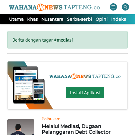
Utama
Khas
Nusantara
Serba-serbi
Opini
Indeks
WAHANA
Tutup
TV
Berita dengan tagar
#mediasi
UTAMA
KHAS
NUSANTARA
Install Aplikasi
SERBA-
SERBI
Polhukam
Melalui Mediasi, Dugaan
OPINI
Pelanggaran Debt Collector