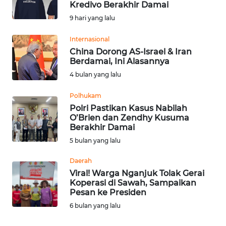
Kredivo Berakhir Damai
Informasi
9 hari yang lalu
INDEKS
Internasional
BERITA
China Dorong AS-Israel & Iran
Berdamai, Ini Alasannya
KONTAK
4 bulan yang lalu
KAMI
Polhukam
Polri Pastikan Kasus Nabilah
INFO
O’Brien dan Zendhy Kusuma
IKLAN
Berakhir Damai
5 bulan yang lalu
TENTANG
KAMI
Daerah
Viral! Warga Nganjuk Tolak Gerai
Koperasi di Sawah, Sampaikan
PEDOMAN
Pesan ke Presiden
MEDIA
6 bulan yang lalu
SIBER