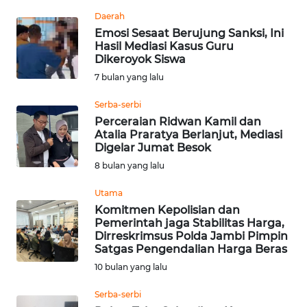
REDAKSI
Daerah
Emosi Sesaat Berujung Sanksi, Ini
Hasil Mediasi Kasus Guru
KARIR
Dikeroyok Siswa
7 bulan yang lalu
DISCLAIMER
Serba-serbi
Wahana
Perceraian Ridwan Kamil dan
News
Atalia Praratya Berlanjut, Mediasi
Regional
Digelar Jumat Besok
8 bulan yang lalu
WN
Utama
SUMUT
Komitmen Kepolisian dan
Pemerintah jaga Stabilitas Harga,
WN
Dirreskrimsus Polda Jambi Pimpin
JAKARTA
Satgas Pengendalian Harga Beras
10 bulan yang lalu
WN
Serba-serbi
JABAR