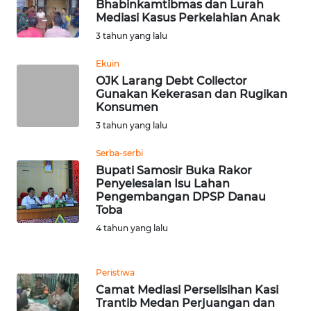
BEKASI
Bhabinkamtibmas dan Lurah
Mediasi Kasus Perkelahian Anak
3 tahun yang lalu
WN
BOGOR
Ekuin
OJK Larang Debt Collector
WN
Gunakan Kekerasan dan Rugikan
DEPOK
Konsumen
3 tahun yang lalu
WN
Serba-serbi
TAPANULI
Bupati Samosir Buka Rakor
UTARA
Penyelesaian Isu Lahan
Pengembangan DPSP Danau
WN
Toba
SAMOSIR
4 tahun yang lalu
WN
Peristiwa
PADANG
Camat Mediasi Perselisihan Kasi
LAWAS
Trantib Medan Perjuangan dan