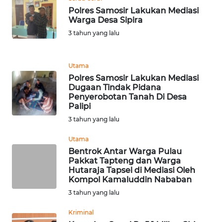
LANGKAT
Polres Samosir Lakukan Mediasi
Warga Desa Sipira
WN
3 tahun yang lalu
TAPANULI
SELATAN
Utama
WN
Polres Samosir Lakukan Mediasi
TANJUNG
Dugaan Tindak Pidana
LESUNG
Penyerobotan Tanah Di Desa
Palipi
3 tahun yang lalu
WN
KARO
Utama
Bentrok Antar Warga Pulau
WN
Pakkat Tapteng dan Warga
SIMALUNGUN
Hutaraja Tapsel di Mediasi Oleh
Kompol Kamaluddin Nababan
3 tahun yang lalu
WN
LABUHANBATU
Kriminal