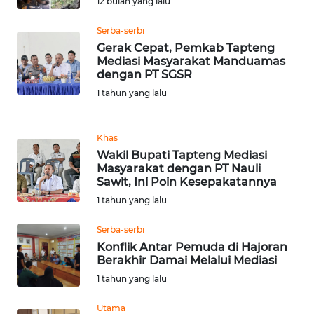
RIAU
12 bulan yang lalu
Serba-serbi
WN
Gerak Cepat, Pemkab Tapteng
SERAMBI
Mediasi Masyarakat Manduamas
dengan PT SGSR
WN
1 tahun yang lalu
JAMBI
Khas
WN
Wakil Bupati Tapteng Mediasi
SULTRA
Masyarakat dengan PT Nauli
Sawit, Ini Poin Kesepakatannya
WN
1 tahun yang lalu
NTB
Serba-serbi
WN
Konflik Antar Pemuda di Hajoran
Berakhir Damai Melalui Mediasi
SULTENG
1 tahun yang lalu
WN
Utama
SULBAR