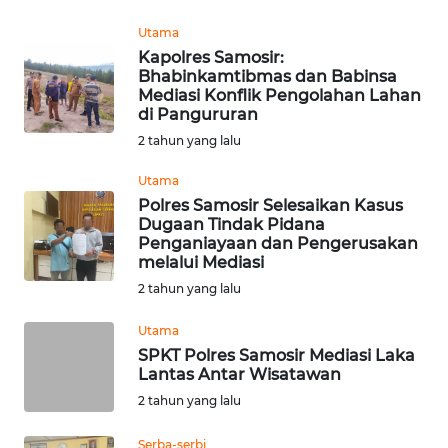
Utama
WN
Kapolres Samosir:
MALUKU
Bhabinkamtibmas dan Babinsa
Mediasi Konflik Pengolahan Lahan
WN
di Pangururan
MALUT
2 tahun yang lalu
Utama
WN
Polres Samosir Selesaikan Kasus
DAIRI
Dugaan Tindak Pidana
Penganiayaan dan Pengerusakan
WN
melalui Mediasi
DANAU
2 tahun yang lalu
TOBA
Utama
SPKT Polres Samosir Mediasi Laka
WN
Lantas Antar Wisatawan
NIAS
2 tahun yang lalu
WN
Serba-serbi