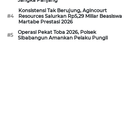
Jangka Panjang
Konsistensi Tak Berujung, Agincourt
WN
#4
Resources Salurkan Rp5,29 Miliar Beasiswa
PRIANGAN
Martabe Prestasi 2026
TIMUR
Operasi Pekat Toba 2026, Polsek
#5
Sibabangun Amankan Pelaku Pungli
WN
SEMARANG
WN
SOLO
WN
BOROBUDUR
WN
MADURA
WN