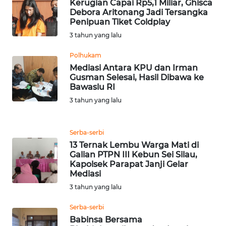
Kerugian Capai Rp5,1 Miliar, Ghisca
WN
Debora Aritonang Jadi Tersangka
TAPANULI
Penipuan Tiket Coldplay
TENGAH
3 tahun yang lalu
Polhukam
WN DELI
Mediasi Antara KPU dan Irman
SERDANG
Gusman Selesai, Hasil Dibawa ke
Bawaslu RI
WN
3 tahun yang lalu
TEBING
TINGGI
Serba-serbi
WN
13 Ternak Lembu Warga Mati di
PAKPAK
Galian PTPN III Kebun Sei Silau,
Kapolsek Parapat Janji Gelar
Mediasi
WN
3 tahun yang lalu
KARAWANG
Serba-serbi
WN
Babinsa Bersama