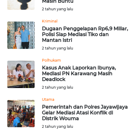
Masih Buntu
2 tahun yang lalu
WN
KALTARA
Kriminal
Dugaan Penggelapan Rp6,9 Miliar,
Polisi Siap Mediasi Tiko dan
WN
Mantan Istri
KALSEL
2 tahun yang lalu
WN
Polhukam
KALTIM
Kasus Anak Laporkan Ibunya,
Mediasi PN Karawang Masih
Deadlock
WN
SULSEL
2 tahun yang lalu
Utama
WN
Pemerintah dan Polres Jayawijaya
GORONTALO
Gelar Mediasi Atasi Konflik di
Distrik Wouma
WN
2 tahun yang lalu
SULUT