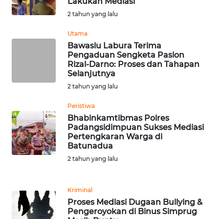
Lakukan Mediasi
2 tahun yang lalu
WN
NUSANTARA
Utama
Bawaslu Labura Terima
Pengaduan Sengketa Paslon
WN
Rizal-Darno: Proses dan Tahapan
JOGJA
Selanjutnya
2 tahun yang lalu
WN
JATIM
Peristiwa
Bhabinkamtibmas Polres
Padangsidimpuan Sukses Mediasi
WN
Pertengkaran Warga di
BALI
Batunadua
2 tahun yang lalu
WN
KALBAR
Kriminal
Proses Mediasi Dugaan Bullying &
WN
Pengeroyokan di Binus Simprug
KALTENG