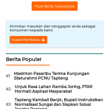
Muat Berita Selanjutnya
WN
INDRAMAYU
Kirimkan masukan dan tanggapan anda sebagai
WN
konsumen kepada kami.
KUNINGAN
Suara Pembaca
WN
MAJALENGKA
Berita Populer
WN
SUBANG
Masinton Pasaribu Terima Kunjungan
#1
Silaturahmi PCNU Tapteng
WN
Unjuk Rasa Lahan Ramba Joring, PTAR
SUKABUMI
#2
Hormati Aspirasi Masyarakat
WN
Tapteng Kembali Banjir, Bupati Instruksikan
#3
Normalisasi Sungai dan Siapkan Solusi
PURWAKARTA