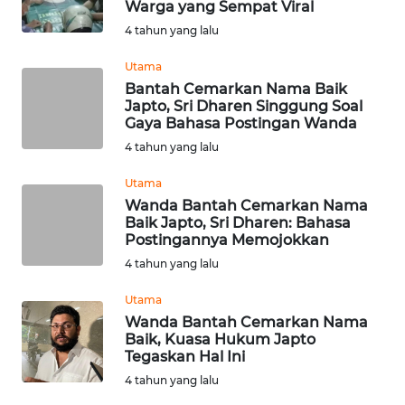
Warga yang Sempat Viral
WN
4 tahun yang lalu
SUMEDANG
Utama
WN
Bantah Cemarkan Nama Baik
Japto, Sri Dharen Singgung Soal
CIANJUR
Gaya Bahasa Postingan Wanda
4 tahun yang lalu
WN
KEPULAUAN
Utama
SERIBU
Wanda Bantah Cemarkan Nama
Baik Japto, Sri Dharen: Bahasa
Postingannya Memojokkan
WN
TANGERANG
4 tahun yang lalu
Utama
WN
Wanda Bantah Cemarkan Nama
BINJAI
Baik, Kuasa Hukum Japto
Tegaskan Hal Ini
WN
4 tahun yang lalu
CIREBON