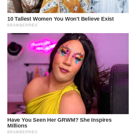
WAHANA
LISTRIK
WAHANA
TRAVEL
WAHANA
TV
WAHANANEWS
ID
WAHANANEWS
CO ID
WAHANANEWS
NET