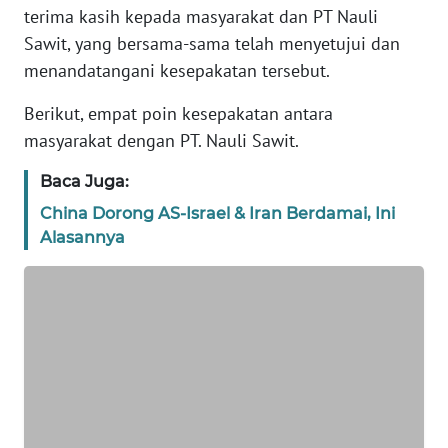
terima kasih kepada masyarakat dan PT Nauli
REDAKSI
Sawit, yang bersama-sama telah menyetujui dan
menandatangani kesepakatan tersebut.
KARIR
Berikut, empat poin kesepakatan antara
DISCLAIMER
masyarakat dengan PT. Nauli Sawit.
Wahana
Baca Juga:
News
Regional
China Dorong AS-Israel & Iran Berdamai, Ini
Alasannya
WN
SUMUT
WN
JAKARTA
WN
JABAR