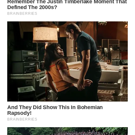
WN
PRIANGAN
TIMUR
WN
SEMARANG
WN
SOLO
WN
BOROBUDUR
WN
MADURA
WN