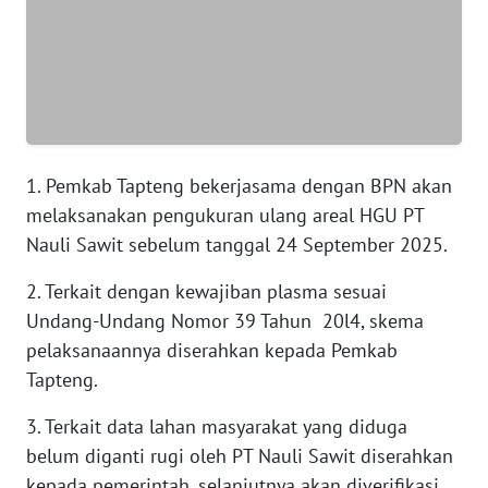
WN
BANTEN
WN
NTT
1. Pemkab Tapteng bekerjasama dengan BPN akan
WN
melaksanakan pengukuran ulang areal HGU PT
KEPRI
Nauli Sawit sebelum tanggal 24 September 2025.
WN
2. Terkait dengan kewajiban plasma sesuai
PAPUA
Undang-Undang Nomor 39 Tahun 20l4, skema
pelaksanaannya diserahkan kepada Pemkab
WN
Tapteng.
PAPUA
BARAT
3. Terkait data lahan masyarakat yang diduga
belum diganti rugi oleh PT Nauli Sawit diserahkan
WN
kepada pemerintah, selanjutnya akan diverifikasi