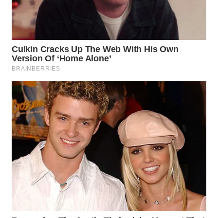
WN
INDRAMAYU
WN
KUNINGAN
WN
MAJALENGKA
WN
SUBANG
WN
SUKABUMI
WN
PURWAKARTA