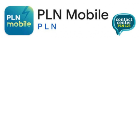
WAHANA MEDIA GROUP
|
|
|
WAHANA NEWS co
WAHANA TANI
WAHANA ADVOKAT
|
|
WAHANA INFRASTRUKTUR
WAHANA KONSUMEN
|
|
|
WAHANA LISTRIK
WAHANA TRAVEL
WAHANA TV