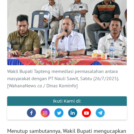
Informasi
INDEKS
BERITA
KONTAK
KAMI
INFO
Wakil Bupati Tapteng memediasi permasalahan antara
IKLAN
masyarakat dengan PT Nauli Sawit, Sabtu (26/7/2025).
[WahanaNews co / Dinas Kominfo]
TENTANG
KAMI
Ikuti Kami di:
PEDOMAN
MEDIA
SIBER
Menutup sambutannya, Wakil Bupati mengucapkan