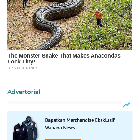
WAHANA
DESA
WISATA
LAPAK
WAHANA
Wahana
Network
KONSUMEN
Advertorial
LISTRIK
MASYARAKAT
KELISTRIKAN
Dapatkan Merchandise Eksklusif
Wahana News
WALINKI