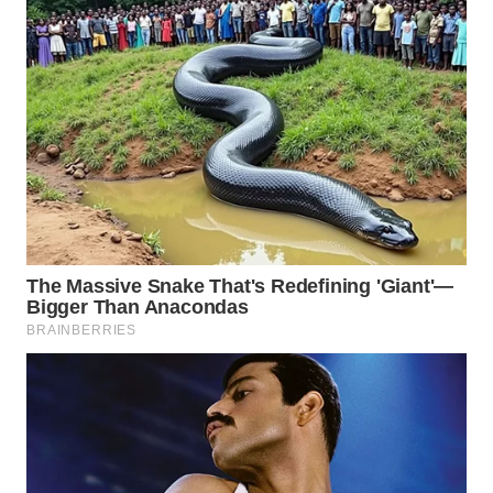
SURABAYA
WN
NATUNA
WN
BINTAN
WN
MANDALIKA
WN
LIKUPANG
WN
LABUANBAJO
WN
BORNEO