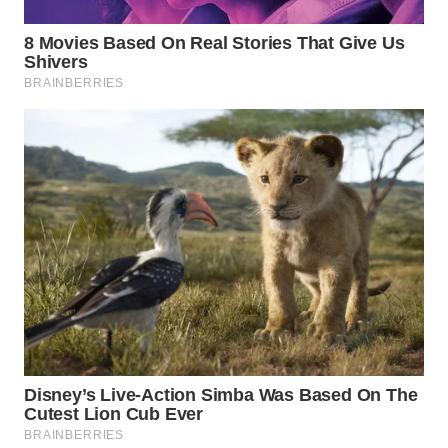
WN
TAPANULI
TENGAH
WN DELI
SERDANG
WN
TEBING
TINGGI
WN
PAKPAK
WN
KARAWANG
WN