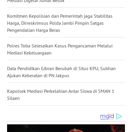
Mediasi Digelar Jumat Besok
WN
Komitmen Kepolisian dan Pemerintah jaga Stabilitas
KALTARA
Harga, Dirreskrimsus Polda Jambi Pimpin Satgas
Pengendalian Harga Beras
WN
KALSEL
Polres Toba Selesaikan Kasus Pengancaman Melalui
Mediasi Kekeluargaan
WN
KALTIM
Data Pendidikan Gibran Berubah di Situs KPU, Subhan
Ajukan Keberatan di PN Jakpus
WN
SULSEL
Kapolsek Mediasi Perkelahian Antar Siswa di SMAN 1
Silaen
WN
GORONTALO
WN
SULUT