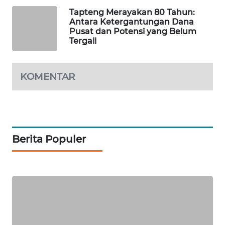
Tapteng Merayakan 80 Tahun:
Antara Ketergantungan Dana
SIBARAGAS
Pusat dan Potensi yang Belum
NEWS
Tergali
METRO
SIANTAR
KOMENTAR
NEWS
METRO
MEDAN
NEWS
Berita Populer
METRO
JAKARTA
NEWS
KRT
NEWS