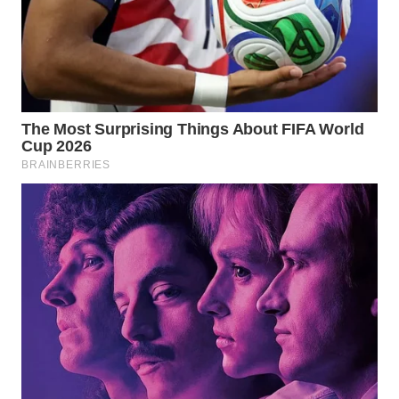
LANGKAT
WN
TAPANULI
SELATAN
WN
TANJUNG
LESUNG
WN
KARO
WN
SIMALUNGUN
WN
LABUHANBATU