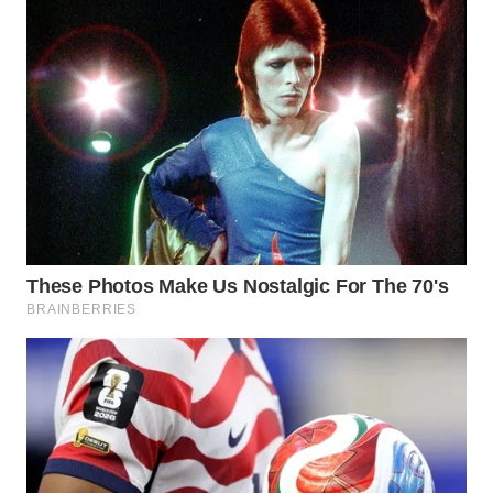
WN
MALUKU
WN
MALUT
WN
DAIRI
WN
DANAU
TOBA
WN
NIAS
WN