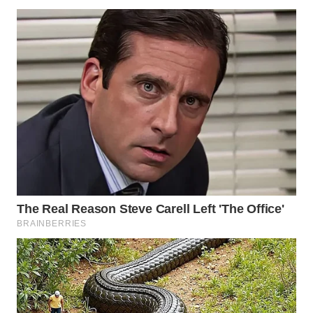
WAHANA
SPORT
WAHANA
UMKM
WAHANA
SELEB
WAHANA
PERSONA
WAHANA
OTOMOTIF
WAHANA
HEALTH