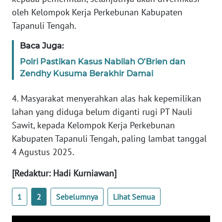
RIAU
oleh Kelompok Kerja Perkebunan Kabupaten
Tapanuli Tengah.
WN
SERAMBI
Baca Juga:
Polri Pastikan Kasus Nabilah O’Brien dan
WN
Zendhy Kusuma Berakhir Damai
JAMBI
4. Masyarakat menyerahkan alas hak kepemilikan
WN
lahan yang diduga belum diganti rugi PT Nauli
SULTRA
Sawit, kepada Kelompok Kerja Perkebunan
Kabupaten Tapanuli Tengah, paling lambat tanggal
WN
NTB
4 Agustus 2025.
[Redaktur: Hadi Kurniawan]
WN
SULTENG
1
2
Sebelumnya
Lihat Semua
WN
SULBAR