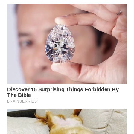
BEKASI
WN
BOGOR
WN
DEPOK
WN
TAPANULI
UTARA
WN
SAMOSIR
WN
PADANG
LAWAS