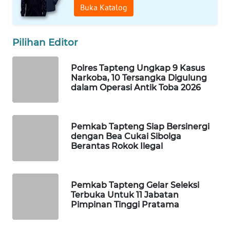
ID
Buka Katalog
MAWAKA
ID
Pilihan Editor
MARTABAT
Polres Tapteng Ungkap 9 Kasus
Narkoba, 10 Tersangka Digulung
NET
dalam Operasi Antik Toba 2026
PLN
WATCH
Pemkab Tapteng Siap Bersinergi
dengan Bea Cukai Sibolga
MKLI
Berantas Rokok Ilegal
LPKKI
Pemkab Tapteng Gelar Seleksi
Terbuka Untuk 11 Jabatan
LKKI
Pimpinan Tinggi Pratama
KOPEKLIN