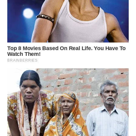
Wahana
Media
Group
WAHANA
NEWS
WAHANA
TANI
WAHANA
ADVOKAT
WAHANA
INFRASTRUKTUR
WAHANA
KONSUMEN