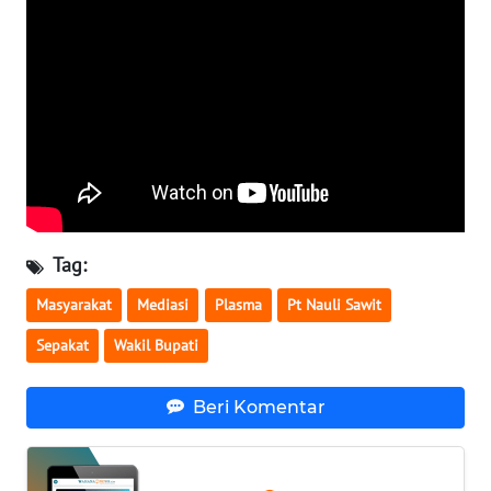
WN
BABEL
WN
SUMBAR
WN
SUMSEL
Tag:
WN
Masyarakat
Mediasi
Plasma
Pt Nauli Sawit
BENGKULU
Sepakat
Wakil Bupati
WN
LAMPUNG
Beri Komentar
WN
JATENG