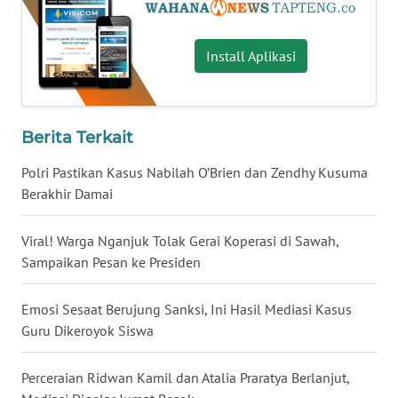
WN
Install Aplikasi
NUSANTARA
WN
JOGJA
Berita Terkait
Polri Pastikan Kasus Nabilah O’Brien dan Zendhy Kusuma
WN
JATIM
Berakhir Damai
WN
Viral! Warga Nganjuk Tolak Gerai Koperasi di Sawah,
BALI
Sampaikan Pesan ke Presiden
WN
Emosi Sesaat Berujung Sanksi, Ini Hasil Mediasi Kasus
KALBAR
Guru Dikeroyok Siswa
WN
Perceraian Ridwan Kamil dan Atalia Praratya Berlanjut,
KALTENG