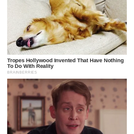
WN
SUMEDANG
WN
CIANJUR
WN
KEPULAUAN
SERIBU
WN
TANGERANG
WN
BINJAI
WN
CIREBON