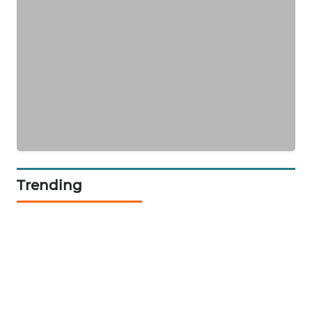
KARING
NEWS
JURNAL
MARITIM
HUMBANG
NEWS
GARONGGANG
Trending
NEWS
FISUELRI
ID
ENERGI
NEWS