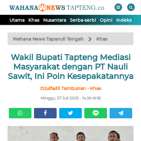
Utama
Khas
Nusantara
Serba-serbi
Opini
Indeks
WAHANA
Tutup
TV
Wahana News Tapanuli Tengah
Khas
Wakil Bupati Tapteng Mediasi
UTAMA
Masyarakat dengan PT Nauli
KHAS
Sawit, Ini Poin Kesepakatannya
Dzulfadli Tambunan - Khas
NUSANTARA
Minggu, 27 Juli 2025 - 14:26 WIB
SERBA-
SERBI
OPINI