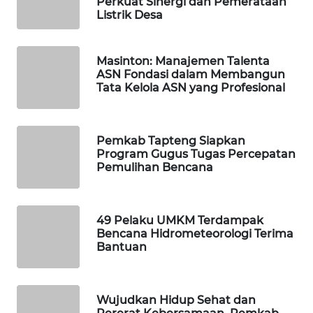
Perkuat Sinergi dan Pemerataan
Listrik Desa
WAHANA
SPORT
Masinton: Manajemen Talenta
ASN Fondasi dalam Membangun
WAHANA
Tata Kelola ASN yang Profesional
UMKM
WAHANA
Pemkab Tapteng Siapkan
SELEB
Program Gugus Tugas Percepatan
Pemulihan Bencana
WAHANA
PERSONA
49 Pelaku UMKM Terdampak
Bencana Hidrometeorologi Terima
WAHANA
Bantuan
OTOMOTIF
WAHANA
Wujudkan Hidup Sehat dan
HEALTH