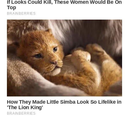
Wahana
Media
Group
WAHANA
NEWS
WAHANA
TANI
WAHANA
ADVOKAT
WAHANA
INFRASTRUKTUR
WAHANA
KONSUMEN