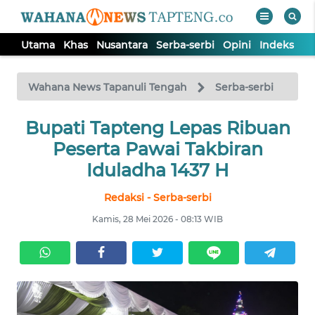
Utama
Khas
Nusantara
Serba-serbi
Opini
Indeks
WAHANA
Tutup
TV
Wahana News Tapanuli Tengah
Serba-serbi
Bupati Tapteng Lepas Ribuan
UTAMA
Peserta Pawai Takbiran
KHAS
Iduladha 1437 H
Redaksi - Serba-serbi
NUSANTARA
Kamis, 28 Mei 2026 - 08:13 WIB
SERBA-
SERBI
OPINI