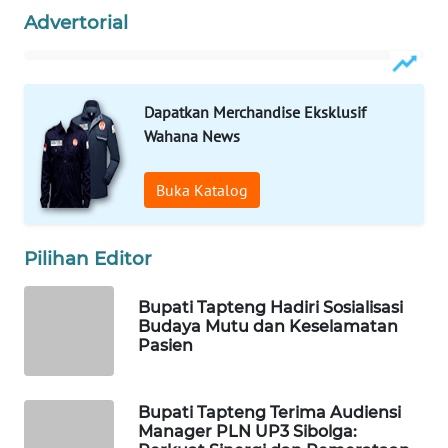
Advertorial
WAHANA
LISTRIK
Dapatkan Merchandise Eksklusif
WAHANA
Wahana News
TRAVEL
Buka Katalog
WAHANA
TV
Pilihan Editor
WAHANANEWS
ID
Bupati Tapteng Hadiri Sosialisasi
Budaya Mutu dan Keselamatan
Pasien
WAHANANEWS
CO ID
Bupati Tapteng Terima Audiensi
WAHANANEWS
Manager PLN UP3 Sibolga:
NET