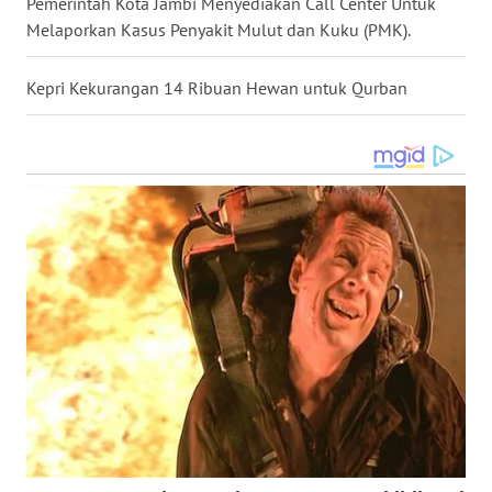
Pemerintah Kota Jambi Menyediakan Call Center Untuk
Melaporkan Kasus Penyakit Mulut dan Kuku (PMK).
WN
BABEL
Kepri Kekurangan 14 Ribuan Hewan untuk Qurban
WN
SUMBAR
WN
SUMSEL
WN
BENGKULU
WN
LAMPUNG
WN
JATENG