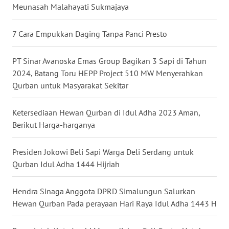
RIAU
Meunasah Malahayati Sukmajaya
WN
7 Cara Empukkan Daging Tanpa Panci Presto
SERAMBI
PT Sinar Avanoska Emas Group Bagikan 3 Sapi di Tahun
WN
2024, Batang Toru HEPP Project 510 MW Menyerahkan
JAMBI
Qurban untuk Masyarakat Sekitar
WN
Ketersediaan Hewan Qurban di Idul Adha 2023 Aman,
SULTRA
Berikut Harga-harganya
WN
Presiden Jokowi Beli Sapi Warga Deli Serdang untuk
NTB
Qurban Idul Adha 1444 Hijriah
WN
Hendra Sinaga Anggota DPRD Simalungun Salurkan
SULTENG
Hewan Qurban Pada perayaan Hari Raya Idul Adha 1443 H
WN
SULBAR