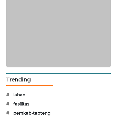
PORTAL
KONSUMEN
FORWAMKI
ALPERKLINAS
FORJASIDA
TAMBANG
NEWS
Trending
SITUNGIR
#
lahan
NEWS
#
fasilitas
SIDIKALANG
#
pemkab-tapteng
NEWS