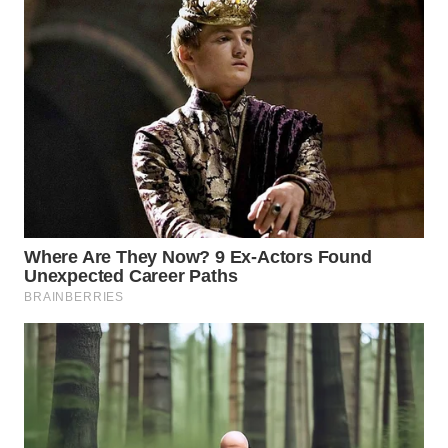
WN
TAPANULI
TENGAH
WN DELI
SERDANG
WN
TEBING
TINGGI
WN
PAKPAK
WN
KARAWANG
WN