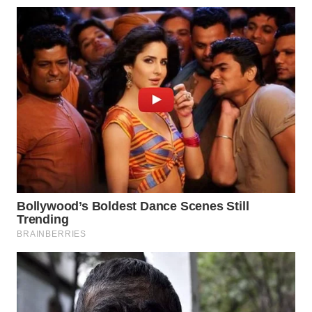
WN
INDRAMAYU
WN
KUNINGAN
WN
MAJALENGKA
WN
SUBANG
WN
SUKABUMI
WN
PURWAKARTA