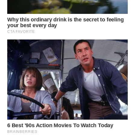
WN
SUMEDANG
WN
CIANJUR
WN
KEPULAUAN
SERIBU
WN
TANGERANG
WN
BINJAI
WN
CIREBON