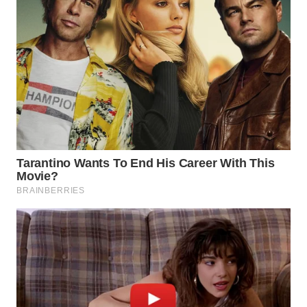
WN
KALTARA
WN
KALSEL
WN
KALTIM
WN
SULSEL
WN
GORONTALO
WN
SULUT