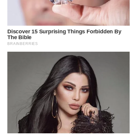
SURABAYA
WN
NATUNA
WN
BINTAN
WN
MANDALIKA
WN
LIKUPANG
WN
LABUANBAJO
WN
BORNEO