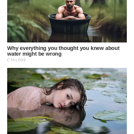
BEKASI
WN
BOGOR
WN
DEPOK
WN
TAPANULI
UTARA
WN
SAMOSIR
WN
PADANG
LAWAS