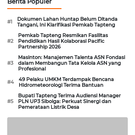
Berita Populer
ID
MAWAKA
Dokumen Lahan Huntap Belum Ditanda
#1
ID
Tangani, Ini Klarifikasi Pemkab Tapteng
Pemkab Tapteng Resmikan Fasilitas
MARTABAT
#2
Pendidikan Hasil Kolaborasi Pacific
NET
Partnership 2026
Masinton: Manajemen Talenta ASN Fondasi
PLN
#3
dalam Membangun Tata Kelola ASN yang
WATCH
Profesional
49 Pelaku UMKM Terdampak Bencana
#4
MKLI
Hidrometeorologi Terima Bantuan
Bupati Tapteng Terima Audiensi Manager
LPKKI
#5
PLN UP3 Sibolga: Perkuat Sinergi dan
Pemerataan Listrik Desa
LKKI
KOPEKLIN