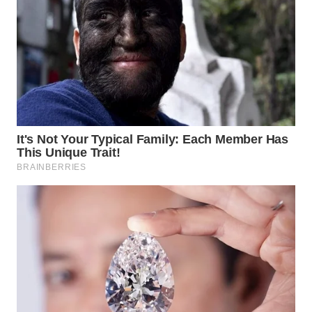
WN
PRIANGAN
TIMUR
WN
SEMARANG
WN
SOLO
WN
BOROBUDUR
WN
MADURA
WN