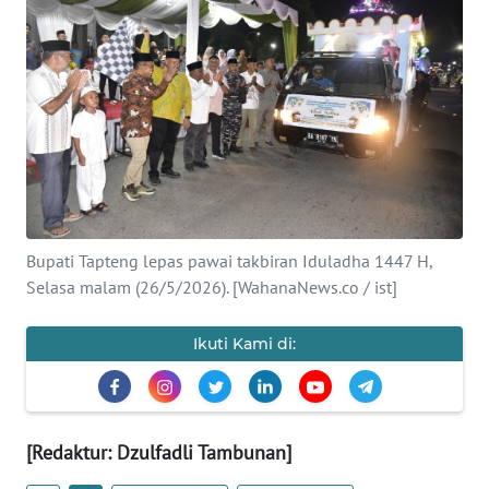
Informasi
INDEKS
BERITA
KONTAK
KAMI
INFO
Bupati Tapteng lepas pawai takbiran Iduladha 1447 H,
IKLAN
Selasa malam (26/5/2026). [WahanaNews.co / ist]
TENTANG
Ikuti Kami di:
KAMI
PEDOMAN
MEDIA
[Redaktur: Dzulfadli Tambunan]
SIBER