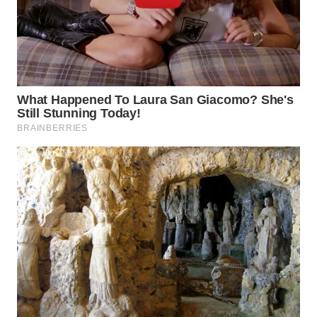
WN
MALUKU
WN
MALUT
WN
DAIRI
WN
DANAU
TOBA
WN
NIAS
WN