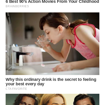
WN
NUSANTARA
WN
JOGJA
WN
JATIM
WN
BALI
WN
KALBAR
WN
KALTENG