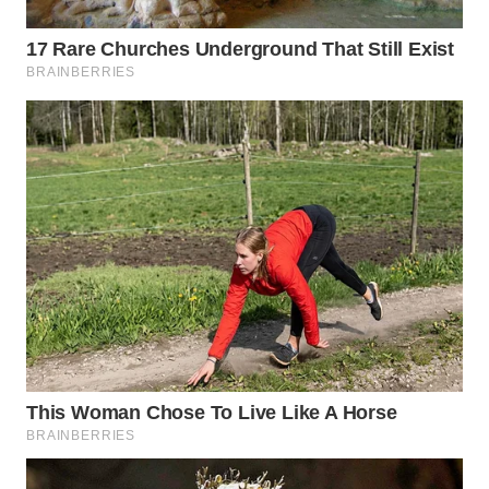
LANGKAT
WN
TAPANULI
SELATAN
WN
TANJUNG
LESUNG
WN
KARO
WN
SIMALUNGUN
WN
LABUHANBATU