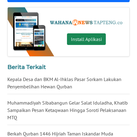
WN
BANTEN
WN
Install Aplikasi
NTT
WN
KEPRI
Berita Terkait
Kepala Desa dan BKM Al-Ihklas Pasar Sorkam Lakukan
WN
Penyembelihan Hewan Qurban
PAPUA
Muhammadiyah Sibabangun Gelar Salat Iduladha, Khatib
WN
PAPUA
Sampaikan Pesan Ketaqwaan Hingga Soroti Pelaksanaan
BARAT
MTQ
WN
Berkah Qurban 1446 Hijriah Taman Iskandar Muda