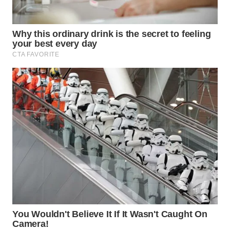
Wahana
Media
Group
WAHANA
NEWS
WAHANA
TANI
WAHANA
ADVOKAT
WAHANA
INFRASTRUKTUR
WAHANA
KONSUMEN