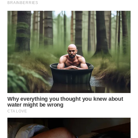
WAHANA
LISTRIK
WAHANA
TRAVEL
WAHANA
TV
WAHANANEWS
ID
WAHANANEWS
CO ID
WAHANANEWS
NET