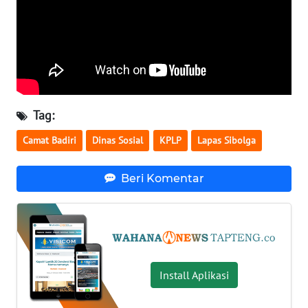
WN
BABEL
WN
SUMBAR
Tag:
WN
Camat Badiri
Dinas Sosial
KPLP
Lapas Sibolga
SUMSEL
Beri Komentar
WN
BENGKULU
WN
LAMPUNG
Install Aplikasi
WN
JATENG