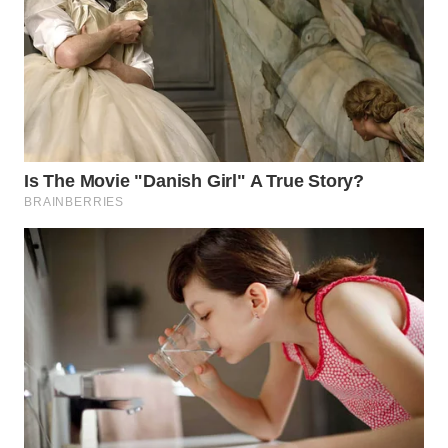
SURABAYA
WN
NATUNA
WN
BINTAN
WN
MANDALIKA
WN
LIKUPANG
WN
LABUANBAJO
WN
BORNEO