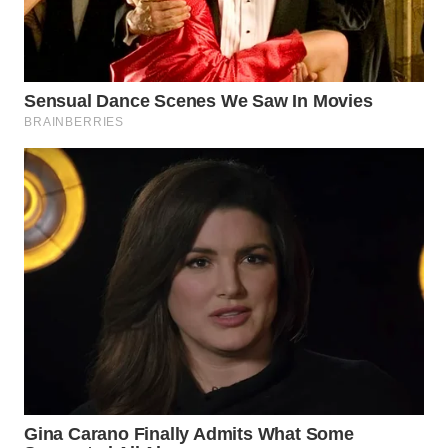
WN
MALUKU
WN
MALUT
WN
DAIRI
WN
DANAU
TOBA
WN
NIAS
WN