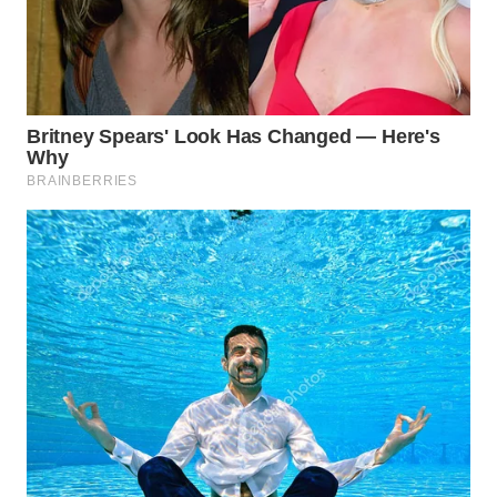
WN
SUMEDANG
WN
CIANJUR
WN
KEPULAUAN
SERIBU
WN
TANGERANG
WN
BINJAI
WN
CIREBON