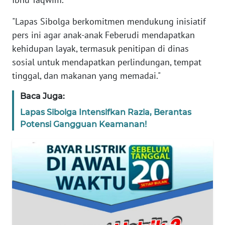
REDAKSI
"Lapas Sibolga berkomitmen mendukung inisiatif
pers ini agar anak-anak Feberudi mendapatkan
KARIR
kehidupan layak, termasuk penitipan di dinas
sosial untuk mendapatkan perlindungan, tempat
DISCLAIMER
tinggal, dan makanan yang memadai."
Wahana
Baca Juga:
News
Regional
Lapas Sibolga Intensifkan Razia, Berantas
Potensi Gangguan Keamanan!
WN
SUMUT
WN
JAKARTA
WN
JABAR