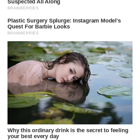
LANGKAT
WN
TAPANULI
SELATAN
WN
TANJUNG
LESUNG
WN
KARO
WN
SIMALUNGUN
WN
LABUHANBATU