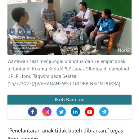
Informasi
INDEKS
BERITA
KONTAK
KAMI
Wartawan saat menjumpai orangtua dari ke empat anak
terlantar di Ruamg Kerja KPLP Lapas Sibolga di dampingi
INFO
IKLAN
KPLP , Ibnu Taqwim pada Selasa
(15/7/2025)/[WAHANANEWS.CO/JOBBINSON PURBA]
TENTANG
KAMI
Ikuti Kami di:
PEDOMAN
MEDIA
SIBER
"Penelantaran anak tidak boleh dibiarkan," tegas
Ibnu Taqwim.