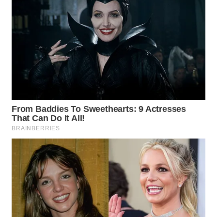
BEKASI
WN
BOGOR
WN
DEPOK
WN
TAPANULI
UTARA
WN
SAMOSIR
WN
PADANG
LAWAS