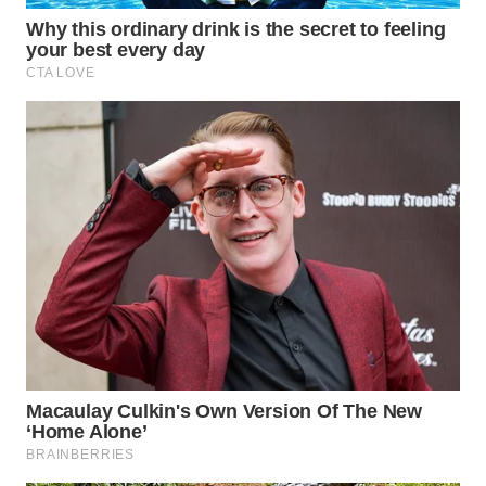
WN
INDRAMAYU
WN
KUNINGAN
WN
MAJALENGKA
WN
SUBANG
WN
SUKABUMI
WN
PURWAKARTA