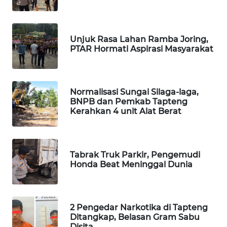
ID
MAWAKA
Unjuk Rasa Lahan Ramba Joring,
ID
PTAR Hormati Aspirasi Masyarakat
MARTABAT
NET
Normalisasi Sungai Silaga-laga,
BNPB dan Pemkab Tapteng
PLN
Kerahkan 4 unit Alat Berat
WATCH
MKLI
Tabrak Truk Parkir, Pengemudi
Honda Beat Meninggal Dunia
LPKKI
LKKI
2 Pengedar Narkotika di Tapteng
Ditangkap, Belasan Gram Sabu
KOPEKLIN
Disita