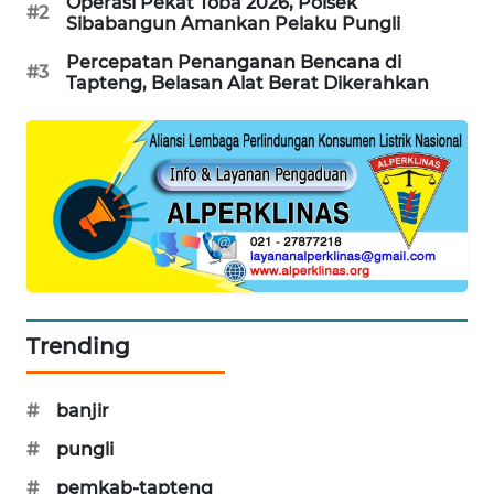
Operasi Pekat Toba 2026, Polsek
#2
Sibabangun Amankan Pelaku Pungli
SIBARAGAS
Percepatan Penanganan Bencana di
#3
NEWS
Tapteng, Belasan Alat Berat Dikerahkan
METRO
SIANTAR
NEWS
METRO
MEDAN
NEWS
Trending
METRO
JAKARTA
NEWS
#
banjir
#
pungli
KRT
NEWS
#
pemkab-tapteng