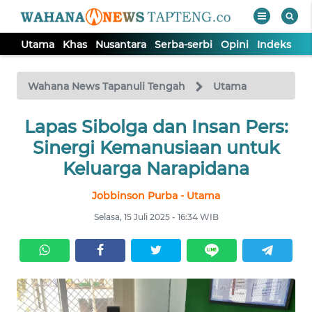
Utama
Khas
Nusantara
Serba-serbi
Opini
Indeks
WAHANA
Tutup
TV
Wahana News Tapanuli Tengah
Utama
Lapas Sibolga dan Insan Pers:
UTAMA
Sinergi Kemanusiaan untuk
KHAS
Keluarga Narapidana
Jobbinson Purba - Utama
NUSANTARA
Selasa, 15 Juli 2025 - 16:34 WIB
SERBA-
SERBI
OPINI