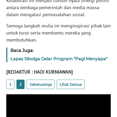
Kolaborasi ini menjadi contoh nyata sinergi positif
RIAU
antara lembaga pemerintah dan media massa
dalam mengatasi permasalahan sosial.
WN
SERAMBI
Semoga langkah mulia ini menginspirasi pihak lain
untuk turut serta membantu mereka yang
WN
membutuhkan.
JAMBI
Baca Juga:
WN
Lapas Sibolga Gelar Program "Pagi Menyapa"
SULTRA
[REDAKTUR : HADI KURNIAWAN]
WN
NTB
1
2
Sebelumnya
Lihat Semua
WN
SULTENG
WN
SULBAR