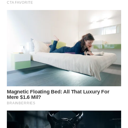
WN
TAPANULI
TENGAH
WN DELI
SERDANG
WN
TEBING
TINGGI
WN
PAKPAK
WN
KARAWANG
WN