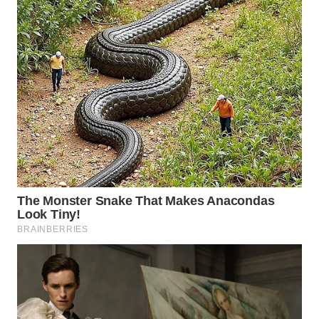
WN
PRIANGAN
TIMUR
WN
SEMARANG
WN
SOLO
WN
BOROBUDUR
WN
MADURA
WN