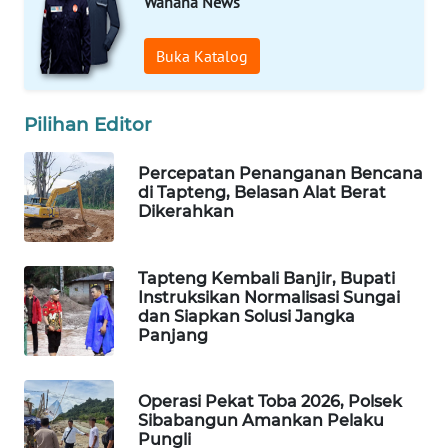
Wahana News
WAHANA
Buka Katalog
DESA
WISATA
Pilihan Editor
LAPAK
WAHANA
Percepatan Penanganan Bencana
di Tapteng, Belasan Alat Berat
Wahana
Dikerahkan
Network
Tapteng Kembali Banjir, Bupati
KONSUMEN
Instruksikan Normalisasi Sungai
LISTRIK
dan Siapkan Solusi Jangka
Panjang
MASYARAKAT
KELISTRIKAN
Operasi Pekat Toba 2026, Polsek
Sibabangun Amankan Pelaku
WALINKI
Pungli