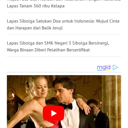
Lapas Tanam 360 ribu Kelapa
WN
KALTARA
Lapas Sibolga Satukan Doa untuk Indonesia: Wujud Cinta
dan Harapan dari Balik Jeruji
WN
KALSEL
Lapas Sibolga dan SMK Negeri 3 Sibolga Bersinergi,
Warga Binaan Diberi Pelatihan Bersertifikat
WN
KALTIM
WN
SULSEL
WN
GORONTALO
WN
SULUT