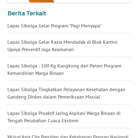
Berita Terkait
WN
NUSANTARA
Lapas Sibolga Gelar Program "Pagi Menyapa"
WN
Lapas Sibolga Gelar Razia Mendadak di Blok Kartini:
JOGJA
Upaya Preventif Jaga Keamanan
WN
Lapas Sibolga : 100 Kg Kangkung dari Panen Program
JATIM
Kemandirian Warga Binaan
WN
Lapas Sibolga Tingkatkan Pelayanan Kesehatan dengan
BALI
Gandeng Dinkes dalam Pemeriksaan Massal
WN
KALBAR
Lapas Sibolga Proaktif Jaring Aspirasi Warga Binaan di
Tengah Perubahan Cuaca Ekstrem
WN
KALTENG
Wujud Asta Cita Presiden dan Ketahanan Pangan Nasional,