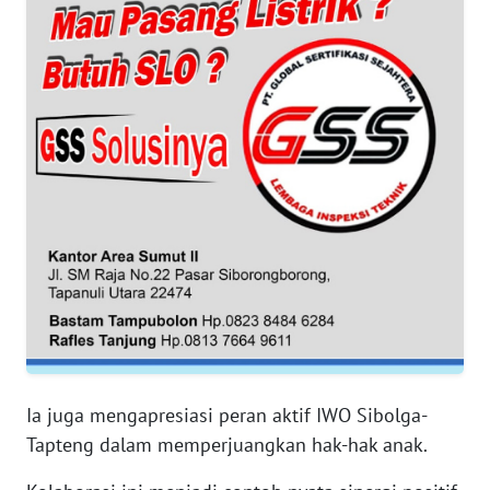
WN
BANTEN
WN
NTT
WN
KEPRI
WN
PAPUA
WN
PAPUA
Ia juga mengapresiasi peran aktif IWO Sibolga-
BARAT
Tapteng dalam memperjuangkan hak-hak anak.
WN