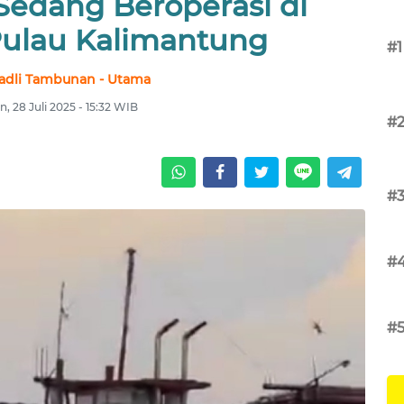
Sedang Beroperasi di
Pulau Kalimantung
#1
fadli Tambunan - Utama
n, 28 Juli 2025 - 15:32 WIB
#
#
#
#