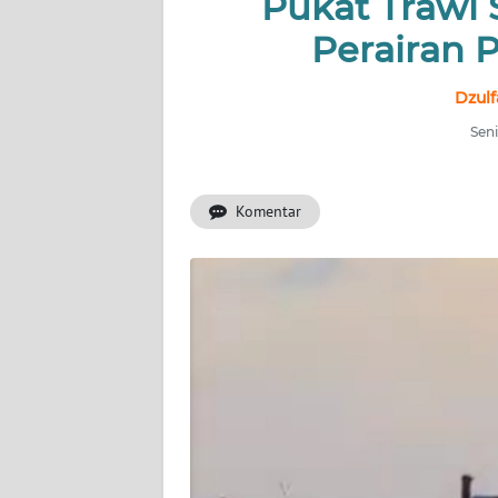
Pukat Trawl 
Perairan 
INDEKS
BERITA
Dzul
KONTAK
Seni
KAMI
Komentar
INFO
IKLAN
TENTANG
KAMI
PEDOMAN
MEDIA
SIBER
REDAKSI