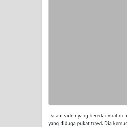
WN
SERAMBI
WN
JAMBI
WN
SULTRA
WN
NTB
WN
SULTENG
WN
Dalam video yang beredar viral di 
SULBAR
yang diduga pukat trawl. Dia kemu