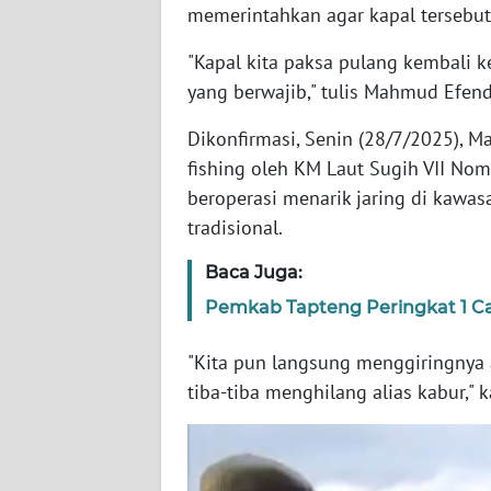
memerintahkan agar kapal tersebut 
WN
BABEL
"Kapal kita paksa pulang kembali k
yang berwajib," tulis Mahmud Efend
WN
SUMBAR
Dikonfirmasi, Senin (28/7/2025), 
fishing oleh KM Laut Sugih VII Nom
WN
beroperasi menarik jaring di kawa
SUMSEL
tradisional.
WN
Baca Juga:
BENGKULU
Pemkab Tapteng Peringkat 1 Cap
WN
"Kita pun langsung menggiringnya 
LAMPUNG
tiba-tiba menghilang alias kabur,"
WN
JATENG