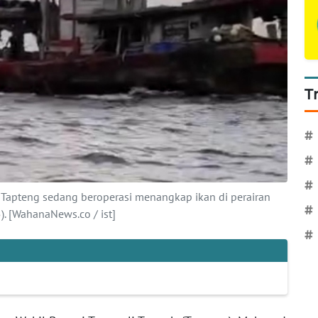
T
#
#
#
i Tapteng sedang beroperasi menangkap ikan di perairan
#
. [WahanaNews.co / ist]
#