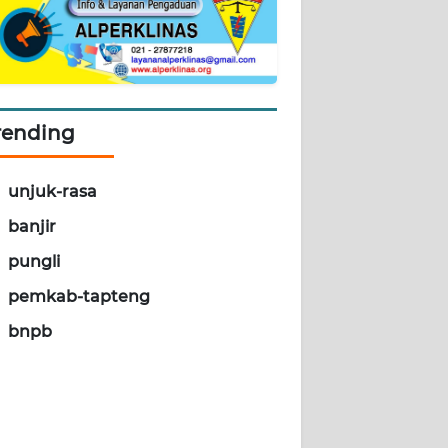
rending
unjuk-rasa
banjir
pungli
pemkab-tapteng
bnpb