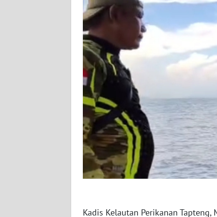
WN
NUSANTARA
WN
JOGJA
WN
JATIM
WN
BALI
WN
KALBAR
WN
KALTENG
Kadis Kelautan Perikanan Tapten