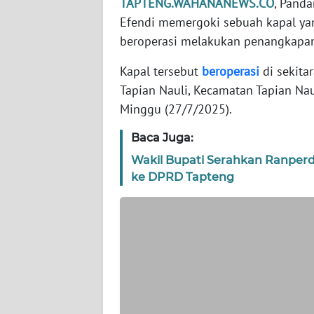
TAPTENG.WAHANANEWS.CO
, Panda
WN
BANTEN
Efendi memergoki sebuah kapal yan
beroperasi melakukan penangkapan
WN
Kapal tersebut
beroperasi
di sekita
NTT
Tapian Nauli, Kecamatan Tapian Nau
Minggu (27/7/2025).
WN
KEPRI
Baca Juga:
Wakil Bupati Serahkan Ranpe
WN
PAPUA
ke DPRD Tapteng
WN
PAPUA
BARAT
WN
RIAU