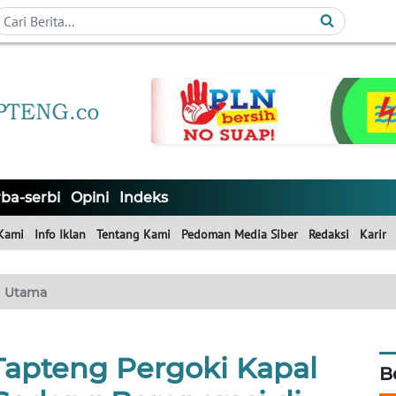
ba-serbi
Opini
Indeks
Kami
Info Iklan
Tentang Kami
Pedoman Media Siber
Redaksi
Karir
Utama
Tapteng Pergoki Kapal
B