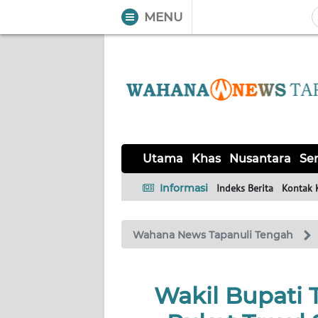
MENU
WAHANA
Tutup
TV
UTAMA
KHAS
Utama
Khas
Nusantara
Ser
NUSANTARA
Informasi
Indeks Berita
Kontak 
SERBA-
Wahana News Tapanuli Tengah
SERBI
OPINI
Wakil Bupati 
Informasi