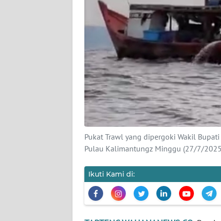
KARIR
DISCLAIMER
Wahana
News
Regional
WN
SUMUT
Pukat Trawl yang dipergoki Wakil Bupat
Pulau Kalimantungz Minggu (27/7/2025)
WN
JAKARTA
Ikuti Kami di:
WN
JABAR