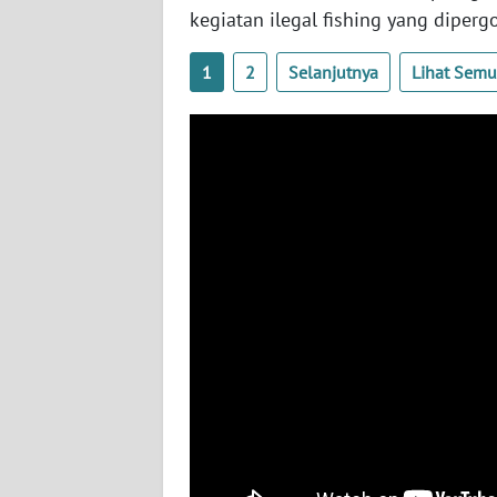
WN
kegiatan ilegal fishing yang diper
KALTARA
1
2
Selanjutnya
Lihat Sem
WN
KALSEL
WN
KALTIM
WN
SULSEL
WN
GORONTALO
WN
SULUT