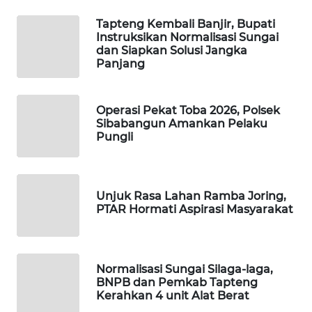
Tapteng Kembali Banjir, Bupati
WAHANA
Instruksikan Normalisasi Sungai
DESA
dan Siapkan Solusi Jangka
WISATA
Panjang
LAPAK
Operasi Pekat Toba 2026, Polsek
WAHANA
Sibabangun Amankan Pelaku
Pungli
Wahana
Network
Unjuk Rasa Lahan Ramba Joring,
KONSUMEN
PTAR Hormati Aspirasi Masyarakat
LISTRIK
MASYARAKAT
KELISTRIKAN
Normalisasi Sungai Silaga-laga,
BNPB dan Pemkab Tapteng
Kerahkan 4 unit Alat Berat
WALINKI