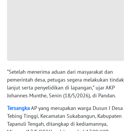
WN
BANTEN
WN
NTT
WN
KEPRI
“Setelah menerima aduan dari masyarakat dan
WN
pemerintah desa, petugas segera melakukan tindak
PAPUA
lanjut serta penyelidikan di lapangan,” ujar AKP
Johannes Munthe, Senin (18/5/2026), di Pandan.
WN
PAPUA
Tersangka
AP yang merupakan warga Dusun I Desa
BARAT
Tebing Tinggi, Kecamatan Sukabangun, Kabupaten
Tapanuli Tengah, ditangkap di kediamannya,
WN