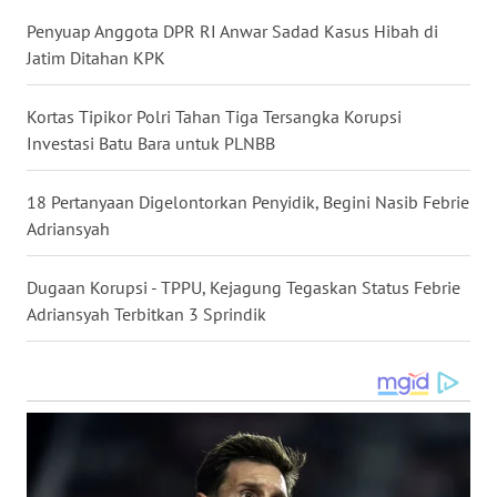
Penyuap Anggota DPR RI Anwar Sadad Kasus Hibah di
WN
Jatim Ditahan KPK
MALUKU
Kortas Tipikor Polri Tahan Tiga Tersangka Korupsi
WN
Investasi Batu Bara untuk PLNBB
MALUT
18 Pertanyaan Digelontorkan Penyidik, Begini Nasib Febrie
WN
Adriansyah
DAIRI
Dugaan Korupsi - TPPU, Kejagung Tegaskan Status Febrie
WN
Adriansyah Terbitkan 3 Sprindik
DANAU
TOBA
WN
NIAS
WN