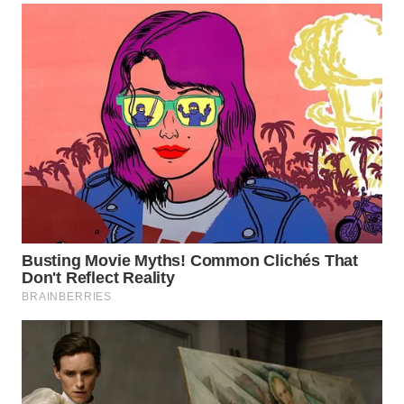
SURABAYA
WN
NATUNA
WN
BINTAN
WN
MANDALIKA
WN
LIKUPANG
WN
LABUANBAJO
WN
BORNEO