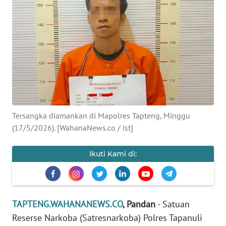
Informasi
INDEKS
BERITA
KONTAK
KAMI
INFO
Tersangka diamankan di Mapolres Tapteng, Minggu
IKLAN
(17/5/2026). [WahanaNews.co / ist]
TENTANG
Ikuti Kami di:
KAMI
PEDOMAN
MEDIA
TAPTENG.WAHANANEWS.CO
, Pandan
- Satuan
SIBER
Reserse Narkoba (Satresnarkoba) Polres Tapanuli