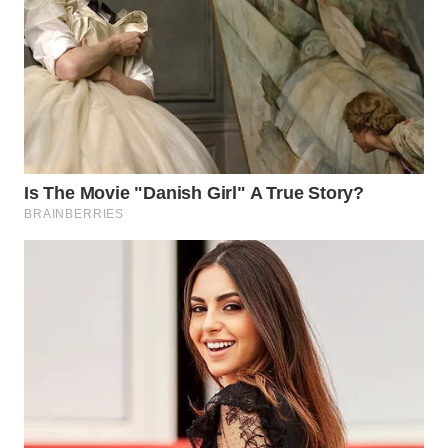
Wahana
Media
Group
WAHANA
NEWS
WAHANA
TANI
WAHANA
ADVOKAT
WAHANA
INFRASTRUKTUR
WAHANA
KONSUMEN