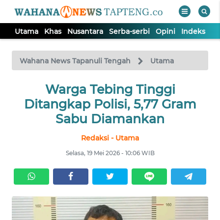
Utama
Khas
Nusantara
Serba-serbi
Opini
Indeks
WAHANA
Tutup
TV
Wahana News Tapanuli Tengah
Utama
Warga Tebing Tinggi
UTAMA
Ditangkap Polisi, 5,77 Gram
KHAS
Sabu Diamankan
Redaksi - Utama
NUSANTARA
Selasa, 19 Mei 2026 - 10:06 WIB
SERBA-
SERBI
OPINI