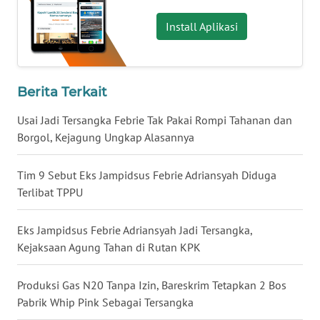
Install Aplikasi
WN
KALTARA
WN
Berita Terkait
KALSEL
Usai Jadi Tersangka Febrie Tak Pakai Rompi Tahanan dan
Borgol, Kejagung Ungkap Alasannya
WN
KALTIM
Tim 9 Sebut Eks Jampidsus Febrie Adriansyah Diduga
WN
Terlibat TPPU
SULSEL
Eks Jampidsus Febrie Adriansyah Jadi Tersangka,
WN
Kejaksaan Agung Tahan di Rutan KPK
GORONTALO
Produksi Gas N20 Tanpa Izin, Bareskrim Tetapkan 2 Bos
WN
Pabrik Whip Pink Sebagai Tersangka
SULUT