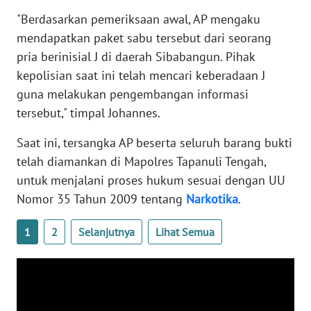
"Berdasarkan pemeriksaan awal, AP mengaku
WN
mendapatkan paket sabu tersebut dari seorang
BABEL
pria berinisial J di daerah Sibabangun. Pihak
kepolisian saat ini telah mencari keberadaan J
WN
guna melakukan pengembangan informasi
SUMBAR
tersebut," timpal Johannes.
WN
Saat ini, tersangka AP beserta seluruh barang bukti
SUMSEL
telah diamankan di Mapolres Tapanuli Tengah,
untuk menjalani proses hukum sesuai dengan UU
WN
Nomor 35 Tahun 2009 tentang
Narkotika
.
BENGKULU
1
2
Selanjutnya
Lihat Semua
WN
LAMPUNG
WN
JATENG