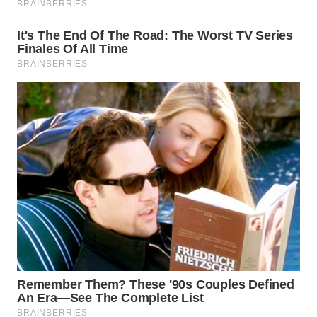
WN
INDRAMAYU
WN
KUNINGAN
WN
MAJALENGKA
WN
SUBANG
WN
SUKABUMI
WN
PURWAKARTA