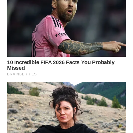
LANGKAT
WN
TAPANULI
SELATAN
WN
TANJUNG
LESUNG
WN
KARO
WN
SIMALUNGUN
WN
LABUHANBATU