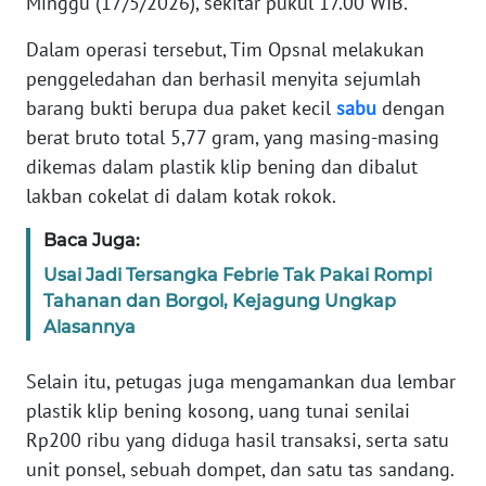
Minggu (17/5/2026), sekitar pukul 17.00 WIB.
RIAU
Dalam operasi tersebut, Tim Opsnal melakukan
WN
penggeledahan dan berhasil menyita sejumlah
SERAMBI
barang bukti berupa dua paket kecil
sabu
dengan
berat bruto total 5,77 gram, yang masing-masing
WN
JAMBI
dikemas dalam plastik klip bening dan dibalut
lakban cokelat di dalam kotak rokok.
WN
Baca Juga:
SULTRA
Usai Jadi Tersangka Febrie Tak Pakai Rompi
Tahanan dan Borgol, Kejagung Ungkap
WN
NTB
Alasannya
Selain itu, petugas juga mengamankan dua lembar
WN
SULTENG
plastik klip bening kosong, uang tunai senilai
Rp200 ribu yang diduga hasil transaksi, serta satu
WN
unit ponsel, sebuah dompet, dan satu tas sandang.
SULBAR