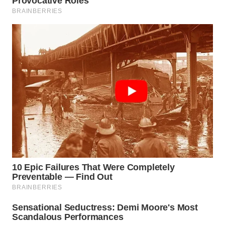
WN
SUMEDANG
WN
CIANJUR
WN
KEPULAUAN
SERIBU
WN
TANGERANG
WN
BINJAI
WN
CIREBON