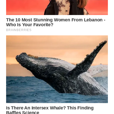
WAHANA
LISTRIK
WAHANA
TRAVEL
WAHANA
TV
WAHANANEWS
ID
WAHANANEWS
CO ID
WAHANANEWS
NET