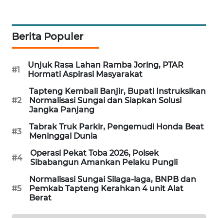
PORTAL
KONSUMEN
Berita Populer
FORWAMKI
Unjuk Rasa Lahan Ramba Joring, PTAR
#1
Hormati Aspirasi Masyarakat
ALPERKLINAS
Tapteng Kembali Banjir, Bupati Instruksikan
#2
Normalisasi Sungai dan Siapkan Solusi
FORJASIDA
Jangka Panjang
Tabrak Truk Parkir, Pengemudi Honda Beat
#3
TAMBANG
Meninggal Dunia
NEWS
Operasi Pekat Toba 2026, Polsek
#4
Sibabangun Amankan Pelaku Pungli
SITUNGIR
Normalisasi Sungai Silaga-laga, BNPB dan
NEWS
#5
Pemkab Tapteng Kerahkan 4 unit Alat
Berat
SIDIKALANG
NEWS