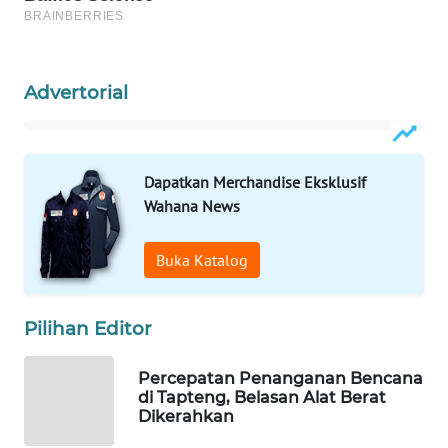
WAHANA
SPORT
Advertorial
WAHANA
UMKM
Dapatkan Merchandise Eksklusif
WAHANA
Wahana News
SELEB
Buka Katalog
WAHANA
PERSONA
Pilihan Editor
WAHANA
OTOMOTIF
Percepatan Penanganan Bencana
di Tapteng, Belasan Alat Berat
Dikerahkan
WAHANA
HEALTH