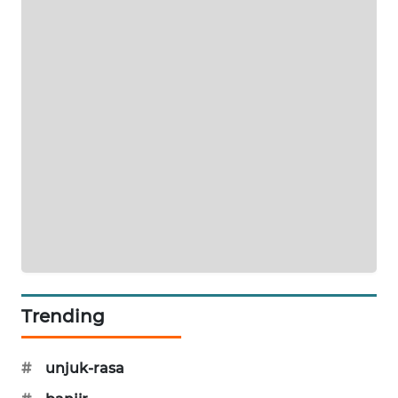
SIBARAGAS
NEWS
METRO
SIANTAR
NEWS
METRO
MEDAN
NEWS
METRO
JAKARTA
Trending
NEWS
KRT
#
unjuk-rasa
NEWS