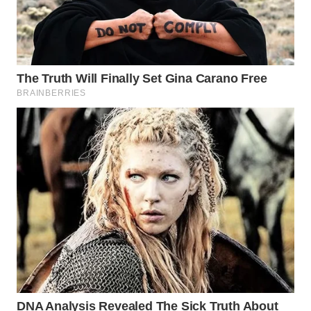
WN
TAPANULI
TENGAH
WN DELI
SERDANG
WN
TEBING
TINGGI
WN
PAKPAK
WN
KARAWANG
WN