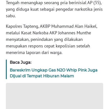
Tengah menangkap seorang pria berinisial AP (35),
REDAKSI
yang diduga kuat sebagai pengedar narkotika jenis
sabu.
KARIR
Kapolres Tapteng, AKBP Muhammad Alan Haikel,
DISCLAIMER
melalui Kasat Narkoba AKP Johannes Munthe
menyatakan, penindakan yang dilakukan
Wahana
merupakan respons cepat kepolisian setelah
News
Regional
menerima laporan dari warga.
Baca Juga:
WN
SUMUT
Bareskrim Ungkap Gas N2O Whip Pink Juga
Dijual di Tempat Hiburan Malam
WN
JAKARTA
WN
JABAR