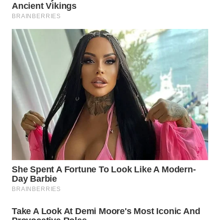
BEKASI
WN
BOGOR
WN
DEPOK
WN
TAPANULI
UTARA
WN
SAMOSIR
WN
PADANG
LAWAS