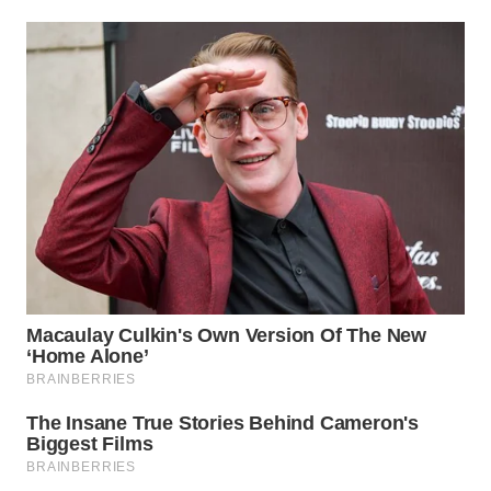
WN
PRIANGAN
TIMUR
WN
SEMARANG
WN
SOLO
WN
BOROBUDUR
WN
MADURA
WN