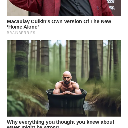
WN
INDRAMAYU
WN
KUNINGAN
WN
MAJALENGKA
WN
SUBANG
WN
SUKABUMI
WN
PURWAKARTA