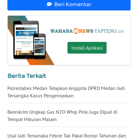
Beri Komentar
WN
BANTEN
WN
NTT
Install Aplikasi
WN
KEPRI
Berita Terkait
WN
PAPUA
Polrestabes Medan Tetapkan Anggota DPRD Medan Jadi
Tersangka Kasus Pengeroyokan
WN
PAPUA
Bareskrim Ungkap Gas N2O Whip Pink Juga Dijual di
BARAT
Tempat Hiburan Malam
WN
Usai Jadi Tersangka Febrie Tak Pakai Rompi Tahanan dan