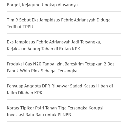
RIAU
Borgol, Kejagung Ungkap Alasannya
WN
Tim 9 Sebut Eks Jampidsus Febrie Adriansyah Diduga
SERAMBI
Terlibat TPPU
WN
Eks Jampidsus Febrie Adriansyah Jadi Tersangka,
JAMBI
Kejaksaan Agung Tahan di Rutan KPK
WN
Produksi Gas N20 Tanpa Izin, Bareskrim Tetapkan 2 Bos
SULTRA
Pabrik Whip Pink Sebagai Tersangka
WN
Penyuap Anggota DPR RI Anwar Sadad Kasus Hibah di
NTB
Jatim Ditahan KPK
WN
SULTENG
Kortas Tipikor Polri Tahan Tiga Tersangka Korupsi
Investasi Batu Bara untuk PLNBB
WN
SULBAR