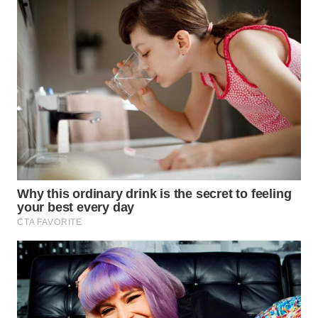
BEKASI
WN
BOGOR
WN
DEPOK
WN
TAPANULI
UTARA
WN
SAMOSIR
WN
PADANG
LAWAS