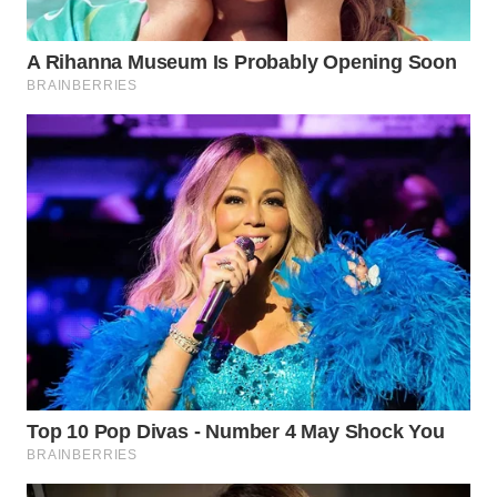
WN
TAPANULI
TENGAH
WN DELI
SERDANG
WN
TEBING
TINGGI
WN
PAKPAK
WN
KARAWANG
WN