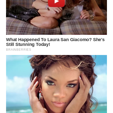
LANGKAT
WN
TAPANULI
SELATAN
WN
TANJUNG
LESUNG
WN
KARO
WN
SIMALUNGUN
WN
LABUHANBATU