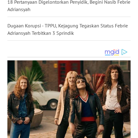
18 Pertanyaan Digelontorkan Penyidik, Begini Nasib Febrie
Adriansyah
WN
BABEL
Dugaan Korupsi - TPPU, Kejagung Tegaskan Status Febrie
Adriansyah Terbitkan 3 Sprindik
WN
SUMBAR
WN
SUMSEL
WN
BENGKULU
WN
LAMPUNG
WN
JATENG