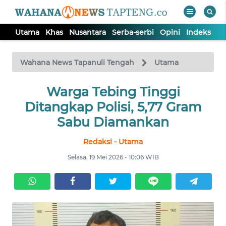
Utama
Khas
Nusantara
Serba-serbi
Opini
Indeks
WAHANA
Tutup
TV
Wahana News Tapanuli Tengah
Utama
Warga Tebing Tinggi
UTAMA
Ditangkap Polisi, 5,77 Gram
KHAS
Sabu Diamankan
Redaksi - Utama
NUSANTARA
Selasa, 19 Mei 2026 - 10:06 WIB
SERBA-
SERBI
OPINI