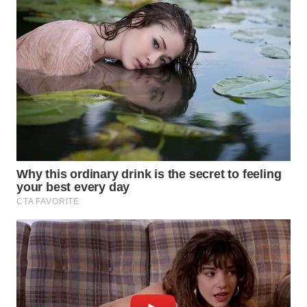
WN
MALUKU
WN
MALUT
WN
DAIRI
WN
DANAU
TOBA
WN
NIAS
WN