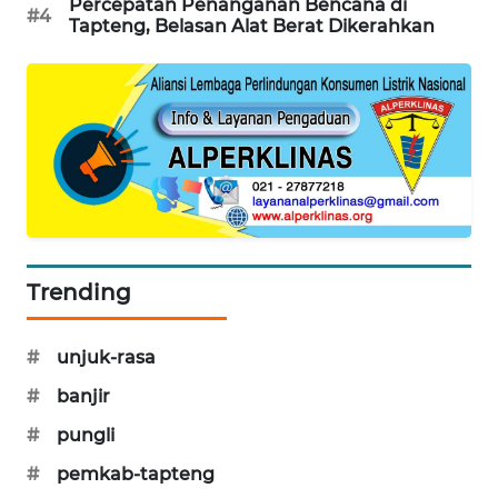
ID
Percepatan Penanganan Bencana di
#4
Tapteng, Belasan Alat Berat Dikerahkan
MAWAKA
ID
MARTABAT
NET
PLN
WATCH
Trending
MKLI
#
unjuk-rasa
LPKKI
#
banjir
LKKI
#
pungli
#
pemkab-tapteng
KOPEKLIN