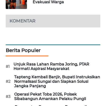
Evakuasi Warga
WAHANA
DESA
WISATA
KOMENTAR
LAPAK
WAHANA
Berita Populer
Wahana
Network
Unjuk Rasa Lahan Ramba Joring, PTAR
#1
KONSUMEN
Hormati Aspirasi Masyarakat
LISTRIK
Tapteng Kembali Banjir, Bupati Instruksikan
#2
Normalisasi Sungai dan Siapkan Solusi
MASYARAKAT
Jangka Panjang
KELISTRIKAN
Operasi Pekat Toba 2026, Polsek
#3
Sibabangun Amankan Pelaku Pungli
WALINKI