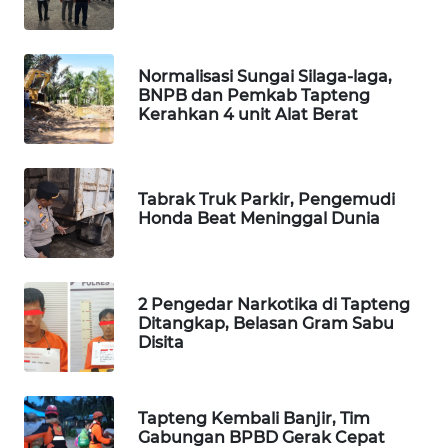
WAHANA
SPORT
Normalisasi Sungai Silaga-laga,
BNPB dan Pemkab Tapteng
Kerahkan 4 unit Alat Berat
WAHANA
UMKM
WAHANA
Tabrak Truk Parkir, Pengemudi
SELEB
Honda Beat Meninggal Dunia
WAHANA
PERSONA
2 Pengedar Narkotika di Tapteng
Ditangkap, Belasan Gram Sabu
Disita
WAHANA
OTOMOTIF
Tapteng Kembali Banjir, Tim
WAHANA
Gabungan BPBD Gerak Cepat
HEALTH