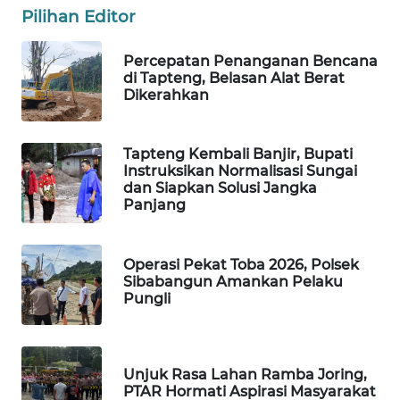
Pilihan Editor
WAHANA
Percepatan Penanganan Bencana
LISTRIK
di Tapteng, Belasan Alat Berat
Dikerahkan
WAHANA
TRAVEL
Tapteng Kembali Banjir, Bupati
Instruksikan Normalisasi Sungai
WAHANA
dan Siapkan Solusi Jangka
TV
Panjang
WAHANANEWS
ID
Operasi Pekat Toba 2026, Polsek
Sibabangun Amankan Pelaku
Pungli
WAHANANEWS
CO ID
Unjuk Rasa Lahan Ramba Joring,
WAHANANEWS
PTAR Hormati Aspirasi Masyarakat
NET