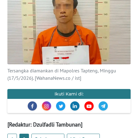
Informasi
INDEKS
BERITA
KONTAK
KAMI
INFO
Tersangka diamankan di Mapolres Tapteng, Minggu
IKLAN
(17/5/2026). [WahanaNews.co / ist]
TENTANG
Ikuti Kami di:
KAMI
PEDOMAN
MEDIA
[Redaktur: Dzulfadli Tambunan]
SIBER