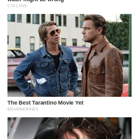
WN
PRIANGAN
TIMUR
WN
SEMARANG
WN
SOLO
WN
BOROBUDUR
WN
MADURA
WN