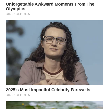
WN
KALTARA
WN
KALSEL
WN
KALTIM
WN
SULSEL
WN
GORONTALO
WN
SULUT