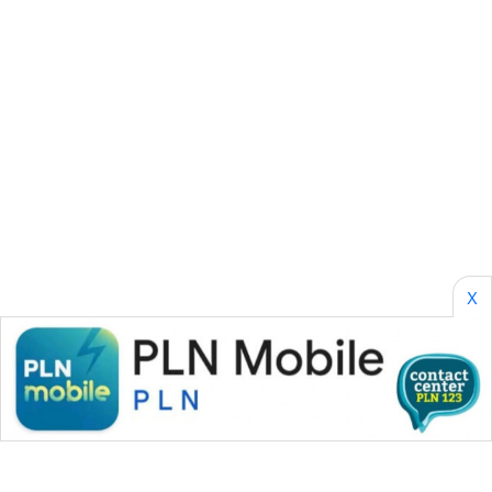
SONYA
ASA
NEWS
X