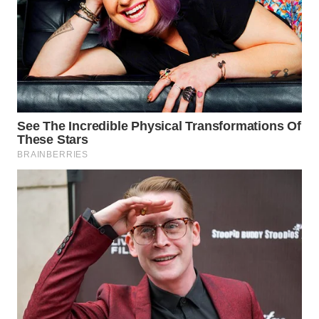
WN
SUMEDANG
WN
CIANJUR
WN
KEPULAUAN
SERIBU
WN
TANGERANG
WN
BINJAI
WN
CIREBON