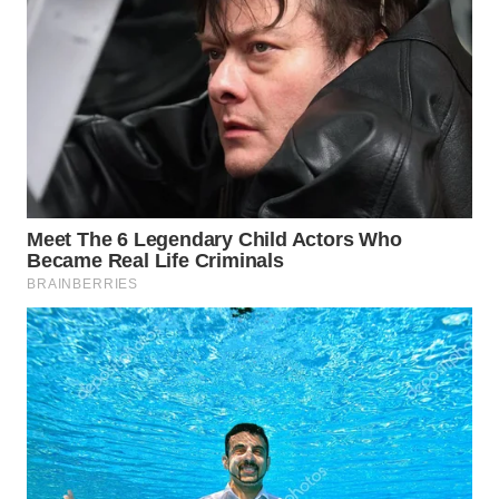
SURABAYA
WN
NATUNA
WN
BINTAN
WN
MANDALIKA
WN
LIKUPANG
WN
LABUANBAJO
WN
BORNEO