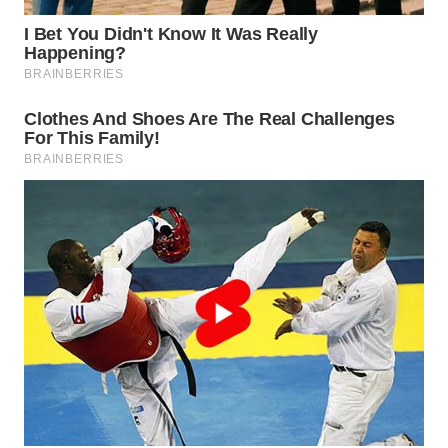
WN
NUSANTARA
WN
JOGJA
WN
JATIM
WN
BALI
WN
KALBAR
WN
KALTENG