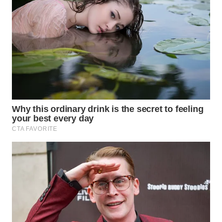
SURABAYA
WN
NATUNA
WN
BINTAN
WN
MANDALIKA
WN
LIKUPANG
WN
LABUANBAJO
WN
BORNEO