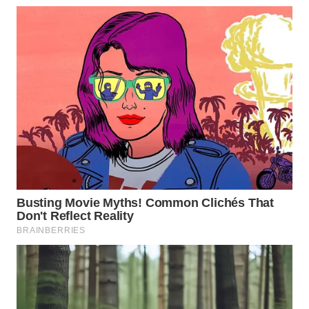
WN
TAPANULI
TENGAH
WN DELI
SERDANG
WN
TEBING
TINGGI
WN
PAKPAK
WN
KARAWANG
WN