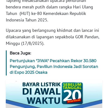
Tapteng melaksanakan upacara penurunan
REDAKSI
bendera merah putih dalam rangka Hari Ulang
Tahun (HUT) ke-80 Kemerdekaan Republik
KARIR
Indonesia Tahun 2025.
Upacara yang berlangsung khidmat dan lancar ini
DISCLAIMER
dilaksanakan di lapangan sepakbola GOR Pandan,
Wahana
Minggu (17/8/2025).
News
Regional
Baca Juga:
Pertunjukan "JIWA" Pecahkan Rekor 30.580
WN
Pengunjung, Paviliun Indonesia Jadi Sorotan
SUMUT
di Expo 2025 Osaka
WN
JAKARTA
WN
JABAR