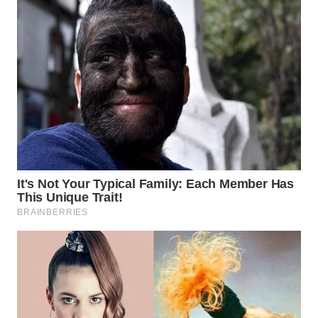
WAHANA
SPORT
WAHANA
UMKM
WAHANA
SELEB
WAHANA
PERSONA
WAHANA
OTOMOTIF
WAHANA
HEALTH