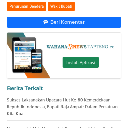
Penurunan Bendera
Wakil Bupati
WN
KALTARA
Beri Komentar
WN
KALSEL
WN
KALTIM
Install Aplikasi
WN
SULSEL
Berita Terkait
WN
Sukses Laksanakan Upacara Hut Ke-80 Kemerdekaan
GORONTALO
Republik Indonesia, Bupati Raja Ampat: Dalam Persatuan
Kita Kuat
WN
SULUT