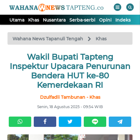
Utama
Khas
Nusantara
Serba-serbi
Opini
Indeks
WAHANA
Tutup
TV
Wahana News Tapanuli Tengah
Khas
Wakil Bupati Tapteng
UTAMA
Inspektur Upacara Penurunan
KHAS
Bendera HUT ke-80
Kemerdekaan RI
NUSANTARA
Dzulfadli Tambunan - Khas
Senin, 18 Agustus 2025 - 09:54 WIB
SERBA-
SERBI
OPINI