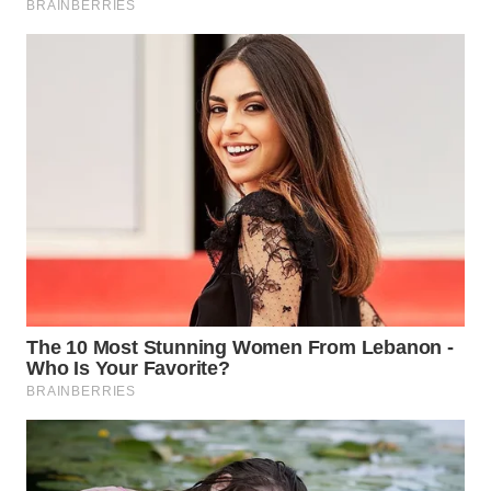
WN
PRIANGAN
TIMUR
WN
SEMARANG
WN
SOLO
WN
BOROBUDUR
WN
MADURA
WN