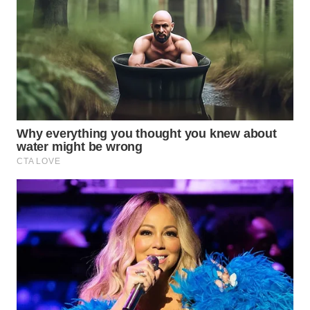
BEKASI
WN
BOGOR
WN
DEPOK
WN
TAPANULI
UTARA
WN
SAMOSIR
WN
PADANG
LAWAS