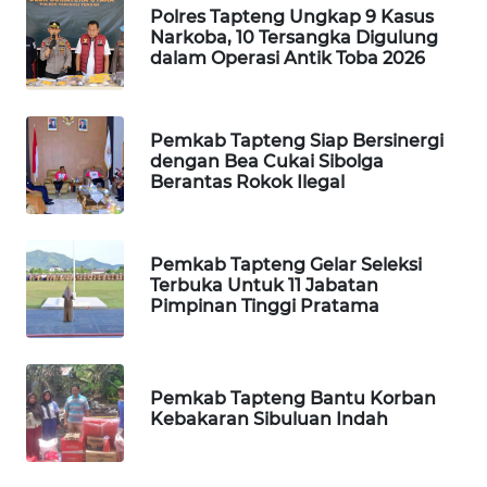
Polres Tapteng Ungkap 9 Kasus
Narkoba, 10 Tersangka Digulung
PORTAL
dalam Operasi Antik Toba 2026
KONSUMEN
FORWAMKI
Pemkab Tapteng Siap Bersinergi
dengan Bea Cukai Sibolga
Berantas Rokok Ilegal
ALPERKLINAS
FORJASIDA
Pemkab Tapteng Gelar Seleksi
Terbuka Untuk 11 Jabatan
TAMBANG
Pimpinan Tinggi Pratama
NEWS
SITUNGIR
Pemkab Tapteng Bantu Korban
NEWS
Kebakaran Sibuluan Indah
SIDIKALANG
NEWS