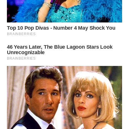
WN
SUMEDANG
WN
CIANJUR
WN
KEPULAUAN
SERIBU
WN
TANGERANG
WN
BINJAI
WN
CIREBON