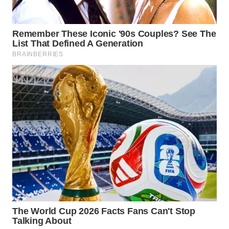
WN
INDRAMAYU
WN
KUNINGAN
WN
MAJALENGKA
WN
SUBANG
WN
SUKABUMI
WN
PURWAKARTA