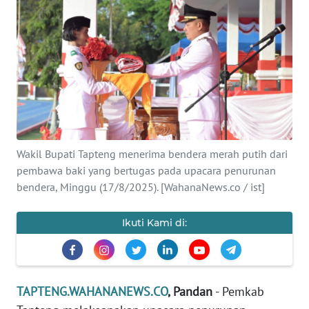
Informasi
INDEKS
BERITA
KONTAK
KAMI
Wakil Bupati Tapteng menerima bendera merah putih dari
INFO
IKLAN
pembawa baki yang bertugas pada upacara penurunan
bendera, Minggu (17/8/2025). [WahanaNews.co / ist]
TENTANG
KAMI
Ikuti Kami di:
PEDOMAN
MEDIA
SIBER
TAPTENG.WAHANANEWS.CO
, Pandan
- Pemkab