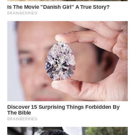
WAHANA
LISTRIK
WAHANA
TRAVEL
WAHANA
TV
WAHANANEWS
ID
WAHANANEWS
CO ID
WAHANANEWS
NET