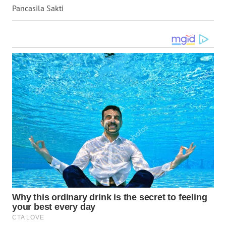
LANGKAT
Pancasila Sakti
WN
TAPANULI
SELATAN
WN
TANJUNG
LESUNG
WN
KARO
WN
SIMALUNGUN
WN
LABUHANBATU