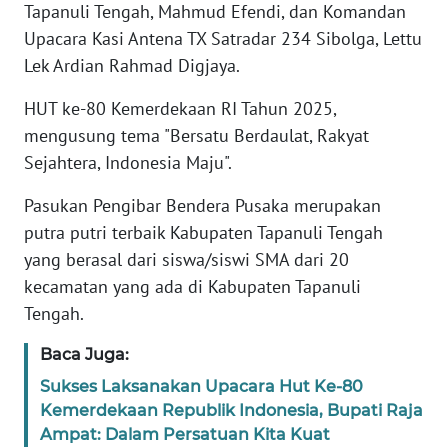
RIAU
Tapanuli Tengah, Mahmud Efendi, dan Komandan
Upacara Kasi Antena TX Satradar 234 Sibolga, Lettu
WN
Lek Ardian Rahmad Digjaya.
SERAMBI
HUT ke-80 Kemerdekaan RI Tahun 2025,
WN
mengusung tema "Bersatu Berdaulat, Rakyat
JAMBI
Sejahtera, Indonesia Maju".
Pasukan Pengibar Bendera Pusaka merupakan
WN
SULTRA
putra putri terbaik Kabupaten Tapanuli Tengah
yang berasal dari siswa/siswi SMA dari 20
WN
kecamatan yang ada di Kabupaten Tapanuli
NTB
Tengah.
WN
Baca Juga:
SULTENG
Sukses Laksanakan Upacara Hut Ke-80
Kemerdekaan Republik Indonesia, Bupati Raja
WN
Ampat: Dalam Persatuan Kita Kuat
SULBAR