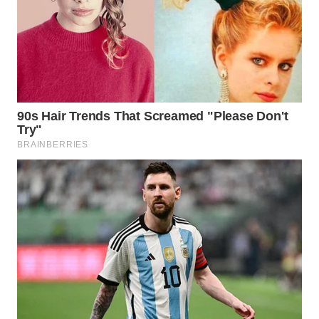
WAHANA
DESA
WISATA
LAPAK
WAHANA
Wahana
Network
KONSUMEN
LISTRIK
MASYARAKAT
KELISTRIKAN
WALINKI