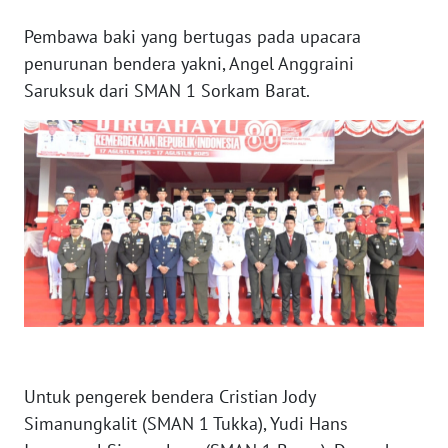
Pembawa baki yang bertugas pada upacara
WN
penurunan bendera yakni, Angel Anggraini
BABEL
Saruksuk dari SMAN 1 Sorkam Barat.
WN
SUMBAR
WN
SUMSEL
WN
BENGKULU
WN
LAMPUNG
Untuk pengerek bendera Cristian Jody
Simanungkalit (SMAN 1 Tukka), Yudi Hans
WN
JATENG