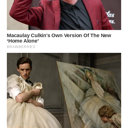
Wahana
Media
Group
WAHANA
NEWS
WAHANA
TANI
WAHANA
ADVOKAT
WAHANA
INFRASTRUKTUR
WAHANA
KONSUMEN