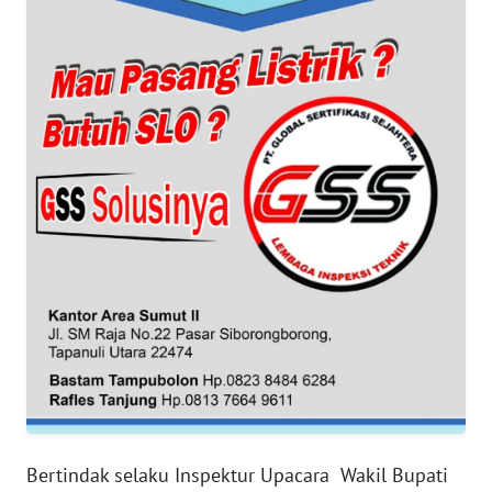
WN
BANTEN
WN
NTT
WN
KEPRI
WN
PAPUA
WN
PAPUA
BARAT
Bertindak selaku Inspektur Upacara Wakil Bupati
WN