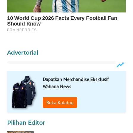
ID
MAWAKA
ID
MARTABAT
NET
Advertorial
PLN
WATCH
Dapatkan Merchandise Eksklusif
MKLI
Wahana News
LPKKI
Buka Katalog
LKKI
Pilihan Editor
KOPEKLIN