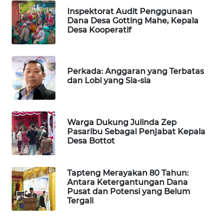
Inspektorat Audit Penggunaan
Dana Desa Gotting Mahe, Kepala
SIBARAGAS
Desa Kooperatif
NEWS
METRO
SIANTAR
Perkada: Anggaran yang Terbatas
dan Lobi yang Sia-sia
NEWS
METRO
MEDAN
Warga Dukung Julinda Zep
NEWS
Pasaribu Sebagai Penjabat Kepala
Desa Bottot
METRO
JAKARTA
Tapteng Merayakan 80 Tahun:
NEWS
Antara Ketergantungan Dana
Pusat dan Potensi yang Belum
KRT
Tergali
NEWS