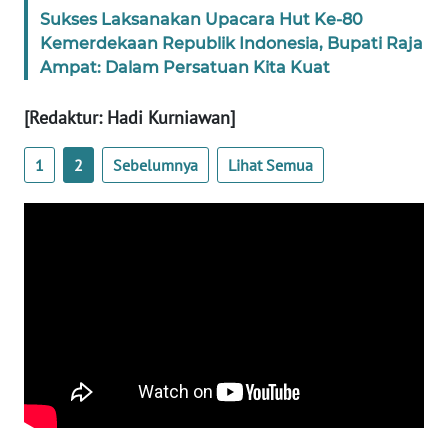
Sukses Laksanakan Upacara Hut Ke-80
Kemerdekaan Republik Indonesia, Bupati Raja
WN
Ampat: Dalam Persatuan Kita Kuat
BABEL
[Redaktur: Hadi Kurniawan]
WN
SUMBAR
1
2
Sebelumnya
Lihat Semua
WN
SUMSEL
WN
BENGKULU
WN
LAMPUNG
WN
JATENG