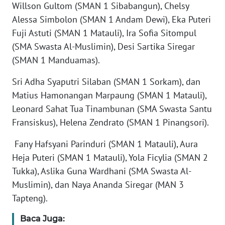
RIAU
Willson Gultom (SMAN 1 Sibabangun), Chelsy
Alessa Simbolon (SMAN 1 Andam Dewi), Eka Puteri
WN
Fuji Astuti (SMAN 1 Matauli), Ira Sofia Sitompul
SERAMBI
(SMA Swasta Al-Muslimin), Desi Sartika Siregar
(SMAN 1 Manduamas).
WN
JAMBI
Sri Adha Syaputri Silaban (SMAN 1 Sorkam), dan
Matius Hamonangan Marpaung (SMAN 1 Matauli),
WN
Leonard Sahat Tua Tinambunan (SMA Swasta Santu
SULTRA
Fransiskus), Helena Zendrato (SMAN 1 Pinangsori).
WN
Fany Hafsyani Parinduri (SMAN 1 Matauli), Aura
NTB
Heja Puteri (SMAN 1 Matauli), Yola Ficylia (SMAN 2
Tukka), Aslika Guna Wardhani (SMA Swasta Al-
WN
Muslimin), dan Naya Ananda Siregar (MAN 3
SULTENG
Tapteng).
WN
Baca Juga:
SULBAR