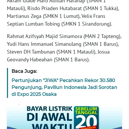
Akram Giade Maro Adillah Harahap (SMAN 1
REDAKSI
Matauli), Risdo Priaden Hutabarat (SMAN 1 Tukka),
Martianus Zega (SMKN 1 Lumut), Velix Frans
KARIR
Septian Lumban Tobing (SMKN 1 Sirandorung).
Rahmat Azifsyah Majid Simamora (MAN 2 Tapteng),
DISCLAIMER
Yudi Hans Immanuel Simanulang (SMAN 1 Barus),
Wahana
Steven DH Tambunan (SMAN 1 Matauli), Josua
News
Geovandy Habeahan (SMAN 1 Barus).
Regional
Baca Juga:
WN
Pertunjukan "JIWA" Pecahkan Rekor 30.580
SUMUT
Pengunjung, Paviliun Indonesia Jadi Sorotan
di Expo 2025 Osaka
WN
JAKARTA
WN
JABAR