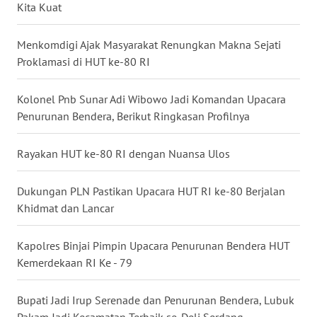
Kita Kuat
WN
Menkomdigi Ajak Masyarakat Renungkan Makna Sejati
KALTARA
Proklamasi di HUT ke-80 RI
WN
Kolonel Pnb Sunar Adi Wibowo Jadi Komandan Upacara
KALSEL
Penurunan Bendera, Berikut Ringkasan Profilnya
WN
KALTIM
Rayakan HUT ke-80 RI dengan Nuansa Ulos
WN
Dukungan PLN Pastikan Upacara HUT RI ke-80 Berjalan
SULSEL
Khidmat dan Lancar
WN
Kapolres Binjai Pimpin Upacara Penurunan Bendera HUT
GORONTALO
Kemerdekaan RI Ke - 79
WN
Bupati Jadi Irup Serenade dan Penurunan Bendera, Lubuk
SULUT
Pakam Jadi Kecamatan Terbaik se-Deli Serdang