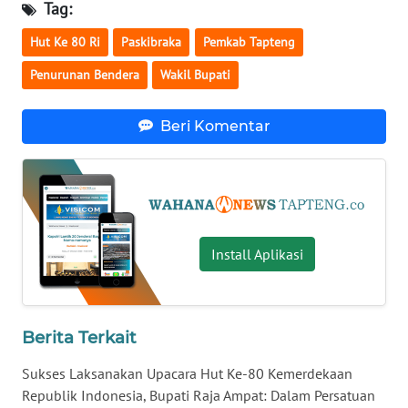
Tag:
Hut Ke 80 Ri
Paskibraka
Pemkab Tapteng
WN
NUSANTARA
Penurunan Bendera
Wakil Bupati
WN
Beri Komentar
JOGJA
WN
JATIM
WN
Install Aplikasi
BALI
WN
KALBAR
Berita Terkait
Sukses Laksanakan Upacara Hut Ke-80 Kemerdekaan
WN
Republik Indonesia, Bupati Raja Ampat: Dalam Persatuan
KALTENG