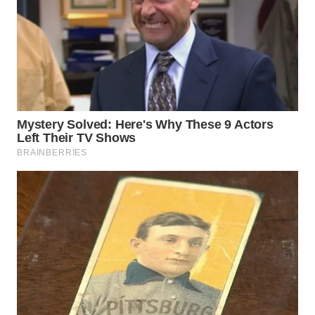
WN
PRIANGAN
TIMUR
WN
SEMARANG
WN
SOLO
WN
BOROBUDUR
WN
MADURA
WN