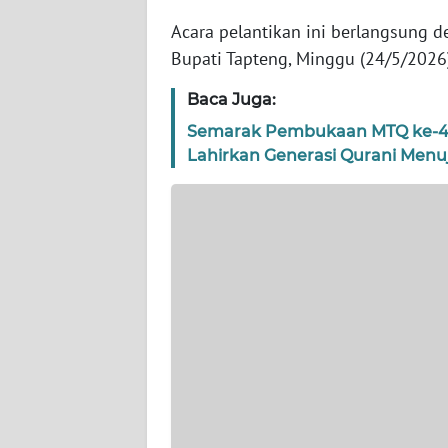
WN
BANTEN
Acara pelantikan ini berlangsung 
Bupati Tapteng, Minggu (24/5/2026)
WN
Baca Juga:
NTT
Semarak Pembukaan MTQ ke-4
Lahirkan Generasi Qurani Menu
WN
KEPRI
WN
PAPUA
WN
PAPUA
BARAT
WN
RIAU