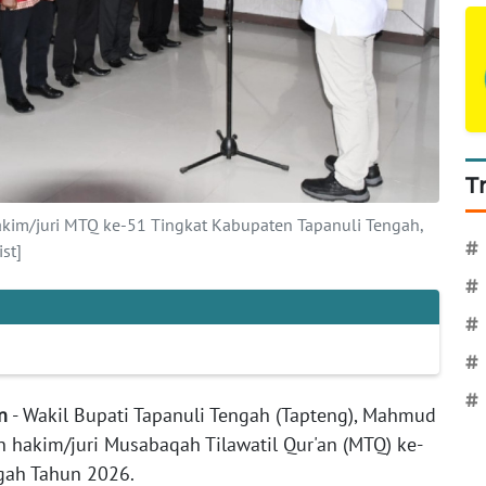
T
akim/juri MTQ ke-51 Tingkat Kabupaten Tapanuli Tengah,
#
st]
#
#
#
#
n
- Wakil Bupati Tapanuli Tengah (Tapteng), Mahmud
n hakim/juri Musabaqah Tilawatil Qur'an (MTQ) ke-
gah Tahun 2026.