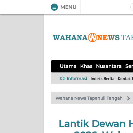
MENU
WAHANA
Tutup
TV
UTAMA
KHAS
Utama
Khas
Nusantara
Ser
NUSANTARA
Informasi
Indeks Berita
Kontak 
SERBA-
Wahana News Tapanuli Tengah
SERBI
OPINI
Lantik Dewan 
Informasi