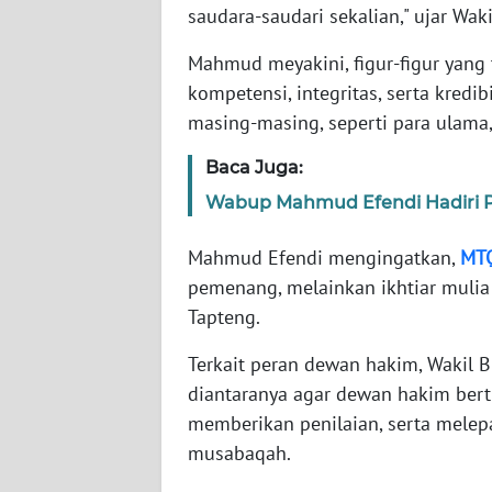
saudara-saudari sekalian," ujar Waki
WN
BABEL
Mahmud meyakini, figur-figur yang 
kompetensi, integritas, serta kredib
WN
masing-masing, seperti para ulama,
SUMBAR
Baca Juga:
WN
Wabup Mahmud Efendi Hadiri 
SUMSEL
Mahmud Efendi mengingatkan,
MT
WN
pemenang, melainkan ikhtiar mulia
BENGKULU
Tapteng.
WN
Terkait peran dewan hakim, Wakil 
LAMPUNG
diantaranya agar dewan hakim berti
memberikan penilaian, serta mele
WN
musabaqah.
JATENG