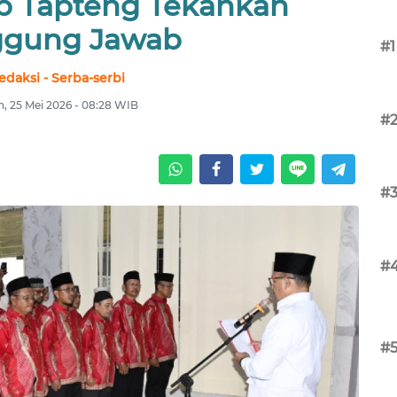
p Tapteng Tekankan
ggung Jawab
#1
edaksi - Serba-serbi
n, 25 Mei 2026 - 08:28 WIB
#
#
#
#