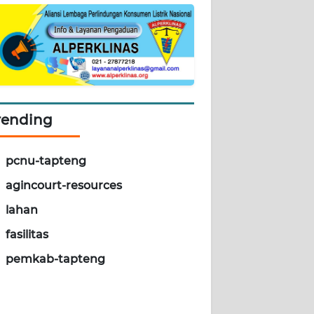
rending
pcnu-tapteng
agincourt-resources
lahan
fasilitas
pemkab-tapteng