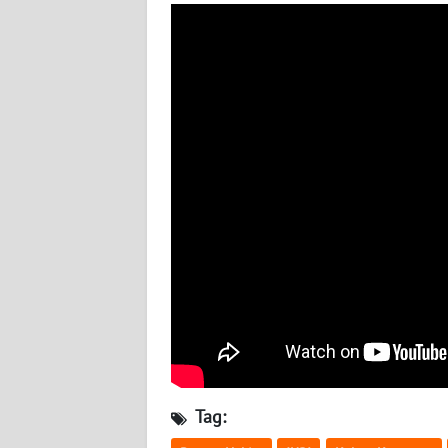
WN
KALTARA
WN
KALSEL
WN
KALTIM
WN
SULSEL
WN
GORONTALO
WN
SULUT
Tag: