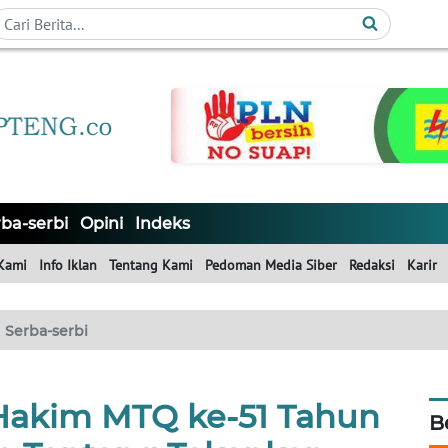
ba-serbi
Opini
Indeks
Kami
Info Iklan
Tentang Kami
Pedoman Media Siber
Redaksi
Karir
Serba-serbi
Hakim MTQ ke-51 Tahun
B