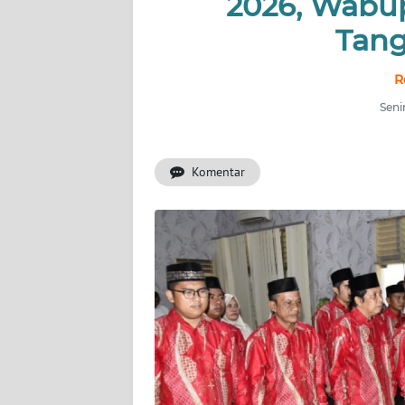
2026, Wabu
Tan
INDEKS
BERITA
R
KONTAK
Seni
KAMI
Komentar
INFO
IKLAN
TENTANG
KAMI
PEDOMAN
MEDIA
SIBER
REDAKSI