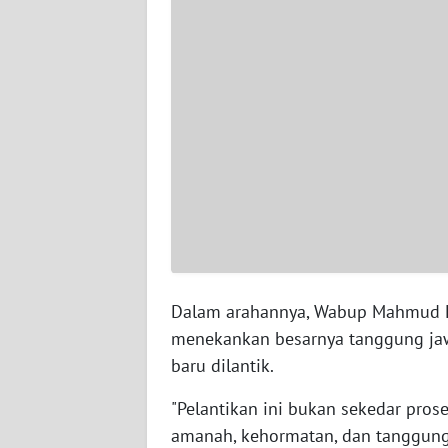
WN
SERAMBI
WN
JAMBI
WN
SULTRA
WN
NTB
Dalam arahannya, Wabup Mahmud E
WN
menekankan besarnya tanggung ja
SULTENG
baru dilantik.
WN
"Pelantikan ini bukan sekedar pro
SULBAR
amanah, kehormatan, dan tanggung 