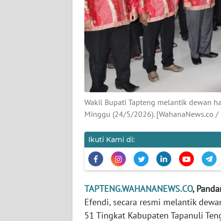
KARIR
DISCLAIMER
Wahana
News
Regional
Wakil Bupati Tapteng melantik dewan h
Minggu (24/5/2026). [WahanaNews.co / i
WN
SUMUT
Ikuti Kami di:
WN
JAKARTA
TAPTENG.WAHANANEWS.CO
, Panda
WN
JABAR
Efendi, secara resmi melantik dewa
51 Tingkat Kabupaten Tapanuli Ten