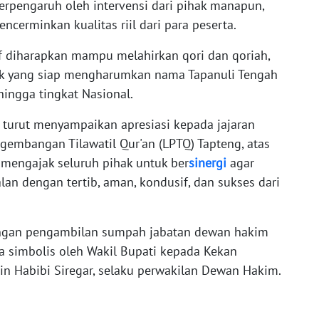
terpengaruh oleh intervensi dari pihak manapun,
ncerminkan kualitas riil dari para peserta.
f diharapkan mampu melahirkan qori dan qoriah,
baik yang siap mengharumkan nama Tapanuli Tengah
hingga tingkat Nasional.
 turut menyampaikan apresiasi kepada jajaran
gembangan Tilawatil Qur'an (LPTQ) Tapteng, atas
a mengajak seluruh pihak untuk ber
sinergi
agar
an dengan tertib, aman, kondusif, dan sukses dari
dengan pengambilan sumpah jabatan dewan hakim
a simbolis oleh Wakil Bupati kepada Kekan
n Habibi Siregar, selaku perwakilan Dewan Hakim.