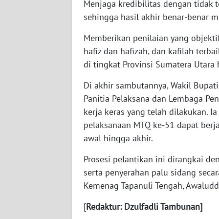
Menjaga kredibilitas dengan tidak 
WN
sehingga hasil akhir benar-benar me
NUSANTARA
Memberikan penilaian yang objekti
WN
hafiz dan hafizah, dan kafilah ter
JOGJA
di tingkat Provinsi Sumatera Utara 
WN
Di akhir sambutannya, Wakil Bupati
JATIM
Panitia Pelaksana dan Lembaga Pen
kerja keras yang telah dilakukan. I
WN
pelaksanaan MTQ ke-51 dapat berjal
BALI
awal hingga akhir.
WN
Prosesi pelantikan ini dirangkai 
KALBAR
serta penyerahan palu sidang secar
Kemenag Tapanuli Tengah, Awaluddi
WN
KALTENG
[
Redaktur: Dzulfadli Tambunan]