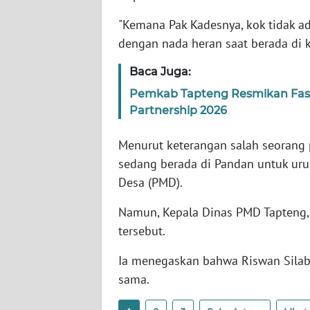
WN
"Kemana Pak Kadesnya, kok tidak a
KALTARA
dengan nada heran saat berada di k
WN
Baca Juga:
KALSEL
Pemkab Tapteng Resmikan Fasili
Partnership 2026
WN
KALTIM
Menurut keterangan salah seorang 
sedang berada di Pandan untuk ur
WN
SULSEL
Desa (PMD).
Namun, Kepala Dinas PMD Tapteng,
WN
GORONTALO
tersebut.
Ia menegaskan bahwa Riswan Silaba
WN
sama.
SULUT