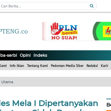
ba-serbi
Opini
Indeks
Kami
Info Iklan
Tentang Kami
Pedoman Media Siber
Redaksi
Karir
Utama
es Mela I Dipertanyakan
B