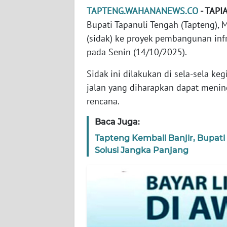
TAPTENG.WAHANANEWS.CO
- TAPI
WN
SERAMBI
Bupati Tapanuli Tengah (Tapteng),
(sidak) ke proyek pembangunan infr
WN
pada Senin (14/10/2025).
JAMBI
Sidak ini dilakukan di sela-sela 
jalan yang diharapkan dapat menin
WN
SULTRA
rencana.
Baca Juga:
WN
NTB
Tapteng Kembali Banjir, Bupati
Solusi Jangka Panjang
WN
SULTENG
WN
SULBAR