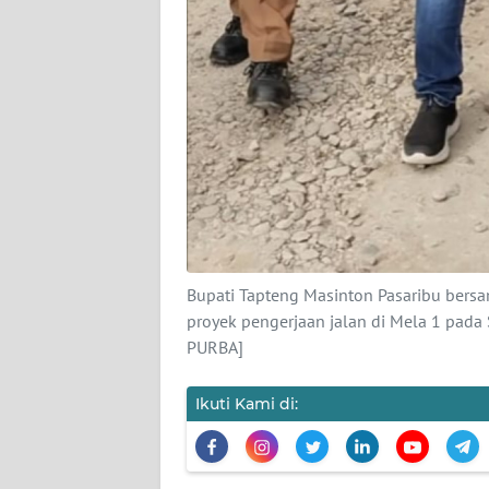
WN
BANTEN
WN
NTT
WN
KEPRI
WN
PAPUA
Bupati Tapteng Masinton Pasaribu bers
proyek pengerjaan jalan di Mela 1 p
WN
PURBA]
PAPUA
BARAT
Ikuti Kami di:
WN
RIAU