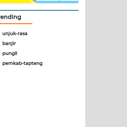
rending
unjuk-rasa
banjir
pungli
pemkab-tapteng