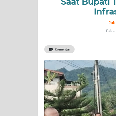
Saat Bupati 
Infra
INDEKS
BERITA
Job
KONTAK
Rabu, 
KAMI
Komentar
INFO
IKLAN
TENTANG
KAMI
PEDOMAN
MEDIA
SIBER
REDAKSI