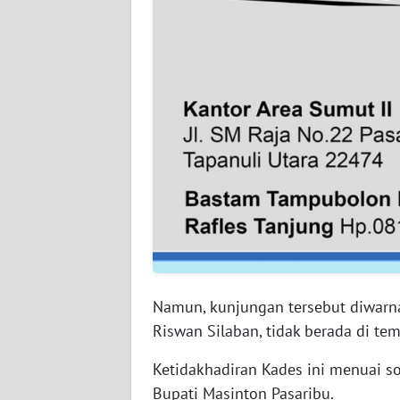
WN
NUSANTARA
WN
JOGJA
WN
JATIM
WN
BALI
WN
KALBAR
Namun, kunjungan tersebut diwarna
Riswan Silaban, tidak berada di tem
WN
KALTENG
Ketidakhadiran Kades ini menuai s
Bupati Masinton Pasaribu.