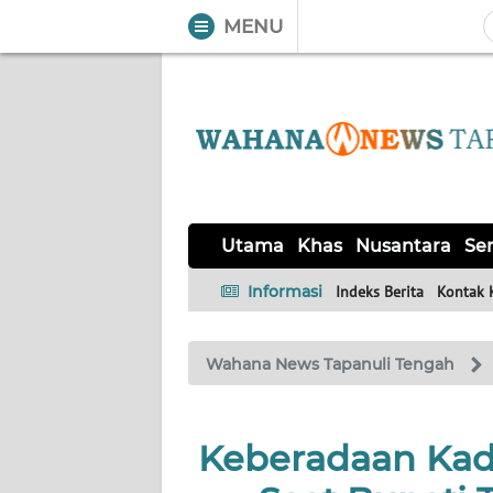
MENU
WAHANA
Tutup
TV
UTAMA
KHAS
Utama
Khas
Nusantara
Ser
NUSANTARA
Informasi
Indeks Berita
Kontak 
SERBA-
Wahana News Tapanuli Tengah
SERBI
OPINI
Keberadaan Kad
Informasi