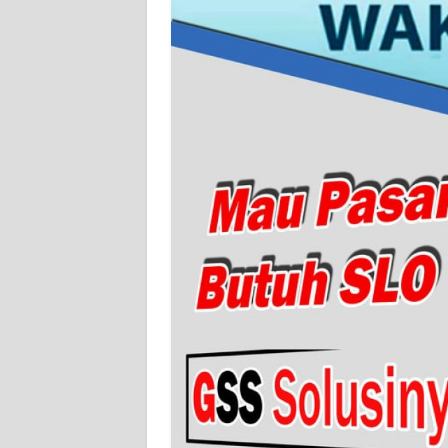
WN
BABEL
WN
SUMBAR
WN
SUMSEL
WN
BENGKULU
WN
LAMPUNG
WN
JATENG