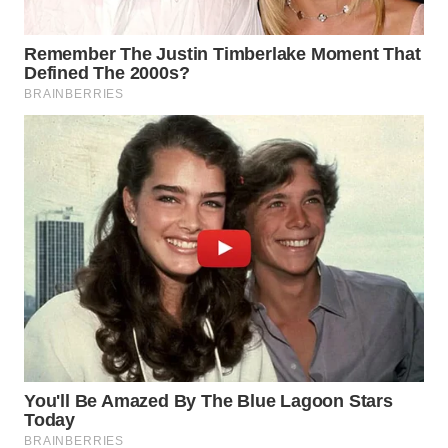
WAHANA
LISTRIK
WAHANA
TRAVEL
WAHANA
TV
WAHANANEWS
ID
WAHANANEWS
CO ID
WAHANANEWS
NET