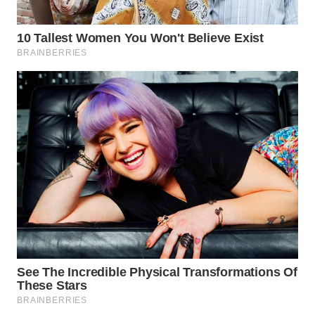
WN
TAPANULI
TENGAH
WN DELI
SERDANG
WN
TEBING
TINGGI
WN
PAKPAK
WN
KARAWANG
WN