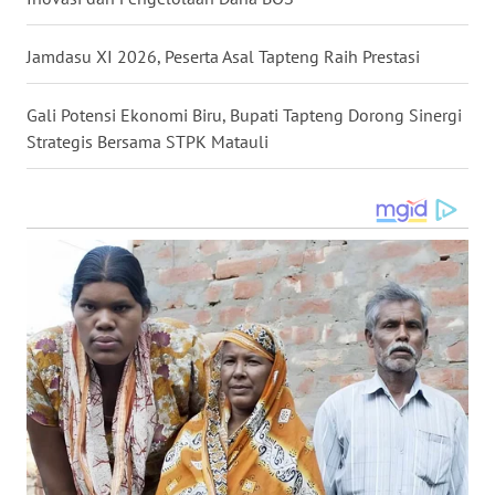
LANGKAT
Jamdasu XI 2026, Peserta Asal Tapteng Raih Prestasi
WN
TAPANULI
SELATAN
Gali Potensi Ekonomi Biru, Bupati Tapteng Dorong Sinergi
Strategis Bersama STPK Matauli
WN
TANJUNG
LESUNG
WN
KARO
WN
SIMALUNGUN
WN
LABUHANBATU