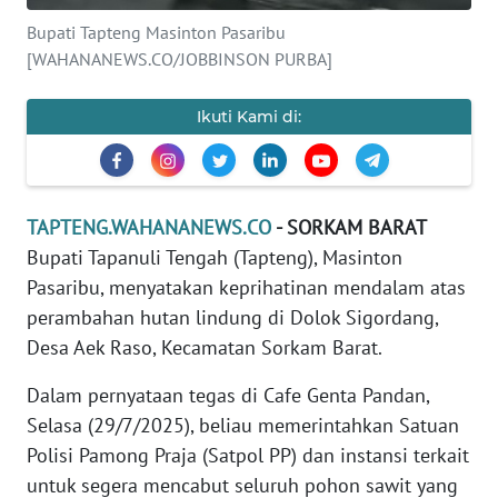
REDAKSI
Bupati Tapteng Masinton Pasaribu
[WAHANANEWS.CO/JOBBINSON PURBA]
KARIR
Ikuti Kami di:
DISCLAIMER
Wahana
News
TAPTENG.WAHANANEWS.CO
- SORKAM BARAT
Regional
Bupati Tapanuli Tengah (Tapteng), Masinton
Pasaribu, menyatakan keprihatinan mendalam atas
WN
perambahan hutan lindung di Dolok Sigordang,
SUMUT
Desa Aek Raso, Kecamatan Sorkam Barat.
WN
Dalam pernyataan tegas di Cafe Genta Pandan,
JAKARTA
Selasa (29/7/2025), beliau memerintahkan Satuan
Polisi Pamong Praja (Satpol PP) dan instansi terkait
WN
JABAR
untuk segera mencabut seluruh pohon sawit yang