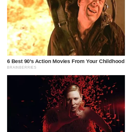
WAHANA
DESA
WISATA
LAPAK
WAHANA
Wahana
Network
KONSUMEN
LISTRIK
MASYARAKAT
KELISTRIKAN
WALINKI