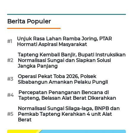
CILEUNGSI
NEWS
Berita Populer
BERKAT
NEWS
Unjuk Rasa Lahan Ramba Joring, PTAR
#1
Hormati Aspirasi Masyarakat
BERAMPU
Tapteng Kembali Banjir, Bupati Instruksikan
NEWS
#2
Normalisasi Sungai dan Siapkan Solusi
Jangka Panjang
ANUGERAH
Operasi Pekat Toba 2026, Polsek
#3
NEWS
Sibabangun Amankan Pelaku Pungli
Percepatan Penanganan Bencana di
#4
AKHLAK
Tapteng, Belasan Alat Berat Dikerahkan
ID
Normalisasi Sungai Silaga-laga, BNPB dan
#5
Pemkab Tapteng Kerahkan 4 unit Alat
PERAPKI
Berat
NEWS