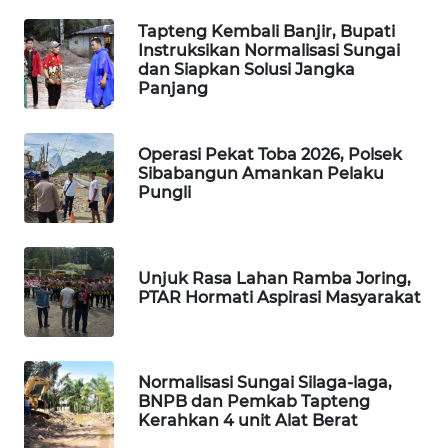
Tapteng Kembali Banjir, Bupati
Instruksikan Normalisasi Sungai
SIBARAGAS
dan Siapkan Solusi Jangka
NEWS
Panjang
METRO
SIANTAR
Operasi Pekat Toba 2026, Polsek
NEWS
Sibabangun Amankan Pelaku
Pungli
METRO
MEDAN
NEWS
Unjuk Rasa Lahan Ramba Joring,
PTAR Hormati Aspirasi Masyarakat
METRO
JAKARTA
NEWS
Normalisasi Sungai Silaga-laga,
BNPB dan Pemkab Tapteng
KRT
Kerahkan 4 unit Alat Berat
NEWS