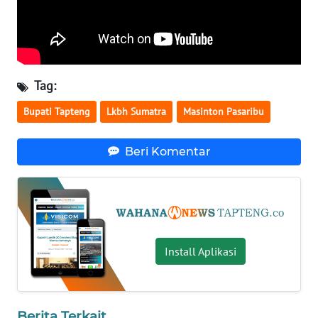
WN
KALTARA
WN
Tag:
KALSEL
Bupati Tapteng
Lkbh Sumatra
Masinton Pasaribu
WN
Beri Komentar
KALTIM
WN
SULSEL
WN
Install Aplikasi
GORONTALO
WN
SULUT
Berita Terkait