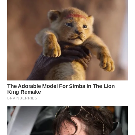
BEKASI
WN
BOGOR
WN
DEPOK
WN
TAPANULI
UTARA
WN
SAMOSIR
WN
PADANG
LAWAS