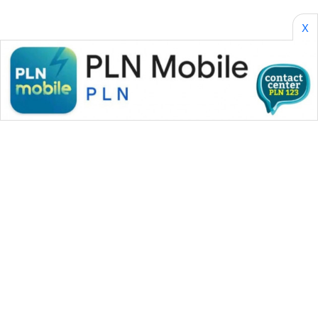
X
WAHANA MEDIA GROUP
|
|
|
WAHANA NEWS co
WAHANA TANI
WAHANA ADVOKAT