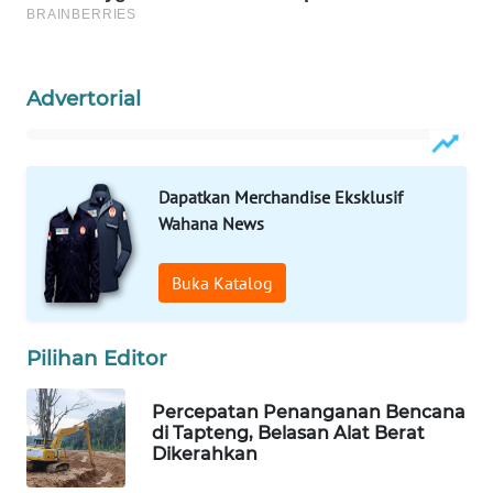
PORTAL
KONSUMEN
Advertorial
FORWAMKI
ALPERKLINAS
Dapatkan Merchandise Eksklusif
Wahana News
FORJASIDA
Buka Katalog
TAMBANG
NEWS
Pilihan Editor
SITUNGIR
NEWS
Percepatan Penanganan Bencana
di Tapteng, Belasan Alat Berat
Dikerahkan
SIDIKALANG
NEWS