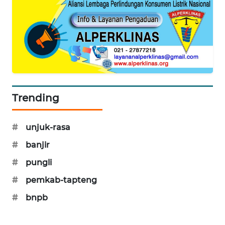
SONYA
ASA
NEWS
Trending
#
unjuk-rasa
#
banjir
#
pungli
#
pemkab-tapteng
#
bnpb