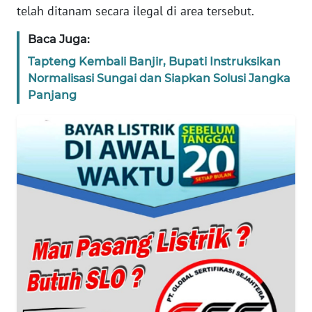
telah ditanam secara ilegal di area tersebut.
WN
Baca Juga:
BANTEN
Tapteng Kembali Banjir, Bupati Instruksikan
Normalisasi Sungai dan Siapkan Solusi Jangka
WN
NTT
Panjang
WN
KEPRI
WN
PAPUA
WN
PAPUA
BARAT
WN