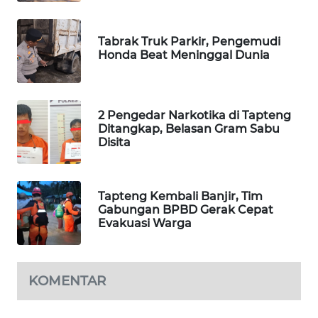
KARING
NEWS
Tabrak Truk Parkir, Pengemudi
Honda Beat Meninggal Dunia
JURNAL
MARITIM
2 Pengedar Narkotika di Tapteng
Ditangkap, Belasan Gram Sabu
HUMBANG
Disita
NEWS
GARONGGANG
Tapteng Kembali Banjir, Tim
NEWS
Gabungan BPBD Gerak Cepat
Evakuasi Warga
FISUELRI
ID
KOMENTAR
ENERGI
NEWS