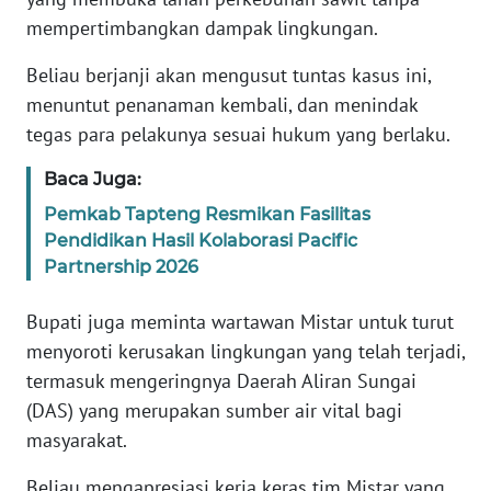
mempertimbangkan dampak lingkungan.
WN
Beliau berjanji akan mengusut tuntas kasus ini,
BABEL
menuntut penanaman kembali, dan menindak
tegas para pelakunya sesuai hukum yang berlaku.
WN
SUMBAR
Baca Juga:
Pemkab Tapteng Resmikan Fasilitas
WN
Pendidikan Hasil Kolaborasi Pacific
SUMSEL
Partnership 2026
WN
Bupati juga meminta wartawan Mistar untuk turut
BENGKULU
menyoroti kerusakan lingkungan yang telah terjadi,
termasuk mengeringnya Daerah Aliran Sungai
WN
LAMPUNG
(DAS) yang merupakan sumber air vital bagi
masyarakat.
WN
Beliau mengapresiasi kerja keras tim Mistar yang
JATENG