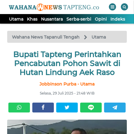
Utama
Khas
Nusantara
Serba-serbi
Opini
Indeks
WAHANA
Tutup
TV
Wahana News Tapanuli Tengah
Utama
Bupati Tapteng Perintahkan
UTAMA
Pencabutan Pohon Sawit di
KHAS
Hutan Lindung Aek Raso
Jobbinson Purba - Utama
NUSANTARA
Selasa, 29 Juli 2025 - 21:48 WIB
SERBA-
SERBI
OPINI