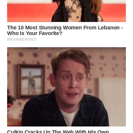
WN
INDRAMAYU
WN
KUNINGAN
WN
MAJALENGKA
WN
SUBANG
WN
SUKABUMI
WN
PURWAKARTA