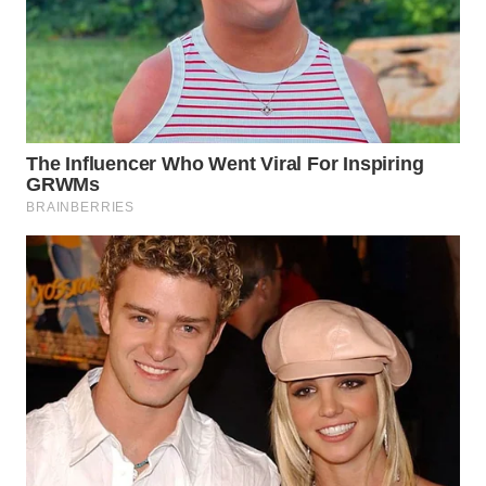
Wahana
Media
Group
WAHANA
NEWS
WAHANA
TANI
WAHANA
ADVOKAT
WAHANA
INFRASTRUKTUR
WAHANA
KONSUMEN