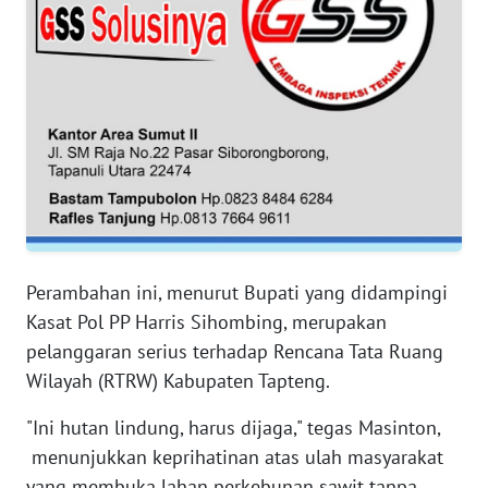
RIAU
WN
SERAMBI
WN
JAMBI
WN
SULTRA
Perambahan ini, menurut Bupati yang didampingi
WN
Kasat Pol PP Harris Sihombing, merupakan
NTB
pelanggaran serius terhadap Rencana Tata Ruang
Wilayah (RTRW) Kabupaten Tapteng.
WN
SULTENG
"Ini hutan lindung, harus dijaga," tegas Masinton,
menunjukkan keprihatinan atas ulah masyarakat
WN
yang membuka lahan perkebunan sawit tanpa
SULBAR