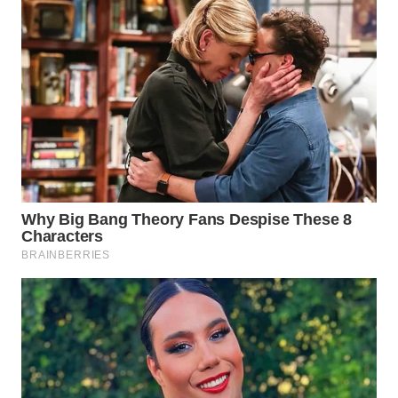
SURABAYA
WN
NATUNA
WN
BINTAN
WN
MANDALIKA
WN
LIKUPANG
WN
LABUANBAJO
WN
BORNEO