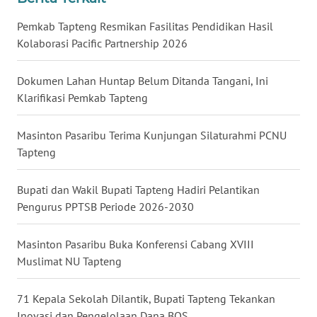
Pemkab Tapteng Resmikan Fasilitas Pendidikan Hasil
WN
Kolaborasi Pacific Partnership 2026
MALUKU
Dokumen Lahan Huntap Belum Ditanda Tangani, Ini
WN
MALUT
Klarifikasi Pemkab Tapteng
WN
Masinton Pasaribu Terima Kunjungan Silaturahmi PCNU
DAIRI
Tapteng
WN
Bupati dan Wakil Bupati Tapteng Hadiri Pelantikan
DANAU
Pengurus PPTSB Periode 2026-2030
TOBA
Masinton Pasaribu Buka Konferensi Cabang XVIII
WN
Muslimat NU Tapteng
NIAS
71 Kepala Sekolah Dilantik, Bupati Tapteng Tekankan
WN
Inovasi dan Pengelolaan Dana BOS