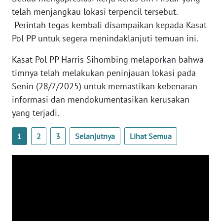
telah menjangkau lokasi terpencil tersebut.
WN
Perintah tegas kembali disampaikan kepada Kasat
NUSANTARA
Pol PP untuk segera menindaklanjuti temuan ini.
Kasat Pol PP Harris Sihombing melaporkan bahwa
WN
JOGJA
timnya telah melakukan peninjauan lokasi pada
Senin (28/7/2025) untuk memastikan kebenaran
WN
informasi dan mendokumentasikan kerusakan
JATIM
yang terjadi.
WN
1
2
3
Selanjutnya
Lihat Semua
BALI
WN
KALBAR
WN
KALTENG