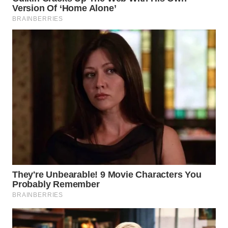
WN
PRIANGAN
TIMUR
WN
SEMARANG
WN
SOLO
WN
BOROBUDUR
WN
MADURA
WN