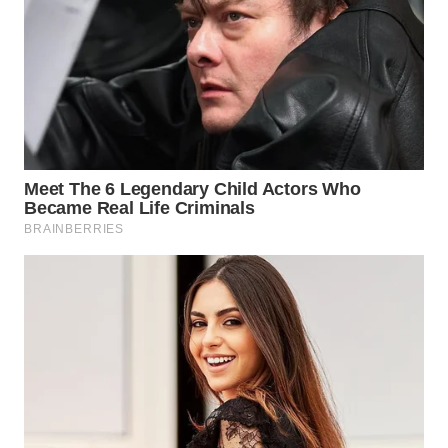
WN
SUMEDANG
WN
CIANJUR
WN
KEPULAUAN
SERIBU
WN
TANGERANG
WN
BINJAI
WN
CIREBON