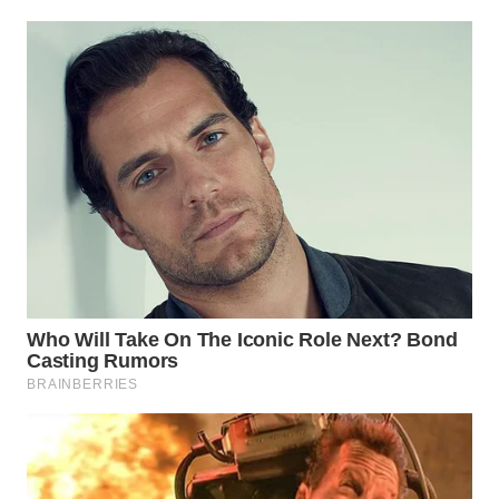
WAHANA
SPORT
WAHANA
UMKM
WAHANA
SELEB
WAHANA
PERSONA
WAHANA
OTOMOTIF
WAHANA
HEALTH