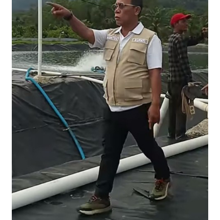
Informasi
INDEKS
BERITA
KONTAK
KAMI
INFO
IKLAN
TENTANG
KAMI
PEDOMAN
MEDIA
SIBER