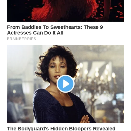
ID
MAWAKA
ID
MARTABAT
NET
PLN
WATCH
MKLI
LPKKI
LKKI
KOPEKLIN