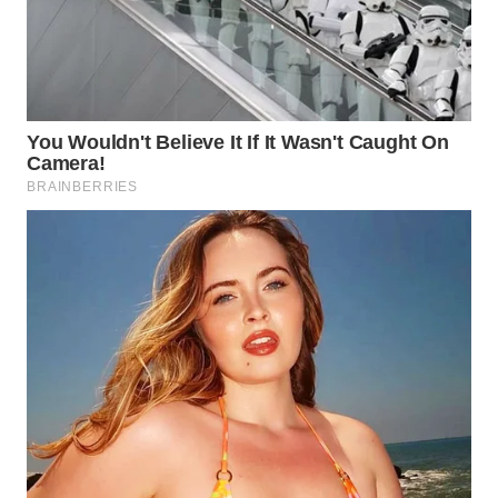
WN
PRIANGAN
TIMUR
WN
SEMARANG
WN
SOLO
WN
BOROBUDUR
WN
MADURA
WN