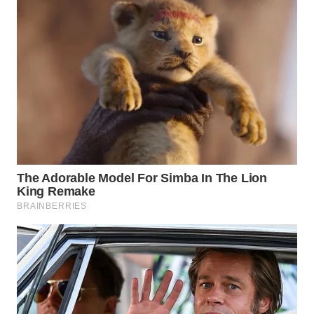
WN
SUMEDANG
WN
CIANJUR
WN
KEPULAUAN
SERIBU
WN
TANGERANG
WN
BINJAI
WN
CIREBON