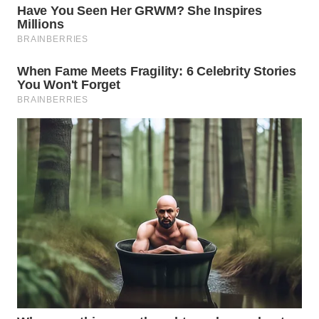
WN
TAPANULI
TENGAH
WN DELI
SERDANG
WN
TEBING
TINGGI
WN
PAKPAK
WN
KARAWANG
WN