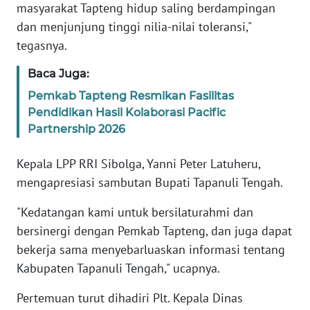
RIAU
masyarakat Tapteng hidup saling berdampingan
dan menjunjung tinggi nilia-nilai toleransi,"
WN
tegasnya.
SERAMBI
Baca Juga:
WN
Pemkab Tapteng Resmikan Fasilitas
JAMBI
Pendidikan Hasil Kolaborasi Pacific
Partnership 2026
WN
SULTRA
Kepala LPP RRI Sibolga, Yanni Peter Latuheru,
mengapresiasi sambutan Bupati Tapanuli Tengah.
WN
NTB
"Kedatangan kami untuk bersilaturahmi dan
bersinergi dengan Pemkab Tapteng, dan juga dapat
WN
bekerja sama menyebarluaskan informasi tentang
SULTENG
Kabupaten Tapanuli Tengah," ucapnya.
WN
Pertemuan turut dihadiri Plt. Kepala Dinas
SULBAR