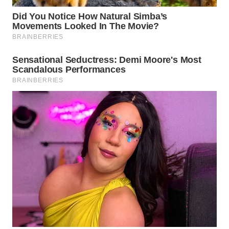
LANGKAT
WN
TAPANULI
SELATAN
WN
TANJUNG
LESUNG
WN
KARO
WN
SIMALUNGUN
WN
LABUHANBATU