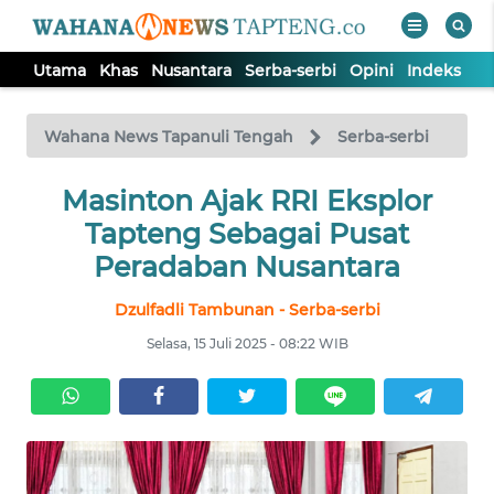
Utama
Khas
Nusantara
Serba-serbi
Opini
Indeks
WAHANA
Tutup
TV
Wahana News Tapanuli Tengah
Serba-serbi
Masinton Ajak RRI Eksplor
UTAMA
Tapteng Sebagai Pusat
KHAS
Peradaban Nusantara
Dzulfadli Tambunan - Serba-serbi
NUSANTARA
Selasa, 15 Juli 2025 - 08:22 WIB
SERBA-
SERBI
OPINI