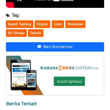
WN
Tag:
NUSANTARA
Bupati Tapteng
Eksplor
Islam
Peradaban
WN
Rri Sibolga
Sejarah
JOGJA
Beri Komentar
WN
JATIM
WN
BALI
Install Aplikasi
WN
KALBAR
WN
Berita Terkait
KALTENG