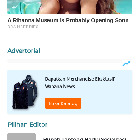
WAHANA
SPORT
WAHANA
UMKM
Advertorial
WAHANA
SELEB
Dapatkan Merchandise Eksklusif
WAHANA
Wahana News
PERSONA
Buka Katalog
WAHANA
OTOMOTIF
Pilihan Editor
WAHANA
HEALTH
Bupati Tapteng Hadiri Sosialisasi