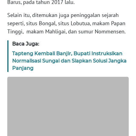
Barus, pada tahun 2017 lalu.
REDAKSI
Selain itu, ditemukan juga peninggalan sejarah
KARIR
seperti, situs Bongal, situs Lobutua, makam Papan
Tinggi, makam Mahligai, dan sumur Nommensen.
DISCLAIMER
Baca Juga:
Wahana
Tapteng Kembali Banjir, Bupati Instruksikan
News
Normalisasi Sungai dan Siapkan Solusi Jangka
Regional
Panjang
WN
SUMUT
WN
JAKARTA
WN
JABAR