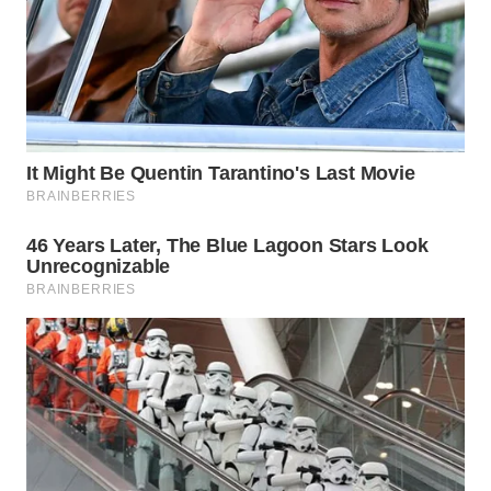
WN
INDRAMAYU
WN
KUNINGAN
WN
MAJALENGKA
WN
SUBANG
WN
SUKABUMI
WN
PURWAKARTA