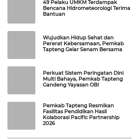
ID
49 Pelaku UMKM Terdampak
Bencana Hidrometeorologi Terima
Bantuan
MAWAKA
ID
Wujudkan Hidup Sehat dan
MARTABAT
Pererat Kebersamaan, Pemkab
NET
Tapteng Gelar Senam Bersama
PLN
WATCH
Perkuat Sistem Peringatan Dini
Multi Bahaya, Pemkab Tapteng
Gandeng Yayasan OBI
MKLI
LPKKI
Pemkab Tapteng Resmikan
Fasilitas Pendidikan Hasil
Kolaborasi Pacific Partnership
LKKI
2026
KOPEKLIN