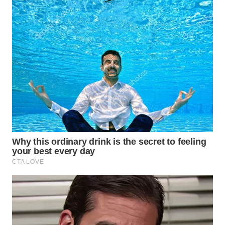
Wahana
Media
Group
WAHANA
NEWS
WAHANA
TANI
WAHANA
ADVOKAT
WAHANA
INFRASTRUKTUR
WAHANA
KONSUMEN