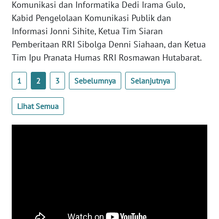
Komunikasi dan Informatika Dedi Irama Gulo,
Kabid Pengelolaan Komunikasi Publik dan
WN
Informasi Jonni Sihite, Ketua Tim Siaran
BABEL
Pemberitaan RRI Sibolga Denni Siahaan, dan Ketua
Tim Ipu Pranata Humas RRI Rosmawan Hutabarat.
WN
SUMBAR
1
2
3
Sebelumnya
Selanjutnya
WN
Lihat Semua
SUMSEL
WN
BENGKULU
WN
LAMPUNG
WN
JATENG