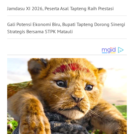
Jamdasu XI 2026, Peserta Asal Tapteng Raih Prestasi
WN
MALUKU
Gali Potensi Ekonomi Biru, Bupati Tapteng Dorong Sinergi
Strategis Bersama STPK Matauli
WN
MALUT
WN
DAIRI
WN
DANAU
TOBA
WN
NIAS
WN