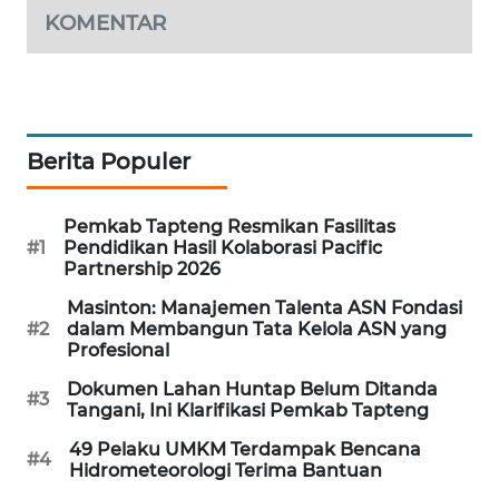
KOMENTAR
PORTAL
KONSUMEN
FORWAMKI
Berita Populer
ALPERKLINAS
Pemkab Tapteng Resmikan Fasilitas
#1
Pendidikan Hasil Kolaborasi Pacific
FORJASIDA
Partnership 2026
Masinton: Manajemen Talenta ASN Fondasi
TAMBANG
#2
dalam Membangun Tata Kelola ASN yang
NEWS
Profesional
Dokumen Lahan Huntap Belum Ditanda
SITUNGIR
#3
Tangani, Ini Klarifikasi Pemkab Tapteng
NEWS
49 Pelaku UMKM Terdampak Bencana
#4
Hidrometeorologi Terima Bantuan
SIDIKALANG
NEWS