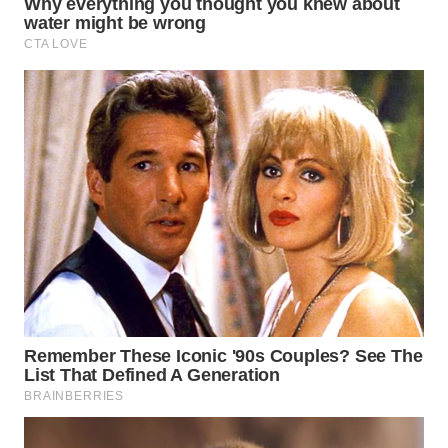
BEKASI
WN
BOGOR
WN
DEPOK
WN
TAPANULI
UTARA
WN
SAMOSIR
WN
PADANG
LAWAS