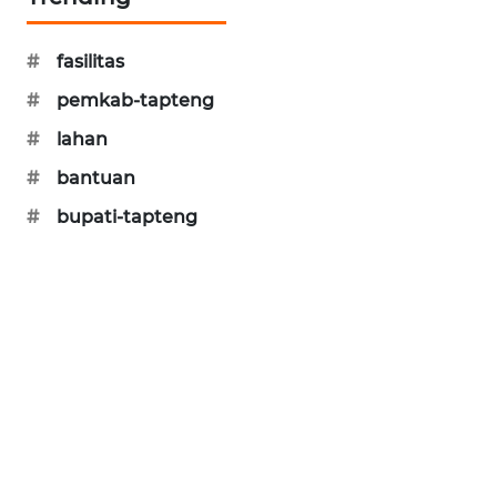
KARING
#
fasilitas
NEWS
#
pemkab-tapteng
JURNAL
#
lahan
MARITIM
#
bantuan
HUMBANG
#
bupati-tapteng
NEWS
GARONGGANG
NEWS
FISUELRI
ID
ENERGI
NEWS