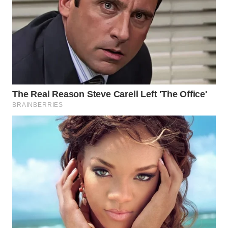
WAHANA
LISTRIK
WAHANA
TRAVEL
WAHANA
TV
WAHANANEWS
ID
WAHANANEWS
CO ID
WAHANANEWS
NET