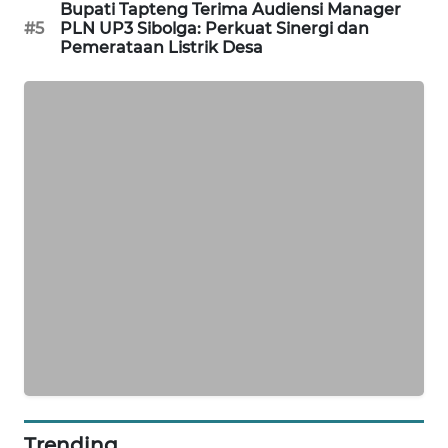
Bupati Tapteng Terima Audiensi Manager
#5
PLN UP3 Sibolga: Perkuat Sinergi dan
Pemerataan Listrik Desa
SIBARAGAS
NEWS
METRO
SIANTAR
NEWS
METRO
MEDAN
NEWS
METRO
JAKARTA
NEWS
KRT
NEWS
Trending