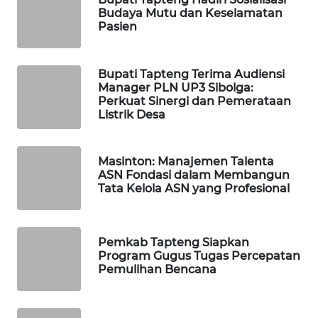
Budaya Mutu dan Keselamatan
Pasien
WAHANA
DESA
WISATA
Bupati Tapteng Terima Audiensi
Manager PLN UP3 Sibolga:
LAPAK
Perkuat Sinergi dan Pemerataan
WAHANA
Listrik Desa
Wahana
Masinton: Manajemen Talenta
Network
ASN Fondasi dalam Membangun
Tata Kelola ASN yang Profesional
KONSUMEN
LISTRIK
Pemkab Tapteng Siapkan
MASYARAKAT
Program Gugus Tugas Percepatan
KELISTRIKAN
Pemulihan Bencana
WALINKI