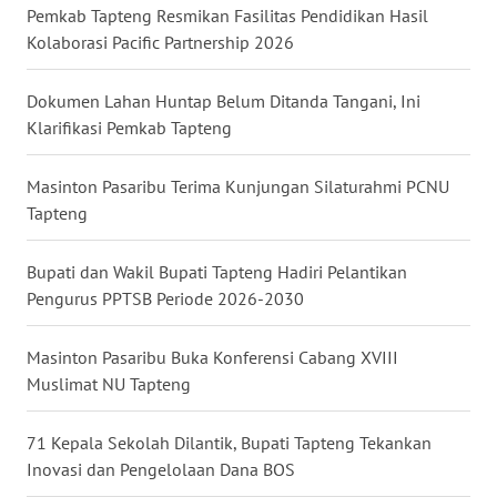
Pemkab Tapteng Resmikan Fasilitas Pendidikan Hasil
Kolaborasi Pacific Partnership 2026
WN
KALTARA
Dokumen Lahan Huntap Belum Ditanda Tangani, Ini
Klarifikasi Pemkab Tapteng
WN
KALSEL
Masinton Pasaribu Terima Kunjungan Silaturahmi PCNU
Tapteng
WN
KALTIM
Bupati dan Wakil Bupati Tapteng Hadiri Pelantikan
WN
Pengurus PPTSB Periode 2026-2030
SULSEL
Masinton Pasaribu Buka Konferensi Cabang XVIII
WN
Muslimat NU Tapteng
GORONTALO
71 Kepala Sekolah Dilantik, Bupati Tapteng Tekankan
WN
Inovasi dan Pengelolaan Dana BOS
SULUT