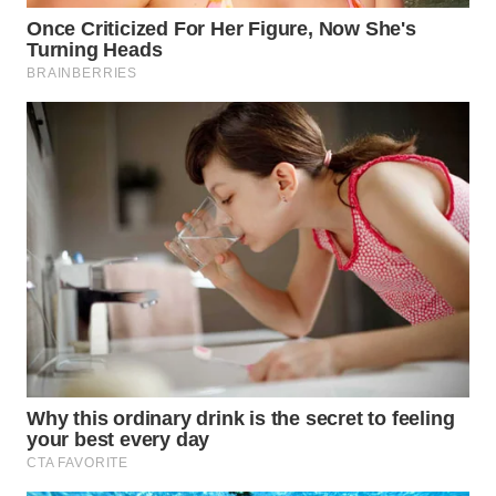
SURABAYA
WN
NATUNA
WN
BINTAN
WN
MANDALIKA
WN
LIKUPANG
WN
LABUANBAJO
WN
BORNEO