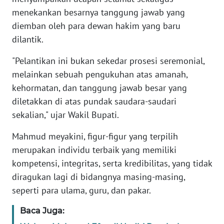
RIAU
menekankan besarnya tanggung jawab yang
diemban oleh para dewan hakim yang baru
WN
dilantik.
SERAMBI
"Pelantikan ini bukan sekedar prosesi seremonial,
WN
melainkan sebuah pengukuhan atas amanah,
JAMBI
kehormatan, dan tanggung jawab besar yang
diletakkan di atas pundak saudara-saudari
WN
SULTRA
sekalian," ujar Wakil Bupati.
Mahmud meyakini, figur-figur yang terpilih
WN
merupakan individu terbaik yang memiliki
NTB
kompetensi, integritas, serta kredibilitas, yang tidak
diragukan lagi di bidangnya masing-masing,
WN
SULTENG
seperti para ulama, guru, dan pakar.
Baca Juga:
WN
SULBAR