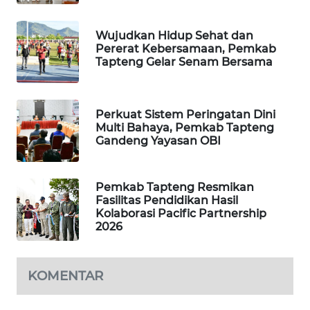
SIBARAGAS
Wujudkan Hidup Sehat dan
Pererat Kebersamaan, Pemkab
NEWS
Tapteng Gelar Senam Bersama
METRO
SIANTAR
Perkuat Sistem Peringatan Dini
NEWS
Multi Bahaya, Pemkab Tapteng
Gandeng Yayasan OBI
METRO
MEDAN
NEWS
Pemkab Tapteng Resmikan
Fasilitas Pendidikan Hasil
Kolaborasi Pacific Partnership
METRO
2026
JAKARTA
NEWS
KOMENTAR
KRT
NEWS