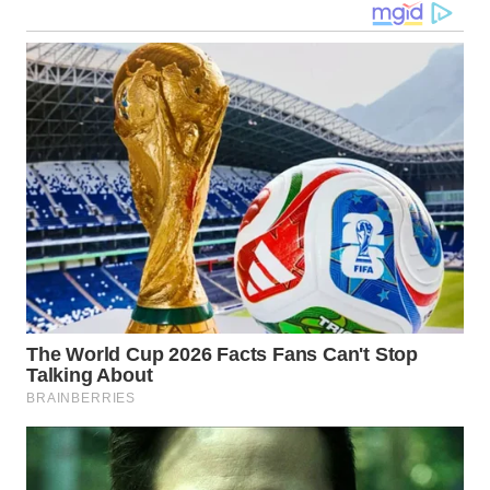
LANGKAT
WN
TAPANULI
SELATAN
WN
TANJUNG
LESUNG
WN
KARO
WN
SIMALUNGUN
WN
LABUHANBATU