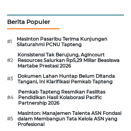
KARING
NEWS
Berita Populer
JURNAL
MARITIM
Masinton Pasaribu Terima Kunjungan
#1
Silaturahmi PCNU Tapteng
HUMBANG
Konsistensi Tak Berujung, Agincourt
NEWS
#2
Resources Salurkan Rp5,29 Miliar Beasiswa
Martabe Prestasi 2026
GARONGGANG
Dokumen Lahan Huntap Belum Ditanda
#3
NEWS
Tangani, Ini Klarifikasi Pemkab Tapteng
Pemkab Tapteng Resmikan Fasilitas
FISUELRI
#4
Pendidikan Hasil Kolaborasi Pacific
Partnership 2026
ID
Masinton: Manajemen Talenta ASN Fondasi
ENERGI
#5
dalam Membangun Tata Kelola ASN yang
Profesional
NEWS