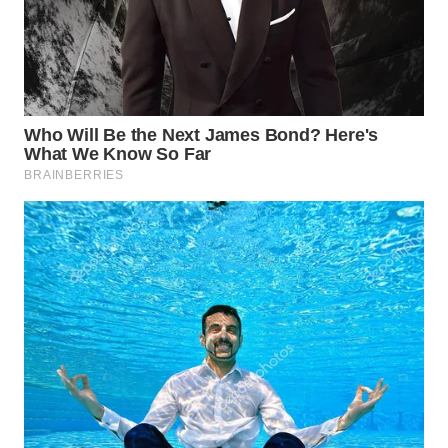
SURABAYA
WN
NATUNA
WN
BINTAN
WN
MANDALIKA
WN
LIKUPANG
WN
LABUANBAJO
WN
BORNEO