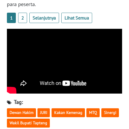
para peserta.
WN
1
2
Selanjutnya
Lihat Semua
NUSANTARA
WN
JOGJA
WN
JATIM
WN
BALI
WN
Tag:
KALBAR
Dewan Hakim
JURI
Kakan Kemenag
MTQ
Sinergi
WN
Wakil Bupati Tapteng
KALTENG