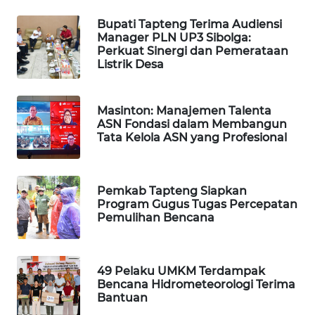
Bupati Tapteng Terima Audiensi
PORTAL
Manager PLN UP3 Sibolga:
KONSUMEN
Perkuat Sinergi dan Pemerataan
Listrik Desa
FORWAMKI
Masinton: Manajemen Talenta
ALPERKLINAS
ASN Fondasi dalam Membangun
Tata Kelola ASN yang Profesional
FORJASIDA
Pemkab Tapteng Siapkan
TAMBANG
Program Gugus Tugas Percepatan
NEWS
Pemulihan Bencana
SITUNGIR
NEWS
49 Pelaku UMKM Terdampak
Bencana Hidrometeorologi Terima
Bantuan
SIDIKALANG
NEWS