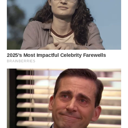
WAHANA
SPORT
WAHANA
UMKM
WAHANA
SELEB
WAHANA
PERSONA
WAHANA
OTOMOTIF
WAHANA
HEALTH