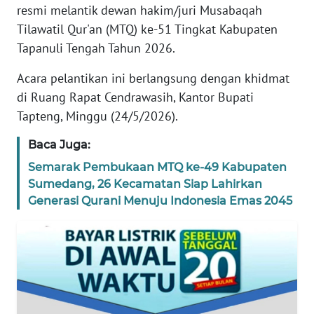
resmi melantik dewan hakim/juri Musabaqah
REDAKSI
Tilawatil Qur'an (MTQ) ke-51 Tingkat Kabupaten
Tapanuli Tengah Tahun 2026.
KARIR
Acara pelantikan ini berlangsung dengan khidmat
DISCLAIMER
di Ruang Rapat Cendrawasih, Kantor Bupati
Tapteng, Minggu (24/5/2026).
Wahana
News
Baca Juga:
Regional
Semarak Pembukaan MTQ ke-49 Kabupaten
Sumedang, 26 Kecamatan Siap Lahirkan
WN
Generasi Qurani Menuju Indonesia Emas 2045
SUMUT
WN
JAKARTA
WN
JABAR