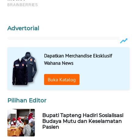
ID
MAWAKA
ID
Advertorial
MARTABAT
NET
Dapatkan Merchandise Eksklusif
Wahana News
PLN
WATCH
Buka Katalog
MKLI
Pilihan Editor
LPKKI
Bupati Tapteng Hadiri Sosialisasi
LKKI
Budaya Mutu dan Keselamatan
Pasien
KOPEKLIN