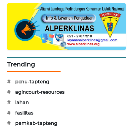
CILEUNGSI
NEWS
BERKAT
NEWS
BERAMPU
NEWS
Trending
ANUGERAH
NEWS
#
pcnu-tapteng
#
agincourt-resources
AKHLAK
#
lahan
ID
#
fasilitas
PERAPKI
#
pemkab-tapteng
NEWS