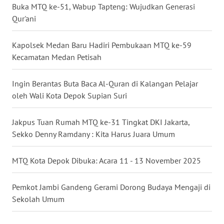
Buka MTQ ke-51, Wabup Tapteng: Wujudkan Generasi
Qur'ani
WN
MALUKU
Kapolsek Medan Baru Hadiri Pembukaan MTQ ke-59
Kecamatan Medan Petisah
WN
MALUT
Ingin Berantas Buta Baca Al-Quran di Kalangan Pelajar
WN
oleh Wali Kota Depok Supian Suri
DAIRI
Jakpus Tuan Rumah MTQ ke-31 Tingkat DKI Jakarta,
WN
Sekko Denny Ramdany : Kita Harus Juara Umum
DANAU
TOBA
MTQ Kota Depok Dibuka: Acara 11 - 13 November 2025
WN
Pemkot Jambi Gandeng Gerami Dorong Budaya Mengaji di
NIAS
Sekolah Umum
WN