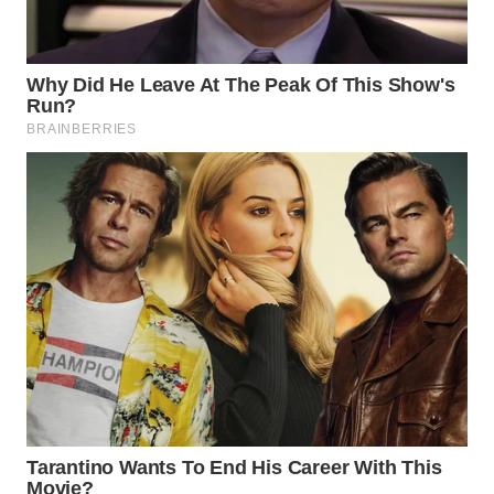
WAHANA
DESA
WISATA
LAPAK
WAHANA
Wahana
Network
KONSUMEN
LISTRIK
MASYARAKAT
KELISTRIKAN
WALINKI