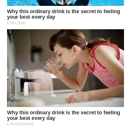
Wahana
Media
Group
WAHANA
NEWS
WAHANA
TANI
WAHANA
ADVOKAT
WAHANA
INFRASTRUKTUR
WAHANA
KONSUMEN