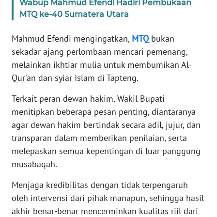
Wabup Mahmud Efendi Hadiri Pembukaan
MTQ ke-40 Sumatera Utara
WN
BABEL
Mahmud Efendi mengingatkan,
MTQ
bukan
sekadar ajang perlombaan mencari pemenang,
WN
melainkan ikhtiar mulia untuk membumikan Al-
SUMBAR
Qur'an dan syiar Islam di Tapteng.
WN
Terkait peran dewan hakim, Wakil Bupati
SUMSEL
menitipkan beberapa pesan penting, diantaranya
agar dewan hakim bertindak secara adil, jujur, dan
WN
transparan dalam memberikan penilaian, serta
BENGKULU
melepaskan semua kepentingan di luar panggung
musabaqah.
WN
LAMPUNG
Menjaga kredibilitas dengan tidak terpengaruh
oleh intervensi dari pihak manapun, sehingga hasil
WN
akhir benar-benar mencerminkan kualitas riil dari
JATENG