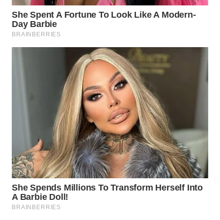
WN
SUMEDANG
WN
CIANJUR
WN
KEPULAUAN
SERIBU
WN
TANGERANG
WN
BINJAI
WN
CIREBON