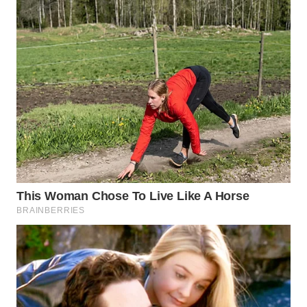
WN
INDRAMAYU
WN
KUNINGAN
WN
MAJALENGKA
WN
SUBANG
WN
SUKABUMI
WN
PURWAKARTA