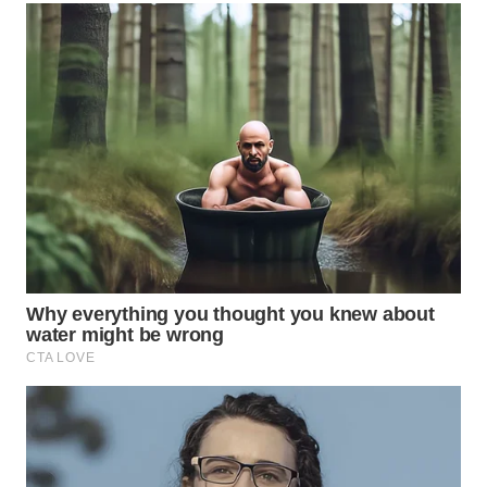
WAHANA
LISTRIK
WAHANA
TRAVEL
WAHANA
TV
WAHANANEWS
ID
WAHANANEWS
CO ID
WAHANANEWS
NET