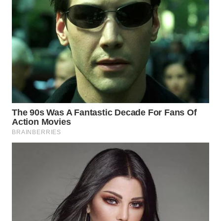
WN
TAPANULI
TENGAH
WN DELI
SERDANG
WN
TEBING
TINGGI
WN
PAKPAK
WN
KARAWANG
WN