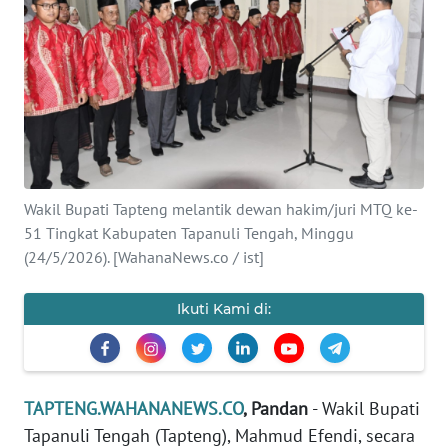
Informasi
INDEKS
BERITA
KONTAK
KAMI
Wakil Bupati Tapteng melantik dewan hakim/juri MTQ ke-
INFO
51 Tingkat Kabupaten Tapanuli Tengah, Minggu
IKLAN
(24/5/2026). [WahanaNews.co / ist]
TENTANG
Ikuti Kami di:
KAMI
PEDOMAN
MEDIA
TAPTENG.WAHANANEWS.CO
, Pandan
- Wakil Bupati
SIBER
Tapanuli Tengah (Tapteng), Mahmud Efendi, secara