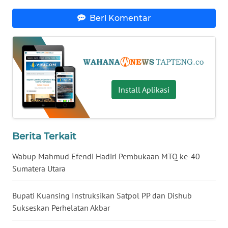
Beri Komentar
WN
KALTARA
WN
KALSEL
Install Aplikasi
WN
KALTIM
Berita Terkait
WN
SULSEL
Wabup Mahmud Efendi Hadiri Pembukaan MTQ ke-40
Sumatera Utara
WN
GORONTALO
Bupati Kuansing Instruksikan Satpol PP dan Dishub
Sukseskan Perhelatan Akbar
WN
SULUT