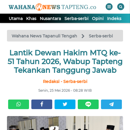
Utama
Khas
Nusantara
Serba-serbi
Opini
Indeks
WAHANA
Tutup
TV
Wahana News Tapanuli Tengah
Serba-serbi
Lantik Dewan Hakim MTQ ke-
UTAMA
51 Tahun 2026, Wabup Tapteng
KHAS
Tekankan Tanggung Jawab
Redaksi - Serba-serbi
NUSANTARA
Senin, 25 Mei 2026 - 08:28 WIB
SERBA-
SERBI
OPINI