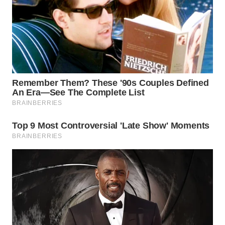
WN
PRIANGAN
TIMUR
WN
SEMARANG
WN
SOLO
WN
BOROBUDUR
WN
MADURA
WN