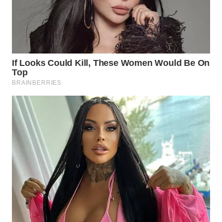
BEKASI
WN
BOGOR
WN
DEPOK
WN
TAPANULI
UTARA
WN
SAMOSIR
WN
PADANG
LAWAS