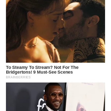
WAHANA
LISTRIK
WAHANA
TRAVEL
WAHANA
TV
WAHANANEWS
ID
WAHANANEWS
CO ID
WAHANANEWS
NET