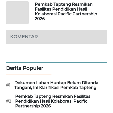
Pemkab Tapteng Resmikan
Fasilitas Pendidikan Hasil
PORTAL
Kolaborasi Pacific Partnership
KONSUMEN
2026
FORWAMKI
KOMENTAR
ALPERKLINAS
FORJASIDA
Berita Populer
TAMBANG
NEWS
Dokumen Lahan Huntap Belum Ditanda
#1
Tangani, Ini Klarifikasi Pemkab Tapteng
SITUNGIR
NEWS
Pemkab Tapteng Resmikan Fasilitas
#2
Pendidikan Hasil Kolaborasi Pacific
Partnership 2026
SIDIKALANG
NEWS