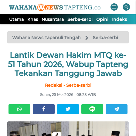
Utama
Khas
Nusantara
Serba-serbi
Opini
Indeks
WAHANA
Tutup
TV
Wahana News Tapanuli Tengah
Serba-serbi
Lantik Dewan Hakim MTQ ke-
UTAMA
51 Tahun 2026, Wabup Tapteng
KHAS
Tekankan Tanggung Jawab
Redaksi - Serba-serbi
NUSANTARA
Senin, 25 Mei 2026 - 08:28 WIB
SERBA-
SERBI
OPINI