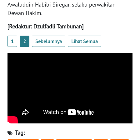
RIAU
Awaluddin Habibi Siregar, selaku perwakilan
Dewan Hakim.
WN
SERAMBI
[
Redaktur: Dzulfadli Tambunan]
WN
1
2
Sebelumnya
Lihat Semua
JAMBI
WN
SULTRA
WN
NTB
WN
SULTENG
Tag:
WN
SULBAR