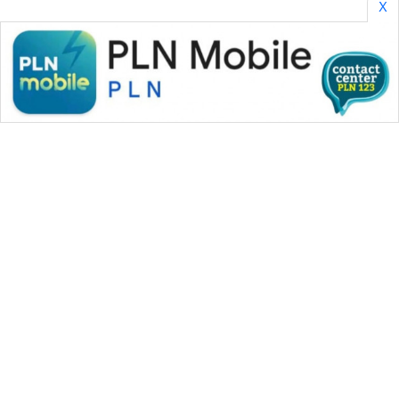
X
WAHANA MEDIA GROUP
|
|
|
WAHANA NEWS co
WAHANA TANI
WAHANA ADVOKAT
|
|
WAHANA INFRASTRUKTUR
WAHANA KONSUMEN
|
|
|
WAHANA LISTRIK
WAHANA TRAVEL
WAHANA TV