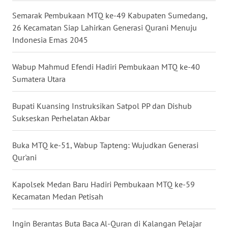
Semarak Pembukaan MTQ ke-49 Kabupaten Sumedang,
WN
26 Kecamatan Siap Lahirkan Generasi Qurani Menuju
NUSANTARA
Indonesia Emas 2045
WN
Wabup Mahmud Efendi Hadiri Pembukaan MTQ ke-40
JOGJA
Sumatera Utara
WN
Bupati Kuansing Instruksikan Satpol PP dan Dishub
JATIM
Sukseskan Perhelatan Akbar
WN
Buka MTQ ke-51, Wabup Tapteng: Wujudkan Generasi
BALI
Qur'ani
WN
Kapolsek Medan Baru Hadiri Pembukaan MTQ ke-59
KALBAR
Kecamatan Medan Petisah
WN
Ingin Berantas Buta Baca Al-Quran di Kalangan Pelajar
KALTENG