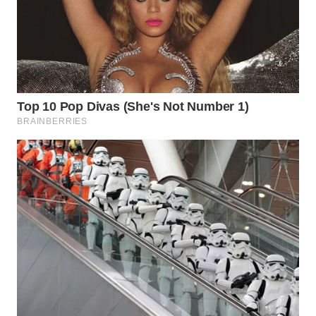
SURABAYA
WN
NATUNA
WN
BINTAN
WN
MANDALIKA
WN
LIKUPANG
WN
LABUANBAJO
WN
BORNEO