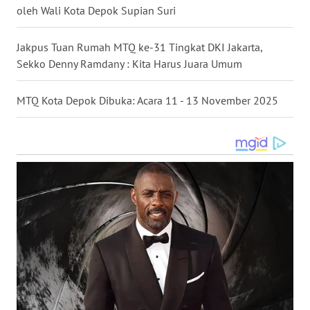
oleh Wali Kota Depok Supian Suri
WN
KALTARA
Jakpus Tuan Rumah MTQ ke-31 Tingkat DKI Jakarta,
Sekko Denny Ramdany : Kita Harus Juara Umum
WN
KALSEL
MTQ Kota Depok Dibuka: Acara 11 - 13 November 2025
WN
KALTIM
WN
SULSEL
WN
GORONTALO
WN
SULUT