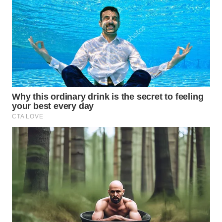
BEKASI
WN
BOGOR
WN
DEPOK
WN
TAPANULI
UTARA
WN
SAMOSIR
WN
PADANG
LAWAS