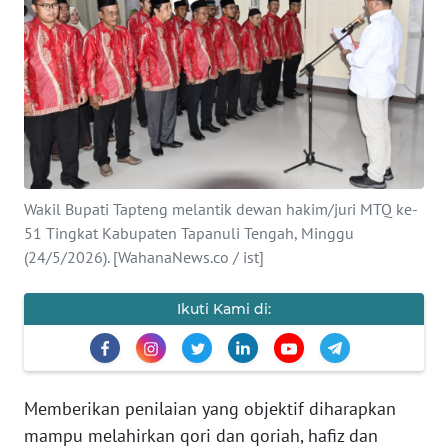
Informasi
INDEKS
BERITA
KONTAK
KAMI
Wakil Bupati Tapteng melantik dewan hakim/juri MTQ ke-
INFO
51 Tingkat Kabupaten Tapanuli Tengah, Minggu
IKLAN
(24/5/2026). [WahanaNews.co / ist]
TENTANG
Ikuti Kami di:
KAMI
PEDOMAN
MEDIA
Memberikan penilaian yang objektif diharapkan
SIBER
mampu melahirkan qori dan qoriah, hafiz dan