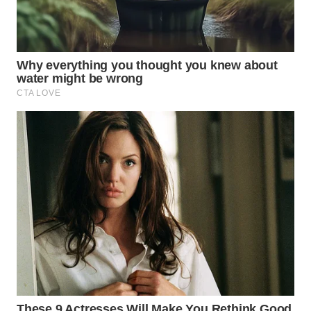
WN
SUMEDANG
WN
CIANJUR
WN
KEPULAUAN
SERIBU
WN
TANGERANG
WN
BINJAI
WN
CIREBON