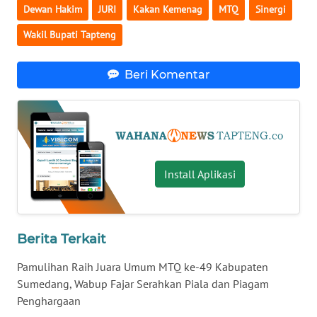
Dewan Hakim
JURI
Kakan Kemenag
MTQ
Sinergi
Wakil Bupati Tapteng
WN
BABEL
Beri Komentar
WN
SUMBAR
WN
SUMSEL
Install Aplikasi
WN
BENGKULU
Berita Terkait
WN
LAMPUNG
Pamulihan Raih Juara Umum MTQ ke-49 Kabupaten
Sumedang, Wabup Fajar Serahkan Piala dan Piagam
WN
Penghargaan
JATENG