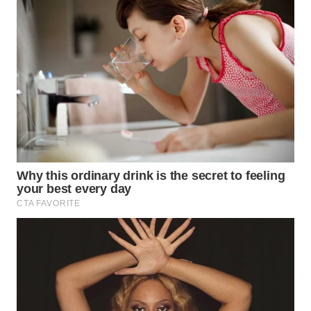
WN
PRIANGAN
TIMUR
WN
SEMARANG
WN
SOLO
WN
BOROBUDUR
WN
MADURA
WN