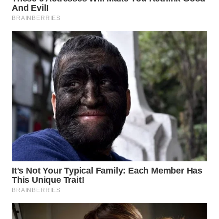
WN
INDRAMAYU
WN
KUNINGAN
WN
MAJALENGKA
WN
SUBANG
WN
SUKABUMI
WN
PURWAKARTA