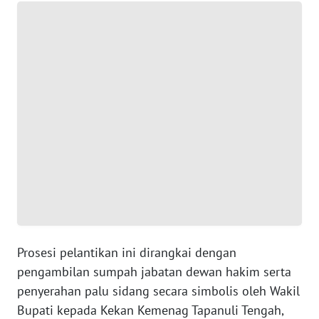
WN
BANTEN
WN
NTT
WN
KEPRI
WN
PAPUA
WN
Prosesi pelantikan ini dirangkai dengan
PAPUA
BARAT
pengambilan sumpah jabatan dewan hakim serta
penyerahan palu sidang secara simbolis oleh Wakil
WN
Bupati kepada Kekan Kemenag Tapanuli Tengah,