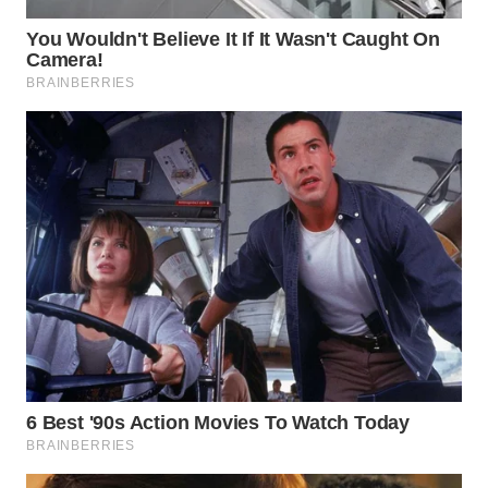
Wahana
Media
Group
WAHANA
NEWS
WAHANA
TANI
WAHANA
ADVOKAT
WAHANA
INFRASTRUKTUR
WAHANA
KONSUMEN