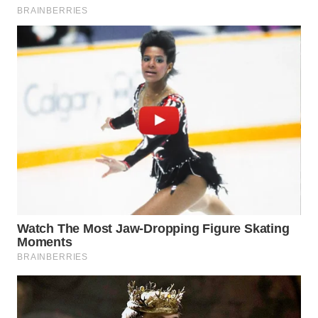
LANGKAT
WN
TAPANULI
SELATAN
WN
TANJUNG
LESUNG
WN
KARO
WN
SIMALUNGUN
WN
LABUHANBATU