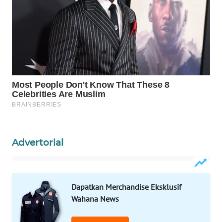
WAHANA
SPORT
WAHANA
UMKM
WAHANA
SELEB
WAHANA
Advertorial
PERSONA
WAHANA
OTOMOTIF
Dapatkan Merchandise Eksklusif
Wahana News
WAHANA
HEALTH