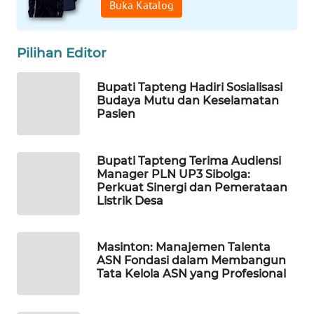
Buka Katalog
WAHANA
DESA
Pilihan Editor
WISATA
Bupati Tapteng Hadiri Sosialisasi
LAPAK
Budaya Mutu dan Keselamatan
WAHANA
Pasien
Wahana
Bupati Tapteng Terima Audiensi
Network
Manager PLN UP3 Sibolga:
Perkuat Sinergi dan Pemerataan
KONSUMEN
Listrik Desa
LISTRIK
Masinton: Manajemen Talenta
MASYARAKAT
ASN Fondasi dalam Membangun
KELISTRIKAN
Tata Kelola ASN yang Profesional
WALINKI