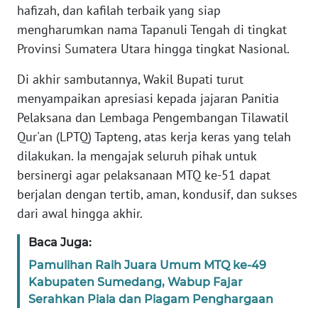
hafizah, dan kafilah terbaik yang siap
REDAKSI
mengharumkan nama Tapanuli Tengah di tingkat
Provinsi Sumatera Utara hingga tingkat Nasional.
KARIR
Di akhir sambutannya, Wakil Bupati turut
DISCLAIMER
menyampaikan apresiasi kepada jajaran Panitia
Pelaksana dan Lembaga Pengembangan Tilawatil
Wahana
Qur'an (LPTQ) Tapteng, atas kerja keras yang telah
News
Regional
dilakukan. Ia mengajak seluruh pihak untuk
bersinergi agar pelaksanaan MTQ ke-51 dapat
WN
berjalan dengan tertib, aman, kondusif, dan sukses
SUMUT
dari awal hingga akhir.
WN
Baca Juga:
JAKARTA
Pamulihan Raih Juara Umum MTQ ke-49
Kabupaten Sumedang, Wabup Fajar
WN
Serahkan Piala dan Piagam Penghargaan
JABAR