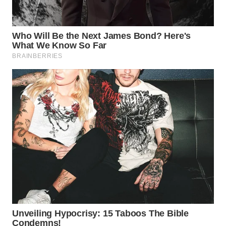
WN
MALUKU
WN
MALUT
WN
DAIRI
WN
DANAU
TOBA
WN
NIAS
WN