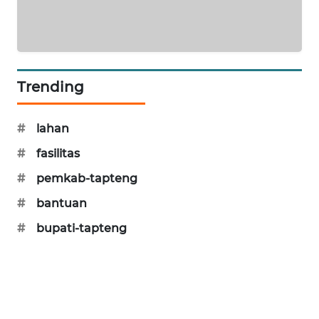
KARING
NEWS
JURNAL
Trending
MARITIM
#
lahan
HUMBANG
NEWS
#
fasilitas
#
pemkab-tapteng
GARONGGANG
NEWS
#
bantuan
#
bupati-tapteng
FISUELRI
ID
ENERGI
NEWS