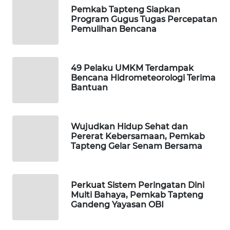
ID
Pemkab Tapteng Siapkan
Program Gugus Tugas Percepatan
Pemulihan Bencana
MAWAKA
ID
MARTABAT
49 Pelaku UMKM Terdampak
Bencana Hidrometeorologi Terima
NET
Bantuan
PLN
WATCH
Wujudkan Hidup Sehat dan
Pererat Kebersamaan, Pemkab
MKLI
Tapteng Gelar Senam Bersama
LPKKI
Perkuat Sistem Peringatan Dini
Multi Bahaya, Pemkab Tapteng
LKKI
Gandeng Yayasan OBI
KOPEKLIN