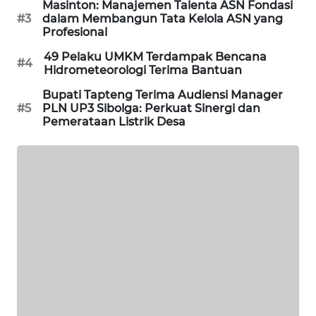
Masinton: Manajemen Talenta ASN Fondasi
#3
dalam Membangun Tata Kelola ASN yang
Profesional
SIBARAGAS
NEWS
49 Pelaku UMKM Terdampak Bencana
#4
Hidrometeorologi Terima Bantuan
METRO
Bupati Tapteng Terima Audiensi Manager
SIANTAR
#5
PLN UP3 Sibolga: Perkuat Sinergi dan
NEWS
Pemerataan Listrik Desa
METRO
MEDAN
NEWS
METRO
JAKARTA
NEWS
KRT
NEWS