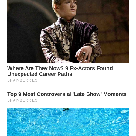
WN
TAPANULI
TENGAH
WN DELI
SERDANG
WN
TEBING
TINGGI
WN
PAKPAK
WN
KARAWANG
WN